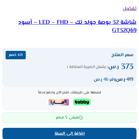
تفضيل
شاشة 32 بوصة جولد تك – LED – FHD – أسود
GT32Q69
سعر المنتج
٪11 خصم
373
ر.س
( يشمل الضريبة المضافة )
419
ر.س
وفر 46 ر.س
قسّمها على طريقتك، اشترِ الآن وادفع لاحقاً
5
متبقي
قطع
إضافة إلى السلة