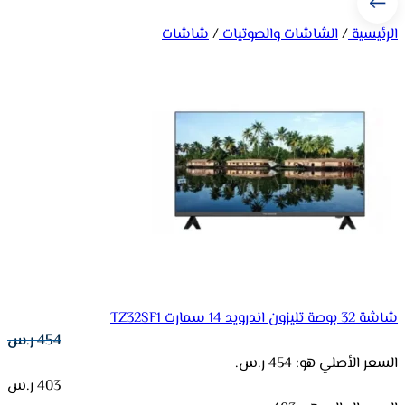
الرئيسية
/
الشاشات والصوتيات
/
شاشات
شاشة 32 بوصة تليزون اندرويد 14 سمارت TZ32SF1
454
ر.س
السعر الأصلي هو: 454 ر.س.
403
ر.س