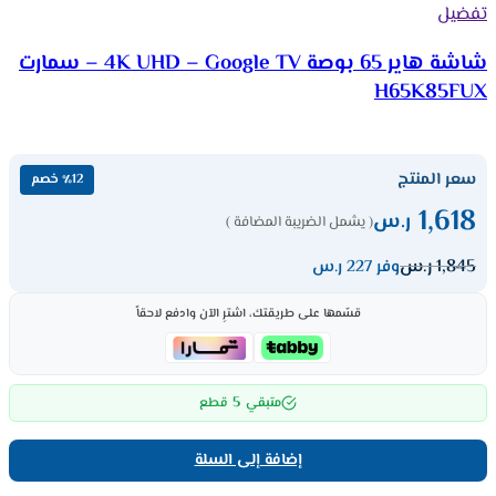
تفضيل
شاشة هاير 65 بوصة 4K UHD – Google TV – سمارت
H65K85FUX
سعر المنتج
٪12 خصم
1,618
ر.س
( يشمل الضريبة المضافة )
1,845
ر.س
وفر 227 ر.س
قسّمها على طريقتك، اشترِ الآن وادفع لاحقاً
5
متبقي
قطع
إضافة إلى السلة