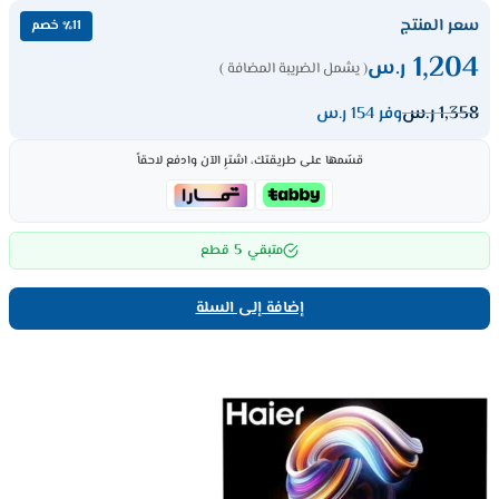
سعر المنتج
٪11 خصم
1,204
ر.س
( يشمل الضريبة المضافة )
1,358
ر.س
وفر 154 ر.س
قسّمها على طريقتك، اشترِ الآن وادفع لاحقاً
5
متبقي
قطع
إضافة إلى السلة