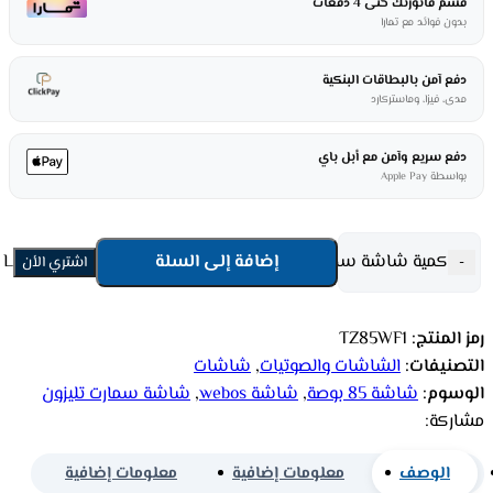
قسم فاتورتك حتى 4 دفعات
بدون فوائد مع تمارا
دفع آمن بالبطاقات البنكية
مدى، فيزا، وماستركارد
دفع سريع وآمن مع أبل باي
بواسطة Apple Pay
كمية شاشة سمارت تليزون 85 بوصة LED – WebOS – 4K UHD – أسود TZ85WF1
إضافة إلى السلة
-
اشتري الأن
رمز المنتج:
TZ85WF1
التصنيفات:
الشاشات والصوتيات
,
شاشات
الوسوم:
شاشة 85 بوصة
,
شاشة webos
,
شاشة سمارت تليزون
مشاركة:
الوصف
معلومات إضافية
معلومات إضافية