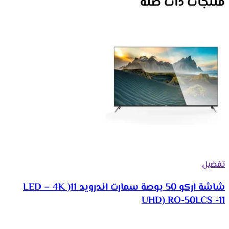
منتجات ذات صلة
تفضيل
شاشة اركو 50 بوصة سمارت اندرويد 11( LED – 4K
UHD) RO-50LCS -11