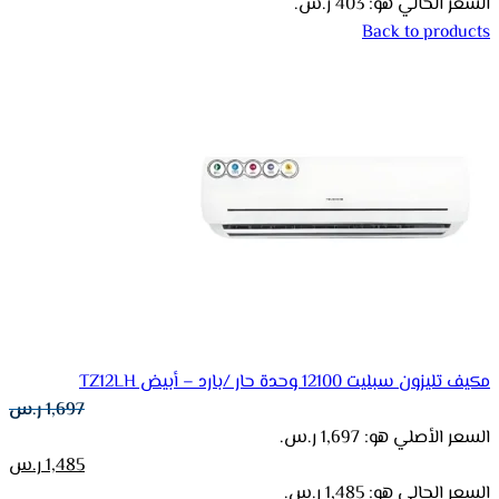
السعر الحالي هو: 403 ر.س.
Back to products
مكيف تليزون سبليت 12100 وحدة حار /بارد – أبيض TZ12LH
1,697
ر.س
السعر الأصلي هو: 1,697 ر.س.
1,485
ر.س
السعر الحالي هو: 1,485 ر.س.