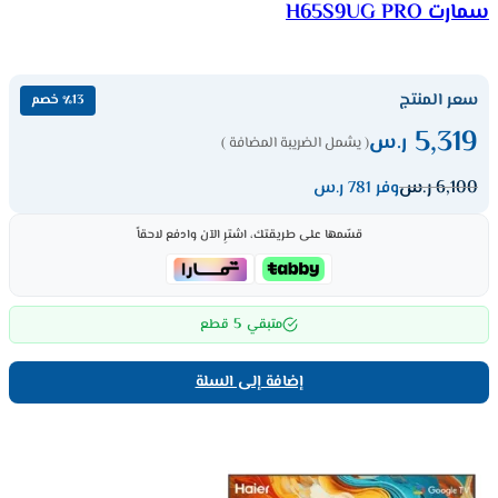
سمارت H65S9UG PRO
سعر المنتج
٪13 خصم
5,319
ر.س
( يشمل الضريبة المضافة )
6,100
ر.س
وفر 781 ر.س
قسّمها على طريقتك، اشترِ الآن وادفع لاحقاً
5
متبقي
قطع
إضافة إلى السلة