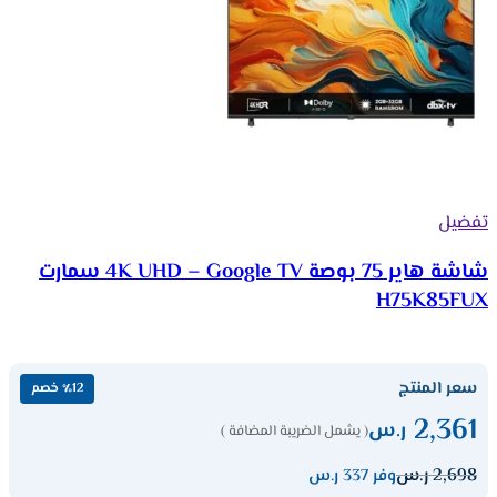
تفضيل
شاشة هاير 75 بوصة 4K UHD – Google TV سمارت
H75K85FUX
سعر المنتج
٪12 خصم
2,361
ر.س
( يشمل الضريبة المضافة )
2,698
ر.س
وفر 337 ر.س