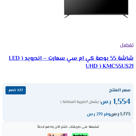
تفضيل
شاشة 55 بوصة كي ام سي سمارت – اندرويد ( LED
UHD ) KMC55US21
سعر المنتج
٪12 خصم
1,554
ر.س
( يشمل الضريبة المضافة )
1,773
ر.س
وفر 219 ر.س
قسّمها على طريقتك، اشترِ الآن وادفع لاحقاً