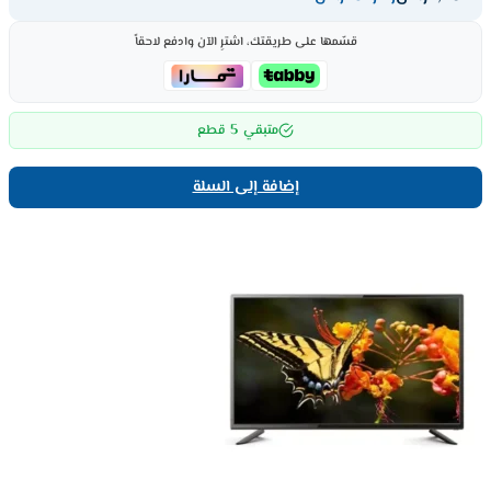
قسّمها على طريقتك، اشترِ الآن وادفع لاحقاً
5
متبقي
قطع
إضافة إلى السلة