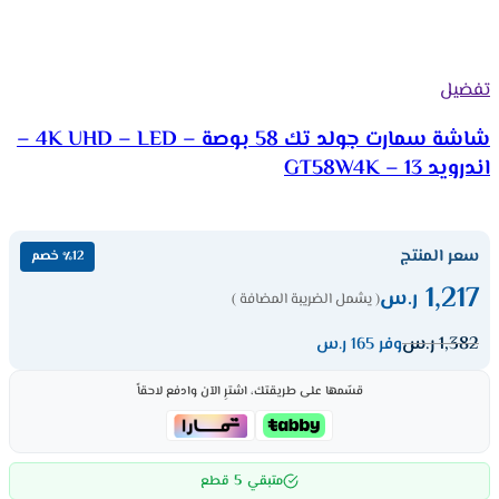
تفضيل
شاشة سمارت جولد تك 58 بوصة – 4K UHD – LED –
اندرويد 13 – GT58W4K
سعر المنتج
٪12 خصم
1,217
ر.س
( يشمل الضريبة المضافة )
1,382
ر.س
وفر 165 ر.س
قسّمها على طريقتك، اشترِ الآن وادفع لاحقاً
5
متبقي
قطع