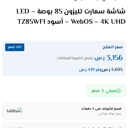
شاشة سمارت تليزون 85 بوصة LED –
WebOS – 4K UHD – أسود TZ85WF1
سعر المنتج
٪12 خصم
3,156
ر.س
( يشمل الضريبة المضافة )
3,605
ر.س
وفر 449 ر.س
5
متبقي
قطع
قسم فاتورتك على 4 دفعات
بدون فوائد مع تابي