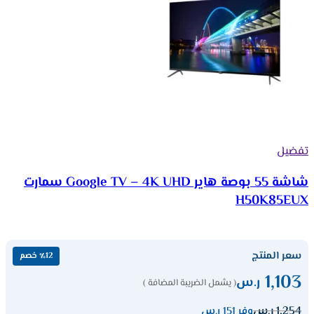
تفضيل
شاشة 55 بوصة هاير Google TV – 4K UHD سمارت
H50K85EUX
سعر المنتج
٪12 خصم
1,103
ر.س
( يشمل الضريبة المضافة )
1,254
ر.س
وفر 151 ر.س