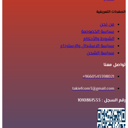
الصفحات التعريفية
من نحن
سياسة الخصوصية
الشروط والأحكام
سياسة الاستبدال والإسترجاع
سياسة الشحن
تواصل معنا
9660543398021+
takiefcom3@gmail.com
رقم السجل : 1010861533