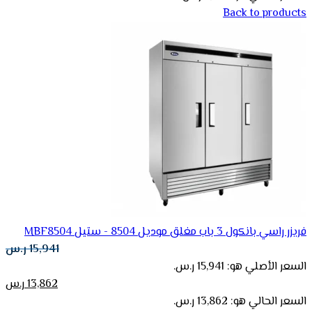
Back to products
فريزر راسي بانكول 3 باب مغلق موديل 8504 - ستيل MBF8504
15,941
ر.س
السعر الأصلي هو: 15,941 ر.س.
13,862
ر.س
السعر الحالي هو: 13,862 ر.س.