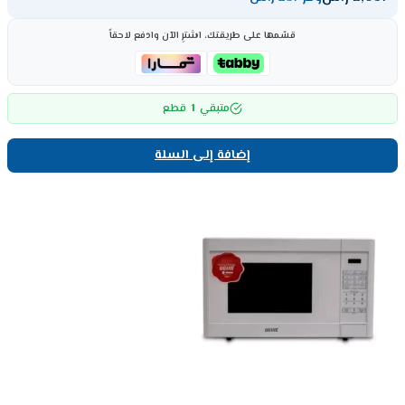
قسّمها على طريقتك، اشترِ الآن وادفع لاحقاً
1
متبقي
قطع
إضافة إلى السلة