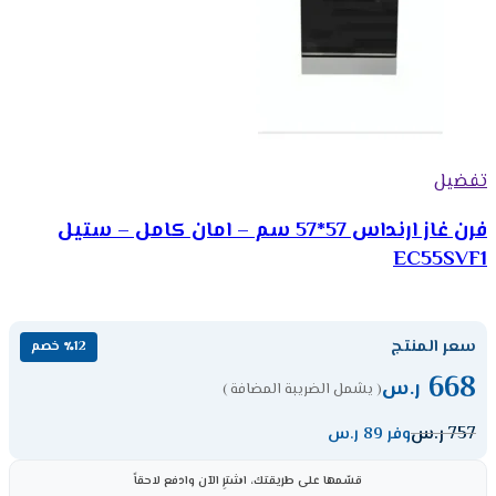
تفضيل
فرن غاز ارنداس 57*57 سم – امان كامل – ستيل
EC55SVF1
سعر المنتج
٪12 خصم
668
ر.س
( يشمل الضريبة المضافة )
757
ر.س
وفر 89 ر.س
قسّمها على طريقتك، اشترِ الآن وادفع لاحقاً