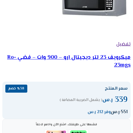
تفضيل
ميكرويف 23 لتر ديجيتال ارو – 900 وات – فضي Ro-
23mgs
سعر المنتج
٪38 خصم
339
ر.س
( يشمل الضريبة المضافة )
551
ر.س
وفر 212 ر.س
قسّمها على طريقتك، اشترِ الآن وادفع لاحقاً