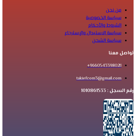
من نحن
سياسة الخصوصية
الشروط والأحكام
سياسة الاستبدال والإسترجاع
سياسة الشحن
تواصل معنا
9660543398021+
takiefcom3@gmail.com
رقم السجل : 1010861533