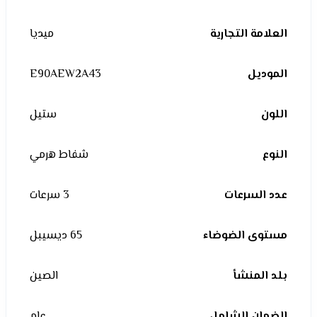
العلامة التجارية
ميديا
الموديل
E90AEW2A43
اللون
ستيل
النوع
شفاط هرمي
عدد السرعات
3 سرعات
مستوى الضوضاء
65 ديسيبل
بلد المنشأ
الصين
الضمان الشامل
عام