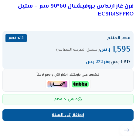
فرن غاز ارنداس بروفيشنال 60*90 سم – ستيل
EC9161SFPRO
سعر المنتج
٪12 خصم
1,595
ر.س
( يشمل الضريبة المضافة )
1,817
ر.س
وفر 222 ر.س
قسّمها على طريقتك، اشترِ الآن وادفع لاحقاً
5
متبقي
قطع
إضافة إلى السلة