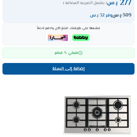
277
ر.س
( يشمل الضريبة المضافة )
309
ر.س
وفر 32 ر.س
قسّمها على طريقتك، اشترِ الآن وادفع لاحقاً
5
متبقي
قطع
إضافة إلى السلة