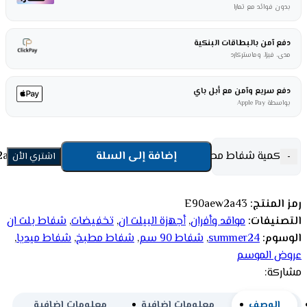
بدون فوائد مع تمارا
دفع آمن بالبطاقات البنكية
مدى، فيزا، وماستركارد
دفع سريع وآمن مع أبل باي
بواسطة Apple Pay
كمية شفاط مطبخ ميديا هرمي 90 سم - 3 سرعات - ستيل E90aew2a43
إضافة إلى السلة
-
اشتري الأن
رمز المنتج:
E90aew2a43
التصنيفات:
مواقد وأفران
,
أجهزة البيلت ان
,
تخفيضات
,
شفاط بلت ان
الوسوم:
summer24
,
شفاط 90 سم
,
شفاط مطبخ
,
شفاط ميديا
,
عروض الموسم
مشاركة:
الوصف
معلومات إضافية
معلومات إضافية