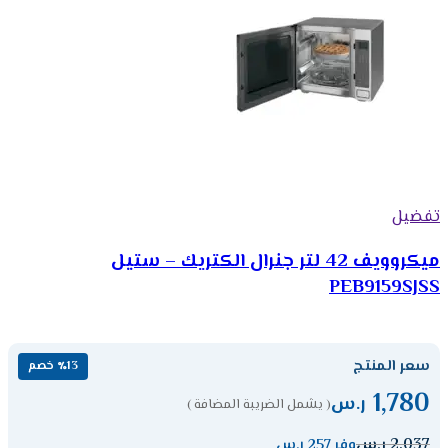
تفضيل
ميكروويف 42 لتر جنرال الكتريك – ستيل
PEB9159SJSS
سعر المنتج
٪13 خصم
1,780
ر.س
( يشمل الضريبة المضافة )
2,037
ر.س
وفر 257 ر.س