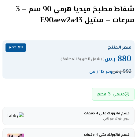
شفاط مطبخ ميديا هرمي 90 سم – 3
سرعات – ستيل E90aew2a43
سعر المنتج
٪11 خصم
880
ر.س
( يشمل الضريبة المضافة )
992
ر.س
وفر 112 ر.س
3
متبقي
قطع
قسم فاتورتك على 4 دفعات
بدون فوائد مع تابي
قسم فاتورتك حتى 4 دفعات