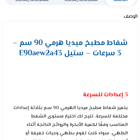
الوصف
شفاط مطبخ ميديا هرمي 90 سم –
3 سرعات – ستيل E90aew2a43
3 إعدادات للسرعة
يتميز شفاط مطبخ ميديا الهرمي 90 سم بثلاثة إعدادات
مختلفة للسرعة، تتيح لك اختيار مستوى الشفط
المناسب وفقًا لكمية الأبخرة والروائح الناتجة أثناء
الطهي. سواء كنت تقوم بطهي وجبات خفيفة أو