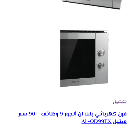
تفضيل
فرن كهربائي بلت ان ألجور 9 وظائف – 90 سم –
ستيل AL-OD99EX