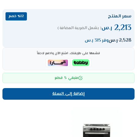
سعر المنتج
٪12 خصم
2,213
ر.س
( يشمل الضريبة المضافة )
2,528
ر.س
وفر 315 ر.س
قسّمها على طريقتك، اشترِ الآن وادفع لاحقاً
5
متبقي
قطع
إضافة إلى السلة