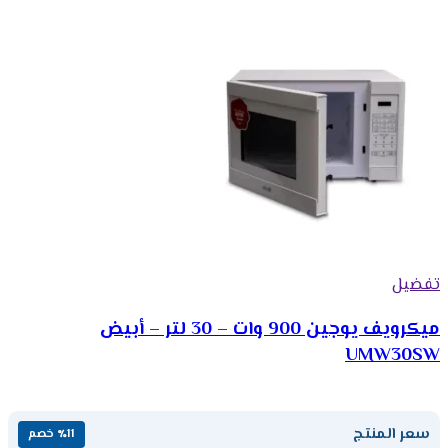
تفضيل
ميكرويف يوجين 900 وات – 30 لتر – أبيض
UMW30SW
سعر المنتج
٪11 خصم