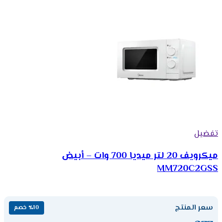
تفضيل
ميكرويف 20 لتر ميديا 700 وات – أبيض
MM720C2GSS
سعر المنتج
٪10 خصم