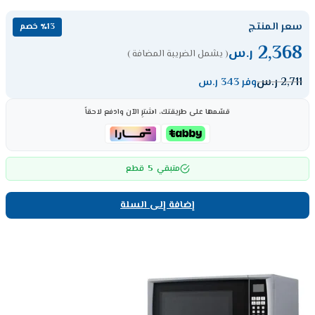
سعر المنتج
٪13 خصم
2,368
ر.س
( يشمل الضريبة المضافة )
2,711
ر.س
وفر 343 ر.س
قسّمها على طريقتك، اشترِ الآن وادفع لاحقاً
5
متبقي
قطع
إضافة إلى السلة