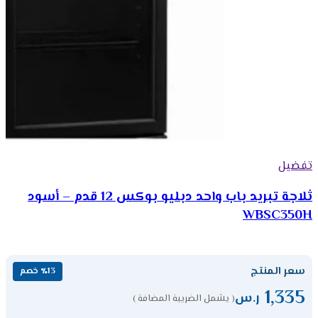
تفضيل
ثلاجة تبريد باب واحد دبليو بوكس 12 قدم – أسود
WBSC350H
سعر المنتج
٪13 خصم
1,335
ر.س
( يشمل الضريبة المضافة )