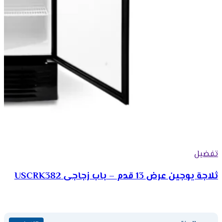
تفضيل
ثلاجة يوجين عرض 13 قدم – باب زجاجى USCRK382