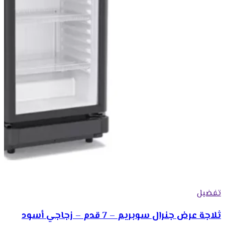
تفضيل
ثلاجة عرض جنرال سوبريم – 7 قدم – زجاجي أسود