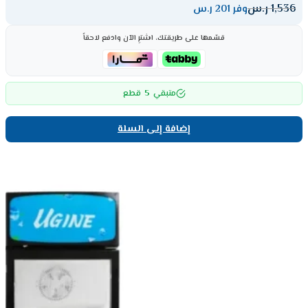
1,536
ر.س
وفر 201 ر.س
قسّمها على طريقتك، اشترِ الآن وادفع لاحقاً
5
متبقي
قطع
إضافة إلى السلة