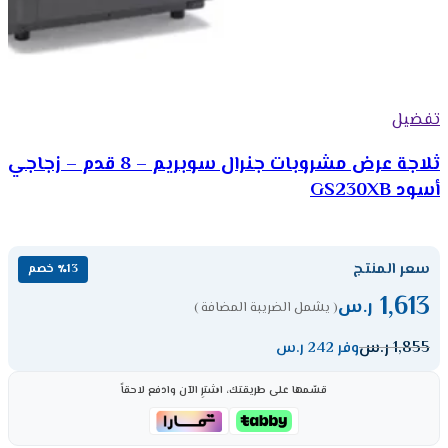
تفضيل
ثلاجة عرض مشروبات جنرال سوبريم – 8 قدم – زجاجي
أسود GS230XB
سعر المنتج
٪13 خصم
1,613
ر.س
( يشمل الضريبة المضافة )
1,855
ر.س
وفر 242 ر.س
قسّمها على طريقتك، اشترِ الآن وادفع لاحقاً