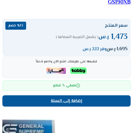
GS190XB
سعر المنتج
٪13 خصم
1,473
ر.س
( يشمل الضريبة المضافة )
1,695
ر.س
وفر 222 ر.س
قسّمها على طريقتك، اشترِ الآن وادفع لاحقاً
5
متبقي
قطع
إضافة إلى السلة