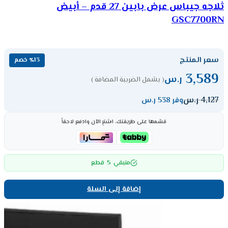
ثلاجه جيباس عرض بابين 27 قدم – أبيض
GSC7700RN
سعر المنتج
٪13 خصم
3,589
ر.س
( يشمل الضريبة المضافة )
4,127
ر.س
وفر 538 ر.س
قسّمها على طريقتك، اشترِ الآن وادفع لاحقاً
5
متبقي
قطع
إضافة إلى السلة