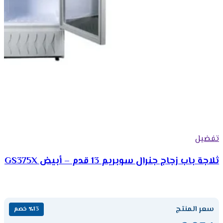
تفضيل
ثلاجة باب زجاج جنرال سوبريم 13 قدم – أبيض GS375X
سعر المنتج
٪13 خصم