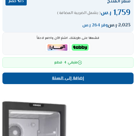
سعر المنتج
٪13 خصم
1,759
ر.س
( يشمل الضريبة المضافة )
2,023
ر.س
وفر 264 ر.س
قسّمها على طريقتك، اشترِ الآن وادفع لاحقاً
4
متبقي
قطع
إضافة إلى السلة