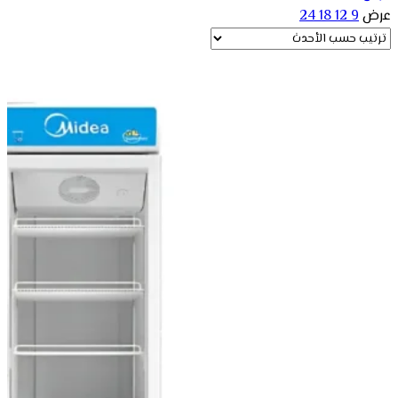
عرض
9
12
18
24