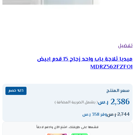
تفضيل
ميديا ثلاجة باب واحد زجاج 15 قدم ابيض
MDRZ562FZFO1
سعر المنتج
٪13 خصم
2,386
ر.س
( يشمل الضريبة المضافة )
2,744
ر.س
وفر 358 ر.س
قسّمها على طريقتك، اشترِ الآن وادفع لاحقاً