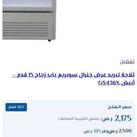
تفضيل
ثلاجة تبريد عرض جنرال سوبريم باب زجاج 15 قدم –
أبيض GS436X
سعر المنتج
٪13 خصم
2,175
ر.س
( يشمل الضريبة المضافة )
2,500
ر.س
وفر 325 ر.س