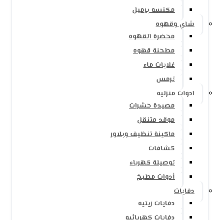
مكنسه برميل
شاي وقهوه
محضرة القهوه
مطحنة قهوه
غلايات ماء
ترمس
ادوات منزليه
مصيدة حشرات
موقد متنقل
ماكينة تنظيف وبلاور
كشافات
توصيلة كهرباء
أدوات مطبخ
دفايات
دفايات زيتيه
دفايات كهربائيه