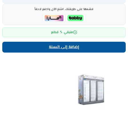
قسّمها على طريقتك، اشترِ الآن وادفع لاحقاً
5
متبقي
قطع
إضافة إلى السلة