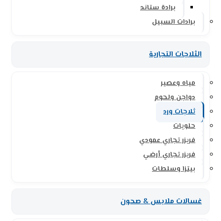
برادة ستاند
برادات السبيل
الثلاجات التجارية
مياه وعصير
دواجن ولحوم
ثلاجات ورد
حلويات
فريزر تجاري عمودي
فريزر تجاري أرضي
بيتزا وسلطات
غسالات ملابس & صحون