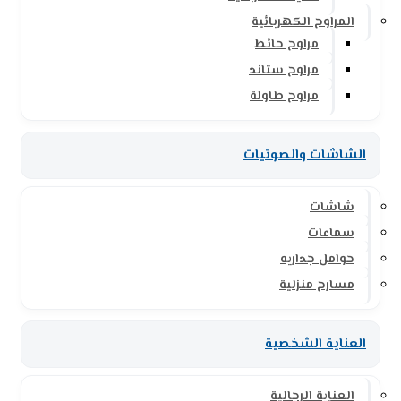
المراوح الكهربائية
مراوح حائط
مراوح ستاند
مراوح طاولة
الشاشات والصوتيات
شاشات
سماعات
حوامل جداريه
مسارح منزلية
العناية الشخصية
العناية الرجالية