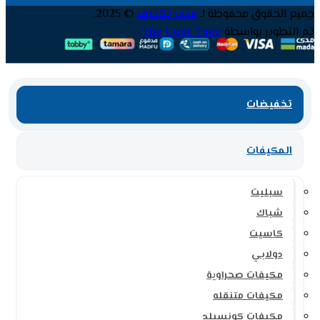
جميع الحقوق محفوظة لـ
متجر تكييف
© 2025.
تم التطوير بواسطة
The Code Time
.
تخفيضات
المكيفات
سبليت
شباك
كاسيت
دولابي
مكيفات صحراوية
مكيفات متنقله
مكيفات كونسيلد