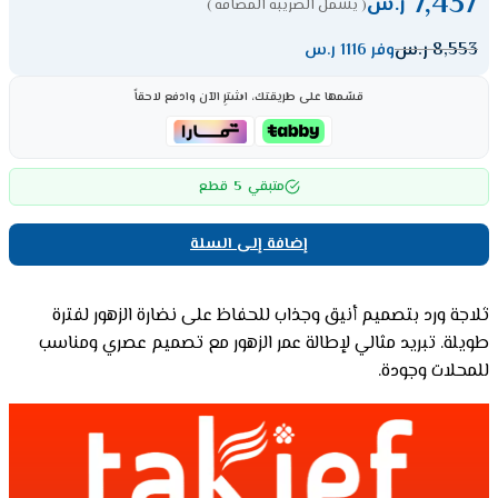
7,437
ر.س
( يشمل الضريبة المضافة )
8,553
ر.س
وفر 1116 ر.س
قسّمها على طريقتك، اشترِ الآن وادفع لاحقاً
5
متبقي
قطع
إضافة إلى السلة
ثلاجة ورد بتصميم أنيق وجذاب للحفاظ على نضارة الزهور لفترة
طويلة. تبريد مثالي لإطالة عمر الزهور مع تصميم عصري ومناسب
للمحلات وجودة.