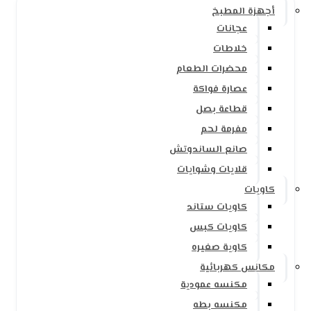
أجهزة المطبخ
عجانات
خلاطات
محضرات الطعام
عصارة فواكة
قطاعة بصل
مفرمة لحم
صانع الساندوتش
قلايات وشوايات
كاويات
كاويات ستاند
كاويات كبس
كاوية صغيره
مكانس كهربائية
مكنسه عمودية
مكنسه بطه