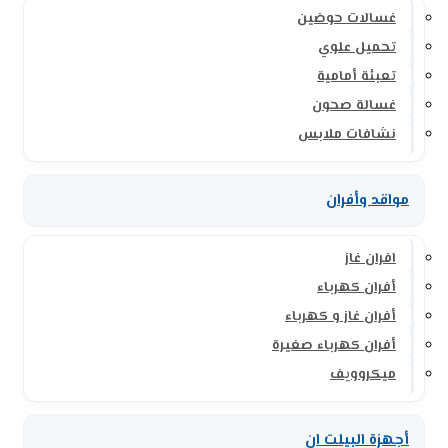
غسالات حوضين
تحميل علوي
تعبئة أمامية
غسالة صحون
نشافات ملابس
مواقد وأفران
افران غاز
أفران كهرباء
أفران غاز و كهرباء
أفران كهرباء صغيرة
ميكروويف
أجهزة البيلت ان