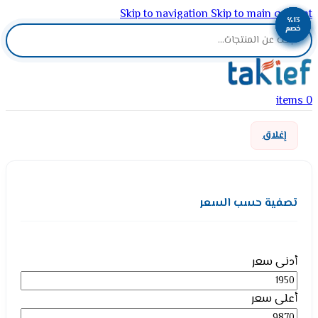
Skip to navigation
Skip to main content
٪13
٪13
٪13
٪13
خصم
خصم
خصم
خصم
items
0
إغلاق
تصفية حسب السعر
أدنى سعر
أعلى سعر