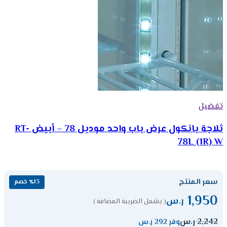
تفضيل
ثلاجة بانكول عرض باب واحد موديل 78 – أبيض RT-
78L (1R) W
سعر المنتج
٪13 خصم
1,950
ر.س
( يشمل الضريبة المضافة )
2,242
ر.س
وفر 292 ر.س