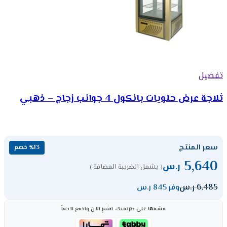
تفضيل
ثلاجة عرض حلويات بانكول 4 جوانب زجاج – ذهبي
سعر المنتج
٪13 خصم
5,640
ر.س
( يشمل الضريبة المضافة )
6,485
ر.س
وفر 845 ر.س
قسّمها على طريقتك، اشترِ الآن وادفع لاحقاً