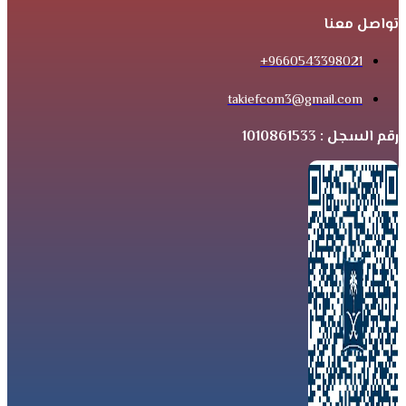
تواصل معنا
9660543398021+
takiefcom3@gmail.com
رقم السجل : 1010861533