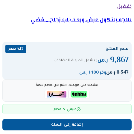
تفضيل
ثلاجة بانكول عرض ورد 3 باب زجاج _ فضي
سعر المنتج
٪13 خصم
9,867
ر.س
( يشمل الضريبة المضافة )
11,347
ر.س
وفر 1480 ر.س
قسّمها على طريقتك، اشترِ الآن وادفع لاحقاً
5
متبقي
قطع
إضافة إلى السلة