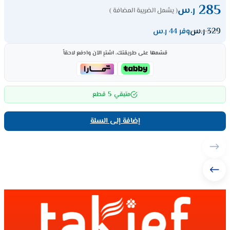
285
ر.س
( يشمل الضريبة المضافة )
329
ر.س
وفر 44 ر.س
قسّمها على طريقتك، اشترِ الآن وادفع لاحقاً
5
متبقي
قطع
إضافة إلى السلة