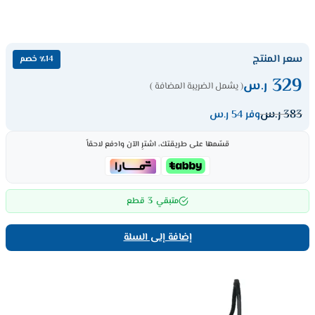
سعر المنتج
٪14 خصم
329
ر.س
( يشمل الضريبة المضافة )
383
ر.س
وفر 54 ر.س
قسّمها على طريقتك، اشترِ الآن وادفع لاحقاً
3
متبقي
قطع
إضافة إلى السلة