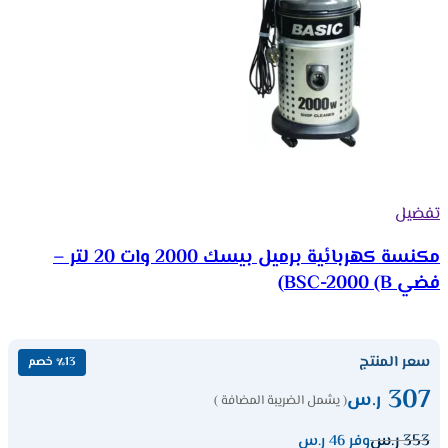
تفضيل
مكنسة كهربائية برميل بيسك 2000 وات 20 لتر –
فضي BSC-2000 (B)
سعر المنتج
٪13 خصم
307
ر.س
( يشمل الضريبة المضافة )
353
ر.س
وفر 46 ر.س