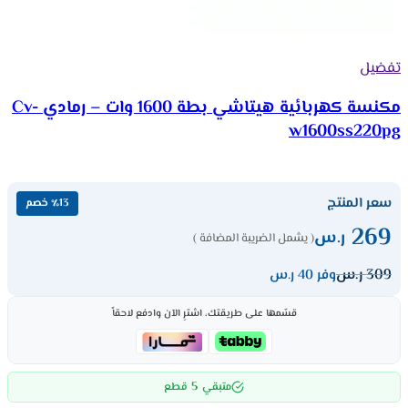
تفضيل
مكنسة كهربائية هيتاشي بطة 1600 وات – رمادي Cv-
w1600ss220pg
سعر المنتج
٪13 خصم
269
ر.س
( يشمل الضريبة المضافة )
309
ر.س
وفر 40 ر.س
قسّمها على طريقتك، اشترِ الآن وادفع لاحقاً
5
متبقي
قطع