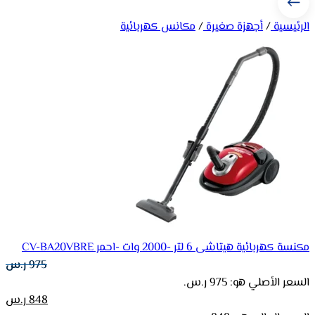
الرئيسية
/
أجهزة صغيرة
/
مكانس كهربائية
مكنسة كهربائية هيتاشى 6 لتر -2000 وات -احمر CV-BA20VBRE
975
ر.س
السعر الأصلي هو: 975 ر.س.
848
ر.س