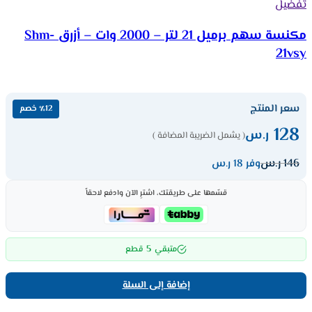
تفضيل
مكنسة سهم برميل 21 لتر – 2000 وات – أزرق Shm-
21vsy
سعر المنتج
٪12 خصم
128
ر.س
( يشمل الضريبة المضافة )
146
ر.س
وفر 18 ر.س
قسّمها على طريقتك، اشترِ الآن وادفع لاحقاً
5
متبقي
قطع
إضافة إلى السلة