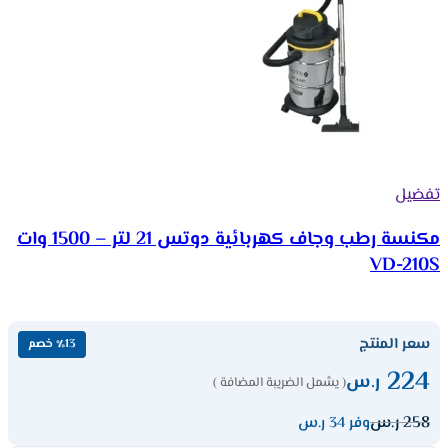
تفضيل
مكنسة رطب وجاف كهربائية دوتس 21 لتر – 1500 وات
VD-210S
سعر المنتج
٪13 خصم
224
ر.س
( يشمل الضريبة المضافة )
258
ر.س
وفر 34 ر.س