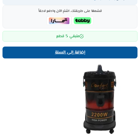
قسّمها على طريقتك، اشترِ الآن وادفع لاحقاً
5
متبقي
قطع
إضافة إلى السلة