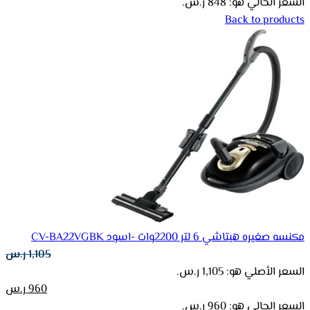
السعر الحالي هو: 848 ر.س.
Back to products
مكنسه صغيره هيتاشي 6 لتر 2200وات -اسود CV-BA22VGBK
1,105
ر.س
السعر الأصلي هو: 1,105 ر.س.
960
ر.س
السعر الحالي هو: 960 ر.س.