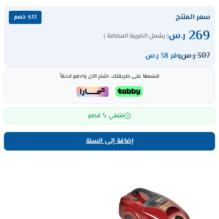
سعر المنتج
٪12 خصم
269
ر.س
( يشمل الضريبة المضافة )
307
ر.س
وفر 38 ر.س
قسّمها على طريقتك، اشترِ الآن وادفع لاحقاً
5
متبقي
قطع
إضافة إلى السلة