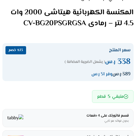
المكنسة الكهربائية هيتاشى 2000 وات
4.5 لتر – رمادى CV-BG20PSGRGSA
سعر المنتج
٪13 خصم
338
ر.س
( يشمل الضريبة المضافة )
389
ر.س
وفر 51 ر.س
5
متبقي
قطع
قسم فاتورتك على 4 دفعات
بدون فوائد مع تابي