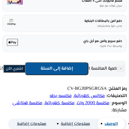
قسم فاتورتك حتى 4 دفعات
بدون فوائد مع تمارا
دفع آمن بالبطاقات البنكية
مدى، فيزا، وماستركارد
دفع سريع وآمن مع أبل باي
بواسطة Apple Pay
كمية المكنسة الكهربائية هيتاشى 2000 وات 4.5 لتر - رمادى CV-BG20PSGRGSA
إضافة إلى السلة
-
اشتري الأن
رمز المنتج:
CV-BG20PSGRGSA
التصنيفات:
مكانس كهربائية
,
مكنسه بطه
الوسوم:
مكنسة 2000 وات
,
مكنسة كهربائية
,
مكنسة هيتاشى
مشاركة:
الوصف
معلومات إضافية
معلومات إضافية