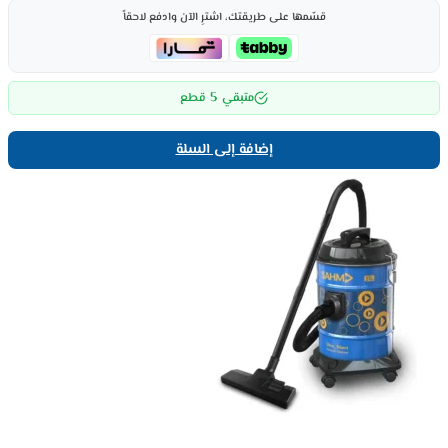
قسّمها على طريقتك، اشترِ الآن وادفع لاحقاً
5
متبقي
قطع
إضافة إلى السلة