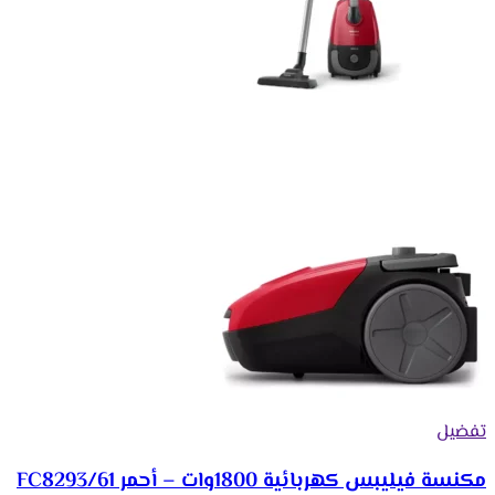
تفضيل
مكنسة فيليبس كهربائية 1800وات – أحمر FC8293/61