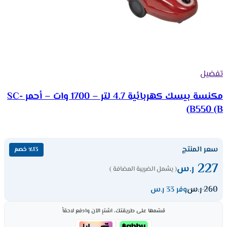
تفضيل
مكنسة بيسك كهربائية 4.7 لتر – 1700 وات – أحمر SC-
B550 (B)
سعر المنتج
٪13 خصم
227
ر.س
( يشمل الضريبة المضافة )
260
ر.س
وفر 33 ر.س
قسّمها على طريقتك، اشترِ الآن وادفع لاحقاً