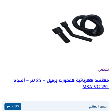
تفضيل
مكنسة كهربائية كمفورت برميل – 25 لتر – أسود
MSA-VC-25L
سعر المنتج
٪13 خصم