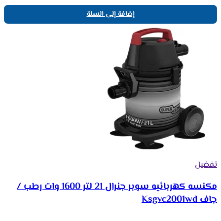
إضافة إلى السلة
تفضيل
مكنسه كهربائيه سوبر جنرال 21 لتر 1600 وات رطب /
جاف Ksgvc2001wd