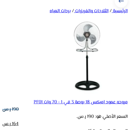
الرئيسية
/
الثلاجات والفريزرات
/
بردات المياه
مروحه عمود امبكس 18 بوصة 3 في 1 - 70 وات PF01
190
ر.س
السعر الأصلي هو: 190 ر.س.
164
ر.س