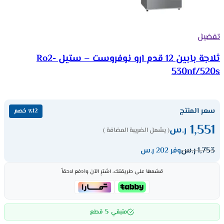
تفضيل
ثلاجة بابين 12 قدم ارو نوفروست – ستيل Ro2-
530nf/520s
سعر المنتج
٪12 خصم
1,551
ر.س
( يشمل الضريبة المضافة )
1,753
ر.س
وفر 202 ر.س
قسّمها على طريقتك، اشترِ الآن وادفع لاحقاً
5
متبقي
قطع