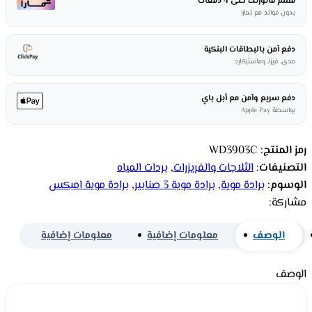
قسم فاتورتك حتى 4 دفعات
بدون فوائد مع تمارا
دفع آمن بالبطاقات البنكية
مدى، فيزا، وماستركارد
دفع سريع وآمن مع أبل باي
بواسطة Apple Pay
رمز المنتج:
WD3903C
التصنيفات:
الثلاجات والفريزرات
,
بردات المياه
الوسوم:
برادة موية
,
برادة موية 3 صنابير
,
برادة موية امبكس
مشاركة:
الوصف
معلومات إضافية
معلومات إضافية
الوصف