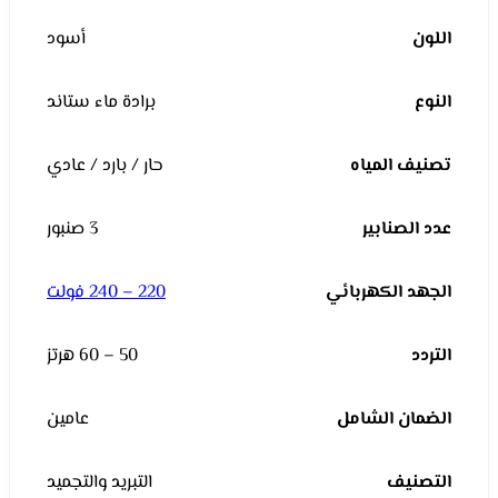
اللون
أسود
النوع
برادة ماء ستاند
تصنيف المياه
حار / بارد / عادي
عدد الصنابير
3 صنبور
الجهد الكهربائي
220 – 240 فولت
التردد
50 – 60 هرتز
الضمان الشامل
عامين
التصنيف
التبريد والتجميد