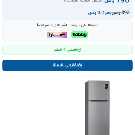
790
ر.س
( يشمل الضريبة المضافة )
892
ر.س
وفر 102 ر.س
قسّمها على طريقتك، اشترِ الآن وادفع لاحقاً
4
متبقي
قطع
إضافة إلى السلة