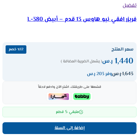
تفضيل
فريزر افقي نيو هاوس 13 قدم – أبيض 380-L
سعر المنتج
٪12 خصم
1,440
ر.س
( يشمل الضريبة المضافة )
1,643
ر.س
وفر 203 ر.س
قسّمها على طريقتك، اشترِ الآن وادفع لاحقاً
5
متبقي
قطع
إضافة إلى السلة