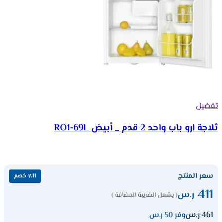
تفضيل
ثلاجة ارو باب واحد 2 قدم _ أبيض RO1-69L
سعر المنتج
٪11 خصم
411
ر.س
( يشمل الضريبة المضافة )
461
ر.س
وفر 50 ر.س