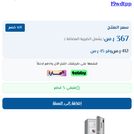
19wdtpp
سعر المنتج
٪11 خصم
367
ر.س
( يشمل الضريبة المضافة )
412
ر.س
وفر 45 ر.س
قسّمها على طريقتك، اشترِ الآن وادفع لاحقاً
5
متبقي
قطع
إضافة إلى السلة