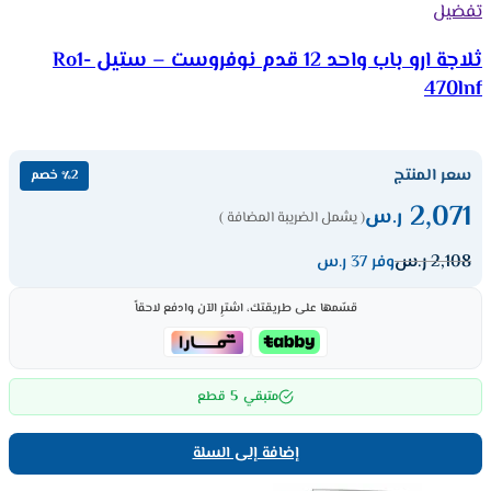
تفضيل
ثلاجة ارو باب واحد 12 قدم نوفروست – ستيل Ro1-
470lnf
سعر المنتج
٪2 خصم
2,071
ر.س
( يشمل الضريبة المضافة )
2,108
ر.س
وفر 37 ر.س
قسّمها على طريقتك، اشترِ الآن وادفع لاحقاً
5
متبقي
قطع
إضافة إلى السلة