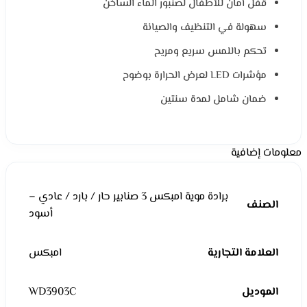
قفل أمان للأطفال لصنبور الماء الساخن
سهولة في التنظيف والصيانة
تحكم باللمس سريع ومريح
مؤشرات LED لعرض الحرارة بوضوح
ضمان شامل لمدة سنتين
معلومات إضافية
برادة موية امبكس 3 صنابير حار / بارد / عادي –
الصنف
أسود
العلامة التجارية
امبكس
الموديل
WD3903C