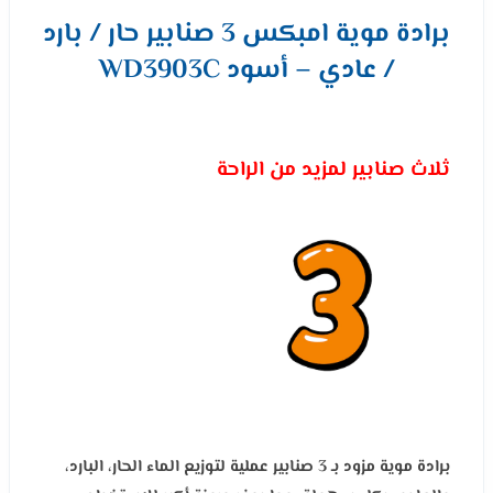
برادة موية امبكس 3 صنابير حار / بارد
/ عادي – أسود WD3903C
ثلاث صنابير لمزيد من الراحة
برادة موية مزود بـ 3 صنابير عملية لتوزيع الماء الحار، البارد،