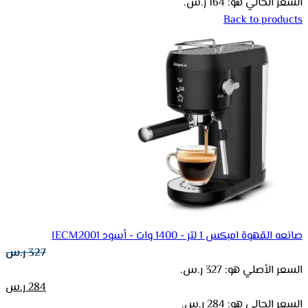
السعر الحالي هو: 164 ر.س.
Back to products
صانعه القهوة امبكس 1 لتر - 1400 وات - أسود IECM2001
327
ر.س
السعر الأصلي هو: 327 ر.س.
284
ر.س
السعر الحالي هو: 284 ر.س.