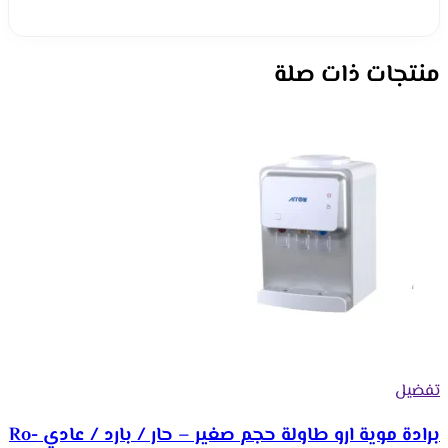
منتجات ذات صلة
تفضيل
برادة موية ارو طاولة حجم صغير – حار / بارد / عادي Ro-