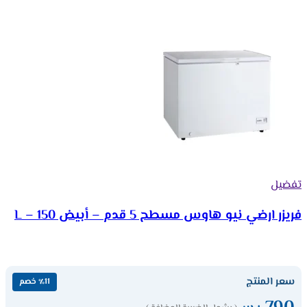
تفضيل
فريزر ارضي نيو هاوس مسطح 5 قدم – أبيض 150 – L
سعر المنتج
٪11 خصم