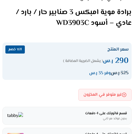
برادة موية امبكس 3 صنابير حار / بارد /
عادي – أسود WD3903C
سعر المنتج
٪11 خصم
290
ر.س
( يشمل الضريبة المضافة )
325
ر.س
وفر 35 ر.س
غير متوفر في المخزون
قسم فاتورتك على 4 دفعات
بدون فوائد مع تابي