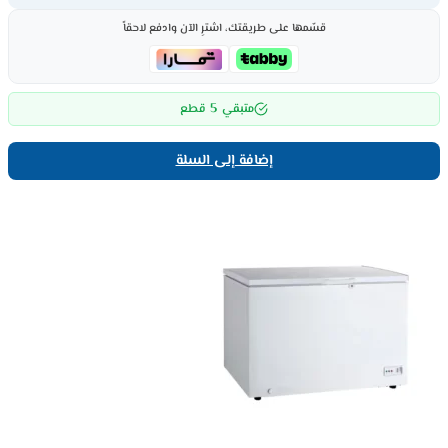
قسّمها على طريقتك، اشترِ الآن وادفع لاحقاً
5
متبقي
قطع
إضافة إلى السلة