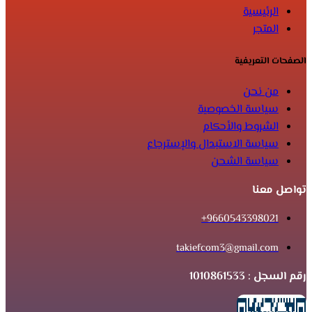
الرئيسية
المتجر
الصفحات التعريفية
من نحن
سياسة الخصوصية
الشروط والأحكام
سياسة الاستبدال والإسترجاع
سياسة الشحن
تواصل معنا
9660543398021+
takiefcom3@gmail.com
رقم السجل : 1010861533