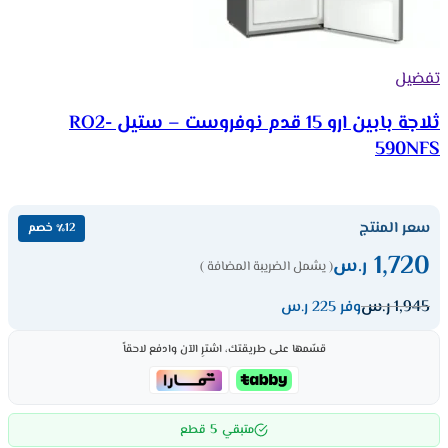
تفضيل
ثلاجة بابين ارو 15 قدم نوفروست – ستيل RO2-
590NFS
سعر المنتج
٪12 خصم
1,720
ر.س
( يشمل الضريبة المضافة )
1,945
ر.س
وفر 225 ر.س
قسّمها على طريقتك، اشترِ الآن وادفع لاحقاً
5
متبقي
قطع