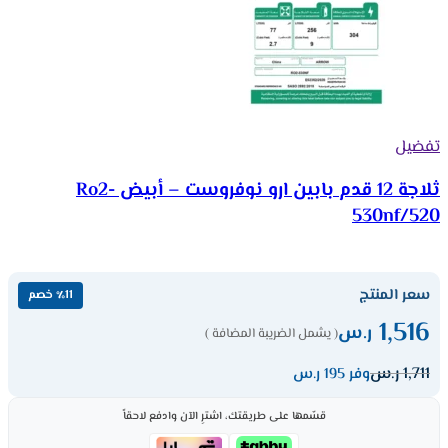
تفضيل
ثلاجة 12 قدم بابين ارو نوفروست – أبيض Ro2-
530nf/520
سعر المنتج
٪11 خصم
1,516
ر.س
( يشمل الضريبة المضافة )
1,711
ر.س
وفر 195 ر.س
قسّمها على طريقتك، اشترِ الآن وادفع لاحقاً