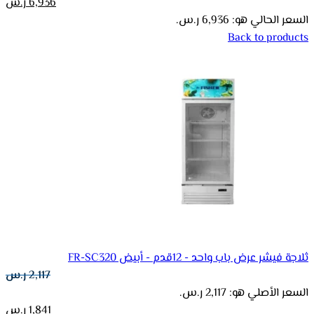
6,936
ر.س
السعر الحالي هو: 6,936 ر.س.
Back to products
ثلاجة فيشر عرض باب واحد - 12قدم - أبيض FR-SC320
2,117
ر.س
السعر الأصلي هو: 2,117 ر.س.
1,841
ر.س