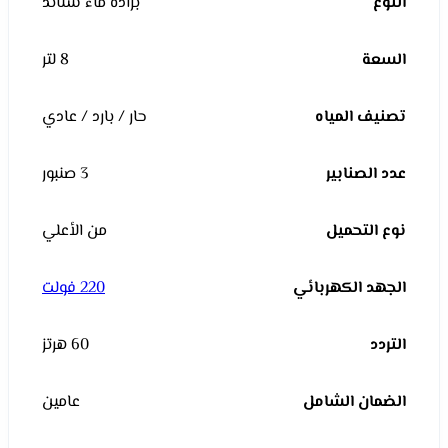
النوع
برادة ماء ستاند
السعة
8 لتر
تصنيف المياه
حار / بارد / عادي
عدد الصنابير
3 صنبور
نوع التحميل
من الأعلي
الجهد الكهربائي
220 فولت
التردد
60 هرتز
الضمان الشامل
عامين