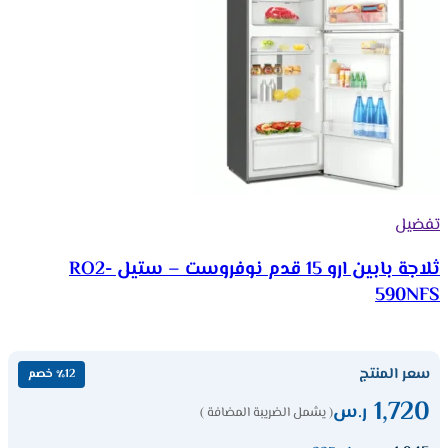
تفضيل
ثلاجة بابين ارو 15 قدم نوفروست – ستيل RO2-
590NFS
سعر المنتج
٪12 خصم
1,720
ر.س
( يشمل الضريبة المضافة )