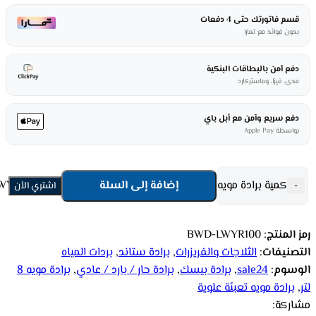
قسم فاتورتك حتى 4 دفعات
بدون فوائد مع تمارا
دفع آمن بالبطاقات البنكية
مدى، فيزا، وماستركارد
دفع سريع وآمن مع أبل باي
بواسطة Apple Pay
كمية برادة مويه بيسك 8 لتر – حار / بارد / عادي – ستيل BWD-LWYR100
إضافة إلى السلة
-
اشتري الأن
رمز المنتج:
BWD-LWYR100
التصنيفات:
الثلاجات والفريزرات
,
برادة ستاند
,
بردات المياه
الوسوم:
sale24
,
برادة بيسك
,
برادة حار / بارد / عادي
,
برادة مويه 8
لتر
,
برادة مويه تعبئة علوية
مشاركة: