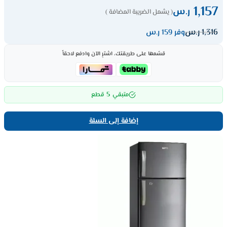
1,157
ر.س
( يشمل الضريبة المضافة )
1,316
ر.س
وفر 159 ر.س
قسّمها على طريقتك، اشترِ الآن وادفع لاحقاً
5
متبقي
قطع
إضافة إلى السلة