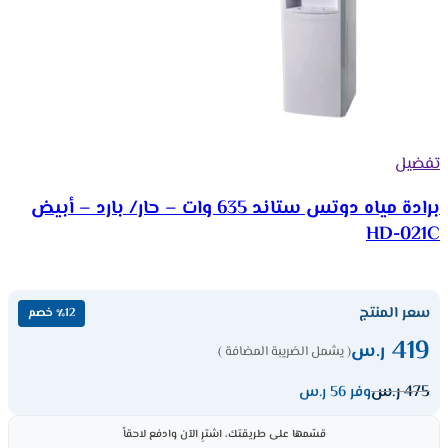
تفضيل
برادة مياه دوتس ستاند 635 وات – حار/ بارد – أبيض
HD-021C
سعر المنتج
٪12 خصم
419
ر.س
( يشمل الضريبة المضافة )
475
ر.س
وفر 56 ر.س
قسّمها على طريقتك، اشترِ الآن وادفع لاحقاً