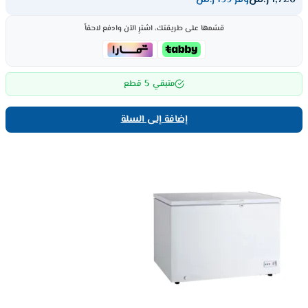
قسّمها على طريقتك، اشترِ الآن وادفع لاحقاً
5
متبقي
قطع
إضافة إلى السلة