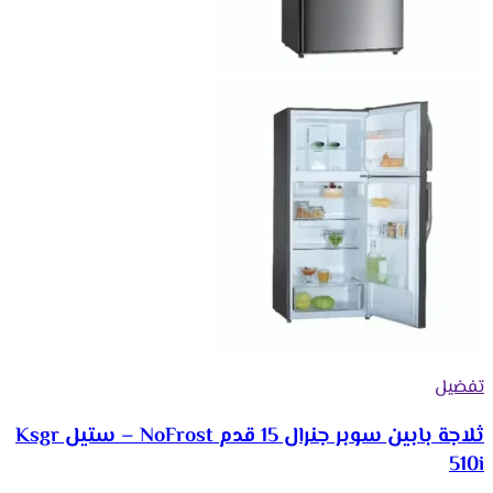
تفضيل
ثلاجة بابين سوبر جنرال 15 قدم NoFrost – ستيل Ksgr
510i