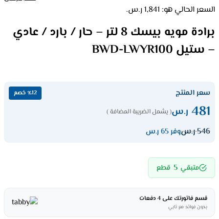
السعر الحالي هو: 1,841 ر.س.
برادة مويه بيسك 8 لتر – حار / بارد / عادي
– ستيل BWD-LWYR100
سعر المنتج
٪12 خصم
481
ر.س
( يشمل الضريبة المضافة )
546
ر.س
وفر 65 ر.س
5
متبقي
قطع
قسم فاتورتك على 4 دفعات
بدون فوائد مع تابي