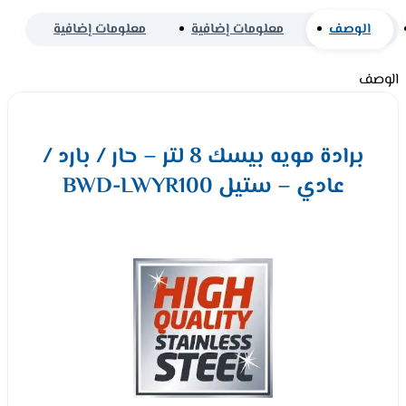
الوصف
معلومات إضافية
معلومات إضافية
الوصف
برادة مويه بيسك 8 لتر – حار / بارد /
عادي – ستيل BWD-LWYR100