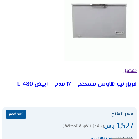
تفضيل
فريزر نيو هاوس مسطح – 17 قدم – ابيض 480-L
سعر المنتج
٪12 خصم
1,527
ر.س
( يشمل الضريبة المضافة )
1,726
ر.س
وفر 199 ر.س