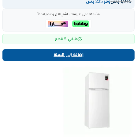
1,945
ر.س
وفر 225 ر.س
قسّمها على طريقتك، اشترِ الآن وادفع لاحقاً
5
متبقي
قطع
إضافة إلى السلة