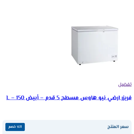
تفضيل
فريزر ارضي نيو هاوس مسطح 5 قدم – أبيض 150 – L
سعر المنتج
٪11 خصم