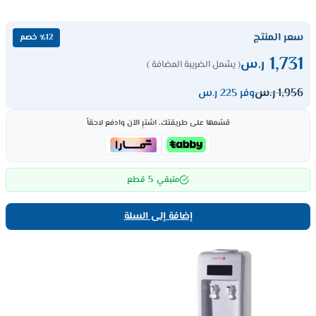
سعر المنتج
٪12 خصم
1,731
ر.س
( يشمل الضريبة المضافة )
1,956
ر.س
وفر 225 ر.س
قسّمها على طريقتك، اشترِ الآن وادفع لاحقاً
5
متبقي
قطع
إضافة إلى السلة