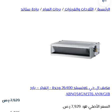
الرئيسية
/
الثلاجات والفريزرات
/
بردات المياه
/
برادة ستاند
مكيف ال جي كونسيلد 26400 وحدة - إنفرتر – بارد
ABNQ34GM3T6.ANWGIB
7,929
ر.س
السعر الأصلي هو: 7,929 ر.س.