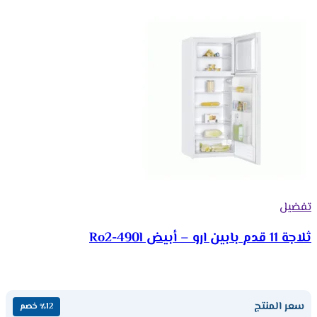
تفضيل
ثلاجة 11 قدم بابين ارو – أبيض Ro2-490l
سعر المنتج
٪12 خصم