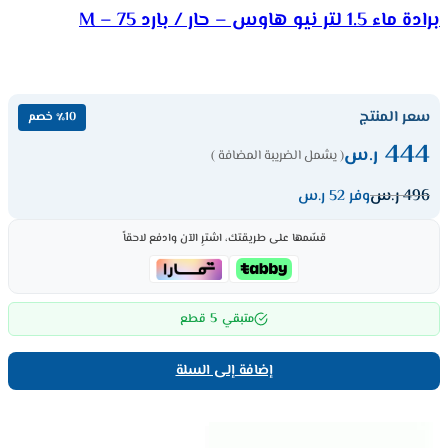
برادة ماء 1.5 لتر نيو هاوس – حار / بارد M – 75
سعر المنتج
٪10 خصم
444
ر.س
( يشمل الضريبة المضافة )
496
ر.س
وفر 52 ر.س
قسّمها على طريقتك، اشترِ الآن وادفع لاحقاً
5
متبقي
قطع
إضافة إلى السلة