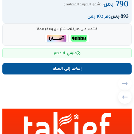
790
ر.س
( يشمل الضريبة المضافة )
892
ر.س
وفر 102 ر.س
قسّمها على طريقتك، اشترِ الآن وادفع لاحقاً
4
متبقي
قطع
إضافة إلى السلة