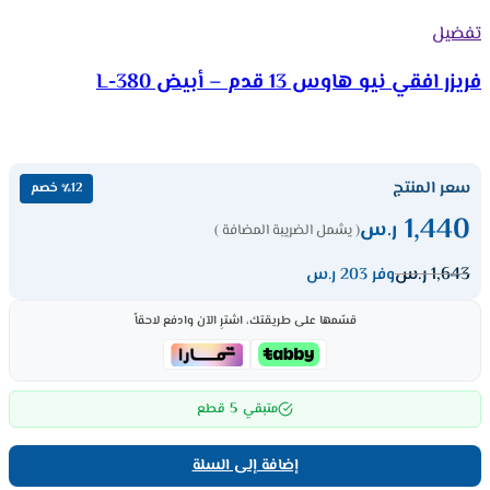
تفضيل
فريزر افقي نيو هاوس 13 قدم – أبيض 380-L
سعر المنتج
٪12 خصم
1,440
ر.س
( يشمل الضريبة المضافة )
1,643
ر.س
وفر 203 ر.س
قسّمها على طريقتك، اشترِ الآن وادفع لاحقاً
5
متبقي
قطع
إضافة إلى السلة