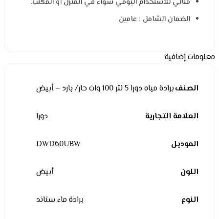
مثالي للاستخدام اليومي سواء في المنزل أو المكتب.
الضمان الشامل : عامين
معلومات إضافية
الصنف
برادة مياه دورا 5 لتر 100 وات حار/ بارد – أبيض
العلامة التجارية
دورا
الموديل
DWD60UBW
اللون
أبيض
النوع
برادة ماء ستاند