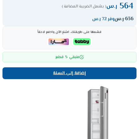
564
ر.س
( يشمل الضريبة المضافة )
636
ر.س
وفر 72 ر.س
قسّمها على طريقتك، اشترِ الآن وادفع لاحقاً
5
متبقي
قطع
إضافة إلى السلة