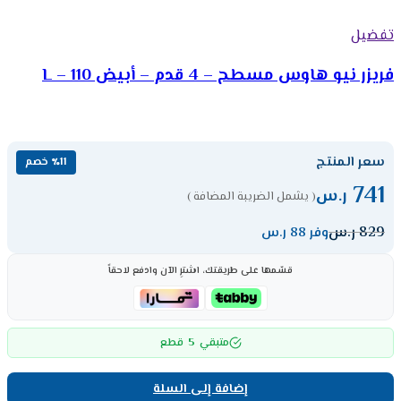
تفضيل
فريزر نيو هاوس مسطح – 4 قدم – أبيض 110 – L
سعر المنتج
٪11 خصم
741
ر.س
( يشمل الضريبة المضافة )
829
ر.س
وفر 88 ر.س
قسّمها على طريقتك، اشترِ الآن وادفع لاحقاً
5
متبقي
قطع
إضافة إلى السلة