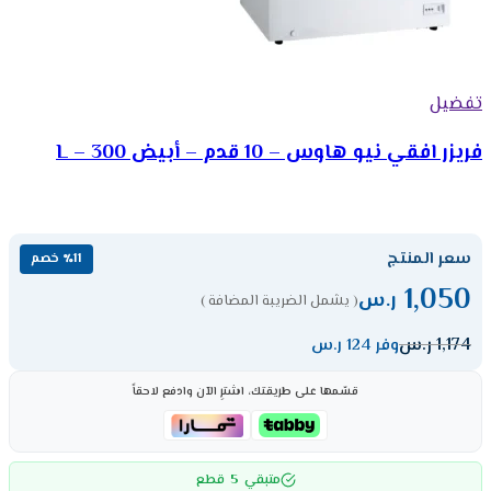
تفضيل
فريزر افقي نيو هاوس – 10 قدم – أبيض 300 – L
سعر المنتج
٪11 خصم
1,050
ر.س
( يشمل الضريبة المضافة )
1,174
ر.س
وفر 124 ر.س
قسّمها على طريقتك، اشترِ الآن وادفع لاحقاً
5
متبقي
قطع