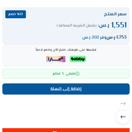
سعر المنتج
٪12 خصم
1,551
ر.س
( يشمل الضريبة المضافة )
1,753
ر.س
وفر 202 ر.س
قسّمها على طريقتك، اشترِ الآن وادفع لاحقاً
5
متبقي
قطع
إضافة إلى السلة