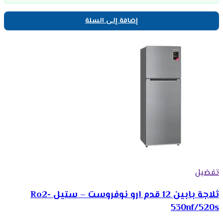
إضافة إلى السلة
تفضيل
ثلاجة بابين 12 قدم ارو نوفروست – ستيل Ro2-
530nf/520s