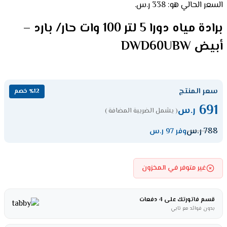
السعر الحالي هو: 338 ر.س.
برادة مياه دورا 5 لتر 100 وات حار/ بارد –
أبيض DWD60UBW
سعر المنتج
٪12 خصم
691
ر.س
( يشمل الضريبة المضافة )
788
ر.س
وفر 97 ر.س
غير متوفر في المخزون
قسم فاتورتك على 4 دفعات
بدون فوائد مع تابي