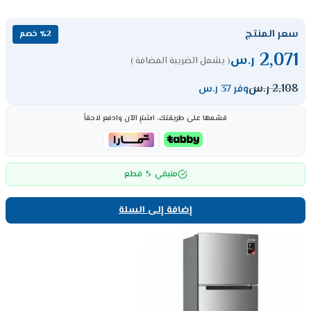
سعر المنتج
٪2 خصم
2,071
ر.س
( يشمل الضريبة المضافة )
2,108
ر.س
وفر 37 ر.س
قسّمها على طريقتك، اشترِ الآن وادفع لاحقاً
5
متبقي
قطع
إضافة إلى السلة