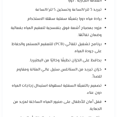
العلامة التجارية : دورا
تبريد 3 لتر/الساعة وتسخين 5 لتر/الساعة
برادة مياه دورا بتعبئة سفلية سهلة الاستخدام
مزود بمصباح أشعة فوق بنفسجية لتعقيم المياه بفعالية
وضمان نقائها.
برنامج تشغيل تلقائي (PCB) للتعقيم المستمر والحفاظ
على جودة المياه.
يحافظ على الخزان نظيفًا وخاليًا من البكتيريا.
خزان تبريد من الستانلس ستيل عالي المتانة ومقاوم
للصدأ.
تصميم بالتعبئة السفلية لسهولة استبدال زجاجات المياه
دون عناء.
قفل أمان للأطفال على صنبور المياه الساخنة لمزيد من
الحماية.