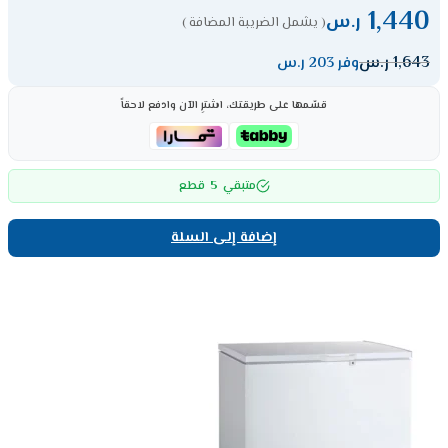
1,440
ر.س
( يشمل الضريبة المضافة )
1,643
ر.س
وفر 203 ر.س
قسّمها على طريقتك، اشترِ الآن وادفع لاحقاً
5
متبقي
قطع
إضافة إلى السلة