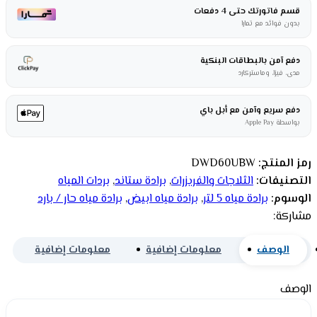
قسم فاتورتك حتى 4 دفعات
بدون فوائد مع تمارا
دفع آمن بالبطاقات البنكية
مدى، فيزا، وماستركارد
دفع سريع وآمن مع أبل باي
بواسطة Apple Pay
رمز المنتج:
DWD60UBW
التصنيفات:
الثلاجات والفريزرات
,
برادة ستاند
,
بردات المياه
الوسوم:
برادة مياه 5 لتر
,
برادة مياه ابيض
,
برادة مياه حار / بارد
مشاركة:
الوصف
معلومات إضافية
معلومات إضافية
الوصف