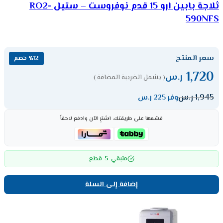
ثلاجة بابين ارو 15 قدم نوفروست – ستيل RO2-
590NFS
سعر المنتج
٪12 خصم
1,720
ر.س
( يشمل الضريبة المضافة )
1,945
ر.س
وفر 225 ر.س
قسّمها على طريقتك، اشترِ الآن وادفع لاحقاً
5
متبقي
قطع
إضافة إلى السلة