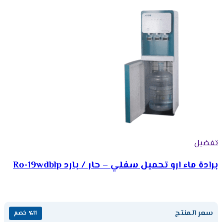
تفضيل
برادة ماء ارو تحميل سفلي – حار / بارد Ro-19wdblp
سعر المنتج
٪11 خصم