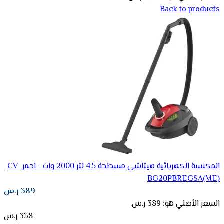
Back to products
المكنسة الكهربائية هيتاشي مسطحة 4.5 لتر 2000 وات - احمر CV-
BG20PBREGSA(ME)
389
ر.س
السعر الأصلي هو: 389 ر.س.
338
ر.س