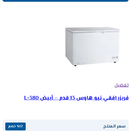
تفضيل
فريزر افقي نيو هاوس 13 قدم – أبيض 380-L
سعر المنتج
٪12 خصم