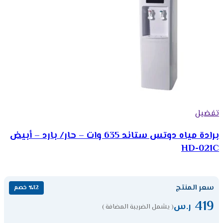
تفضيل
برادة مياه دوتس ستاند 635 وات – حار/ بارد – أبيض
HD-021C
سعر المنتج
٪12 خصم
419
ر.س
( يشمل الضريبة المضافة )