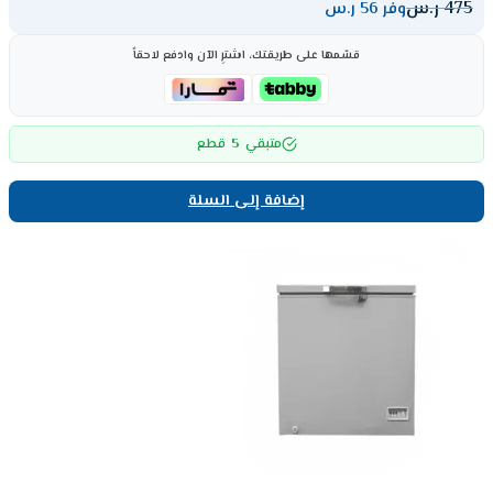
475
ر.س
وفر 56 ر.س
قسّمها على طريقتك، اشترِ الآن وادفع لاحقاً
5
متبقي
قطع
إضافة إلى السلة