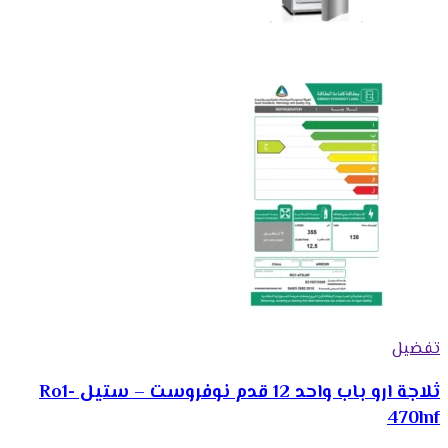
تفضيل
ثلاجة ارو باب واحد 12 قدم نوفروست – ستيل Ro1-
470lnf