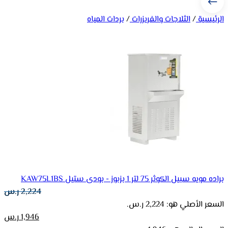
الرئيسية
/
الثلاجات والفريزرات
/
بردات المياه
براده مويه سبيل الكوثر 75 لتر 1 بزبوز - بودى ستيل KAW75L1BS
2,224
ر.س
السعر الأصلي هو: 2,224 ر.س.
1,946
ر.س