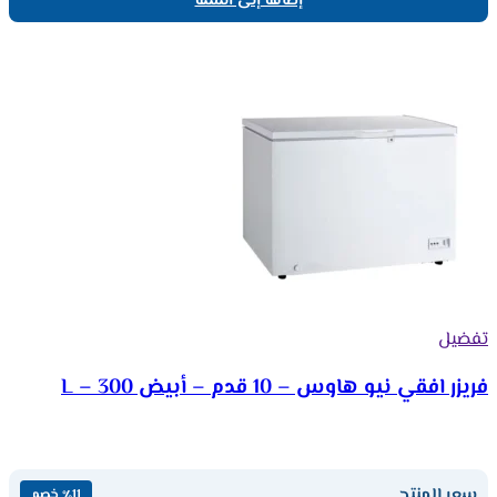
إضافة إلى السلة
تفضيل
فريزر افقي نيو هاوس – 10 قدم – أبيض 300 – L
سعر المنتج
٪11 خصم