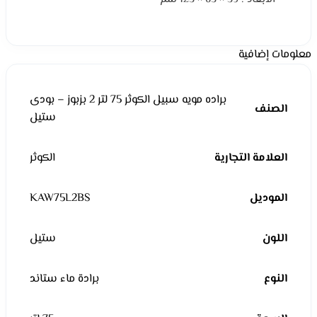
معلومات إضافية
براده مويه سبيل الكوثر 75 لتر 2 بزبوز – بودى
الصنف
ستيل
العلامة التجارية
الكوثر
الموديل
KAW75L2BS
اللون
ستيل
النوع
برادة ماء ستاند