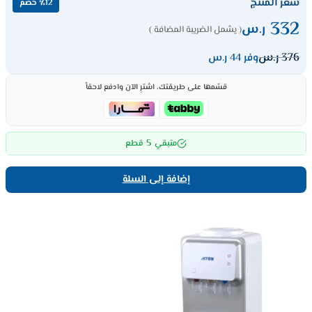
سعر المنتج
٪12 خصم
332
ر.س
( يشمل الضريبة المضافة )
376
ر.س
وفر 44 ر.س
قسّمها على طريقتك، اشترِ الآن وادفع لاحقاً
5
متبقي
قطع
إضافة إلى السلة