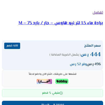
تفضيل
برادة ماء 1.5 لتر نيو هاوس – حار / بارد M – 75
سعر المنتج
٪10 خصم
444
ر.س
( يشمل الضريبة المضافة )
496
ر.س
وفر 52 ر.س
قسّمها على طريقتك، اشترِ الآن وادفع لاحقاً
5
متبقي
قطع