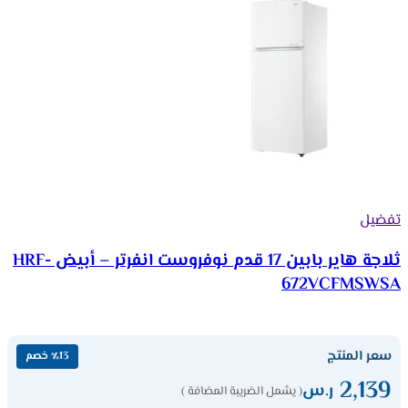
تفضيل
ثلاجة هاير بابين 17 قدم نوفروست انفرتر – أبيض HRF-
672VCFMSWSA
سعر المنتج
٪13 خصم
2,139
ر.س
( يشمل الضريبة المضافة )