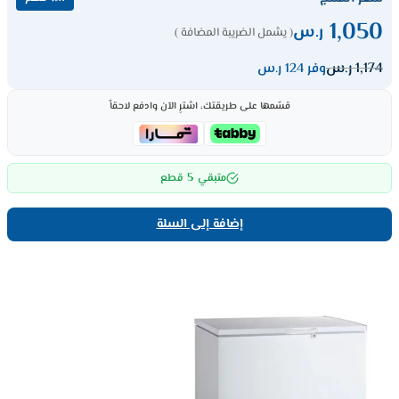
1,050
ر.س
( يشمل الضريبة المضافة )
1,174
ر.س
وفر 124 ر.س
قسّمها على طريقتك، اشترِ الآن وادفع لاحقاً
5
متبقي
قطع
إضافة إلى السلة