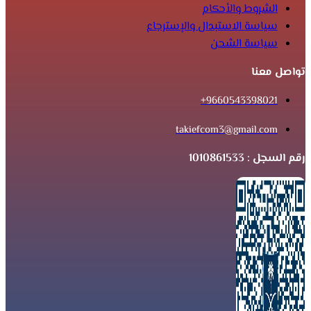
الشروط والأحكام
سياسة الاستبدال والإسترجاع
سياسة الشحن
تواصل معنا
9660543398021+
takiefcom3@gmail.com
رقم السجل : 1010861533