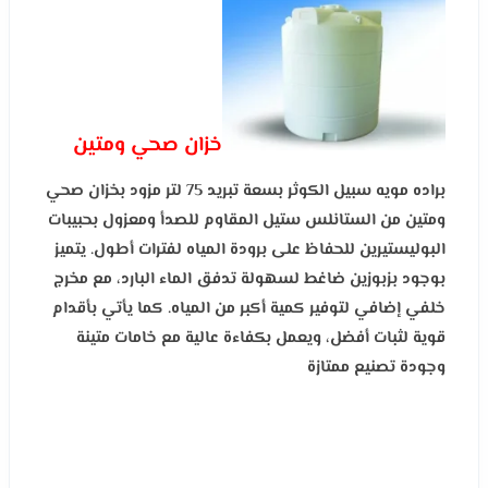
خزان صحي ومتين
براده مويه سبيل الكوثر بسعة تبريد 75 لتر مزود بخزان صحي
ومتين من الستانلس ستيل المقاوم للصدأ ومعزول بحبيبات
البوليستيرين للحفاظ على برودة المياه لفترات أطول. يتميز
بوجود بزبوزين ضاغط لسهولة تدفق الماء البارد، مع مخرج
خلفي إضافي لتوفير كمية أكبر من المياه. كما يأتي بأقدام
قوية لثبات أفضل، ويعمل بكفاءة عالية مع خامات متينة
وجودة تصنيع ممتازة