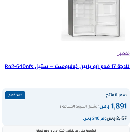
تفضيل
ثلاجة 17 قدم ارو بابين نوفروست – ستيل Ro2-640nfs
سعر المنتج
٪12 خصم
1,891
ر.س
( يشمل الضريبة المضافة )
2,137
ر.س
وفر 246 ر.س
قسّمها على طريقتك، اشترِ الآن وادفع لاحقاً