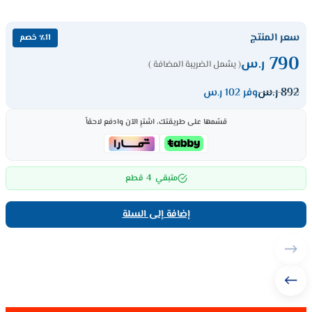
سعر المنتج
٪11 خصم
790
ر.س
( يشمل الضريبة المضافة )
892
ر.س
وفر 102 ر.س
قسّمها على طريقتك، اشترِ الآن وادفع لاحقاً
4
متبقي
قطع
إضافة إلى السلة