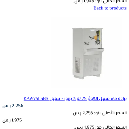
السعر الحالي هو: 1,946 ر.س.
Back to products
برادة ماء سبيل الكوثر 75 لتر 3 بزبوز - ستيل KAW75L3BS
2,256
ر.س
السعر الأصلي هو: 2,256 ر.س.
1,975
ر.س
السعر الحالي هو: 1,975 ر.س.