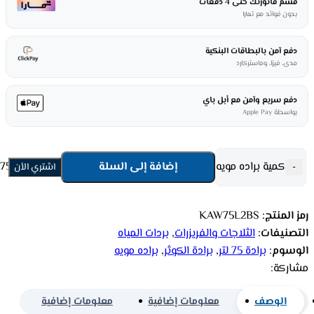
قسم فاتورتك حتى 4 دفعات
بدون فوائد مع تمارا
دفع آمن بالبطاقات البنكية
مدى، فيزا، وماستركارد
دفع سريع وآمن مع أبل باي
بواسطة Apple Pay
كمية براده مويه سبيل الكوثر 75 لتر 2 بزبوز - بودى ستيل KAW75L2BS
إضافة إلى السلة
-
اشتري الأن
رمز المنتج:
KAW75L2BS
التصنيفات:
الثلاجات والفريزرات
,
بردات المياه
الوسوم:
برادة 75 لتر
,
برادة الكوثر
,
براده مويه
مشاركة:
الوصف
معلومات إضافية
معلومات إضافية