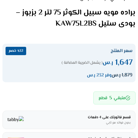
براده مويه سبيل الكوثر 75 لتر 2 بزبوز –
بودى ستيل KAW75L2BS
سعر المنتج
٪12 خصم
1,647
ر.س
( يشمل الضريبة المضافة )
1,879
ر.س
وفر 232 ر.س
5
متبقي
قطع
قسم فاتورتك على 4 دفعات
بدون فوائد مع تابي