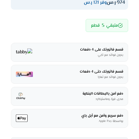
974
ر.س
وفر 121 ر.س
5
متبقي
قطع
قسم فاتورتك على 4 دفعات
بدون فوائد مع تابي
قسم فاتورتك حتى 4 دفعات
بدون فوائد مع تمارا
دفع آمن بالبطاقات البنكية
مدى، فيزا، وماستركارد
دفع سريع وآمن مع أبل باي
بواسطة Apple Pay