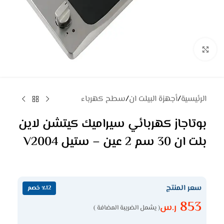
Click to enlarge
الرئيسية
/
أجهزة البيلت ان
/
سطح كهرباء
بوتاجاز كهربائي سيراميك كيتشن لاين
بلت ان 30 سم 2 عين – ستيل V2004
سعر المنتج
٪12 خصم
853
ر.س
( يشمل الضريبة المضافة )