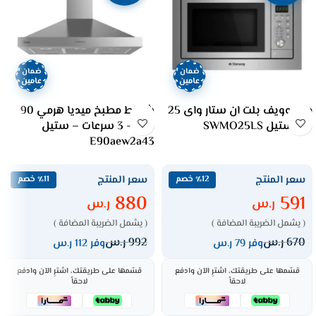
ضمان
ضمان
عامين
عامين
ميكروويف بلت ان ستار واى 25
شفاط مطبخ ميديا هرمي 90
لتر _ستيل SWMO25LS
سم – 3 سرعات – ستيل
E90aew2a43
سعر المنتج
سعر المنتج
٪12 خصم
٪11 خصم
880
591
ر.س
ر.س
( يشمل الضريبة المضافة )
( يشمل الضريبة المضافة )
670
ر.س
992
ر.س
وفر 79 ر.س
وفر 112 ر.س
قسّمها على طريقتك، اشترِ الآن وادفع
قسّمها على طريقتك، اشترِ الآن وادفع
لاحقاً
لاحقاً