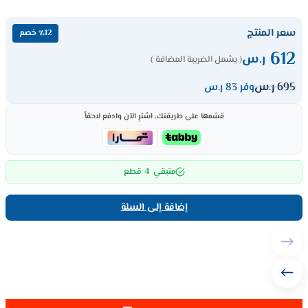
سعر المنتج
٪12 خصم
612
ر.س
( يشمل الضريبة المضافة )
695
ر.س
وفر 83 ر.س
قسّمها على طريقتك، اشترِ الآن وادفع لاحقاً
4
متبقي
قطع
إضافة إلى السلة