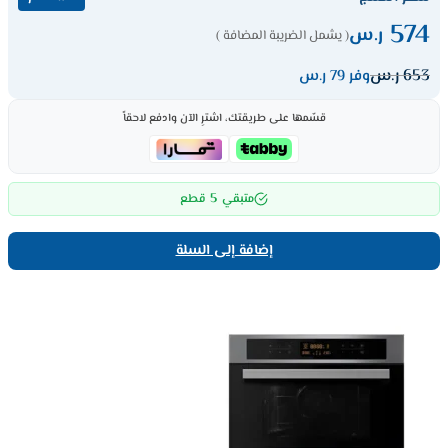
574
ر.س
( يشمل الضريبة المضافة )
653
ر.س
وفر 79 ر.س
قسّمها على طريقتك، اشترِ الآن وادفع لاحقاً
5
متبقي
قطع
إضافة إلى السلة