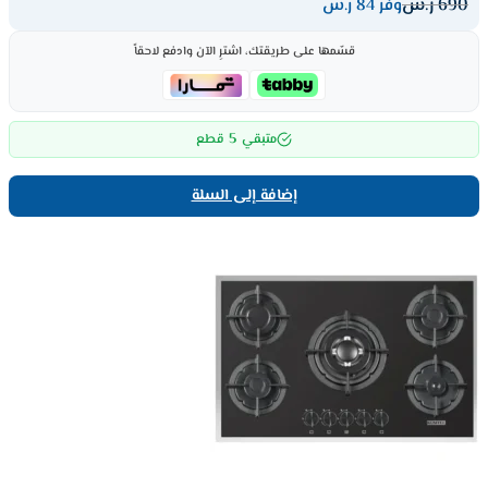
690
ر.س
وفر 84 ر.س
قسّمها على طريقتك، اشترِ الآن وادفع لاحقاً
5
متبقي
قطع
إضافة إلى السلة