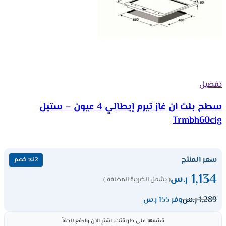
تفضيل
سطح بلت ان غاز تيرم إيطالي 4 عيون – ستيل
Trmbh60cig
سعر المنتج
٪12 خصم
1,134
ر.س
( يشمل الضريبة المضافة )
1,289
ر.س
وفر 155 ر.س
قسّمها على طريقتك، اشترِ الآن وادفع لاحقاً