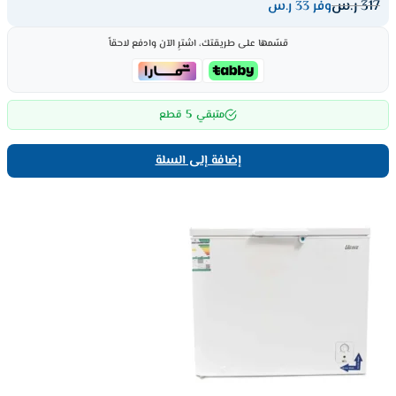
317
ر.س
وفر 33 ر.س
قسّمها على طريقتك، اشترِ الآن وادفع لاحقاً
5
متبقي
قطع
إضافة إلى السلة