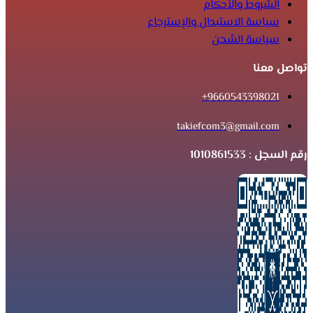
الشروط والأحكام
سياسة الاستبدال والإسترجاع
سياسة الشحن
تواصل معنا
9660543398021+
takiefcom3@gmail.com
رقم السجل : 1010861533