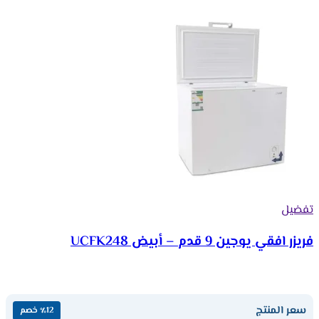
تفضيل
فريزر افقي يوجين 9 قدم – أبيض UCFK248
سعر المنتج
٪12 خصم