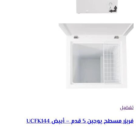
تفضيل
فريزر مسطح يوجين 5 قدم – أبيض UCFK144