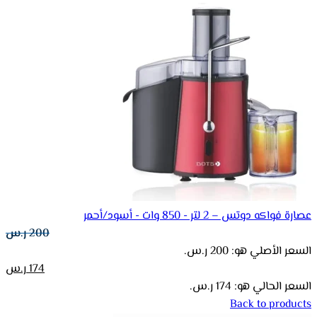
عصارة فواكه دوتس – 2 لتر - 850 وات - أسود/أحمر
200
ر.س
السعر الأصلي هو: 200 ر.س.
174
ر.س
السعر الحالي هو: 174 ر.س.
Back to products