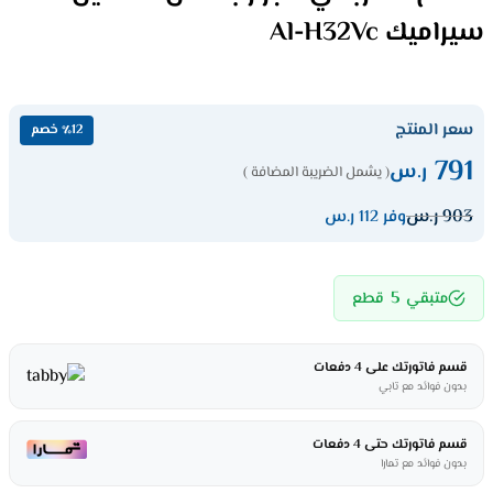
سيراميك Al-H32Vc
سعر المنتج
٪12 خصم
791
ر.س
( يشمل الضريبة المضافة )
903
ر.س
وفر 112 ر.س
5
متبقي
قطع
قسم فاتورتك على 4 دفعات
بدون فوائد مع تابي
قسم فاتورتك حتى 4 دفعات
بدون فوائد مع تمارا