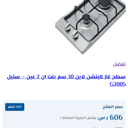
تفضيل
سطح غاز كيتشن لاين 30 سم بلت ان 2 عين – ستيل
G2005
سعر المنتج
٪12 خصم
606
ر.س
( يشمل الضريبة المضافة )