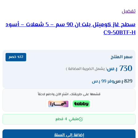
تفضيل
سطح غاز كوميتل بلت ان 90 سم – 5 شعلات – أسود
C9-50BTF-H
سعر المنتج
٪12 خصم
730
ر.س
( يشمل الضريبة المضافة )
829
ر.س
وفر 99 ر.س
قسّمها على طريقتك، اشترِ الآن وادفع لاحقاً
4
متبقي
قطع
إضافة إلى السلة