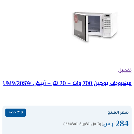
تفضيل
ميكرويف يوجين 700 وات – 20 لتر – أبيض UMW20SW
سعر المنتج
٪10 خصم
284
ر.س
( يشمل الضريبة المضافة )