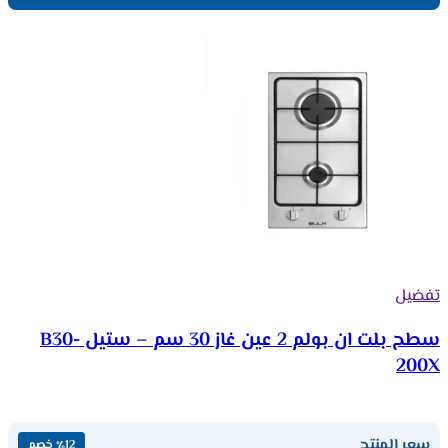
تفضيل
سطح بلت ان بولم 2 عين غاز 30 سم – ستيل B30-
200X
سعر المنتج
٪12 خصم