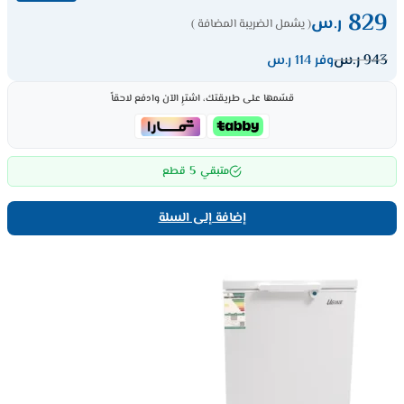
829
ر.س
( يشمل الضريبة المضافة )
943
ر.س
وفر 114 ر.س
قسّمها على طريقتك، اشترِ الآن وادفع لاحقاً
5
متبقي
قطع
إضافة إلى السلة