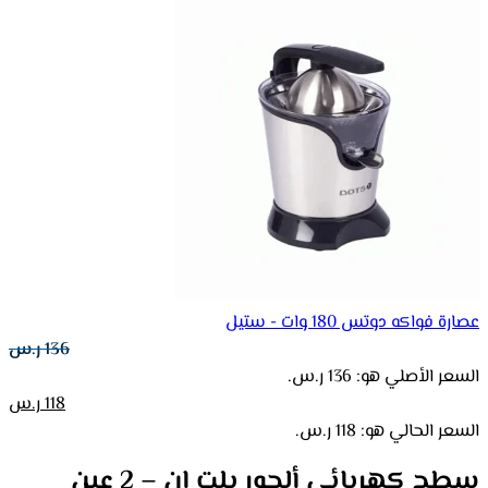
عصارة فواكه دوتس 180 وات - ستيل
136
ر.س
السعر الأصلي هو: 136 ر.س.
118
ر.س
السعر الحالي هو: 118 ر.س.
سطح كهربائي ألجور بلت ان – 2 عين