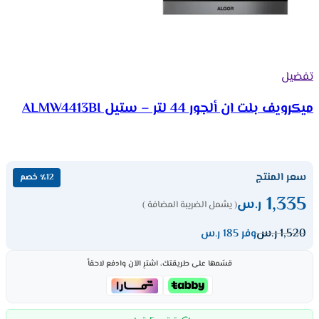
تفضيل
ميكرويف بلت ان ألجور 44 لتر – ستيل ALMW4413BI
سعر المنتج
٪12 خصم
1,335
ر.س
( يشمل الضريبة المضافة )
1,520
ر.س
وفر 185 ر.س
قسّمها على طريقتك، اشترِ الآن وادفع لاحقاً