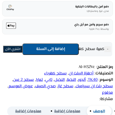
دفع آمن بالبطاقات البنكية
مدى، فيزا، وماستركارد
دفع سريع وآمن مع أبل باي
بواسطة Apple Pay
كمية سطح كهربائي ألجور بلت ان - 2 عين سيراميك Al-H32Vc
إضافة إلى السلة
-
اشتري الأن
رمز المنتج:
Al-H32Vc
التصنيفات:
أجهزة البيلت ان
,
سطح كهرباء
الوسوم:
TK40
,
ألجور
,
النخبة
,
النخيل
,
تابي
,
تمارا
,
سطح 2 عين
,
سطح بلت ان سيراميك
,
سطح غاز
,
صدي الصيف
,
عروض الموسم
,
مدفوع
مشاركة:
الوصف
معلومات إضافية
معلومات إضافية