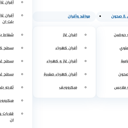
أفران غاز
أفران غا
 & صحون
مواقد وأفران
بلت ان
 حوضين
افران غاز
شفاط بل
علوي
أفران كهرباء
سطح كه
امية
أفران غاز و كهرباء
سطح غاز
صحون
أفران كهرباء صغيرة
سطح غاز
 ملابس
ميكروويف
ثلاجه بل
ميكرووي
قلايات 
ان