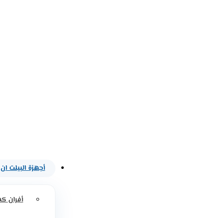
أجهزة البيلت ان
أفران كه