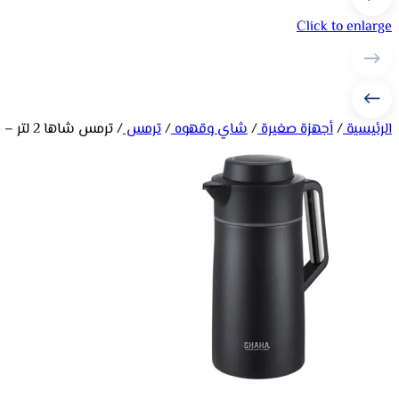
Click to enlarge
الرئيسية
/
أجهزة صغيرة
/
شاي وقهوه
/
ترمس
/
ترمس شاها 2 لتر – ميتاليك فضي 311115009