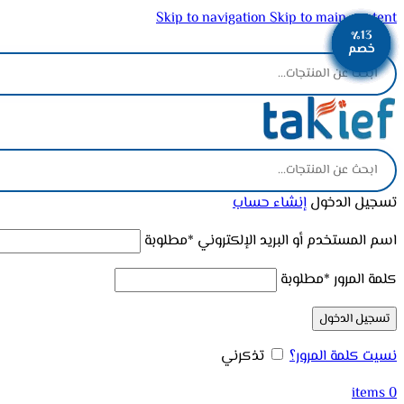
Skip to navigation
Skip to main content
٪13
٪13
٪13
٪13
٪13
٪13
٪13
٪13
ADD ANYTHING HERE OR JUST REMOVE IT…
خصم
خصم
خصم
خصم
خصم
خصم
خصم
خصم
تسجيل الدخول
إنشاء حساب
اسم المستخدم أو البريد الإلكتروني
*
مطلوبة
كلمة المرور
*
مطلوبة
تسجيل الدخول
نسيت كلمة المرور؟
تذكرني
items
0