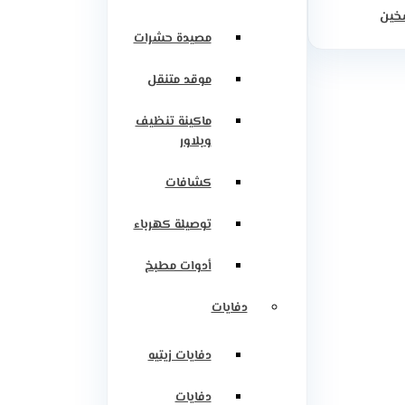
سخين
مصيدة حشرات
موقد متنقل
ماكينة تنظيف
وبلاور
كشافات
توصيلة كهرباء
أدوات مطبخ
دفايات
دفايات زيتيه
دفايات