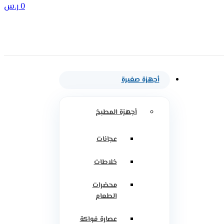
0
ر.س
أجهزة صغيرة
أجهزة المطبخ
عجانات
خلاطات
محضرات
الطعام
عصارة فواكة