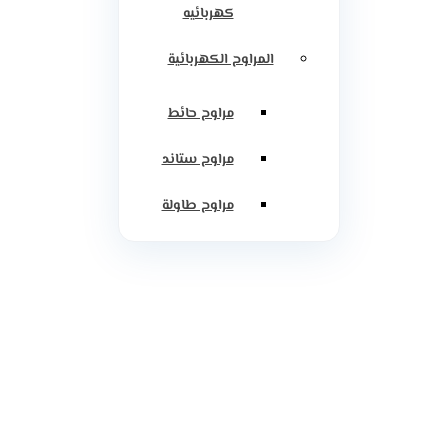
كهربائيه
المراوح الكهربائية
مراوح حائط
مراوح ستاند
مراوح طاولة