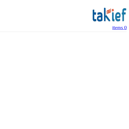
items
0