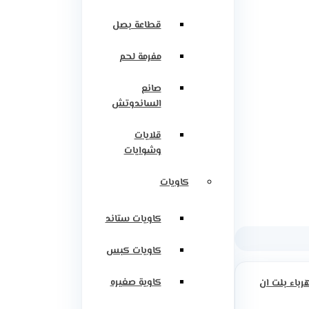
قطاعة بصل
مفرمة لحم
صانع
الساندوتش
قلايات
وشوايات
كاويات
كاويات ستاند
كاويات كبس
كاوية صغيره
رباء بلت ان