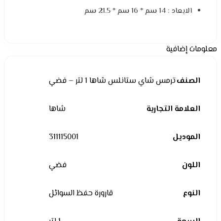
الابعاد : 14 سم * 16 سم * 21.5 سم
معلومات إضافية
الصنف
ترمس شاي ستانلس شاها 1 لتر – فضي
العلامة التجارية
شاها
الموديل
311115001
اللون
فضي
النوع
قارورة حفظ السوائل