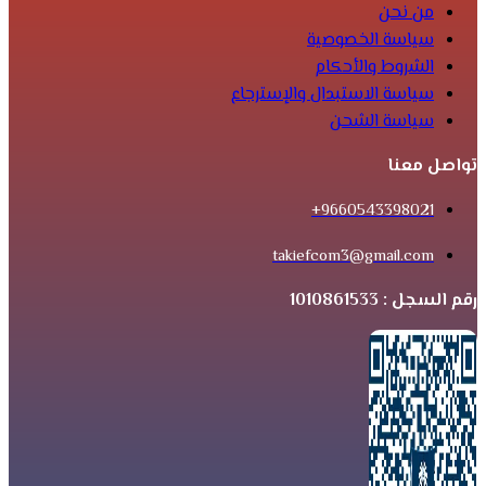
من نحن
سياسة الخصوصية
الشروط والأحكام
سياسة الاستبدال والإسترجاع
سياسة الشحن
تواصل معنا
9660543398021+
takiefcom3@gmail.com
رقم السجل : 1010861533