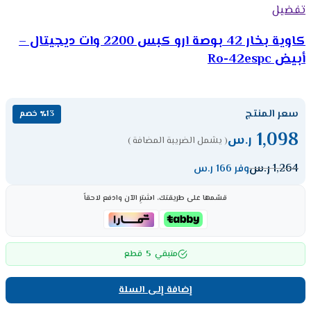
تفضيل
كاوية بخار 42 بوصة ارو كبس 2200 وات ديجيتال –
أبيض Ro-42espc
سعر المنتج
٪13 خصم
1,098
ر.س
( يشمل الضريبة المضافة )
1,264
ر.س
وفر 166 ر.س
قسّمها على طريقتك، اشترِ الآن وادفع لاحقاً
5
متبقي
قطع
إضافة إلى السلة