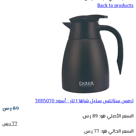
Back to products
ترمس ستانلس ستيل شاها 1 لتر - أسود 311115070
89
ر.س
السعر الأصلي هو: 89 ر.س.
77
ر.س
السعر الحالي هو: 77 ر.س.