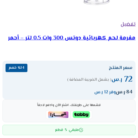
تفضيل
مفرمة لحم كهربائية دوتس 300 وات 0.5 لتر – أحمر
سعر المنتج
٪14 خصم
72
ر.س
( يشمل الضريبة المضافة )
84
ر.س
وفر 12 ر.س
قسّمها على طريقتك، اشترِ الآن وادفع لاحقاً
5
متبقي
قطع