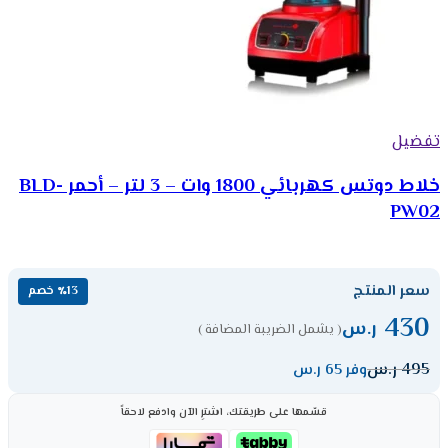
تفضيل
خلاط دوتس كهربائي 1800 وات – 3 لتر – أحمر BLD-
PW02
سعر المنتج
٪13 خصم
430
ر.س
( يشمل الضريبة المضافة )
495
ر.س
وفر 65 ر.س
قسّمها على طريقتك، اشترِ الآن وادفع لاحقاً