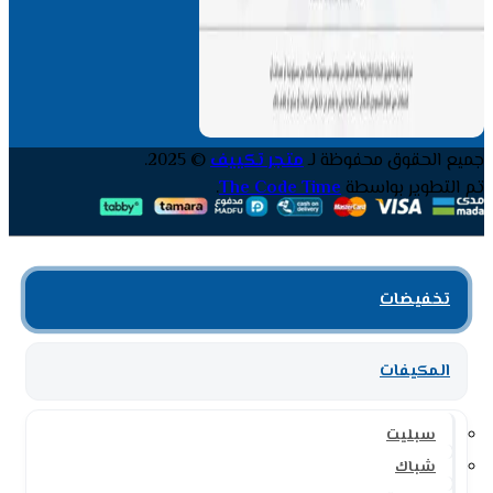
جميع الحقوق محفوظة لـ
متجر تكييف
© 2025.
تم التطوير بواسطة
The Code Time
.
تخفيضات
المكيفات
سبليت
شباك