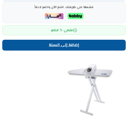
قسّمها على طريقتك، اشترِ الآن وادفع لاحقاً
5
متبقي
قطع
إضافة إلى السلة