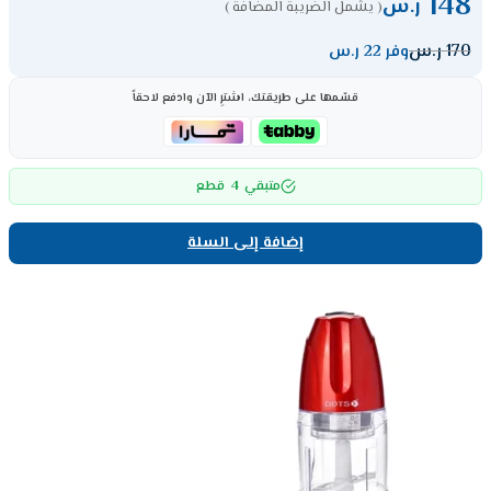
148
ر.س
( يشمل الضريبة المضافة )
170
ر.س
وفر 22 ر.س
قسّمها على طريقتك، اشترِ الآن وادفع لاحقاً
4
متبقي
قطع
إضافة إلى السلة