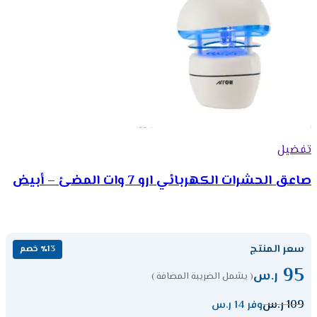
تفضيل
صاعق الحشرات الكهربائي ارو 7 وات المضئ – أبيض
سعر المنتج
٪13 خصم
95
ر.س
( يشمل الضريبة المضافة )
109
ر.س
وفر 14 ر.س