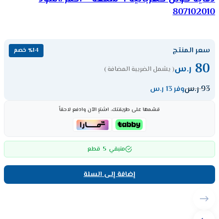
807102010
سعر المنتج
٪14 خصم
80
ر.س
( يشمل الضريبة المضافة )
93
ر.س
وفر 13 ر.س
قسّمها على طريقتك، اشترِ الآن وادفع لاحقاً
5
متبقي
قطع
إضافة إلى السلة