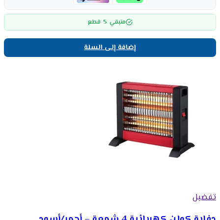
5
متبقي
قطع
إضافة إلى السلة
تفضيل
دفاية كولن كهربائية 4 شمعة – أحمر/أسود