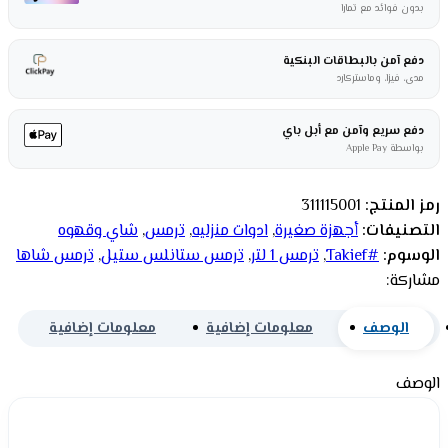
بدون فوائد مع تمارا
دفع آمن بالبطاقات البنكية
مدى، فيزا، وماستركارد
دفع سريع وآمن مع أبل باي
بواسطة Apple Pay
رمز المنتج:
311115001
التصنيفات:
أجهزة صغيرة
,
ادوات منزليه
,
ترمس
,
شاي وقهوه
الوسوم:
#Takief
,
ترمس 1 لتر
,
ترمس ستانلس ستيل
,
ترمس شاها
مشاركة:
الوصف
معلومات إضافية
معلومات إضافية
الوصف