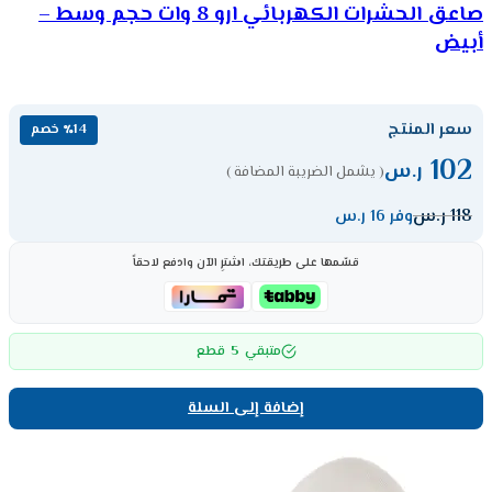
صاعق الحشرات الكهربائي ارو 8 وات حجم وسط –
أبيض
سعر المنتج
٪14 خصم
102
ر.س
( يشمل الضريبة المضافة )
118
ر.س
وفر 16 ر.س
قسّمها على طريقتك، اشترِ الآن وادفع لاحقاً
5
متبقي
قطع
إضافة إلى السلة