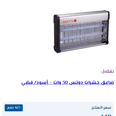
تفضيل
صاعق حشرات دوتس 30 وات – أسود/ فضي
سعر المنتج
٪13 خصم