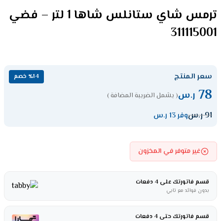
ترمس شاي ستانلس شاها 1 لتر – فضي
311115001
سعر المنتج
٪14 خصم
78
ر.س
( يشمل الضريبة المضافة )
91
ر.س
وفر 13 ر.س
غير متوفر في المخزون
قسم فاتورتك على 4 دفعات
بدون فوائد مع تابي
قسم فاتورتك حتى 4 دفعات