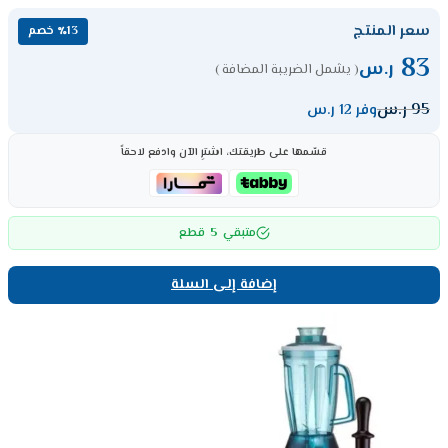
سعر المنتج
٪13 خصم
83
ر.س
( يشمل الضريبة المضافة )
95
ر.س
وفر 12 ر.س
قسّمها على طريقتك، اشترِ الآن وادفع لاحقاً
5
متبقي
قطع
إضافة إلى السلة