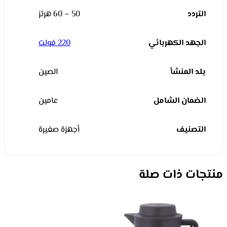
التردد
50 – 60 هرتز
الجهد الكهربائي
220 فولت
بلد المنشأ
الصين
الضمان الشامل
عامين
التصنيف
أجهزة صغيرة
منتجات ذات صلة