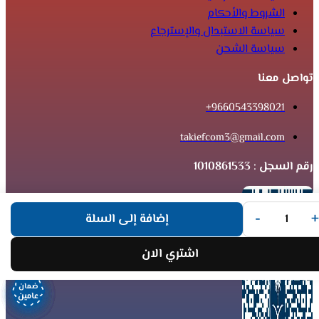
الشروط والأحكام
سياسة الاستبدال والإسترجاع
سياسة الشحن
تواصل معنا
9660543398021+
takiefcom3@gmail.com
رقم السجل : 1010861533
-
+
إضافة إلى السلة
اشتري الان
ضمان
ضمان
ضمان
ضمان
ضمان
ضمان
ضمان
ضمان
عامين
عامين
عامين
عامين
عامين
عامين
عامين
عامين