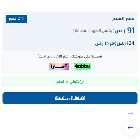
سعر المنتج
٪13 خصم
91
ر.س
( يشمل الضريبة المضافة )
104
ر.س
وفر 13 ر.س
قسّمها على طريقتك، اشترِ الآن وادفع لاحقاً
5
متبقي
قطع
إضافة إلى السلة