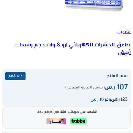
تفضيل
صاعق الحشرات الكهربائي ارو 8 وات حجم وسط –
أبيض
سعر المنتج
٪13 خصم
107
ر.س
( يشمل الضريبة المضافة )
123
ر.س
وفر 16 ر.س
قسّمها على طريقتك، اشترِ الآن وادفع لاحقاً