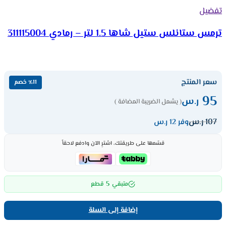
تفضيل
ترمس ستانلس ستيل شاها 1.5 لتر – رمادي 311115004
سعر المنتج
٪11 خصم
95
ر.س
( يشمل الضريبة المضافة )
107
ر.س
وفر 12 ر.س
قسّمها على طريقتك، اشترِ الآن وادفع لاحقاً
5
متبقي
قطع
إضافة إلى السلة