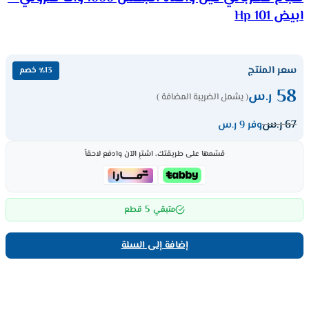
ابيض Hp 101
سعر المنتج
٪13 خصم
58
ر.س
( يشمل الضريبة المضافة )
67
ر.س
وفر 9 ر.س
قسّمها على طريقتك، اشترِ الآن وادفع لاحقاً
5
متبقي
قطع
إضافة إلى السلة