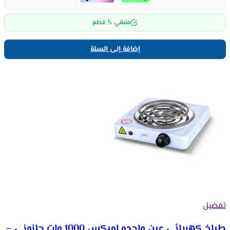
5
متبقي
قطع
إضافة إلى السلة
تفضيل
طباخ كهربائي عين واحده امبكس 1000 وات حلزوني –