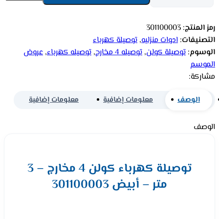
رمز المنتج:
301100003
التصنيفات:
ادوات منزليه
,
توصيلة كهرباء
الوسوم:
توصيلة كولن
,
توصيله 4 مخارج
,
توصيله كهرباء
,
عروض
الموسم
مشاركة:
الوصف
معلومات إضافية
معلومات إضافية
الوصف
توصيلة كهرباء كولن 4 مخارج – 3
متر – أبيض 301100003