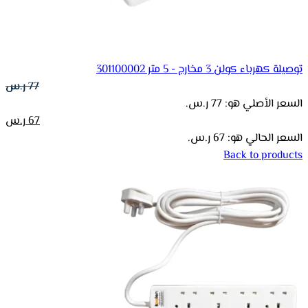
توصيلة كهرباء كولن 3 مخارج - 5 متر 301100002
77
ر.س
السعر الأصلي هو: 77 ر.س.
67
ر.س
السعر الحالي هو: 67 ر.س.
Back to products