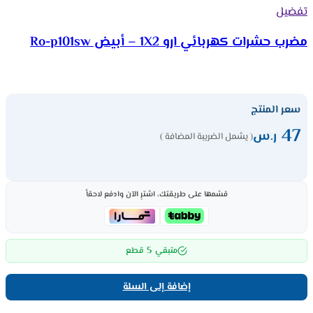
تفضيل
مضرب حشرات كھربائي ارو 1X2 – أبيض Ro-p101sw
سعر المنتج
47
ر.س
( يشمل الضريبة المضافة )
قسّمها على طريقتك، اشترِ الآن وادفع لاحقاً
5
متبقي
قطع
إضافة إلى السلة