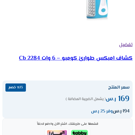
تفضيل
كشاف امبكس طوارئ كومبو – 6 وات Cb 2284
سعر المنتج
٪13 خصم
169
ر.س
( يشمل الضريبة المضافة )
194
ر.س
وفر 25 ر.س
قسّمها على طريقتك، اشترِ الآن وادفع لاحقاً