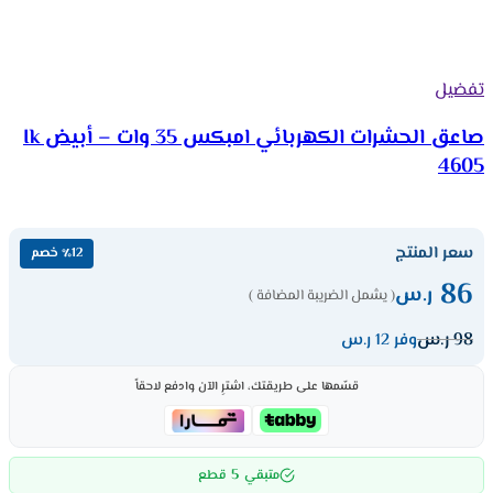
تفضيل
صاعق الحشرات الكهربائي امبكس 35 وات – أبيض Ik
4605
سعر المنتج
٪12 خصم
86
ر.س
( يشمل الضريبة المضافة )
98
ر.س
وفر 12 ر.س
قسّمها على طريقتك، اشترِ الآن وادفع لاحقاً
5
متبقي
قطع