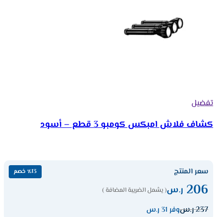
تفضيل
كشاف فلاش امبكس كومبو 3 قطع – أسود
سعر المنتج
٪13 خصم
206
ر.س
( يشمل الضريبة المضافة )
237
ر.س
وفر 31 ر.س