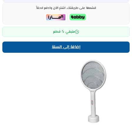
قسّمها على طريقتك، اشترِ الآن وادفع لاحقاً
5
متبقي
قطع
إضافة إلى السلة