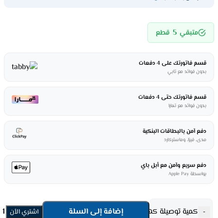
5
متبقي
قطع
قسم فاتورتك على 4 دفعات
بدون فوائد مع تابي
قسم فاتورتك حتى 4 دفعات
بدون فوائد مع تمارا
دفع آمن بالبطاقات البنكية
مدى، فيزا، وماستركارد
دفع سريع وآمن مع أبل باي
بواسطة Apple Pay
كمية توصيلة كهرباء كولن 4 مخارج - 3 متر - أبيض 301100003
إضافة إلى السلة
-
اشتري الأن