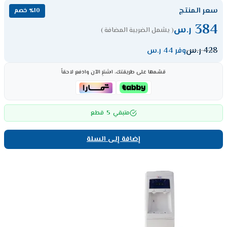
سعر المنتج
٪10 خصم
384
ر.س
( يشمل الضريبة المضافة )
428
ر.س
وفر 44 ر.س
قسّمها على طريقتك، اشترِ الآن وادفع لاحقاً
5
متبقي
قطع
إضافة إلى السلة