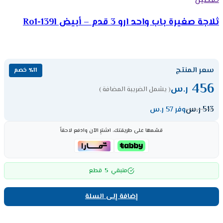
تفضيل
ثلاجة صغيرة باب واحد ارو 3 قدم – أبيض Ro1-139l
سعر المنتج
٪11 خصم
456
ر.س
( يشمل الضريبة المضافة )
513
ر.س
وفر 57 ر.س
قسّمها على طريقتك، اشترِ الآن وادفع لاحقاً
5
متبقي
قطع
إضافة إلى السلة