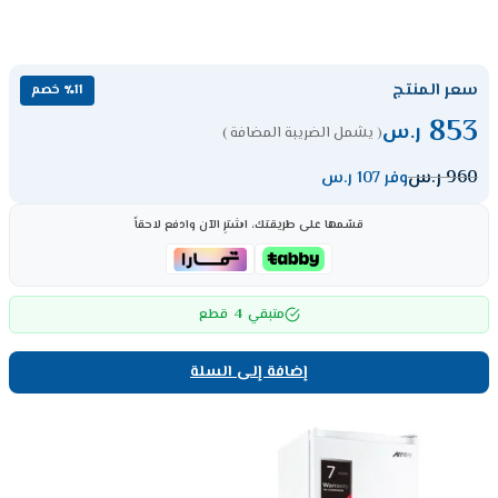
سعر المنتج
٪11 خصم
853
ر.س
( يشمل الضريبة المضافة )
960
ر.س
وفر 107 ر.س
قسّمها على طريقتك، اشترِ الآن وادفع لاحقاً
4
متبقي
قطع
إضافة إلى السلة