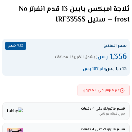
ثلاجة امبكس بابين 13 قدم انفرتر No
frost – ستيل IRF335SS
سعر المنتج
٪12 خصم
1,356
ر.س
( يشمل الضريبة المضافة )
1,543
ر.س
وفر 187 ر.س
غير متوفر في المخزون
قسم فاتورتك على 4 دفعات
بدون فوائد مع تابي
قسم فاتورتك حتى 4 دفعات