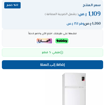
سعر المنتج
٪12 خصم
1,109
ر.س
( يشمل الضريبة المضافة )
1,260
ر.س
وفر 151 ر.س
قسّمها على طريقتك، اشترِ الآن وادفع لاحقاً
5
متبقي
قطع
إضافة إلى السلة