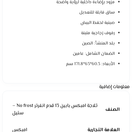
مزود بإضاءة داخلية لرؤية واضحة
ساق قابلة للتعديل
صينية لحفظ البيض
رفوف زجاجية متينة
بلد المنشأ: الصين
الضمان الشامل: عامين
الأبعاد: 60.3*63*171.8 سم
معلومات إضافية
ثلاجة امبكس بابين 13 قدم انفرتر No frost –
الصنف
ستيل
العلامة التجارية
امبكس