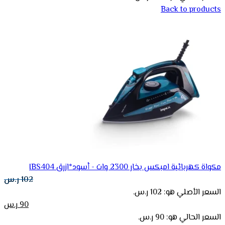
Back to products
مكواة كهربائية امبكس بخار 2300 وات - أسود*ازرق IBS404
102
ر.س
السعر الأصلي هو: 102 ر.س.
90
ر.س
السعر الحالي هو: 90 ر.س.