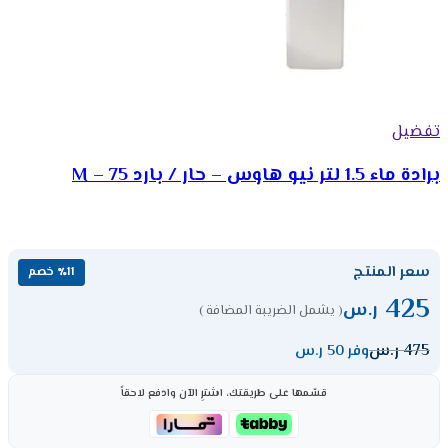
تفضيل
برادة ماء 1.5 لتر نيو هاوس – حار / بارد M – 75
سعر المنتج
٪11 خصم
425
ر.س
( يشمل الضريبة المضافة )
475
ر.س
وفر 50 ر.س
قسّمها على طريقتك، اشترِ الآن وادفع لاحقاً