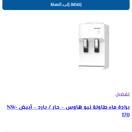
إضافة إلى السلة
تفضيل
برادة ماء طاولة نيو هاوس – حار / بارد – أبيض NW-
170