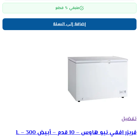
5
متبقي
قطع
إضافة إلى السلة
تفضيل
فريزر افقي نيو هاوس – 10 قدم – أبيض 300 – L