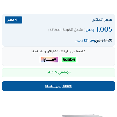
سعر المنتج
٪11 خصم
1,005
ر.س
( يشمل الضريبة المضافة )
1,126
ر.س
وفر 121 ر.س
قسّمها على طريقتك، اشترِ الآن وادفع لاحقاً
5
متبقي
قطع
إضافة إلى السلة