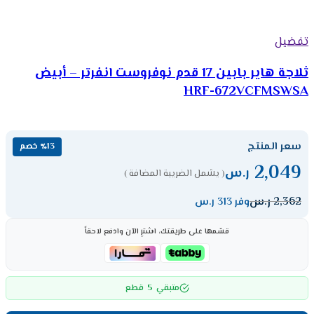
تفضيل
ثلاجة هاير بابين 17 قدم نوفروست انفرتر – أبيض
HRF-672VCFMSWSA
سعر المنتج
٪13 خصم
2,049
ر.س
( يشمل الضريبة المضافة )
2,362
ر.س
وفر 313 ر.س
قسّمها على طريقتك، اشترِ الآن وادفع لاحقاً
5
متبقي
قطع