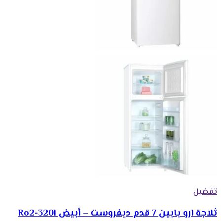
تفضيل
ثلاجة ارو بابين 7 قدم ديفروست – أبيض Ro2-320l