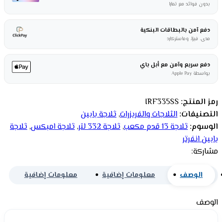
بدون فوائد مع تمارا
دفع آمن بالبطاقات البنكية
مدى، فيزا، وماستركارد
دفع سريع وآمن مع أبل باي
بواسطة Apple Pay
رمز المنتج:
IRF335SS
التصنيفات:
الثلاجات والفريزرات
,
ثلاجة بابين
الوسوم:
ثلاجة 13 قدم مكعب
,
ثلاجة 332 لتر
,
ثلاجة امبكس
,
ثلاجة
بابين انفرتر
مشاركة:
الوصف
معلومات إضافية
معلومات إضافية
الوصف