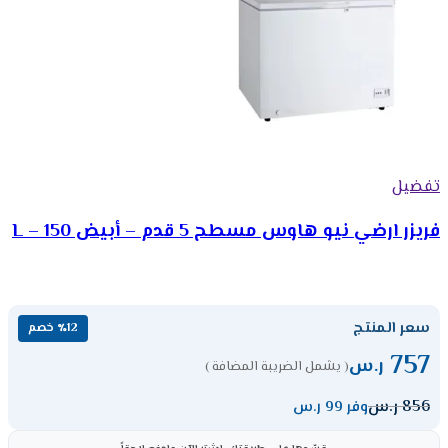
تفضيل
فريزر ارضي نيو هاوس مسطح 5 قدم – أبيض 150 – L
سعر المنتج
٪12 خصم
757
ر.س
( يشمل الضريبة المضافة )
856
ر.س
وفر 99 ر.س