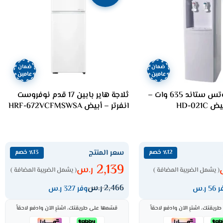
ضمان
ضمان
عامين
عامين
برادة مياه دوتس ستاند 635 وات –
ثلاجة هاير بابين 17 قدم نوفروست
HD-021
انفرتر – أبيض HRF-672VCFMSWSA
سعر المنتج
٪12 خصم
٪13 خصم
2,139
ر.س
( يشمل الضريبة المضافة )
( يشمل الضريبة المضافة )
2,466
ر.س
5 ر.س
وفر 327 ر.س
ريقتك، اشترِ الآن وادفع لاحقاً
قسّمها على طريقتك، اشترِ الآن وادفع لاحقاً