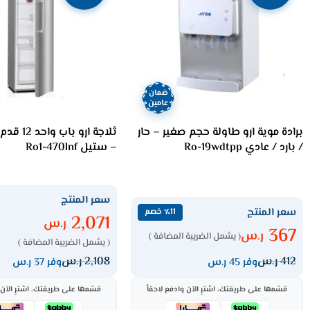
ضمان
عامين
برادة موية ارو طاولة حجم صغير – حار
ثلاجة ارو ب
/ بارد / عادي Ro-19wdtpp
– ستيل Ro1-470lnf
سعر المنتج
سعر المنتج
٪11 خصم
2,071
ر.س
367
ر.س
( يشمل الضريبة المضافة )
( يشمل الضريبة المضافة )
412
ر.س
2,108
ر.س
وفر 45 ر.س
وفر 37 ر.س
قسّمها على طريقتك، اشترِ الآن وادفع لاحقاً
قسّمها على طريقتك، اشترِ الآن و