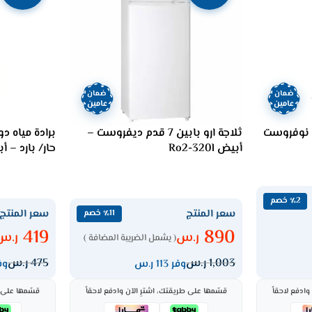
ضمان
ضمان
عامين
عامين
اب واحد 12 قدم نوفروست
ثلاجة ارو بابين 7 قدم ديفروست –
أبيض Ro2-320l
حار/ بارد – أبيض C
٪2 خصم
سعر المنتج
سعر المنتج
٪11 خصم
419
890
ر.س
ر.س
( يشمل الضريبة المضافة )
1,003
ر.س
475
ر.س
وفر 113 ر.س
وفر 6
ادفع لاحقاً
قسّمها على طريقتك، اشترِ الآن وادفع لاحقاً
قسّمها على ط