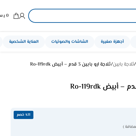
0
ر.
أجهزة صغيرة
الشاشات والصوتيات
العناية الشخصية
/
ثلاجة بابين
/
ثلاجة ارو بابين 3 قدم – أبيض Ro-119rdk
٪11 خصم
مضافة )