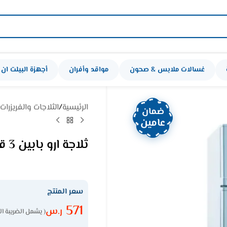
غسالات ملابس & صحون
مواقد وأفران
أجهزة البيلت ان
الرئيسية
/
الثلاجات والفريزرات
ضمان
عامين
ثلاجة ارو بابين 3 قدم – أبيض Ro-119rdk
سعر المنتج
571
ر.س
( يشمل الضريبة ال