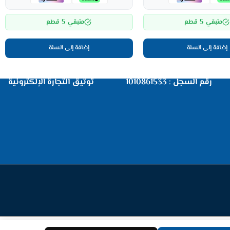
5
5
متبقي
قطع
متبقي
قطع
إضافة إلى السلة
إضافة إلى السلة
رقم السجل : 1010861533
توثيق التجارة الإلكترونية