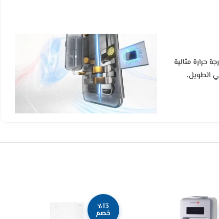
ة حرارة مثالية
ي الطويل،
٪13
خصم