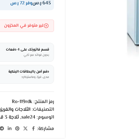
643
ر.س
وفر 72 ر.س
غير متوفر في المخزون
قسم فاتورتك على 4 دفعات
بدون فوائد مع تابي
دفع آمن بالبطاقات البنكية
مدى، فيزا، وماستركارد
رمز المنتج:
Ro-119rdk
التصنيفات:
الثلاجات والفريزر
الوسوم:
sale24
,
ثلاجة 3 قدم
مشاركة: