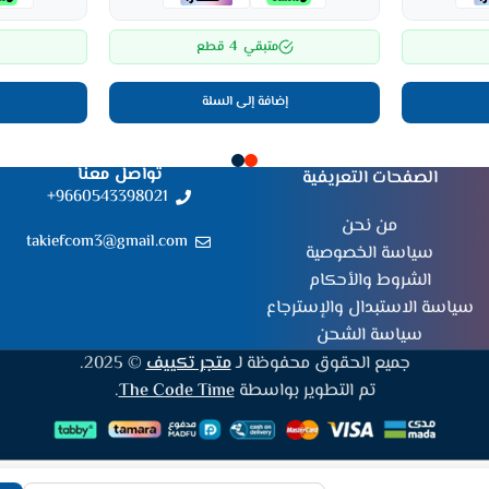
4
متبقي
قطع
إضافة إلى السلة
تواصل معنا
الصفحات التعريفية
9660543398021+
من نحن
takiefcom3@gmail.com
سياسة الخصوصية
الشروط والأحكام
سياسة الاستبدال والإسترجاع
سياسة الشحن
جميع الحقوق محفوظة لـ
متجر تكييف
© 2025.
تم التطوير بواسطة
The Code Time
.