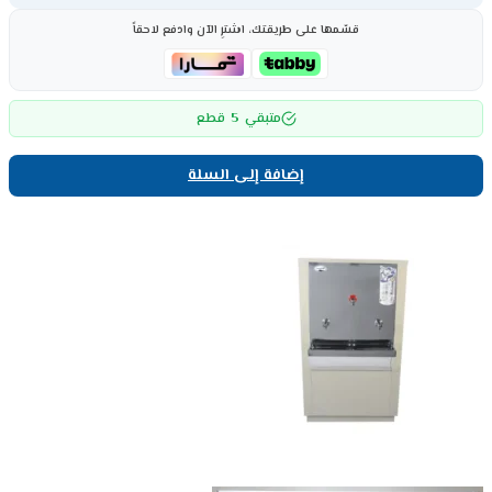
قسّمها على طريقتك، اشترِ الآن وادفع لاحقاً
5
متبقي
قطع
إضافة إلى السلة