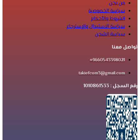
من نحن
سياسة الخصوصية
الشروط والأحكام
سياسة الاستبدال والإسترجاع
سياسة الشحن
تواصل معنا
9660543398021+
takiefcom3@gmail.com
رقم السجل : 1010861533