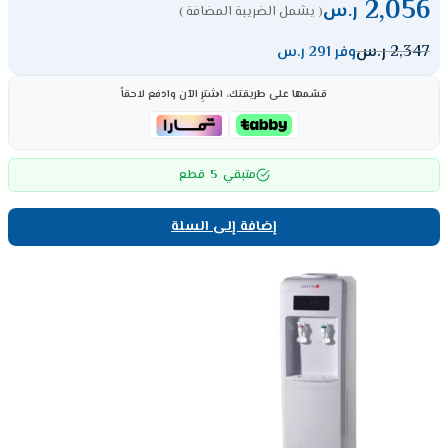
2,056
ر.س
( يشمل الضريبة المضافة )
2,347
ر.س
وفر 291 ر.س
قسّمها على طريقتك، اشترِ الآن وادفع لاحقاً
5
متبقي
قطع
إضافة إلى السلة