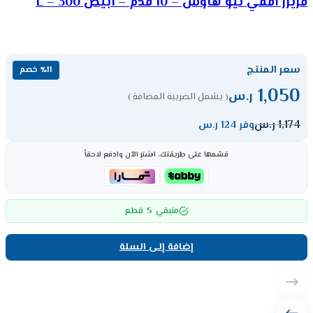
فريزر افقي نيو هاوس – 10 قدم – أبيض 300 – L
سعر المنتج
٪11 خصم
1,050
ر.س
( يشمل الضريبة المضافة )
1,174
ر.س
وفر 124 ر.س
قسّمها على طريقتك، اشترِ الآن وادفع لاحقاً
5
متبقي
قطع
إضافة إلى السلة