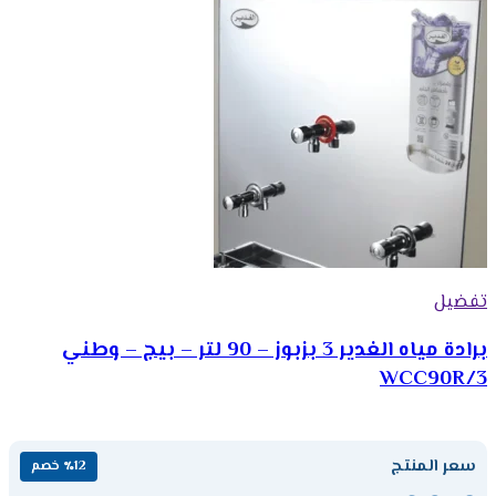
تفضيل
برادة مياه الغدير 3 بزبوز – 90 لتر – بيج – وطني
WCC90R/3
سعر المنتج
٪12 خصم