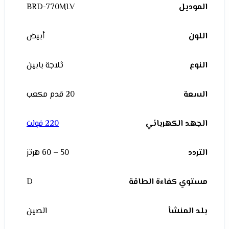
الموديل
BRD-770MLV
اللون
أبيض
النوع
ثلاجة بابين
السعة
20 قدم مكعب
الجهد الكهربائي
220 فولت
التردد
50 – 60 هرتز
مستوي كفاءة الطاقة
D
بلد المنشأ
الصين