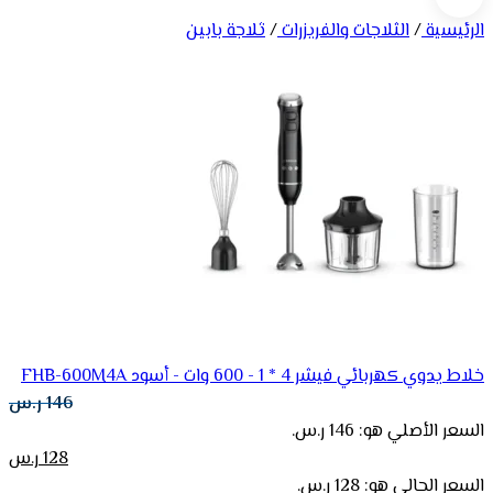
الرئيسية
/
الثلاجات والفريزرات
/
ثلاجة بابين
خلاط يدوي كهربائي فيشر 4 * 1 - 600 وات - أسود FHB-600M4A
146
ر.س
السعر الأصلي هو: 146 ر.س.
128
ر.س
السعر الحالي هو: 128 ر.س.