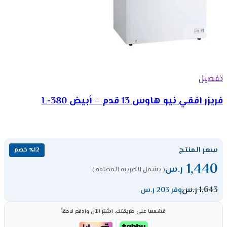
تفضيل
فريزر افقي نيو هاوس 13 قدم – أبيض 380-L
سعر المنتج
٪12 خصم
1,440
ر.س
( يشمل الضريبة المضافة )
1,643
ر.س
وفر 203 ر.س
قسّمها على طريقتك، اشترِ الآن وادفع لاحقاً