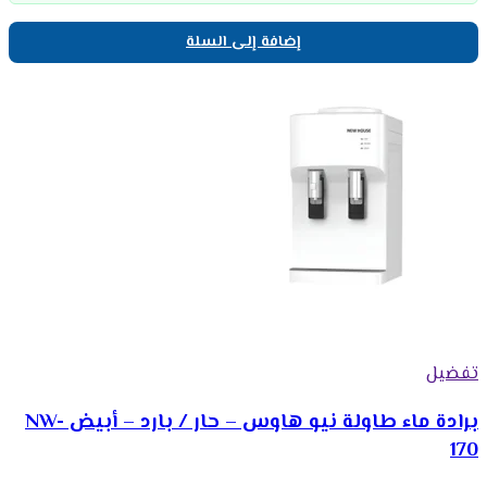
إضافة إلى السلة
تفضيل
برادة ماء طاولة نيو هاوس – حار / بارد – أبيض NW-
170