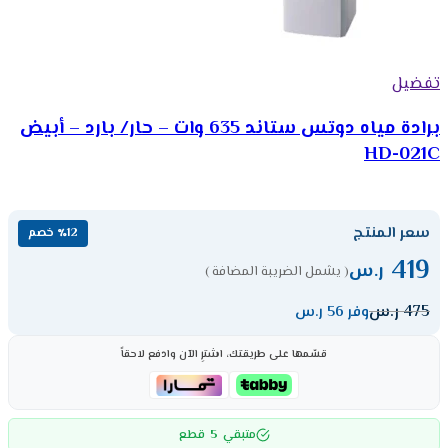
تفضيل
برادة مياه دوتس ستاند 635 وات – حار/ بارد – أبيض
HD-021C
سعر المنتج
٪12 خصم
419
ر.س
( يشمل الضريبة المضافة )
475
ر.س
وفر 56 ر.س
قسّمها على طريقتك، اشترِ الآن وادفع لاحقاً
5
متبقي
قطع