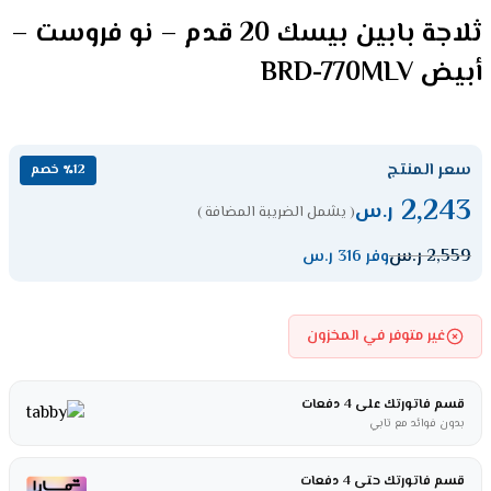
ثلاجة بابين بيسك 20 قدم – نو فروست –
أبيض BRD-770MLV
سعر المنتج
٪12 خصم
2,243
ر.س
( يشمل الضريبة المضافة )
2,559
ر.س
وفر 316 ر.س
غير متوفر في المخزون
قسم فاتورتك على 4 دفعات
بدون فوائد مع تابي
قسم فاتورتك حتى 4 دفعات