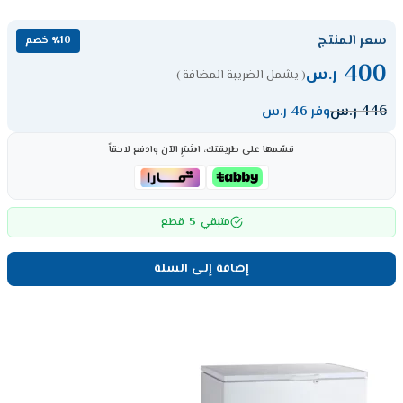
سعر المنتج
٪10 خصم
400
ر.س
( يشمل الضريبة المضافة )
446
ر.س
وفر 46 ر.س
قسّمها على طريقتك، اشترِ الآن وادفع لاحقاً
5
متبقي
قطع
إضافة إلى السلة