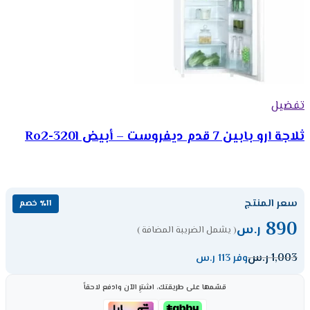
تفضيل
ثلاجة ارو بابين 7 قدم ديفروست – أبيض Ro2-320l
سعر المنتج
٪11 خصم
890
ر.س
( يشمل الضريبة المضافة )
1,003
ر.س
وفر 113 ر.س
قسّمها على طريقتك، اشترِ الآن وادفع لاحقاً