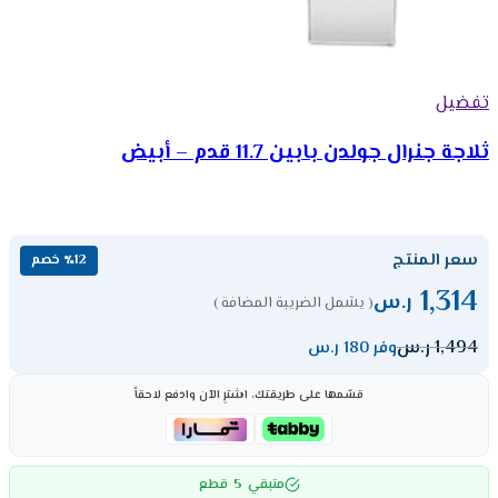
تفضيل
ثلاجة جنرال جولدن بابين 11.7 قدم – أبيض
سعر المنتج
٪12 خصم
1,314
ر.س
( يشمل الضريبة المضافة )
1,494
ر.س
وفر 180 ر.س
قسّمها على طريقتك، اشترِ الآن وادفع لاحقاً
5
متبقي
قطع