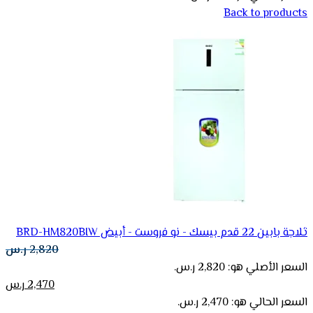
Back to products
ثلاجة بابين 22 قدم بيسك - نو فروست - أبيض BRD-HM820BIW
2,820
ر.س
السعر الأصلي هو: 2,820 ر.س.
2,470
ر.س
السعر الحالي هو: 2,470 ر.س.