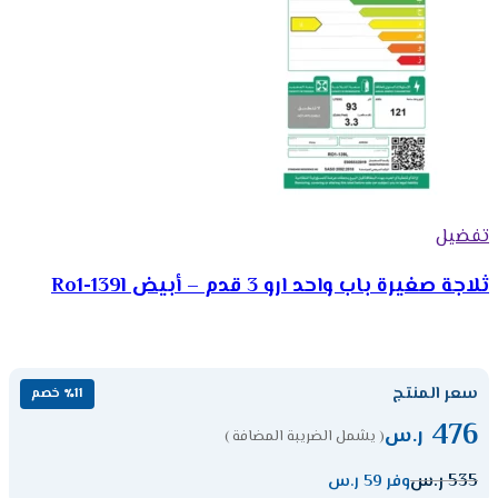
تفضيل
ثلاجة صغيرة باب واحد ارو 3 قدم – أبيض Ro1-139l
سعر المنتج
٪11 خصم
476
ر.س
( يشمل الضريبة المضافة )
535
ر.س
وفر 59 ر.س