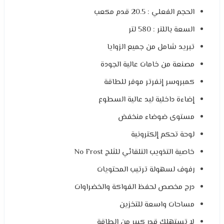
الحجم الفعلي : 20.5 قدم مكعب
السعة باللتر : 580 لتر
تبريد شامل من جميع الزوايا
مصنعة من خامات عالية الجودة
كمبروسر إنفرتر موفر للطاقة
إضاءة داخلية ليد عالية السطوع
مستوى ضوضاء منخفض
لوحة تحكم إلكترونية
خاصية التذويب التلقائي للثلج No Frost
رفوف لسهولة ترتيب المحتويات
درج مخصص لحفظ الفواكة والخضراوات
مساحات واسعة للتخزين
لا تستهلك قدر كبير من الطاقة