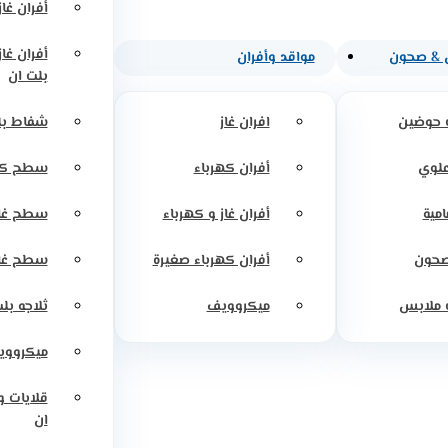
أفران غاز
أفران غا
 & صحون
مواقد وأفران
بلت ان
 حوضين
افران غاز
شفاط بل
علوي
أفران كهرباء
سطح كه
امية
أفران غاز و كهرباء
سطح غاز
صحون
أفران كهرباء صغيرة
سطح غاز
 ملابس
ميكروويف
ثلاجه بل
ميكرووي
قلايات 
ان