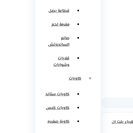
قطاعة بصل
مفرمة لحم
صانع
الساندوتش
قلايات
وشوايات
كاويات
كاويات ستاند
كاويات كبس
كاوية صغيره
رباء بلت ان