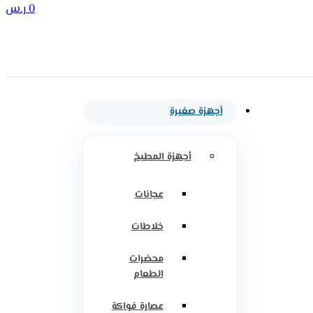
0
ر.س
أجهزة صغيرة
أجهزة المطبخ
عجانات
خلاطات
محضرات
الطعام
عصارة فواكة