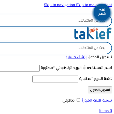
Skip to navigation
Skip to main content
٪12
٪12
٪12
٪12
٪10
٪11
٪11
٪11
٪2
ADD ANYTHING HERE OR JUST REMOVE IT…
خصم
خصم
خصم
خصم
خصم
خصم
خصم
خصم
خصم
تسجيل الدخول
إنشاء حساب
اسم المستخدم أو البريد الإلكتروني
*
مطلوبة
كلمة المرور
*
مطلوبة
تسجيل الدخول
نسيت كلمة المرور؟
تذكرني
items
0