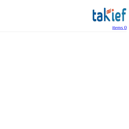
items
0