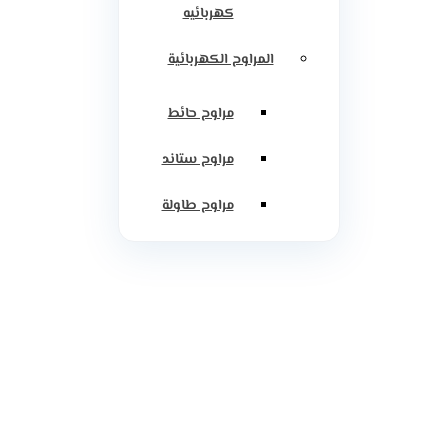
كهربائيه
المراوح الكهربائية
مراوح حائط
مراوح ستاند
مراوح طاولة