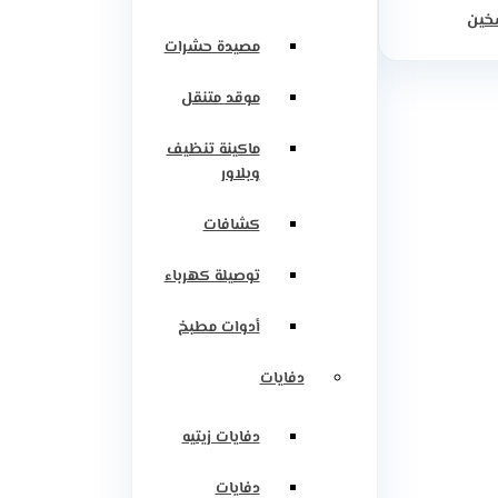
سخين
مصيدة حشرات
موقد متنقل
ماكينة تنظيف
وبلاور
كشافات
توصيلة كهرباء
أدوات مطبخ
دفايات
دفايات زيتيه
دفايات