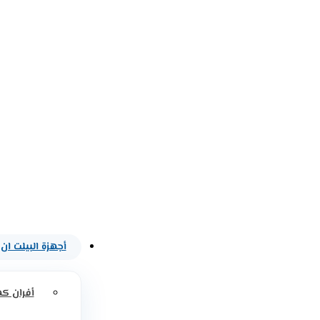
أجهزة البيلت ان
أفران كه