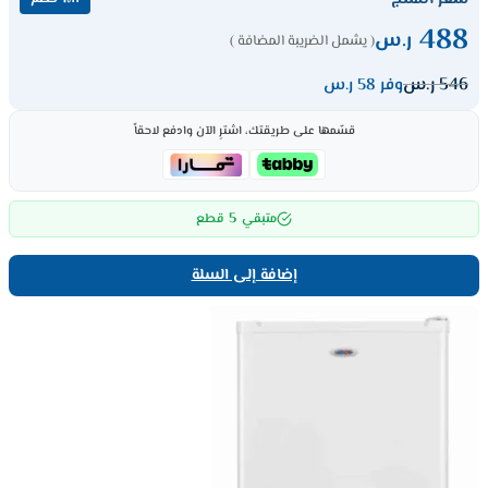
488
ر.س
( يشمل الضريبة المضافة )
546
ر.س
وفر 58 ر.س
قسّمها على طريقتك، اشترِ الآن وادفع لاحقاً
5
متبقي
قطع
إضافة إلى السلة