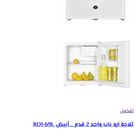
تفضيل
ثلاجة ارو باب واحد 2 قدم _ أبيض RO1-69L