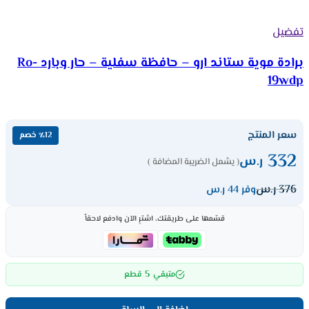
تفضيل
برادة موية ستاند ارو – حافظة سفلية – حار وبارد Ro-
19wdp
سعر المنتج
٪12 خصم
332
ر.س
( يشمل الضريبة المضافة )
376
ر.س
وفر 44 ر.س
قسّمها على طريقتك، اشترِ الآن وادفع لاحقاً
5
متبقي
قطع