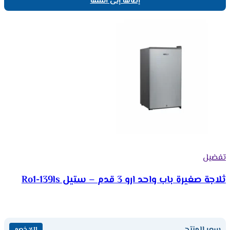
إضافة إلى السلة
تفضيل
ثلاجة صغيرة باب واحد ارو 3 قدم – ستيل Ro1-139ls
سعر المنتج
٪11 خصم