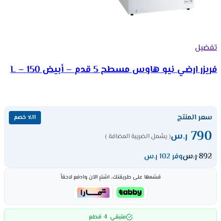
تفضيل
فريزر ارضي نيو هاوس مسطح 5 قدم – أبيض 150 – L
سعر المنتج
٪11 خصم
790
ر.س
( يشمل الضريبة المضافة )
892
ر.س
وفر 102 ر.س
قسّمها على طريقتك، اشترِ الآن وادفع لاحقاً
4
متبقي
قطع