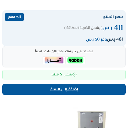
سعر المنتج
٪11 خصم
411
ر.س
( يشمل الضريبة المضافة )
461
ر.س
وفر 50 ر.س
قسّمها على طريقتك، اشترِ الآن وادفع لاحقاً
5
متبقي
قطع
إضافة إلى السلة