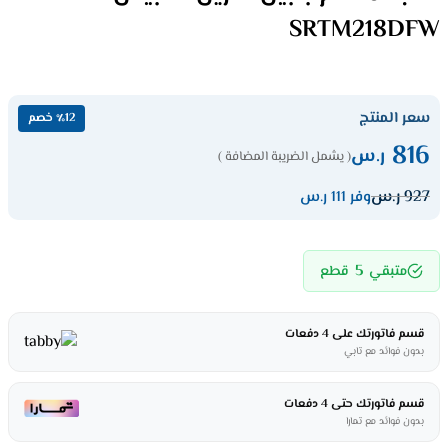
SRTM218DFW
سعر المنتج
٪12 خصم
816
ر.س
( يشمل الضريبة المضافة )
927
ر.س
وفر 111 ر.س
5
متبقي
قطع
قسم فاتورتك على 4 دفعات
بدون فوائد مع تابي
قسم فاتورتك حتى 4 دفعات
بدون فوائد مع تمارا