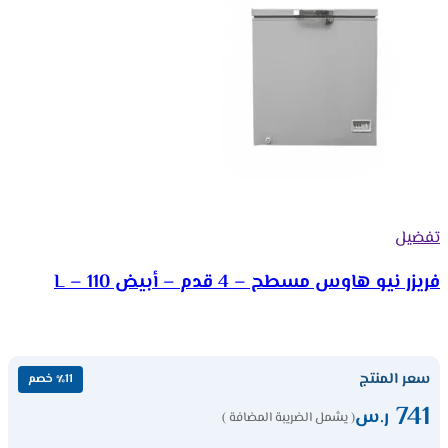
تفضيل
فريزر نيو هاوس مسطح – 4 قدم – أبيض 110 – L
سعر المنتج
٪11 خصم
741
ر.س
( يشمل الضريبة المضافة )