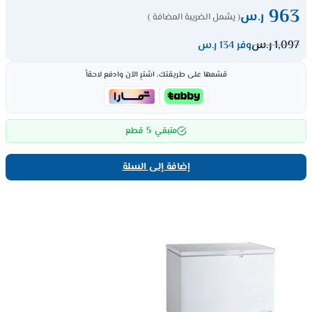
963
ر.س
( يشمل الضريبة المضافة )
1,097
ر.س
وفر 134 ر.س
قسّمها على طريقتك، اشترِ الآن وادفع لاحقاً
5
متبقي
قطع
إضافة إلى السلة