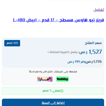
تفضيل
فريزر نيو هاوس مسطح – 17 قدم – ابيض 480-L
سعر المنتج
٪12 خصم
1,527
ر.س
( يشمل الضريبة المضافة )
1,726
ر.س
وفر 199 ر.س
قسّمها على طريقتك، اشترِ الآن وادفع لاحقاً
5
متبقي
قطع
إضافة إلى السلة