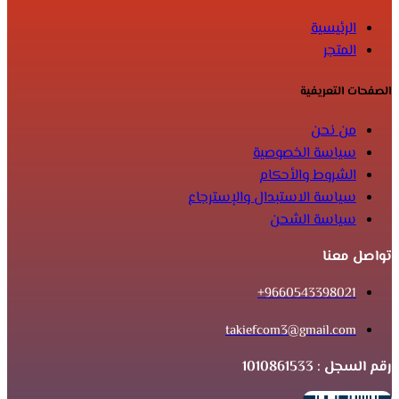
الرئيسية
المتجر
الصفحات التعريفية
من نحن
سياسة الخصوصية
الشروط والأحكام
سياسة الاستبدال والإسترجاع
سياسة الشحن
تواصل معنا
9660543398021+
takiefcom3@gmail.com
رقم السجل : 1010861533