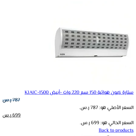
ستارة كيون هوائية 150 سم 220 وات -أبيض KIAIC-1500
787
ر.س
السعر الأصلي هو: 787 ر.س.
699
ر.س
السعر الحالي هو: 699 ر.س.
Back to products