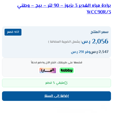
برادة مياه الغدير 3 بزبوز – 90 لتر – بيج – وطني
WCC90R/3
سعر المنتج
٪12 خصم
2,056
ر.س
( يشمل الضريبة المضافة )
2,347
ر.س
وفر 291 ر.س
قسّمها على طريقتك، اشترِ الآن وادفع لاحقاً
5
متبقي
قطع
إضافة إلى السلة