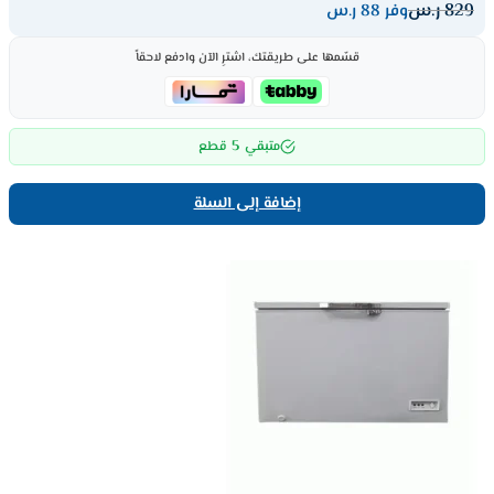
829
ر.س
وفر 88 ر.س
قسّمها على طريقتك، اشترِ الآن وادفع لاحقاً
5
متبقي
قطع
إضافة إلى السلة