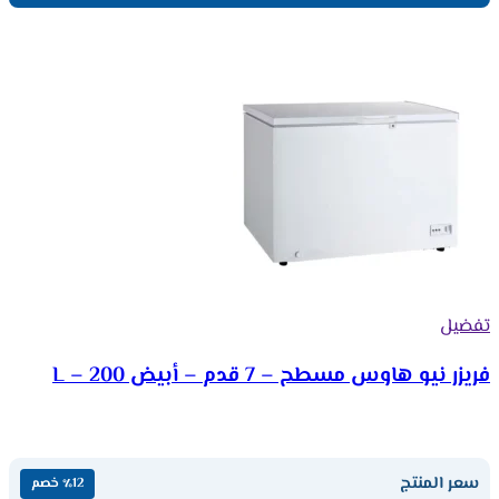
تفضيل
فريزر نيو هاوس مسطح – 7 قدم – أبيض 200 – L
سعر المنتج
٪12 خصم