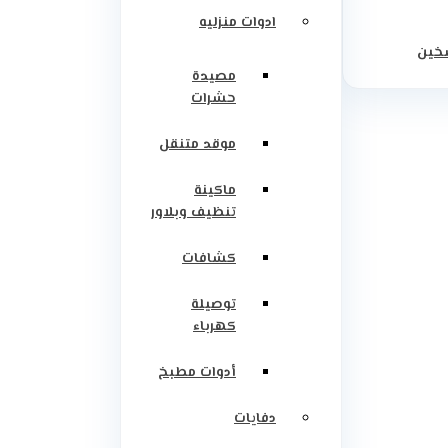
ادوات منزليه
سخين
مصيدة
حشرات
موقد متنقل
ماكينة
تنظيف وبلاور
كشافات
توصيلة
كهرباء
أدوات مطبخ
دفايات