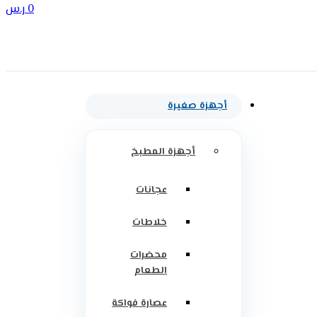
0
ر.س
أجهزة صغيرة
أجهزة المطبخ
عجانات
خلاطات
محضرات
الطعام
عصارة فواكة