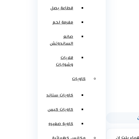
قطاعة بصل
مفرمة لحم
صانع
الساندوتش
قلايات
وشوايات
كاويات
كاويات ستاند
كاويات كبس
كاوية صغيره
رباء بلت ان
مكانس كهربائية