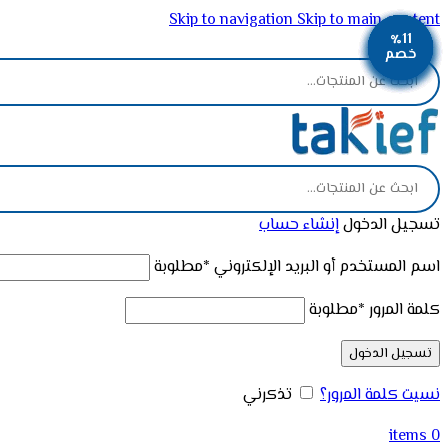
Skip to navigation
Skip to main content
٪12
٪12
٪12
٪11
٪11
٪11
٪11
٪11
٪2
ADD ANYTHING HERE OR JUST REMOVE IT…
خصم
خصم
خصم
خصم
خصم
خصم
خصم
خصم
خصم
تسجيل الدخول
إنشاء حساب
اسم المستخدم أو البريد الإلكتروني
*
مطلوبة
كلمة المرور
*
مطلوبة
تسجيل الدخول
نسيت كلمة المرور؟
تذكرني
items
0