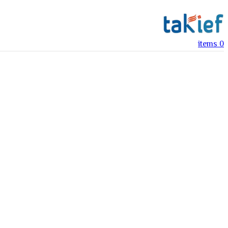
items
0