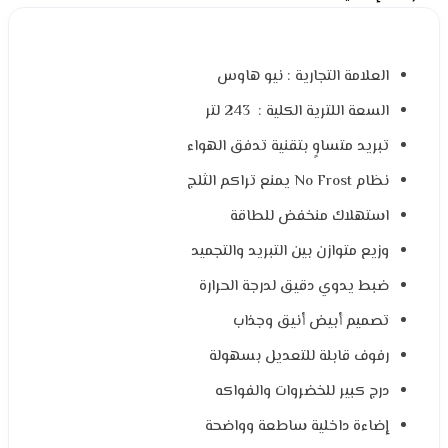
العلامة التجارية : نيو هاوس
السعة اللترية الكلية : 243 لتر
تبريد متساوٍ بتقنية تدفق الهواء
نظام No Frost يمنع تراكم الثلج
استهلاك منخفض للطاقة
وزيع متوازن بين التبريد والتجميد
ضبط يدوي دقيق لدرجة الحرارة
تصميم أبيض أنيق وجذاب
رفوف قابلة للتعديل بسهولة
درج كبير للخضروات والفواكه
إضاءة داخلية ساطعة وواضحة