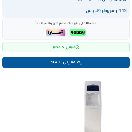
442
ر.س
وفر 49 ر.س
قسّمها على طريقتك، اشترِ الآن وادفع لاحقاً
5
متبقي
قطع
إضافة إلى السلة