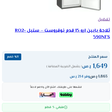
تفضيل
ثلاجة بابين ارو 15 قدم نوفروست – ستيل RO2-
590NFS
سعر المنتج
٪11 خصم
1,649
ر.س
( يشمل الضريبة المضافة )
1,863
ر.س
وفر 214 ر.س
قسّمها على طريقتك، اشترِ الآن وادفع لاحقاً
5
متبقي
قطع