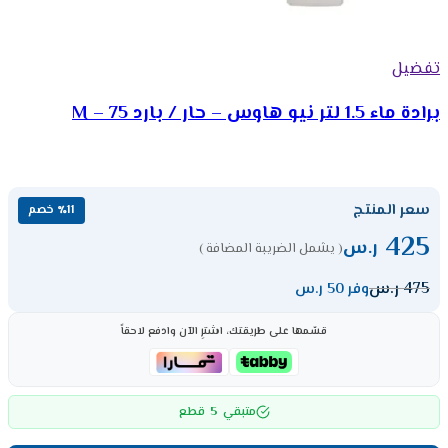
تفضيل
برادة ماء 1.5 لتر نيو هاوس – حار / بارد M – 75
سعر المنتج
٪11 خصم
425
ر.س
( يشمل الضريبة المضافة )
475
ر.س
وفر 50 ر.س
قسّمها على طريقتك، اشترِ الآن وادفع لاحقاً
5
متبقي
قطع