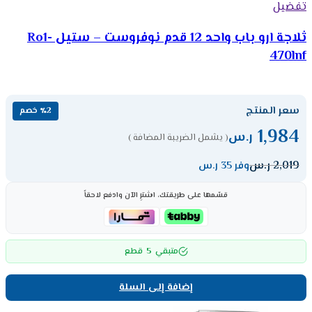
تفضيل
ثلاجة ارو باب واحد 12 قدم نوفروست – ستيل Ro1-
470lnf
سعر المنتج
٪2 خصم
1,984
ر.س
( يشمل الضريبة المضافة )
2,019
ر.س
وفر 35 ر.س
قسّمها على طريقتك، اشترِ الآن وادفع لاحقاً
5
متبقي
قطع
إضافة إلى السلة