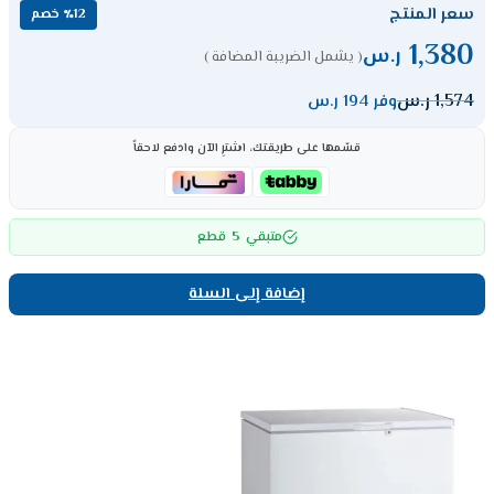
سعر المنتج
٪12 خصم
1,380
ر.س
( يشمل الضريبة المضافة )
1,574
ر.س
وفر 194 ر.س
قسّمها على طريقتك، اشترِ الآن وادفع لاحقاً
5
متبقي
قطع
إضافة إلى السلة