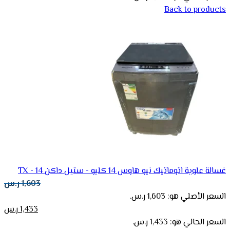
Back to products
غسالة علوية اتوماتيك نيو هاوس 14 كليو - ستيل داكن TX - 14
1,603
ر.س
السعر الأصلي هو: 1,603 ر.س.
1,433
ر.س
السعر الحالي هو: 1,433 ر.س.