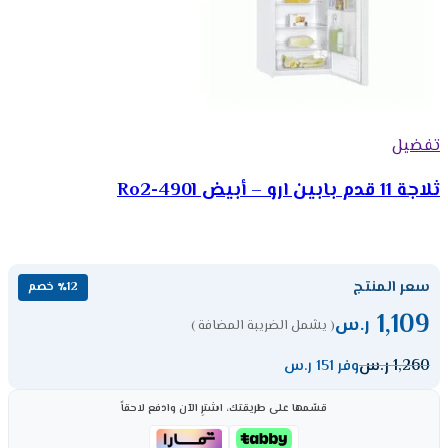
تفضيل
ثلاجة 11 قدم بابين ارو – أبيض Ro2-490l
سعر المنتج
٪12 خصم
1,109
ر.س
( يشمل الضريبة المضافة )
1,260
ر.س
وفر 151 ر.س
قسّمها على طريقتك، اشترِ الآن وادفع لاحقاً