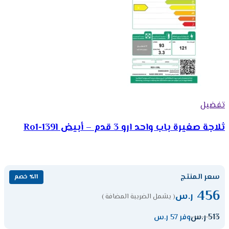
تفضيل
ثلاجة صغيرة باب واحد ارو 3 قدم – أبيض Ro1-139l
سعر المنتج
٪11 خصم
456
ر.س
( يشمل الضريبة المضافة )
513
ر.س
وفر 57 ر.س