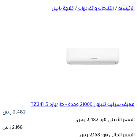
الرئيسية
/
الثلاجات والفريزرات
/
ثلاجة بابين
مكيف سبليت تليزون 21000 وحدة - حار/بارد TZ24H3
2,482
ر.س
السعر الأصلي هو: 2,482 ر.س.
2,168
ر.س
السعر الحالي هو: 2,168 ر.س.