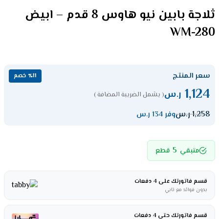
ثلاجة بابين نيو هاوس 8 قدم – ابيض
WM-280
سعر المنتج
٪11 خصم
1,124
ر.س
( يشمل الضريبة المضافة )
1,258
ر.س
وفر 134 ر.س
5
متبقي
قطع
قسم فاتورتك على 4 دفعات
بدون فوائد مع تابي
قسم فاتورتك حتى 4 دفعات