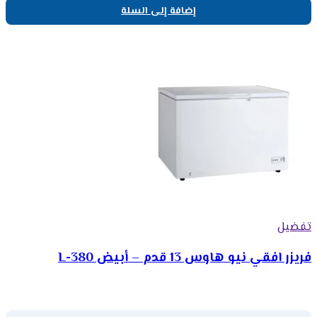
إضافة إلى السلة
تفضيل
فريزر افقي نيو هاوس 13 قدم – أبيض 380-L