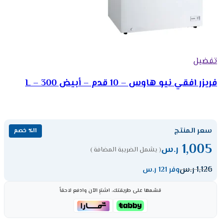
تفضيل
فريزر افقي نيو هاوس – 10 قدم – أبيض 300 – L
سعر المنتج
٪11 خصم
1,005
ر.س
( يشمل الضريبة المضافة )
1,126
ر.س
وفر 121 ر.س
قسّمها على طريقتك، اشترِ الآن وادفع لاحقاً