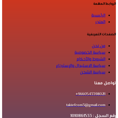
الروابط المهمة
الرئيسية
المتجر
الصفحات التعريفية
من نحن
سياسة الخصوصية
الشروط والأحكام
سياسة الاستبدال والإسترجاع
سياسة الشحن
تواصل معنا
9660543398021+
takiefcom3@gmail.com
رقم السجل : 1010861533