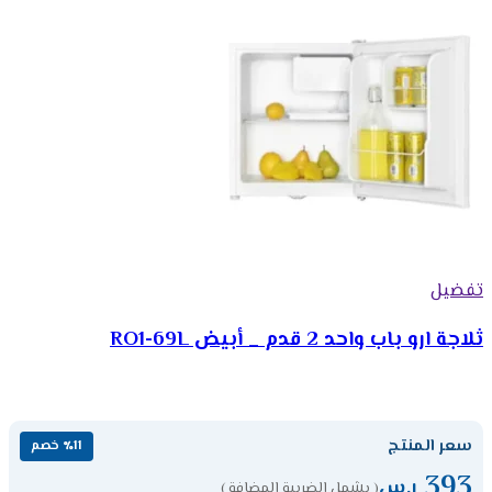
تفضيل
ثلاجة ارو باب واحد 2 قدم _ أبيض RO1-69L
سعر المنتج
٪11 خصم
393
ر.س
( يشمل الضريبة المضافة )