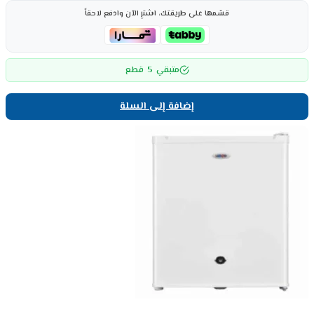
قسّمها على طريقتك، اشترِ الآن وادفع لاحقاً
5
متبقي
قطع
إضافة إلى السلة