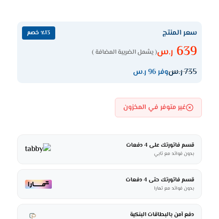
سعر المنتج
٪13 خصم
639
ر.س
( يشمل الضريبة المضافة )
735
ر.س
وفر 96 ر.س
غير متوفر في المخزون
قسم فاتورتك على 4 دفعات
بدون فوائد مع تابي
قسم فاتورتك حتى 4 دفعات
بدون فوائد مع تمارا
دفع آمن بالبطاقات البنكية