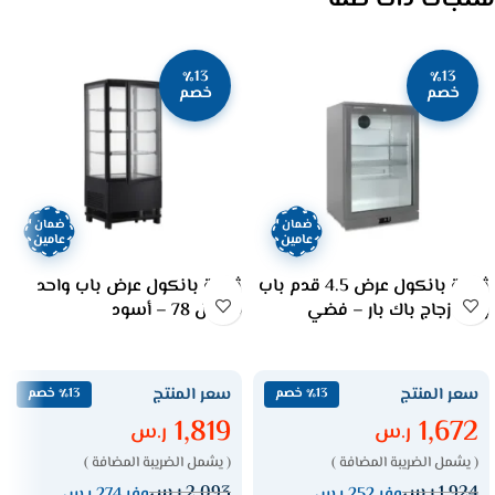
منتجات ذات صلة
٪13
٪13
خصم
خصم
ضمان
ضمان
عامين
عامين
ثلاجة بانكول عرض 4.5 قدم باب
ثلاجة بانكول عرض باب واحد
واحد زجاج باك بار – فضي
موديل 78 – أسود
سعر المنتج
سعر المنتج
٪13 خصم
٪13 خصم
1,819
1,672
ر.س
ر.س
( يشمل الضريبة المضافة )
( يشمل الضريبة المضافة )
1,924
ر.س
2,093
ر.س
وفر 252 ر.س
وفر 274 ر.س