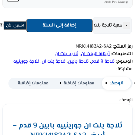
بواسطة Apple Pay
كمية ثلاجة بلت ان جورينييه بابين 9 قدم - أبيض NRKI4182A2-SA2
إضافة إلى السلة
-
اشتري الأن
رمز المنتج:
NRKI4182A2-SA2
التصنيفات:
أجهزة البيلت ان
,
ثلاجه بلت ان
الوسوم:
ثلاجة 9 قدم
,
ثلاجة بابين
,
ثلاجة بلت ان
,
ثلاجة جورينييه
مشاركة:
الوصف
معلومات إضافية
معلومات إضافية
الوصف
ثلاجة بلت ان جورينييه بابين 9 قدم –