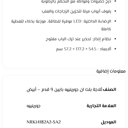
درج خضروات وفواكه مع التحكم بالرطوبة
رفوف أبواب مرنة لتخزين الزجاجات والعلب
الإضاءة الداخلية: LED موفرة للطاقة، موزعة بذكاء لتغطية
كاملة
نظام إنذار: تحذير عند ترك الباب مفتوح
ألابعاد : 54.5 × 177.2 × 57.2 سم
معلومات إضافية
الصنف
ثلاجة بلت ان جورينييه بابين 9 قدم – أبيض
العلامة التجارية
جورينييه
الموديل
NRKI4182A2-SA2