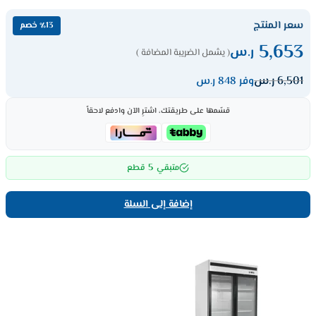
سعر المنتج
٪13 خصم
5,653
ر.س
( يشمل الضريبة المضافة )
6,501
ر.س
وفر 848 ر.س
قسّمها على طريقتك، اشترِ الآن وادفع لاحقاً
5
متبقي
قطع
إضافة إلى السلة