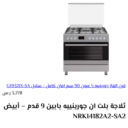
فرن الغاز جورينييه 5 عيون 90 سم امان كامل - ستيل GI9321X-SA
3,278
ر.س
ثلاجة بلت ان جورينييه بابين 9 قدم – أبيض
NRKI4182A2-SA2