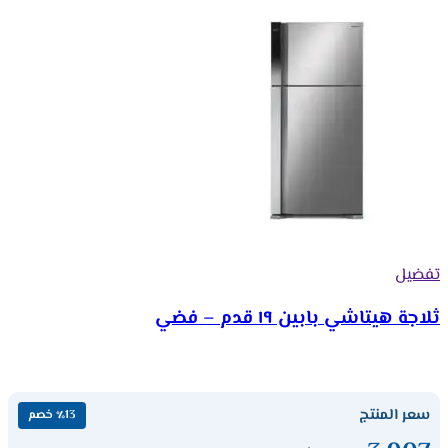
تفضيل
ثلاجة هيتاشي بابين ١٩ قدم – فضي
سعر المنتج
٪13 خصم