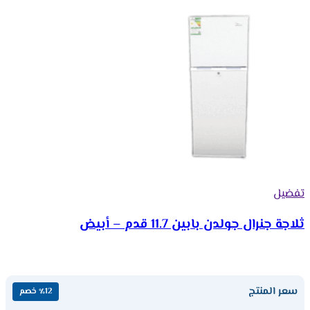
تفضيل
ثلاجة جنرال جولدن بابين 11.7 قدم – أبيض
سعر المنتج
٪12 خصم