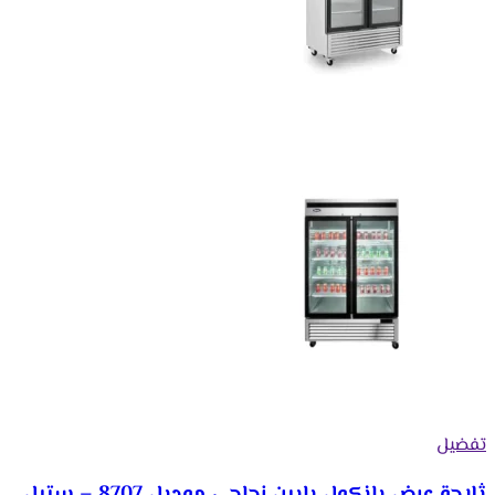
تفضيل
ثلاجة عرض بانكول بابين زجاجى موديل 8707 – ستيل