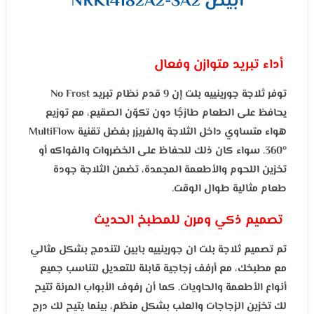
أبيض NRKI4182A2-SA2
أداء تبريد متوازن وفعال
توفر ثلاجة جورينييه بلت إن 9 قدم نظام تبريد No Frost
يحافظ على الطعام طازجًا دون تكوّن الصقيع، مع توزيع
هواء متساوي داخل الثلاجة والفريزر بفضل تقنية MultiFlow
360°. سواء كان ذلك للحفاظ على الخضروات والفواكه أو
تخزين اللحوم والأطعمة المجمدة، تضمن الثلاجة جودة
طعام مثالية طوال الوقت.
تصميم ذكي ومرن للمطبخ الحديث
تم تصميم ثلاجة بلت ان جورينييه بابين لتندمج بشكل مثالي
مع مطبخك، مع أرفف زجاجية قابلة للتعديل لتناسب جميع
أنواع الأطعمة والحاويات. كما أن رفوف الأبواب المرنة تتيح
لك تخزين الزجاجات والعلب بشكل منظم، بينما يتيح لك درج