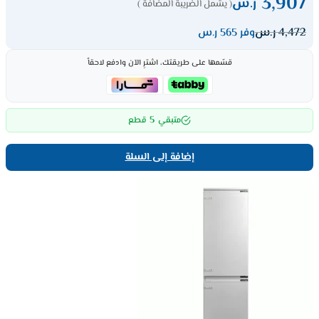
3,907
ر.س
( يشمل الضريبة المضافة )
4,472
ر.س
وفر 565 ر.س
قسّمها على طريقتك، اشترِ الآن وادفع لاحقاً
5
متبقي
قطع
إضافة إلى السلة