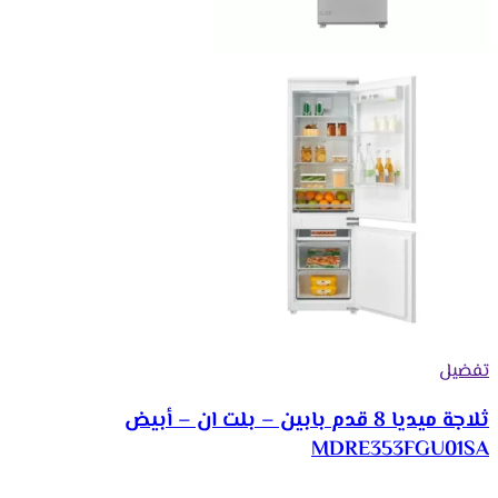
تفضيل
ثلاجة ميديا 8 قدم بابين – بلت ان – أبيض
MDRE353FGU01SA