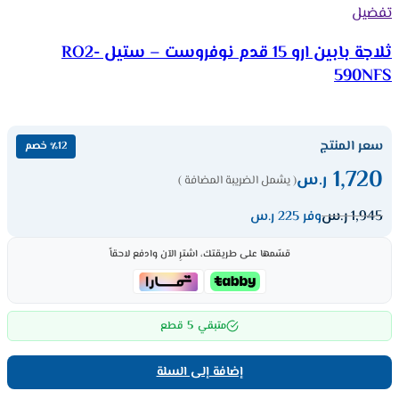
تفضيل
ثلاجة بابين ارو 15 قدم نوفروست – ستيل RO2-
590NFS
سعر المنتج
٪12 خصم
1,720
ر.س
( يشمل الضريبة المضافة )
1,945
ر.س
وفر 225 ر.س
قسّمها على طريقتك، اشترِ الآن وادفع لاحقاً
5
متبقي
قطع
إضافة إلى السلة