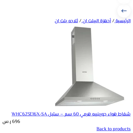
الرئيسية
/
أجهزة البيلت ان
/
ثلاجه بلت ان
شفاط هواء جورينييه هرمي 60 سم – ستيل WHC623E16X-SA
696
ر.س
Back to products