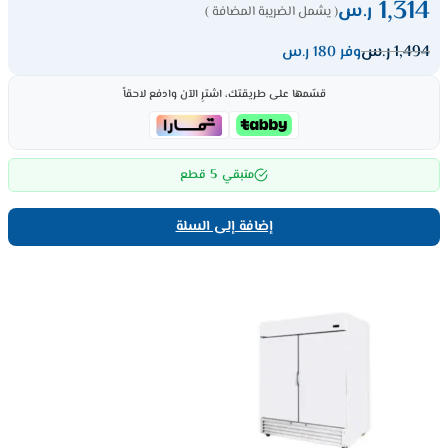
1,314
ر.س
( يشمل الضريبة المضافة )
1,494
ر.س
وفر 180 ر.س
قسّمها على طريقتك، اشترِ الآن وادفع لاحقاً
5
متبقي
قطع
إضافة إلى السلة