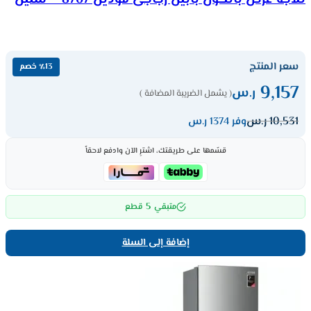
سعر المنتج
٪13 خصم
9,157
ر.س
( يشمل الضريبة المضافة )
10,531
ر.س
وفر 1374 ر.س
قسّمها على طريقتك، اشترِ الآن وادفع لاحقاً
5
متبقي
قطع
إضافة إلى السلة