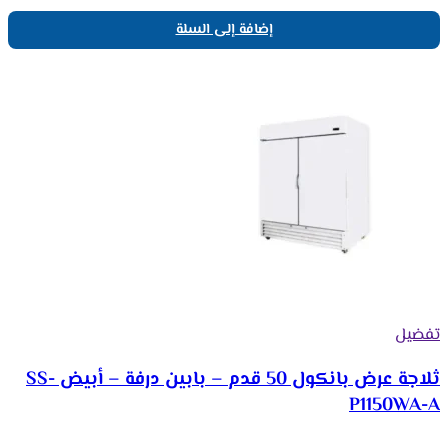
إضافة إلى السلة
تفضيل
ثلاجة عرض بانكول 50 قدم – بابين درفة – أبيض SS-
P1150WA-A