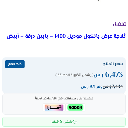
تفضيل
ثلاجة عرض بانكول موديل 1400 – بابين درفة – أبيض
سعر المنتج
٪13 خصم
6,473
ر.س
( يشمل الضريبة المضافة )
7,444
ر.س
وفر 971 ر.س
قسّمها على طريقتك، اشترِ الآن وادفع لاحقاً
5
متبقي
قطع