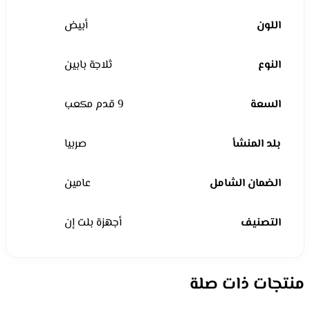
اللون
أبيض
النوع
ثلاجة بابين
السعة
9 قدم مكعب
بلد المنشأ
صربيا
الضمان الشامل
عامين
التصنيف
أجهزة بلت إن
منتجات ذات صلة