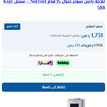
ثلاجة بابين سوبر جنرال 15 قدم NoFrost – ستيل Ksgr
510i
سعر المنتج
٪12 خصم
1,731
ر.س
( يشمل الضريبة المضافة )
1,956
ر.س
وفر 225 ر.س
قسّمها على طريقتك، اشترِ الآن وادفع لاحقاً
5
متبقي
قطع
إضافة إلى السلة