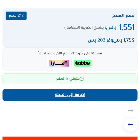
سعر المنتج
٪12 خصم
1,551
ر.س
( يشمل الضريبة المضافة )
1,753
ر.س
وفر 202 ر.س
قسّمها على طريقتك، اشترِ الآن وادفع لاحقاً
5
متبقي
قطع
إضافة إلى السلة