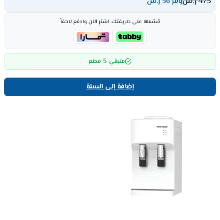
475
ر.س
وفر 56 ر.س
قسّمها على طريقتك، اشترِ الآن وادفع لاحقاً
5
متبقي
قطع
إضافة إلى السلة