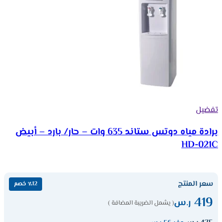
تفضيل
برادة مياه دوتس ستاند 635 وات – حار/ بارد – أبيض
HD-021C
سعر المنتج
٪12 خصم
419
ر.س
( يشمل الضريبة المضافة )