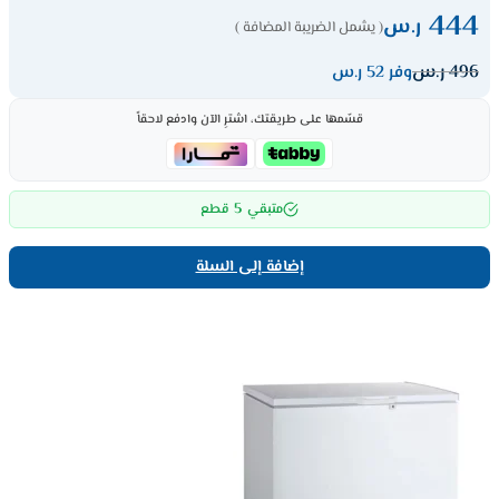
444
ر.س
( يشمل الضريبة المضافة )
496
ر.س
وفر 52 ر.س
قسّمها على طريقتك، اشترِ الآن وادفع لاحقاً
5
متبقي
قطع
إضافة إلى السلة