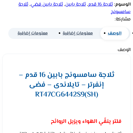
الوسوم:
ثلاجة 16 قدم
,
ثلاجة بابين
,
ثلاجة بابين فضي
,
ثلاجة
سامسونج
مشاركة:
الوصف
معلومات إضافية
معلومات إضافية
الوصف
ثلاجة سامسونج بابين 16 قدم –
إنفرتر – تايلاندى – فضى
RT47CG6442S9(SH)
فلتر ينقّي الهواء ويزيل الروائح