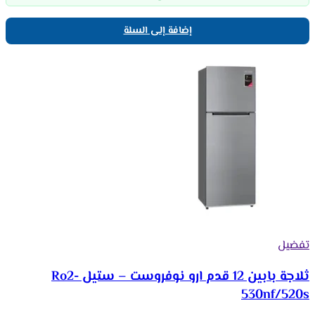
إضافة إلى السلة
تفضيل
ثلاجة بابين 12 قدم ارو نوفروست – ستيل Ro2-
530nf/520s