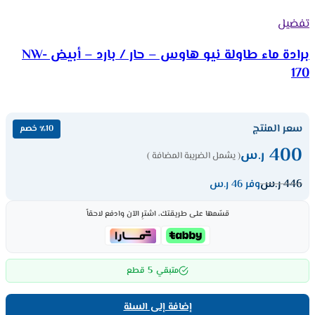
تفضيل
برادة ماء طاولة نيو هاوس – حار / بارد – أبيض NW-
170
سعر المنتج
٪10 خصم
400
ر.س
( يشمل الضريبة المضافة )
446
ر.س
وفر 46 ر.س
قسّمها على طريقتك، اشترِ الآن وادفع لاحقاً
5
متبقي
قطع
إضافة إلى السلة