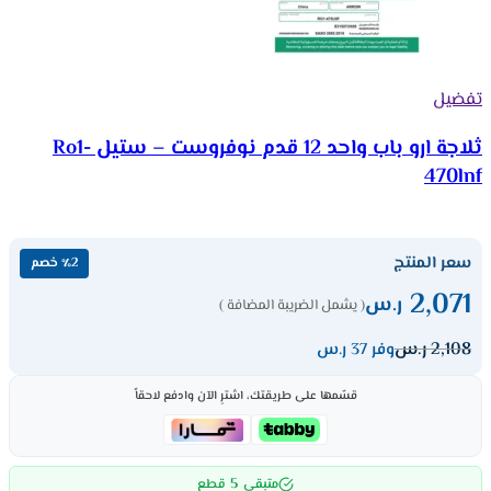
تفضيل
ثلاجة ارو باب واحد 12 قدم نوفروست – ستيل Ro1-
470lnf
سعر المنتج
٪2 خصم
2,071
ر.س
( يشمل الضريبة المضافة )
2,108
ر.س
وفر 37 ر.س
قسّمها على طريقتك، اشترِ الآن وادفع لاحقاً
5
متبقي
قطع