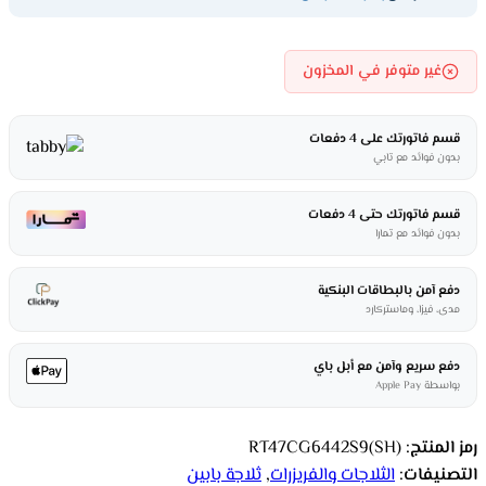
غير متوفر في المخزون
قسم فاتورتك على 4 دفعات
بدون فوائد مع تابي
قسم فاتورتك حتى 4 دفعات
بدون فوائد مع تمارا
دفع آمن بالبطاقات البنكية
مدى، فيزا، وماستركارد
دفع سريع وآمن مع أبل باي
بواسطة Apple Pay
رمز المنتج:
RT47CG6442S9(SH)
التصنيفات:
الثلاجات والفريزرات
,
ثلاجة بابين