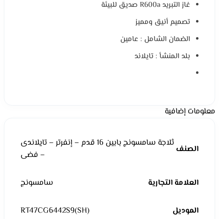
غاز التبريد R600a صديق للبيئة
تصميم أنيق ومميز
الضمان الشامل : عامين
بلد المنشأ : تايلاند
معلومات إضافية
ثلاجة سامسونج بابين 16 قدم – إنفرتر – تايلاندى
الصنف
– فضى
العلامة التجارية
سامسونج
الموديل
RT47CG6442S9(SH)