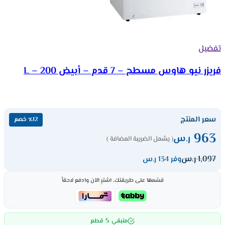
تفضيل
فريزر نيو هاوس مسطح – 7 قدم – أبيض 200 – L
سعر المنتج
٪12 خصم
963
ر.س
( يشمل الضريبة المضافة )
1,097
ر.س
وفر 134 ر.س
قسّمها على طريقتك، اشترِ الآن وادفع لاحقاً
5
متبقي
قطع