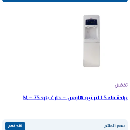
تفضيل
برادة ماء 1.5 لتر نيو هاوس – حار / بارد M – 75
سعر المنتج
٪10 خصم