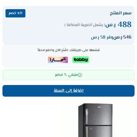
سعر المنتج
٪11 خصم
488
ر.س
( يشمل الضريبة المضافة )
546
ر.س
وفر 58 ر.س
قسّمها على طريقتك، اشترِ الآن وادفع لاحقاً
5
متبقي
قطع
إضافة إلى السلة