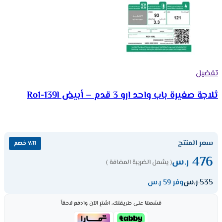
تفضيل
ثلاجة صغيرة باب واحد ارو 3 قدم – أبيض Ro1-139l
سعر المنتج
٪11 خصم
476
ر.س
( يشمل الضريبة المضافة )
535
ر.س
وفر 59 ر.س
قسّمها على طريقتك، اشترِ الآن وادفع لاحقاً