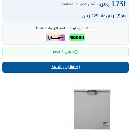
1,731
ر.س
( يشمل الضريبة المضافة )
1,956
ر.س
وفر 225 ر.س
قسّمها على طريقتك، اشترِ الآن وادفع لاحقاً
5
متبقي
قطع
إضافة إلى السلة