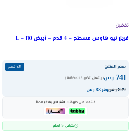
تفضيل
فريزر نيو هاوس مسطح – 4 قدم – أبيض 110 – L
سعر المنتج
٪11 خصم
741
ر.س
( يشمل الضريبة المضافة )
829
ر.س
وفر 88 ر.س
قسّمها على طريقتك، اشترِ الآن وادفع لاحقاً
5
متبقي
قطع