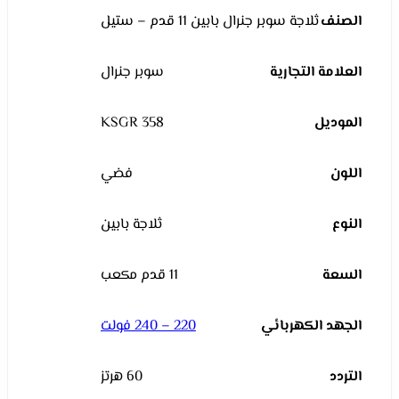
الصنف
ثلاجة سوبر جنرال بابين 11 قدم – ستيل
العلامة التجارية
سوبر جنرال
الموديل
KSGR 358
اللون
فضي
النوع
ثلاجة بابين
السعة
11 قدم مكعب
الجهد الكهربائي
220 – 240 فولت
التردد
60 هرتز