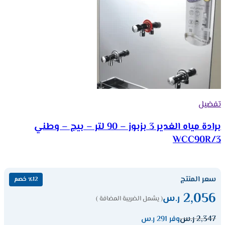
تفضيل
برادة مياه الغدير 3 بزبوز – 90 لتر – بيج – وطني
WCC90R/3
سعر المنتج
٪12 خصم
2,056
ر.س
( يشمل الضريبة المضافة )
2,347
ر.س
وفر 291 ر.س