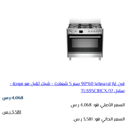
فرن غاز لاجيرمانيا 60*90 سم 5 شعلات - شبك ثقيل مع مروحة -
ستيل TUS95C81CX/17
4,068
ر.س
السعر الأصلي هو: 4,068 ر.س.
3,581
ر.س
السعر الحالي هو: 3,581 ر.س.