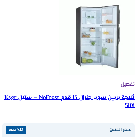
تفضيل
ثلاجة بابين سوبر جنرال 15 قدم NoFrost – ستيل Ksgr
510i
سعر المنتج
٪12 خصم