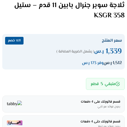
ثلاجة سوبر جنرال بابين 11 قدم – ستيل
KSGR 358
سعر المنتج
٪11 خصم
1,339
ر.س
( يشمل الضريبة المضافة )
1,512
ر.س
وفر 173 ر.س
5
متبقي
قطع
قسم فاتورتك على 4 دفعات
بدون فوائد مع تابي
قسم فاتورتك حتى 4 دفعات
بدون فوائد مع تمارا