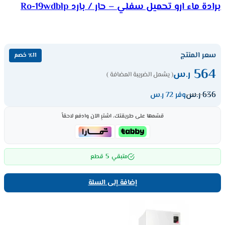
برادة ماء ارو تحميل سفلي – حار / بارد Ro-19wdblp
سعر المنتج
٪11 خصم
564
ر.س
( يشمل الضريبة المضافة )
636
ر.س
وفر 72 ر.س
قسّمها على طريقتك، اشترِ الآن وادفع لاحقاً
5
متبقي
قطع
إضافة إلى السلة