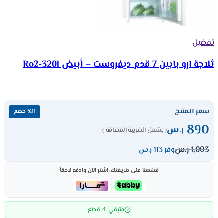
تفضيل
ثلاجة ارو بابين 7 قدم ديفروست – أبيض Ro2-320l
سعر المنتج
٪11 خصم
890
ر.س
( يشمل الضريبة المضافة )
1,003
ر.س
وفر 113 ر.س
قسّمها على طريقتك، اشترِ الآن وادفع لاحقاً
4
متبقي
قطع