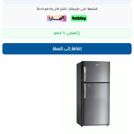
قسّمها على طريقتك، اشترِ الآن وادفع لاحقاً
5
متبقي
قطع
إضافة إلى السلة