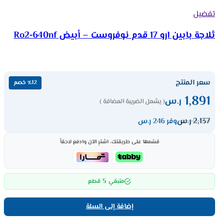
تفضيل
ثلاجة بابين ارو 17 قدم نوفروست – أبيض Ro2-640nf
سعر المنتج
٪12 خصم
1,891
ر.س
( يشمل الضريبة المضافة )
2,137
ر.س
وفر 246 ر.س
قسّمها على طريقتك، اشترِ الآن وادفع لاحقاً
5
متبقي
قطع
إضافة إلى السلة