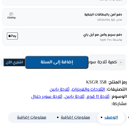
دفع آمن بالبطاقات البنكية
مدى، فيزا، وماستركارد
دفع سريع وآمن مع أبل باي
بواسطة Apple Pay
كمية ثلاجة سوبر جنرال بابين 11 قدم - ستيل KSGR 358
إضافة إلى السلة
-
اشتري الأن
+
رمز المنتج:
KSGR 358
التصنيفات:
الثلاجات والفريزرات
,
ثلاجة بابين
الوسوم:
ثلاجة 11 قدم
,
ثلاجة بابين
,
ثلاجة سوبر جنرال
مشاركة:
الوصف
معلومات إضافية
معلومات إضافية