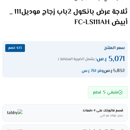
ثلاجة عرض بانكول 2باب زجاج موديل111 _
أبيض FC-LS111AH
سعر المنتج
٪13 خصم
5,071
ر.س
( يشمل الضريبة المضافة )
5,832
ر.س
وفر 761 ر.س
5
متبقي
قطع
قسم فاتورتك على 4 دفعات
بدون فوائد مع تابي