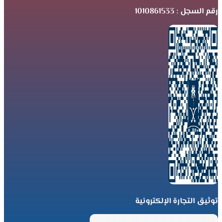
رقم السجل : 1010861533
توثيق التجارة الإلكترونية