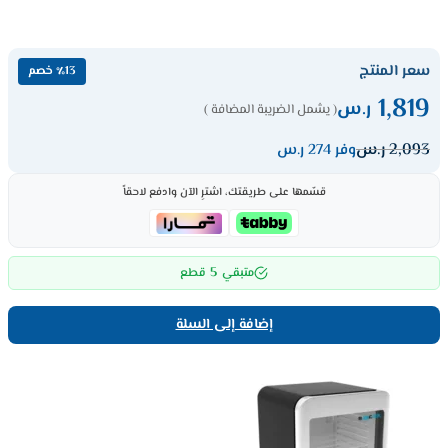
سعر المنتج
٪13 خصم
1,819
ر.س
( يشمل الضريبة المضافة )
2,093
ر.س
وفر 274 ر.س
قسّمها على طريقتك، اشترِ الآن وادفع لاحقاً
5
متبقي
قطع
إضافة إلى السلة