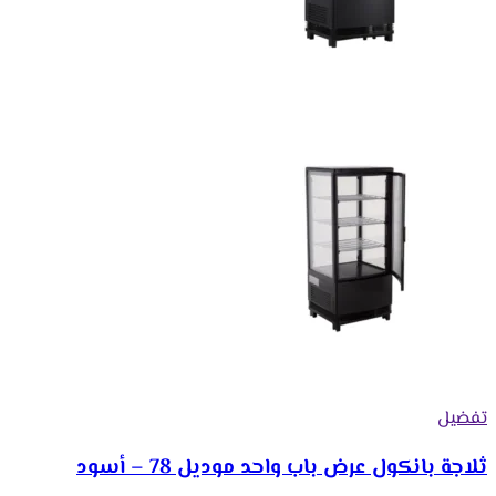
تفضيل
ثلاجة بانكول عرض باب واحد موديل 78 – أسود