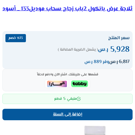
ثلاجة عرض بانكول 2باب زجاج سحاب موديل133 _ أسود
سعر المنتج
٪13 خصم
5,928
ر.س
( يشمل الضريبة المضافة )
6,817
ر.س
وفر 889 ر.س
قسّمها على طريقتك، اشترِ الآن وادفع لاحقاً
5
متبقي
قطع
إضافة إلى السلة