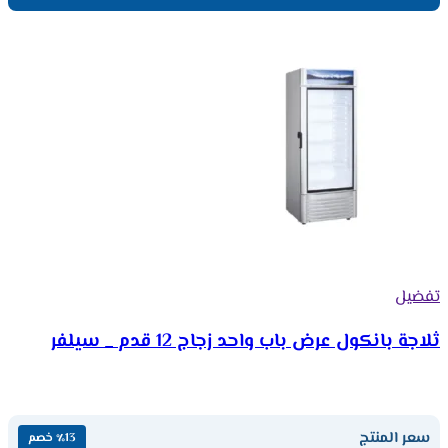
تفضيل
ثلاجة بانكول عرض باب واحد زجاج 12 قدم _ سيلفر
سعر المنتج
٪13 خصم