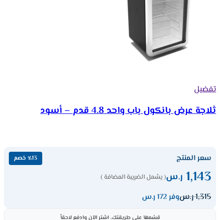
تفضيل
ثلاجة عرض بانكول باب واحد 4.8 قدم – أسود
سعر المنتج
٪13 خصم
1,143
ر.س
( يشمل الضريبة المضافة )
1,315
ر.س
وفر 172 ر.س
قسّمها على طريقتك، اشترِ الآن وادفع لاحقاً