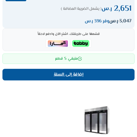
2,651
ر.س
( يشمل الضريبة المضافة )
3,047
ر.س
وفر 396 ر.س
قسّمها على طريقتك، اشترِ الآن وادفع لاحقاً
5
متبقي
قطع
إضافة إلى السلة