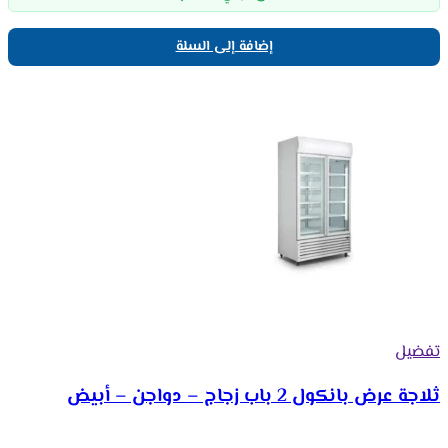
إضافة إلى السلة
تفضيل
ثلاجة عرض بانكول 2 باب زجاج – دواجن – أبيض