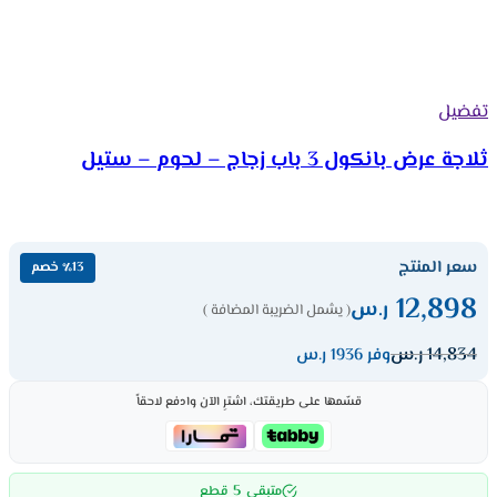
تفضيل
ثلاجة عرض بانكول 3 باب زجاج – لحوم – ستيل
سعر المنتج
٪13 خصم
12,898
ر.س
( يشمل الضريبة المضافة )
14,834
ر.س
وفر 1936 ر.س
قسّمها على طريقتك، اشترِ الآن وادفع لاحقاً
5
متبقي
قطع