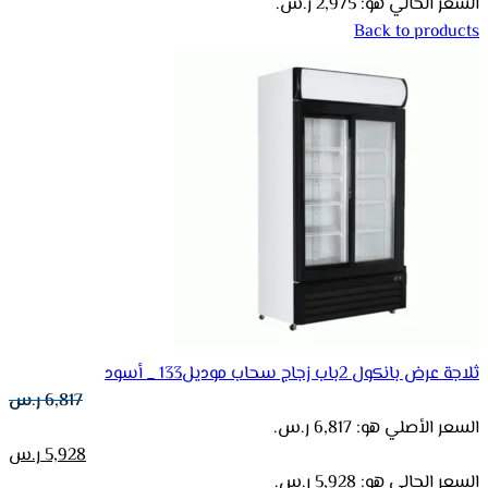
السعر الحالي هو: 2,975 ر.س.
Back to products
ثلاجة عرض بانكول 2باب زجاج سحاب موديل133 _ أسود
6,817
ر.س
السعر الأصلي هو: 6,817 ر.س.
5,928
ر.س
السعر الحالي هو: 5,928 ر.س.