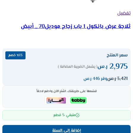
تفضيل
ثلاجة عرض بانكول 1 باب زجاج موديل70 _ أبيض
سعر المنتج
٪13 خصم
2,975
ر.س
( يشمل الضريبة المضافة )
3,421
ر.س
وفر 446 ر.س
قسّمها على طريقتك، اشترِ الآن وادفع لاحقاً
5
متبقي
قطع
إضافة إلى السلة