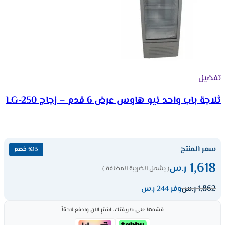
تفضيل
ثلاجة باب واحد نيو هاوس عرض 6 قدم – زجاج LG-250
سعر المنتج
٪13 خصم
1,618
ر.س
( يشمل الضريبة المضافة )
1,862
ر.س
وفر 244 ر.س
قسّمها على طريقتك، اشترِ الآن وادفع لاحقاً