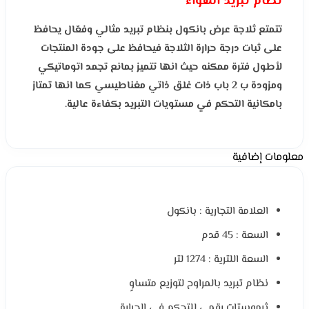
نظام تبريد الهواء
تتمتع ثلاجة عرض بانكول بنظام تبريد مثالي وفعّال يحافظ
على ثبات درجة حرارة الثلاجة فيحافظ على جودة المنتجات
لأطول فترة ممكنه حيث انها تتميز بمانع تجمد اتوماتيكي
ومزودة ب 2 باب ذات غلق ذاتي مغناطيسي كما انها تمتاز
بامكانية التحكم في مستويات التبريد بكفاءة عالية.
معلومات إضافية
العلامة التجارية : بانكول
السعة : 45 قدم
السعة اللترية : 1274 لتر
نظام تبريد بالمراوح لتوزيع متساوٍ
ثرموستات رقمي للتحكم في الحرارة