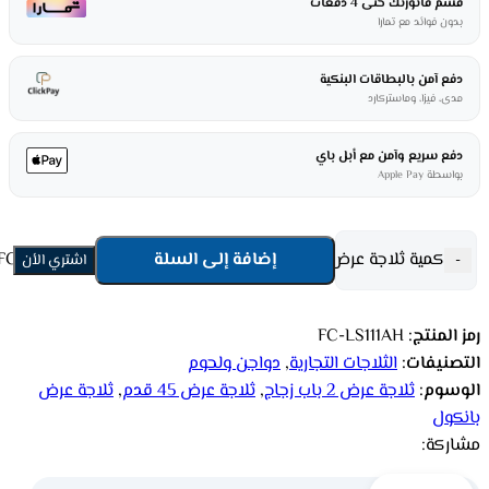
قسم فاتورتك حتى 4 دفعات
بدون فوائد مع تمارا
دفع آمن بالبطاقات البنكية
مدى، فيزا، وماستركارد
دفع سريع وآمن مع أبل باي
بواسطة Apple Pay
كمية ثلاجة عرض بانكول 2باب زجاج موديل111 _ أبيض FC-LS111AH
إضافة إلى السلة
-
اشتري الأن
رمز المنتج:
FC-LS111AH
التصنيفات:
الثلاجات التجارية
,
دواجن ولحوم
الوسوم:
ثلاجة عرض 2 باب زجاج
,
ثلاجة عرض 45 قدم
,
ثلاجة عرض
بانكول
مشاركة: