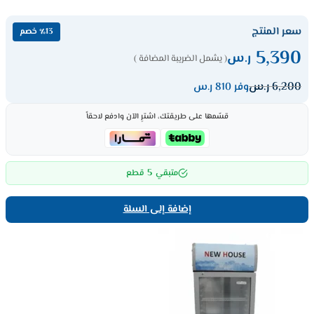
سعر المنتج
٪13 خصم
5,390
ر.س
( يشمل الضريبة المضافة )
6,200
ر.س
وفر 810 ر.س
قسّمها على طريقتك، اشترِ الآن وادفع لاحقاً
5
متبقي
قطع
إضافة إلى السلة