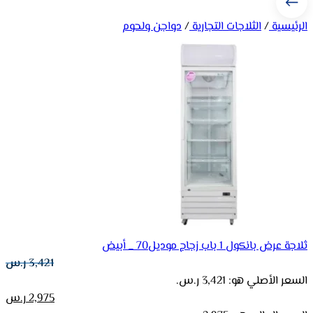
الرئيسية
/
الثلاجات التجارية
/
دواجن ولحوم
ثلاجة عرض بانكول 1 باب زجاج موديل70 _ أبيض
3,421
ر.س
السعر الأصلي هو: 3,421 ر.س.
2,975
ر.س