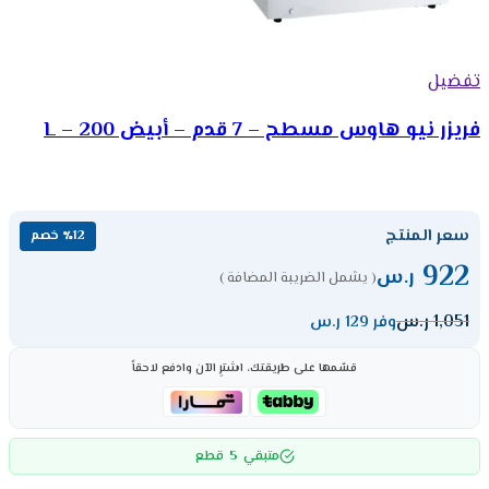
تفضيل
فريزر نيو هاوس مسطح – 7 قدم – أبيض 200 – L
سعر المنتج
٪12 خصم
922
ر.س
( يشمل الضريبة المضافة )
1,051
ر.س
وفر 129 ر.س
قسّمها على طريقتك، اشترِ الآن وادفع لاحقاً
5
متبقي
قطع