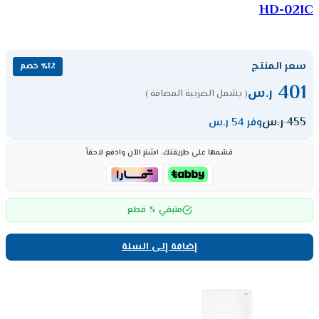
HD-021C
سعر المنتج
٪12 خصم
401
ر.س
( يشمل الضريبة المضافة )
455
ر.س
وفر 54 ر.س
قسّمها على طريقتك، اشترِ الآن وادفع لاحقاً
5
متبقي
قطع
إضافة إلى السلة