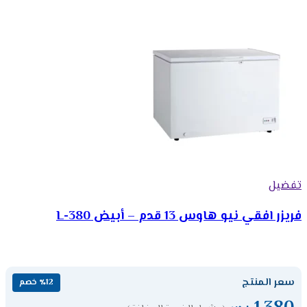
تفضيل
فريزر افقي نيو هاوس 13 قدم – أبيض 380-L
سعر المنتج
٪12 خصم