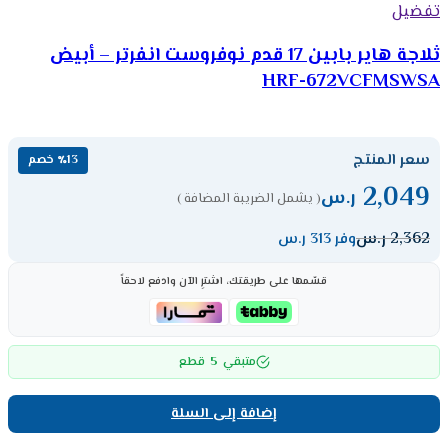
تفضيل
ثلاجة هاير بابين 17 قدم نوفروست انفرتر – أبيض
HRF-672VCFMSWSA
سعر المنتج
٪13 خصم
2,049
ر.س
( يشمل الضريبة المضافة )
2,362
ر.س
وفر 313 ر.س
قسّمها على طريقتك، اشترِ الآن وادفع لاحقاً
5
متبقي
قطع
إضافة إلى السلة