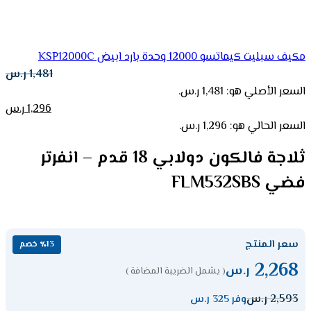
مكيف سبليت كيماتسو 12000 وحدة بارد ابيض KSP12000C
1,481
ر.س
السعر الأصلي هو: 1,481 ر.س.
1,296
ر.س
السعر الحالي هو: 1,296 ر.س.
ثلاجة فالكون دولابي 18 قدم – انفرتر
فضي FLM532SBS
سعر المنتج
٪13 خصم
2,268
ر.س
( يشمل الضريبة المضافة )
2,593
ر.س
وفر 325 ر.س