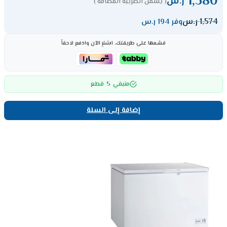
1,380
ر.س
( يشمل الضريبة المضافة )
1,574
ر.س
وفر 194 ر.س
قسّمها على طريقتك، اشترِ الآن وادفع لاحقاً
5
متبقي
قطع
إضافة إلى السلة