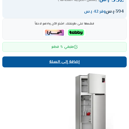
352
ر.س
( يشمل الضريبة المضافة )
394
ر.س
وفر 42 ر.س
قسّمها على طريقتك، اشترِ الآن وادفع لاحقاً
5
متبقي
قطع
إضافة إلى السلة