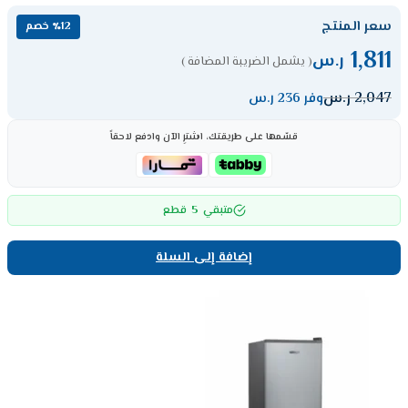
سعر المنتج
٪12 خصم
1,811
ر.س
( يشمل الضريبة المضافة )
2,047
ر.س
وفر 236 ر.س
قسّمها على طريقتك، اشترِ الآن وادفع لاحقاً
5
متبقي
قطع
إضافة إلى السلة