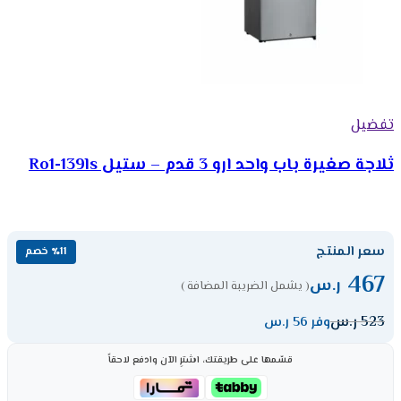
تفضيل
ثلاجة صغيرة باب واحد ارو 3 قدم – ستيل Ro1-139ls
سعر المنتج
٪11 خصم
467
ر.س
( يشمل الضريبة المضافة )
523
ر.س
وفر 56 ر.س
قسّمها على طريقتك، اشترِ الآن وادفع لاحقاً