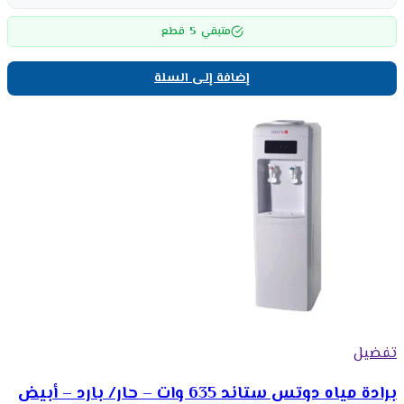
5
متبقي
قطع
إضافة إلى السلة
تفضيل
برادة مياه دوتس ستاند 635 وات – حار/ بارد – أبيض