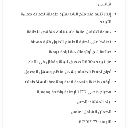
قياسي
إنذار تنبيه عند فتح الباب لفترة طويلة، لحماية كفاءة
التبريد
كفاءة تشغيل عالية واستهلاك منخفض للطاقة
تحافظ على نضارة الطعام لأطول فترة ممكنة
صانعة ثلج أوتوماتيكية لراحة يومية
غاز تبريد R600a صديق للبيئة وفعّال في الأداء
أدراج لحفظ الطعام بشكل منظم وسهل الوصول
أرفف داخلية متعددة قوية ومتنوعة الاستخدامات
مصباح داخلي LED لإضاءة واضحة وموفرة
بلد المنشاء: الصين
الضمان الشامل: عامين
الأبعاد: 177*91*67