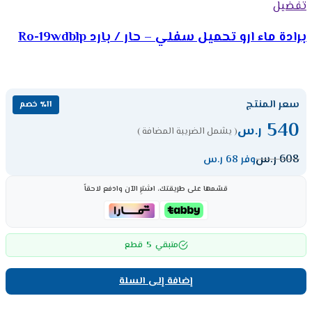
تفضيل
برادة ماء ارو تحميل سفلي – حار / بارد Ro-19wdblp
سعر المنتج
٪11 خصم
540
ر.س
( يشمل الضريبة المضافة )
608
ر.س
وفر 68 ر.س
قسّمها على طريقتك، اشترِ الآن وادفع لاحقاً
5
متبقي
قطع
إضافة إلى السلة