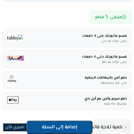
5
متبقي
قطع
قسم فاتورتك على 4 دفعات
بدون فوائد مع تابي
قسم فاتورتك حتى 4 دفعات
بدون فوائد مع تمارا
دفع آمن بالبطاقات البنكية
مدى، فيزا، وماستركارد
دفع سريع وآمن مع أبل باي
بواسطة Apple Pay
كمية ثلاجة فالكون دولابي 18 قدم - انفرتر فضي FLM532SBS
إضافة إلى السلة
-
اشتري الأن