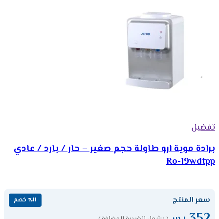
تفضيل
برادة موية ارو طاولة حجم صغير – حار / بارد / عادي
Ro-19wdtpp
سعر المنتج
٪11 خصم