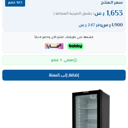
سعر المنتج
٪13 خصم
1,653
ر.س
( يشمل الضريبة المضافة )
1,900
ر.س
وفر 247 ر.س
قسّمها على طريقتك، اشترِ الآن وادفع لاحقاً
5
متبقي
قطع
إضافة إلى السلة