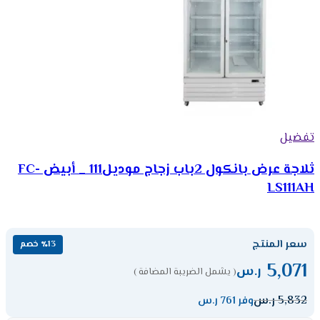
تفضيل
ثلاجة عرض بانكول 2باب زجاج موديل111 _ أبيض FC-
LS111AH
سعر المنتج
٪13 خصم
5,071
ر.س
( يشمل الضريبة المضافة )
5,832
ر.س
وفر 761 ر.س