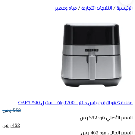
الرئيسية
/
الثلاجات التجارية
/
مياه وعصير
مقلاة كهربائية جيباس 5 لتر - 1700 وات - ستيل GAF37510
532
ر.س
السعر الأصلي هو: 532 ر.س.
462
ر.س
السعر الحالي هو: 462 ر.س.