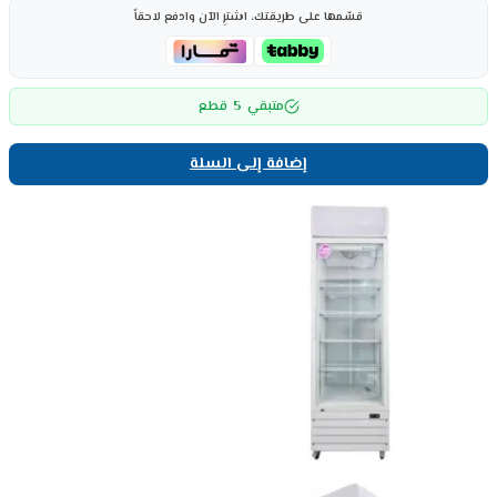
قسّمها على طريقتك، اشترِ الآن وادفع لاحقاً
5
متبقي
قطع
إضافة إلى السلة