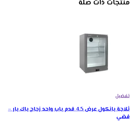
منتجات ذات صلة
تفضيل
ثلاجة بانكول عرض 4.5 قدم باب واحد زجاج باك بار –
فضي