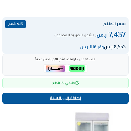
سعر المنتج
٪13 خصم
7,437
ر.س
( يشمل الضريبة المضافة )
8,553
ر.س
وفر 1116 ر.س
قسّمها على طريقتك، اشترِ الآن وادفع لاحقاً
5
متبقي
قطع
إضافة إلى السلة