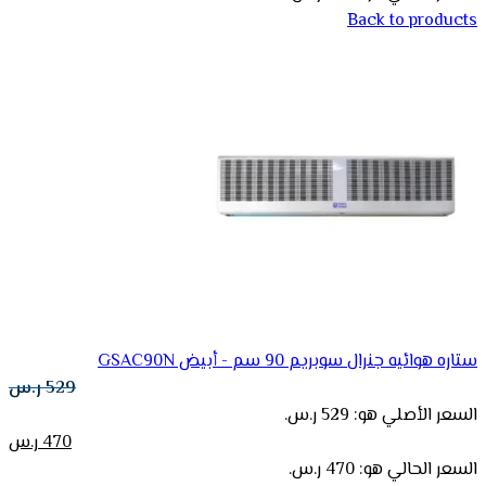
Back to products
ستاره هوائيه جنرال سوبريم 90 سم - أبيض GSAC90N
529
ر.س
السعر الأصلي هو: 529 ر.س.
470
ر.س
السعر الحالي هو: 470 ر.س.