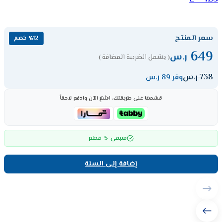
سعر المنتج
٪12 خصم
649
ر.س
( يشمل الضريبة المضافة )
738
ر.س
وفر 89 ر.س
قسّمها على طريقتك، اشترِ الآن وادفع لاحقاً
5
متبقي
قطع
إضافة إلى السلة