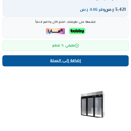
3,421
ر.س
وفر 446 ر.س
قسّمها على طريقتك، اشترِ الآن وادفع لاحقاً
5
متبقي
قطع
إضافة إلى السلة