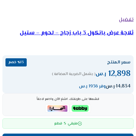
تفضيل
ثلاجة عرض بانكول 3 باب زجاج – لحوم – ستيل
سعر المنتج
٪13 خصم
12,898
ر.س
( يشمل الضريبة المضافة )
14,834
ر.س
وفر 1936 ر.س
قسّمها على طريقتك، اشترِ الآن وادفع لاحقاً
5
متبقي
قطع