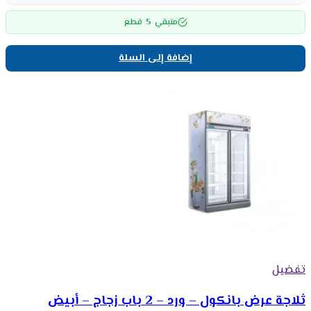
5
متبقي
قطع
إضافة إلى السلة
تفضيل
ثلاجة عرض بانكول – ورد – 2 باب زجاج – أبيض