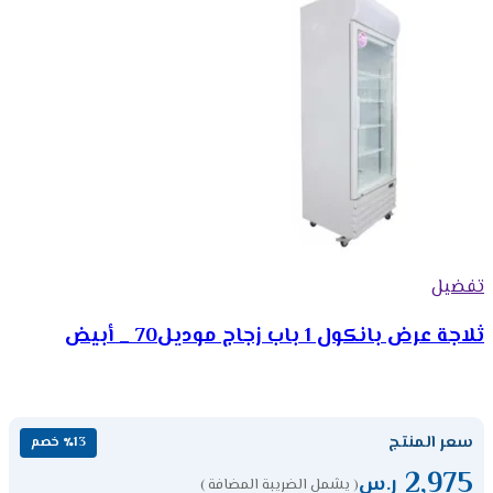
تفضيل
ثلاجة عرض بانكول 1 باب زجاج موديل70 _ أبيض
سعر المنتج
٪13 خصم
2,975
ر.س
( يشمل الضريبة المضافة )