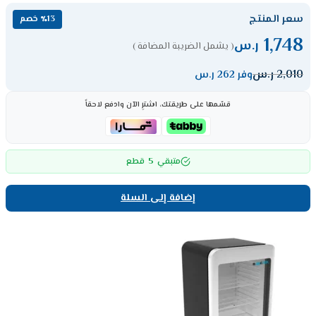
سعر المنتج
٪13 خصم
1,748
ر.س
( يشمل الضريبة المضافة )
2,010
ر.س
وفر 262 ر.س
قسّمها على طريقتك، اشترِ الآن وادفع لاحقاً
5
متبقي
قطع
إضافة إلى السلة