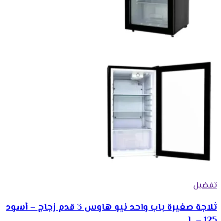
تفضيل
ثلاجة صغيرة باب واحد نيو هاوس 3 قدم زجاج – أسود
125 – L