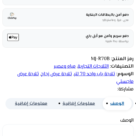
دفع آمن بالبطاقات البنكية
مدى، فيزا، وماستركارد
دفع سريع وآمن مع أبل باي
بواسطة Apple Pay
رمز المنتج:
MJ-R70B
التصنيفات:
الثلاجات التجارية
,
مياه وعصير
الوسوم:
ثلاجة باب واحد 70 لتر
,
ثلاجة عرض زجاج
,
ثلاجة عرض
ماجستي
مشاركة:
الوصف
معلومات إضافية
معلومات إضافية
الوصف