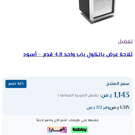
تفضيل
ثلاجة عرض بانكول باب واحد 4.8 قدم – أسود
سعر المنتج
٪13 خصم
1,143
ر.س
( يشمل الضريبة المضافة )
1,315
ر.س
وفر 172 ر.س
قسّمها على طريقتك، اشترِ الآن وادفع لاحقاً