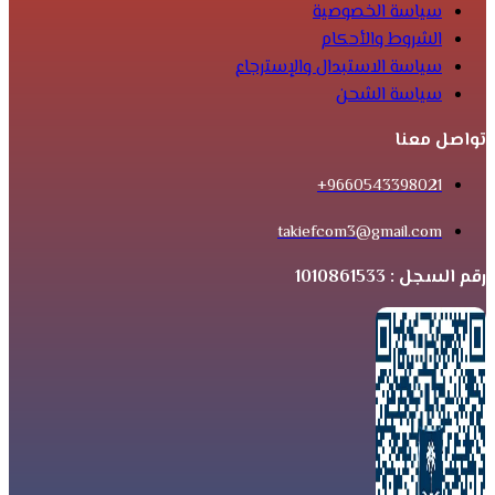
سياسة الخصوصية
الشروط والأحكام
سياسة الاستبدال والإسترجاع
سياسة الشحن
تواصل معنا
9660543398021+
takiefcom3@gmail.com
رقم السجل : 1010861533