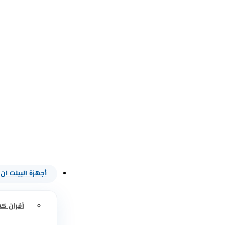
أجهزة البيلت ان
أفران كه