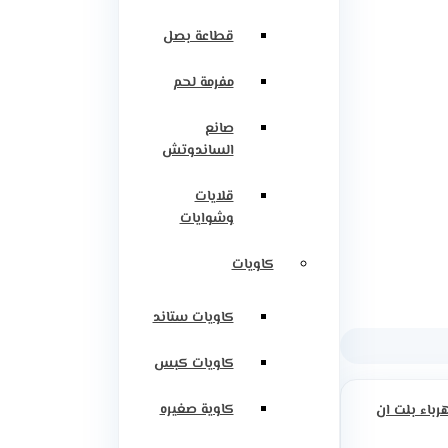
قطاعة بصل
مفرمة لحم
صانع
الساندوتش
قلايات
وشوايات
كاويات
كاويات ستاند
كاويات كبس
كاوية صغيره
رباء بلت ان