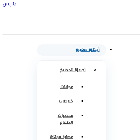
0
ر.س
أجهزة صغيرة
أجهزة المطبخ
عجانات
خلاطات
محضرات
الطعام
عصارة فواكة