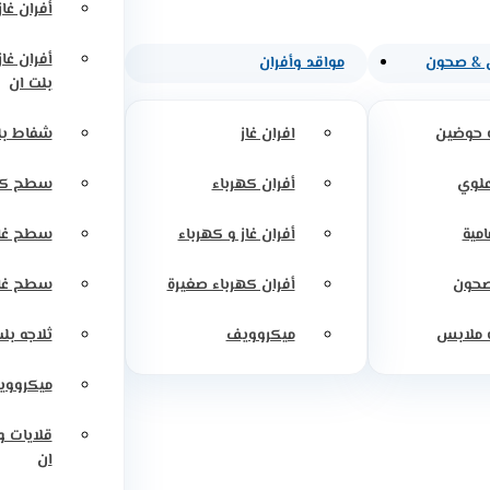
أفران غاز
أفران غا
 & صحون
مواقد وأفران
بلت ان
 حوضين
افران غاز
شفاط بل
علوي
أفران كهرباء
سطح كه
امية
أفران غاز و كهرباء
سطح غاز
صحون
أفران كهرباء صغيرة
سطح غاز
 ملابس
ميكروويف
ثلاجه بل
ميكرووي
قلايات 
ان