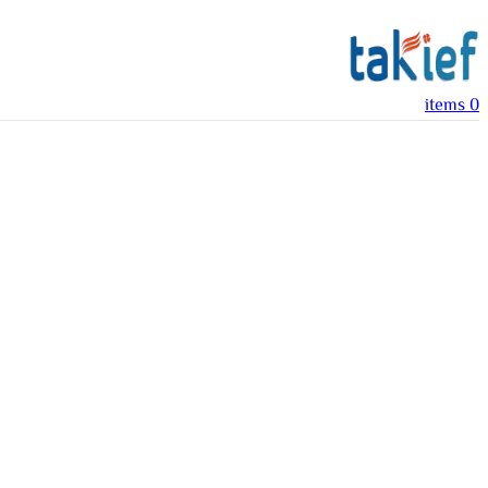
items
0