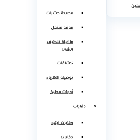
سخين
مصيدة حشرات
موقد متنقل
ماكينة تنظيف
وبلاور
كشافات
توصيلة كهرباء
أدوات مطبخ
دفايات
دفايات زيتيه
دفايات