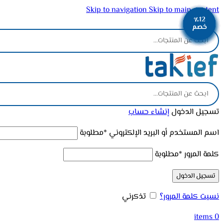
Skip to navigation
Skip to main content
٪13
٪12
٪12
٪13
٪12
٪11
٪11
٪11
٪2
ADD ANYTHING HERE OR JUST REMOVE IT…
خصم
خصم
خصم
خصم
خصم
خصم
خصم
خصم
خصم
تسجيل الدخول
إنشاء حساب
اسم المستخدم أو البريد الإلكتروني
*
مطلوبة
كلمة المرور
*
مطلوبة
تسجيل الدخول
نسيت كلمة المرور؟
تذكرني
items
0