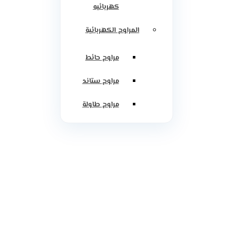
كهربائيه
المراوح الكهربائية
مراوح حائط
مراوح ستاند
مراوح طاولة