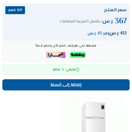
سعر المنتج
٪11 خصم
367
ر.س
( يشمل الضريبة المضافة )
412
ر.س
وفر 45 ر.س
قسّمها على طريقتك، اشترِ الآن وادفع لاحقاً
5
متبقي
قطع
إضافة إلى السلة