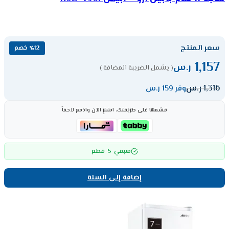
سعر المنتج
٪12 خصم
1,157
ر.س
( يشمل الضريبة المضافة )
1,316
ر.س
وفر 159 ر.س
قسّمها على طريقتك، اشترِ الآن وادفع لاحقاً
5
متبقي
قطع
إضافة إلى السلة