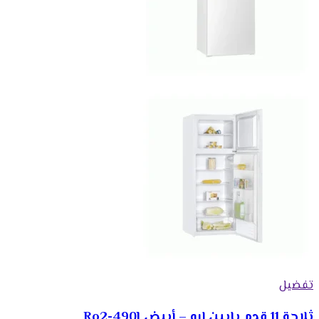
تفضيل
ثلاجة 11 قدم بابين ارو – أبيض Ro2-490l