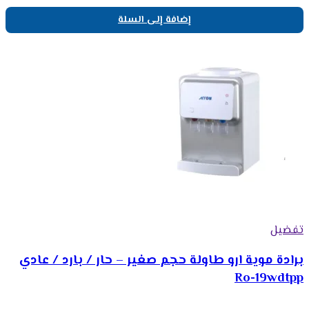
إضافة إلى السلة
تفضيل
برادة موية ارو طاولة حجم صغير – حار / بارد / عادي
Ro-19wdtpp