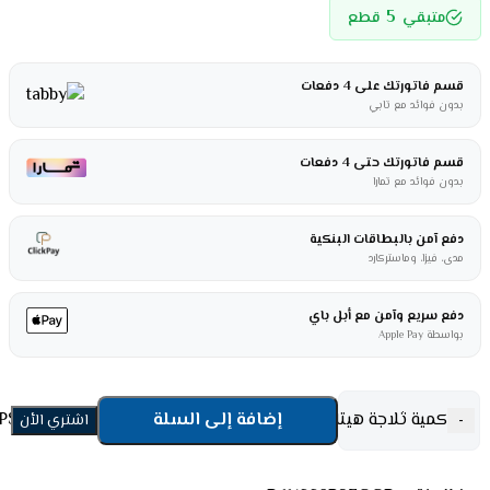
5
متبقي
قطع
قسم فاتورتك على 4 دفعات
بدون فوائد مع تابي
قسم فاتورتك حتى 4 دفعات
بدون فوائد مع تمارا
دفع آمن بالبطاقات البنكية
مدى، فيزا، وماستركارد
دفع سريع وآمن مع أبل باي
بواسطة Apple Pay
كمية ثلاجة هيتاشي ١٩ قدم 4 باب دولابى - زجاج رمادى R-W660PS7GGR
إضافة إلى السلة
-
اشتري الأن