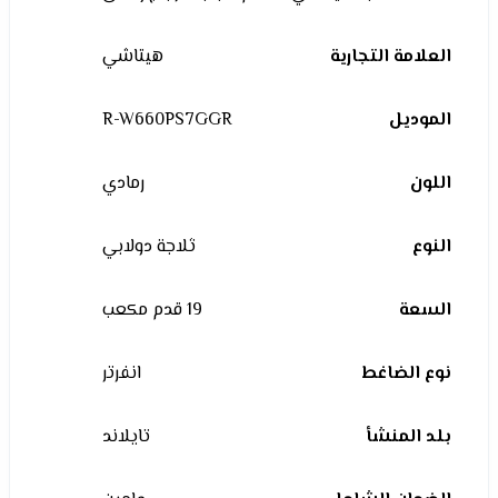
العلامة التجارية
هيتاشي
الموديل
R-W660PS7GGR
اللون
رمادي
النوع
ثلاجة دولابي
السعة
19 قدم مكعب
نوع الضاغط
انفرتر
بلد المنشأ
تايلاند