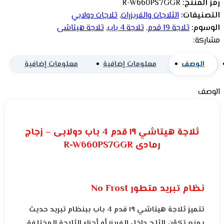
رمز المنتج:
R-W660PS7GGR
التصنيفات:
الثلاجات والفريزرات
,
ثلاجات دولابي
الوسوم:
ثلاجة 19 قدم
,
ثلاجة 4 باب
,
ثلاجة هيتاشى
مشاركة:
الوصف
معلومات إضافية
معلومات إضافية
الوصف
ثلاجة هيتاشي ١٩ قدم 4 باب دولابى – زجاج
رمادى R-W660PS7GGR
نظام تبريد متطور No Frost
تتميز ثلاجة هيتاشي ١٩ قدم 4 باب ببنظام تبريد حديث
يمنع تكوّن الثلج داخل الفريزر أو أجزاء الثلاجة المختلفة،