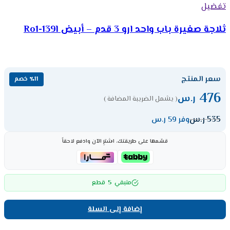
تفضيل
ثلاجة صغيرة باب واحد ارو 3 قدم – أبيض Ro1-139l
سعر المنتج
٪11 خصم
476
ر.س
( يشمل الضريبة المضافة )
535
ر.س
وفر 59 ر.س
قسّمها على طريقتك، اشترِ الآن وادفع لاحقاً
5
متبقي
قطع
إضافة إلى السلة