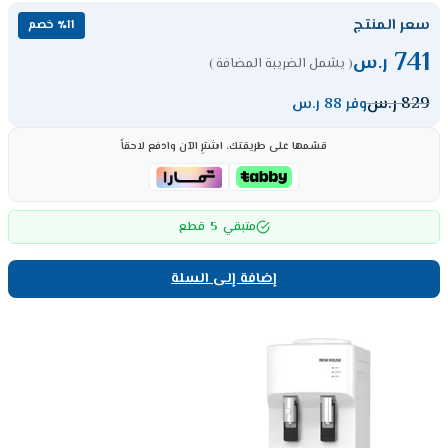
سعر المنتج
٪11 خصم
741
ر.س
( يشمل الضريبة المضافة )
829
ر.س
وفر 88 ر.س
قسّمها على طريقتك، اشترِ الآن وادفع لاحقاً
5
متبقي
قطع
إضافة إلى السلة