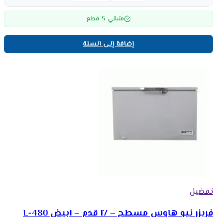
5
متبقي
قطع
إضافة إلى السلة
تفضيل
فريزر نيو هاوس مسطح – 17 قدم – ابيض 480-L