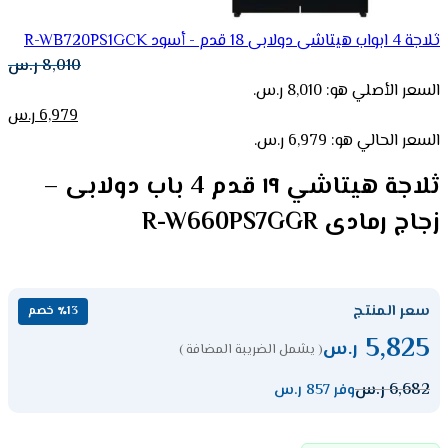
ثلاجة 4 ابواب هيتاشى دولابى 18 قدم - أسود R-WB720PS1GCK
8,010
ر.س
السعر الأصلي هو: 8,010 ر.س.
6,979
ر.س
السعر الحالي هو: 6,979 ر.س.
ثلاجة هيتاشي ١٩ قدم 4 باب دولابى –
زجاج رمادى R-W660PS7GGR
سعر المنتج
٪13 خصم
5,825
ر.س
( يشمل الضريبة المضافة )
6,682
ر.س
وفر 857 ر.س