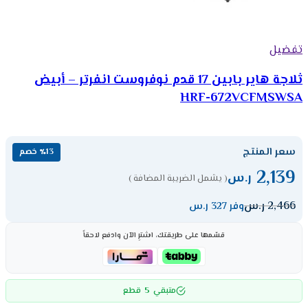
تفضيل
ثلاجة هاير بابين 17 قدم نوفروست انفرتر – أبيض
HRF-672VCFMSWSA
سعر المنتج
٪13 خصم
2,139
ر.س
( يشمل الضريبة المضافة )
2,466
ر.س
وفر 327 ر.س
قسّمها على طريقتك، اشترِ الآن وادفع لاحقاً
5
متبقي
قطع