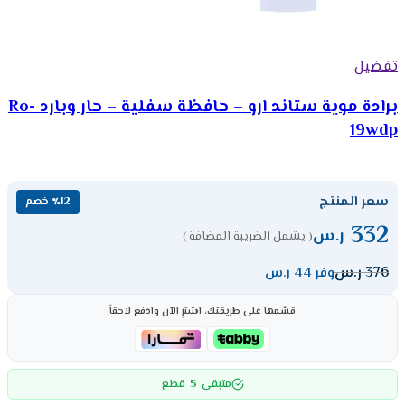
تفضيل
برادة موية ستاند ارو – حافظة سفلية – حار وبارد Ro-
19wdp
سعر المنتج
٪12 خصم
332
ر.س
( يشمل الضريبة المضافة )
376
ر.س
وفر 44 ر.س
قسّمها على طريقتك، اشترِ الآن وادفع لاحقاً
5
متبقي
قطع