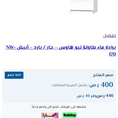
تفضيل
برادة ماء طاولة نيو هاوس – حار / بارد – أبيض NW-
170
سعر المنتج
٪10 خصم
400
ر.س
( يشمل الضريبة المضافة )
446
ر.س
وفر 46 ر.س
قسّمها على طريقتك، اشترِ الآن وادفع لاحقاً