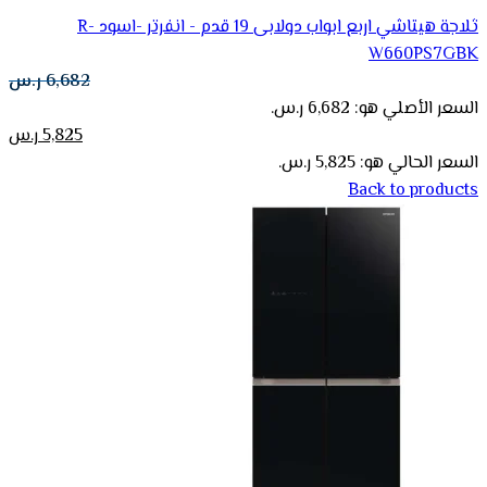
ثلاجة هيتاشي اربع ابواب دولابى 19 قدم - انفرتر -اسود R-
W660PS7GBK
6,682
ر.س
السعر الأصلي هو: 6,682 ر.س.
5,825
ر.س
السعر الحالي هو: 5,825 ر.س.
Back to products