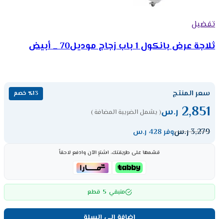
تفضيل
ثلاجة عرض بانكول 1 باب زجاج موديل70 _ أبيض
سعر المنتج
٪13 خصم
2,851
ر.س
( يشمل الضريبة المضافة )
3,279
ر.س
وفر 428 ر.س
قسّمها على طريقتك، اشترِ الآن وادفع لاحقاً
5
متبقي
قطع
إضافة إلى السلة