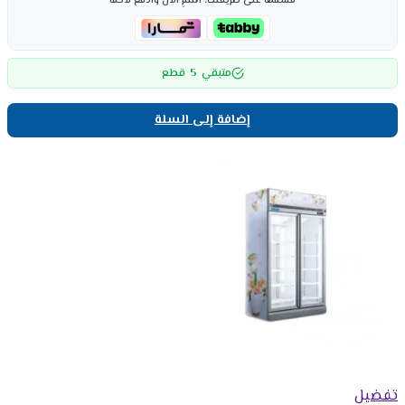
قسّمها على طريقتك، اشترِ الآن وادفع لاحقاً
5
متبقي
قطع
إضافة إلى السلة
تفضيل