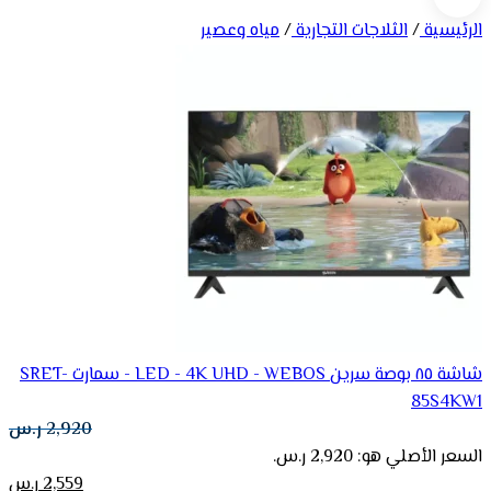
الرئيسية
/
الثلاجات التجارية
/
مياه وعصير
شاشة ٨٥ بوصة سرين LED - 4K UHD - WEBOS - سمارت SRET-
85S4KW1
2,920
ر.س
السعر الأصلي هو: 2,920 ر.س.
2,559
ر.س