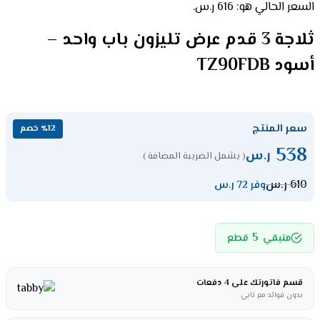
السعر الحالي هو: 616 ر.س.
ثلاجة 3 قدم عرض تليزون باب واحد –
أسود TZ90FDB
سعر المنتج
٪12 خصم
538
ر.س
( يشمل الضريبة المضافة )
610
ر.س
وفر 72 ر.س
5
متبقي
قطع
قسم فاتورتك على 4 دفعات
بدون فوائد مع تابي