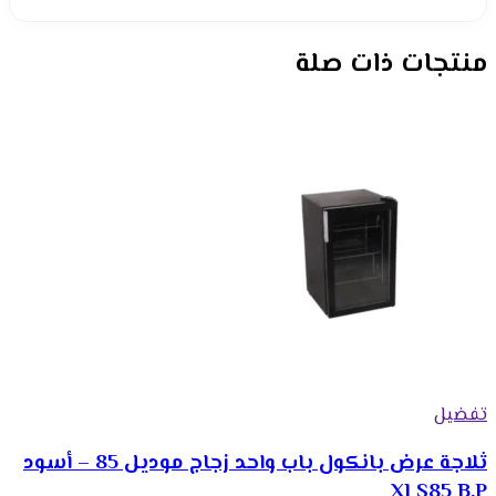
منتجات ذات صلة
تفضيل
ثلاجة عرض بانكول باب واحد زجاج موديل 85 – أسود
XLS85 B.P