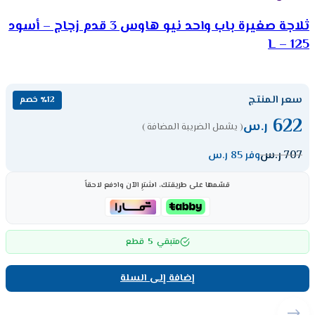
ثلاجة صغيرة باب واحد نيو هاوس 3 قدم زجاج – أسود
125 – L
سعر المنتج
٪12 خصم
622
ر.س
( يشمل الضريبة المضافة )
707
ر.س
وفر 85 ر.س
قسّمها على طريقتك، اشترِ الآن وادفع لاحقاً
5
متبقي
قطع
إضافة إلى السلة