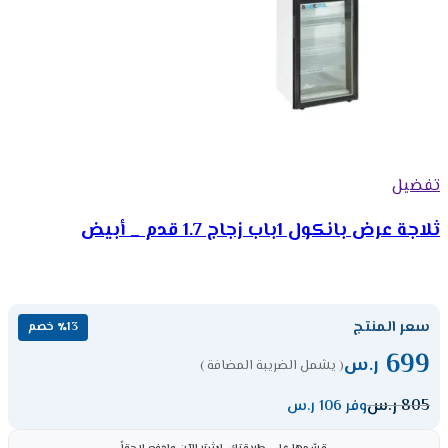
تفضيل
ثلاجة عرض بانكول 1باب زجاج 1.7 قدم _ أبيض
سعر المنتج
٪13 خصم
699
ر.س
( يشمل الضريبة المضافة )
805
ر.س
وفر 106 ر.س