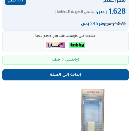
سعر المنتج
٪13 خصم
1,628
ر.س
( يشمل الضريبة المضافة )
1,873
ر.س
وفر 245 ر.س
قسّمها على طريقتك، اشترِ الآن وادفع لاحقاً
5
متبقي
قطع
إضافة إلى السلة