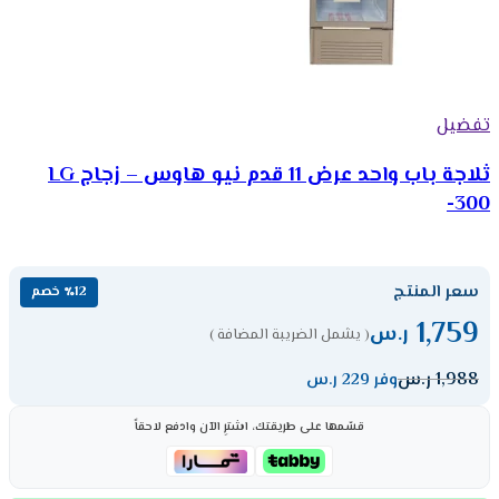
تفضيل
ثلاجة باب واحد عرض 11 قدم نيو هاوس – زجاج LG
-300
سعر المنتج
٪12 خصم
1,759
ر.س
( يشمل الضريبة المضافة )
1,988
ر.س
وفر 229 ر.س
قسّمها على طريقتك، اشترِ الآن وادفع لاحقاً