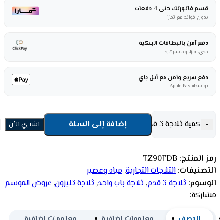
قسم فاتورتك حتى 4 دفعات
بدون فوائد مع تمارا
دفع آمن بالبطاقات البنكية
مدى، فيزا، وماستركارد
دفع سريع وآمن مع أبل باي
بواسطة Apple Pay
كمية ثلاجة 3 قدم عرض تليزون باب واحد - أسود TZ90FDB
إضافة إلى السلة
-
اشتري الأن
رمز المنتج:
TZ90FDB
التصنيفات:
الثلاجات التجارية
,
مياه وعصير
الوسوم:
ثلاجة 3 قدم
,
ثلاجة باب واحد
,
ثلاجة تليزون
,
عروض الموسم
مشاركة:
الوصف
معلومات إضافية
معلومات إضافية