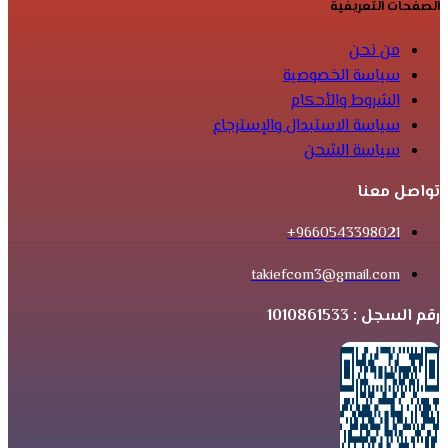
الصفحات التعريفية
من نحن
سياسة الخصوصية
الشروط والأحكام
سياسة الاستبدال والإسترجاع
سياسة الشحن
تواصل معنا
9660543398021+
takiefcom3@gmail.com
رقم السجل : 1010861533