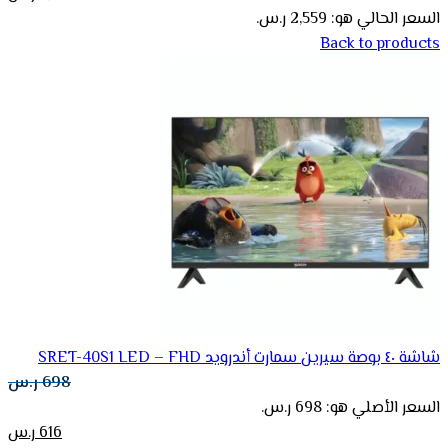
السعر الحالي هو: 2,559 ر.س.
Back to products
شاشة ٤٠ بوصة سيرين سمارت أندرويد SRET-40S1 LED – FHD
698
ر.س
السعر الأصلي هو: 698 ر.س.
616
ر.س