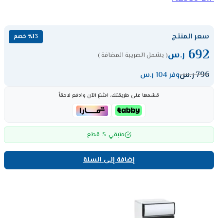
سعر المنتج
٪13 خصم
692
ر.س
( يشمل الضريبة المضافة )
796
ر.س
وفر 104 ر.س
قسّمها على طريقتك، اشترِ الآن وادفع لاحقاً
5
متبقي
قطع
إضافة إلى السلة