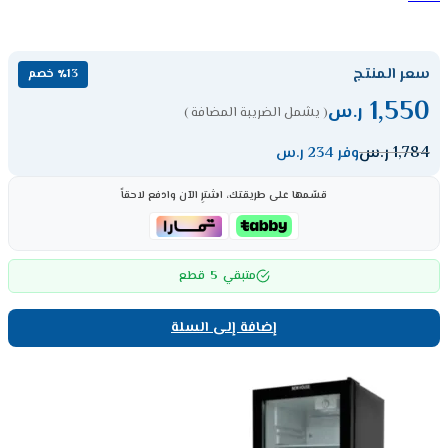
سعر المنتج
٪13 خصم
1,550
ر.س
( يشمل الضريبة المضافة )
1,784
ر.س
وفر 234 ر.س
قسّمها على طريقتك، اشترِ الآن وادفع لاحقاً
5
متبقي
قطع
إضافة إلى السلة