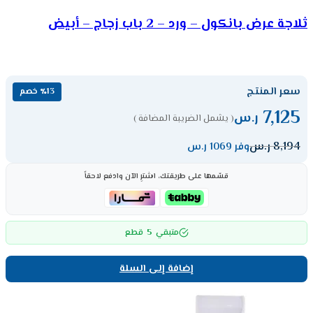
ثلاجة عرض بانكول – ورد – 2 باب زجاج – أبيض
سعر المنتج
٪13 خصم
7,125
ر.س
( يشمل الضريبة المضافة )
8,194
ر.س
وفر 1069 ر.س
قسّمها على طريقتك، اشترِ الآن وادفع لاحقاً
5
متبقي
قطع
إضافة إلى السلة