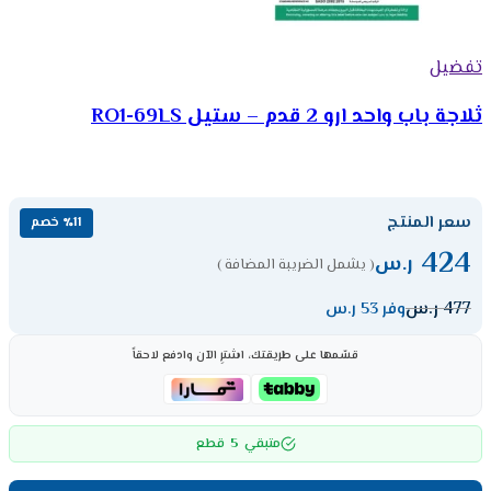
تفضيل
ثلاجة باب واحد ارو 2 قدم – ستيل RO1-69LS
سعر المنتج
٪11 خصم
424
ر.س
( يشمل الضريبة المضافة )
477
ر.س
وفر 53 ر.س
قسّمها على طريقتك، اشترِ الآن وادفع لاحقاً
5
متبقي
قطع