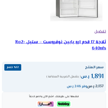
تفضيل
ثلاجة 17 قدم ارو بابين نوفروست – ستيل Ro2-
640nfs
سعر المنتج
٪12 خصم
1,891
ر.س
( يشمل الضريبة المضافة )
2,137
ر.س
وفر 246 ر.س
قسّمها على طريقتك، اشترِ الآن وادفع لاحقاً