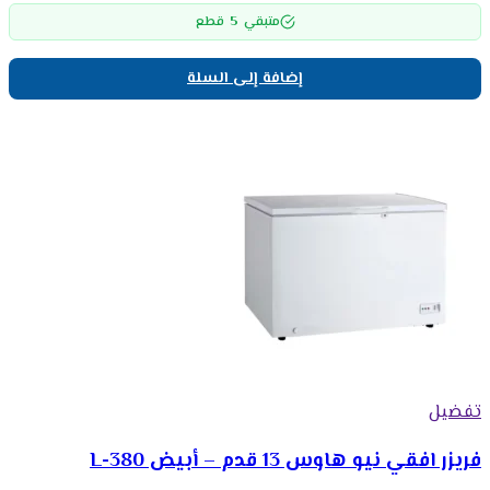
5
متبقي
قطع
إضافة إلى السلة
تفضيل
فريزر افقي نيو هاوس 13 قدم – أبيض 380-L