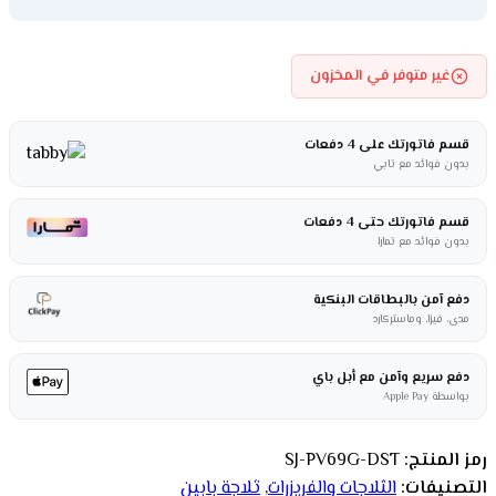
غير متوفر في المخزون
قسم فاتورتك على 4 دفعات
بدون فوائد مع تابي
قسم فاتورتك حتى 4 دفعات
بدون فوائد مع تمارا
دفع آمن بالبطاقات البنكية
مدى، فيزا، وماستركارد
دفع سريع وآمن مع أبل باي
بواسطة Apple Pay
رمز المنتج:
SJ-PV69G-DST
التصنيفات:
الثلاجات والفريزرات
,
ثلاجة بابين