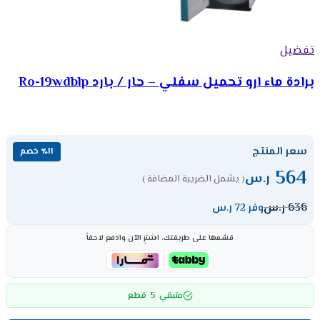
تفضيل
برادة ماء ارو تحميل سفلي – حار / بارد Ro-19wdblp
سعر المنتج
٪11 خصم
564
ر.س
( يشمل الضريبة المضافة )
636
ر.س
وفر 72 ر.س
قسّمها على طريقتك، اشترِ الآن وادفع لاحقاً
5
متبقي
قطع