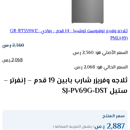
ثلاجه وفريزر نوفروست توشيبا - 14 قدم - رمادي GR-RT559WE-
PMU(49)
2,360
ر.س
السعر الأصلي هو: 2,360 ر.س.
2,068
ر.س
السعر الحالي هو: 2,068 ر.س.
ثلاجه وفريزر شارب بابين 19 قدم – إنفرتر –
ستيل SJ-PV69G-DST
سعر المنتج
2,887
ر.س
( يشمل الضريبة المضافة )