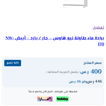
تفضيل
برادة ماء طاولة نيو هاوس – حار / بارد – أبيض NW-
170
سعر المنتج
٪10 خصم
400
ر.س
( يشمل الضريبة المضافة )
446
ر.س
وفر 46 ر.س
قسّمها على طريقتك، اشترِ الآن وادفع لاحقاً