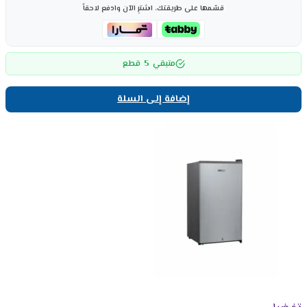
قسّمها على طريقتك، اشترِ الآن وادفع لاحقاً
5
متبقي
قطع
إضافة إلى السلة