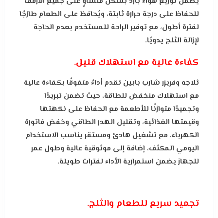
يضمن توزيع هواء بارد بشكل متساوٍ على جميع الأرفف
للحفاظ على درجة حرارة ثابتة، ويُحافظ على الطعام طازجًا
لفترة أطول، مع توفير الراحة للمستخدم بعدم الحاجة
لإزالة الثلج يدويًا.
كفاءة عالية مع استهلاك قليل.
ثلاجه وفريزر شارب بابين تقدم أداءً متفوقًا بكفاءة عالية
مع استهلاك منخفض للطاقة، حيث تضمن تبريدًا
وتجميدًا متوازنًا للأطعمة مع الحفاظ على نكهتها
وقيمتها الغذائية، وتقليل الهدر الطاقي وخفض فاتورة
الكهرباء، مع تشغيل هادئ ومستقر يناسب الاستخدام
اليومي المكثف، إضافة إلى موثوقية عالية وطول عمر
للجهاز يضمن استمرارية الأداء لفترات طويلة.
تجميد سريع للطعام والثلج.