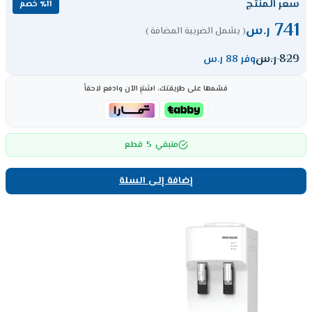
سعر المنتج
٪11 خصم
741
ر.س
( يشمل الضريبة المضافة )
829
ر.س
وفر 88 ر.س
قسّمها على طريقتك، اشترِ الآن وادفع لاحقاً
5
متبقي
قطع
إضافة إلى السلة