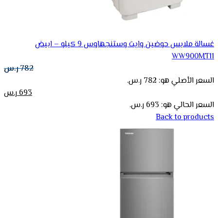
غسالة ملابس حوضين وايت وستنجهاوس 9 كيلو – ابيض
WW900MT11
782
ر.س
السعر الأصلي هو: 782 ر.س.
693
ر.س
السعر الحالي هو: 693 ر.س.
Back to products