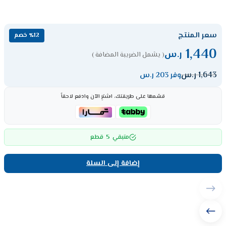
سعر المنتج
٪12 خصم
1,440
ر.س
( يشمل الضريبة المضافة )
1,643
ر.س
وفر 203 ر.س
قسّمها على طريقتك، اشترِ الآن وادفع لاحقاً
5
متبقي
قطع
إضافة إلى السلة