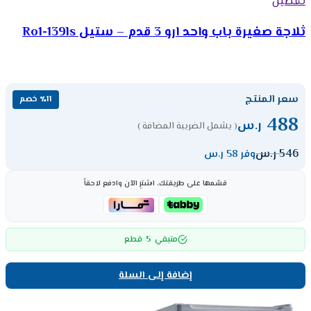
تفضيل
ثلاجة صغيرة باب واحد ارو 3 قدم – ستيل Ro1-139ls
سعر المنتج
٪11 خصم
488
ر.س
( يشمل الضريبة المضافة )
546
ر.س
وفر 58 ر.س
قسّمها على طريقتك، اشترِ الآن وادفع لاحقاً
5
متبقي
قطع
إضافة إلى السلة