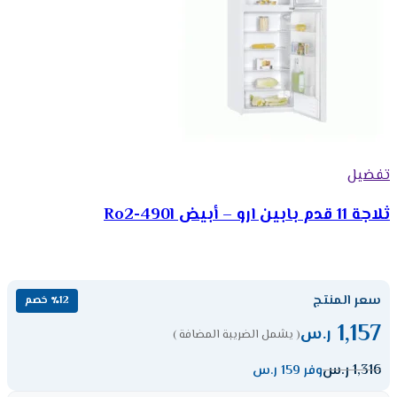
تفضيل
ثلاجة 11 قدم بابين ارو – أبيض Ro2-490l
سعر المنتج
٪12 خصم
1,157
ر.س
( يشمل الضريبة المضافة )
1,316
ر.س
وفر 159 ر.س