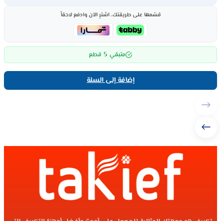
قسّمها على طريقتك، اشترِ الآن وادفع لاحقاً
5
متبقي
قطع
إضافة إلى السلة