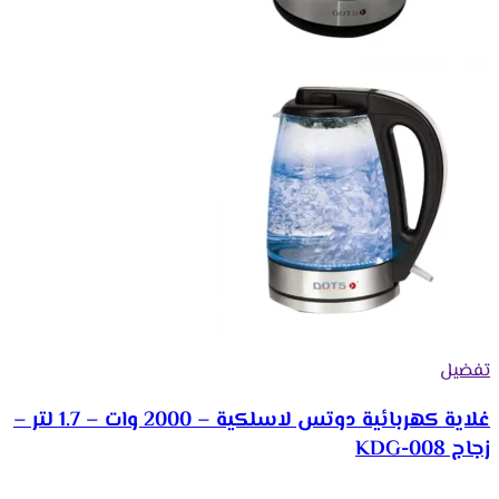
تفضيل
غلاية كهربائية دوتس لاسلكية – 2000 وات – 1.7 لتر –
زجاج KDG-008