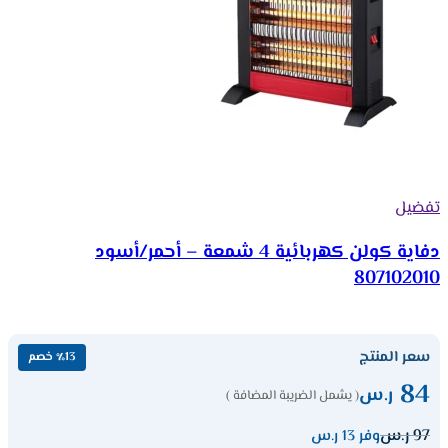
تفضيل
دفاية كولن كهربائية 4 شمعة – أحمر/أسود
807102010
سعر المنتج
٪13 خصم
84
ر.س
( يشمل الضريبة المضافة )
97
ر.س
وفر 13 ر.س