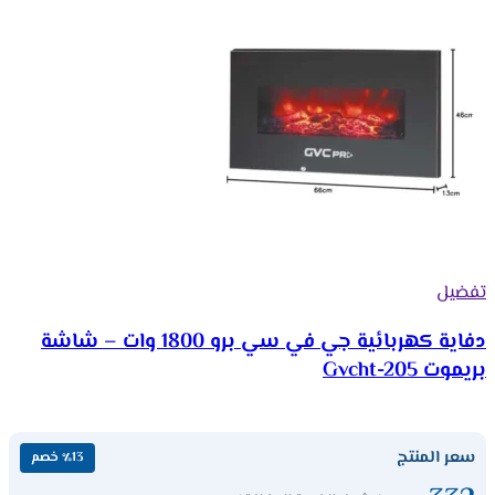
تفضيل
دفاية كهربائية جي في سي برو 1800 وات – شاشة
بريموت Gvcht-205
سعر المنتج
٪13 خصم