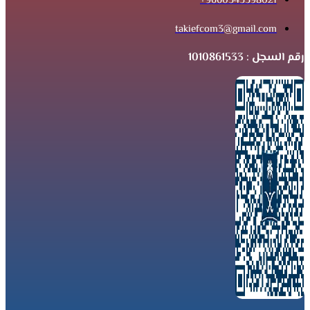
9660543398021+
takiefcom3@gmail.com
رقم السجل : 1010861533