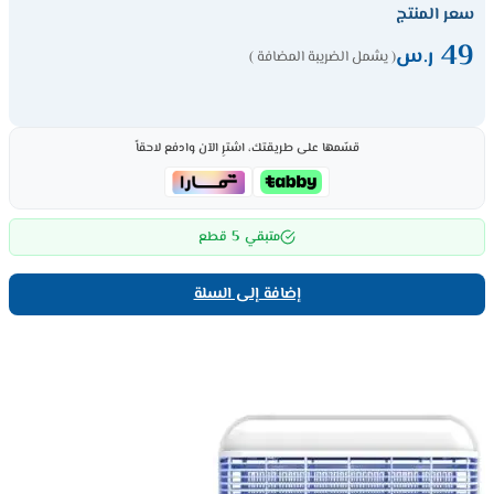
سعر المنتج
49
ر.س
( يشمل الضريبة المضافة )
قسّمها على طريقتك، اشترِ الآن وادفع لاحقاً
5
متبقي
قطع
إضافة إلى السلة