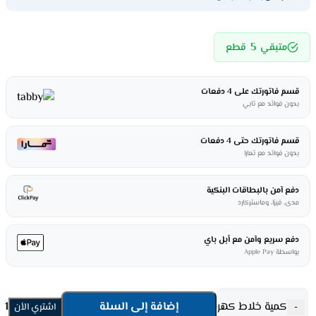
5
متبقي
قطع
قسم فاتورتك على 4 دفعات
بدون فوائد مع تابي
قسم فاتورتك حتى 4 دفعات
بدون فوائد مع تمارا
دفع آمن بالبطاقات البنكية
مدى، فيزا، وماستركارد
دفع سريع وآمن مع أبل باي
بواسطة Apple Pay
كمية خلاط كهرباء إمبكس 3*1 - 400 وات – أبيض Bl 3503 B
إضافة إلى السلة
-
اشتري الأن