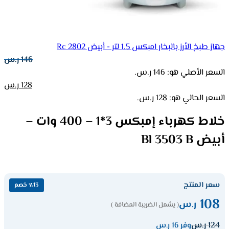
جهاز طبخ الأرز بالبخار امبكس 1.5 لتر - أبيض Rc 2802
146
ر.س
السعر الأصلي هو: 146 ر.س.
128
ر.س
السعر الحالي هو: 128 ر.س.
خلاط كهرباء إمبكس 3*1 – 400 وات –
أبيض Bl 3503 B
سعر المنتج
٪13 خصم
108
ر.س
( يشمل الضريبة المضافة )
124
ر.س
وفر 16 ر.س