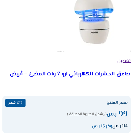
تفضيل
صاعق الحشرات الكهربائي ارو 7 وات المضئ – أبيض
سعر المنتج
٪13 خصم
99
ر.س
( يشمل الضريبة المضافة )
114
ر.س
وفر 15 ر.س