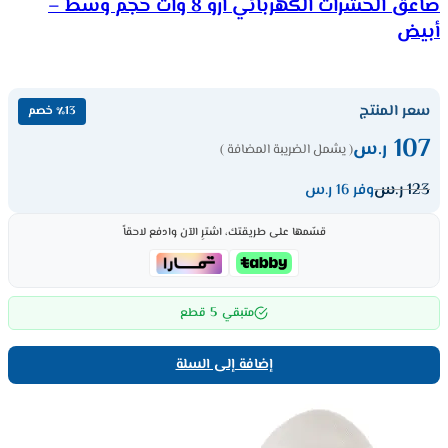
صاعق الحشرات الكهربائي ارو 8 وات حجم وسط –
أبيض
سعر المنتج
٪13 خصم
107
ر.س
( يشمل الضريبة المضافة )
123
ر.س
وفر 16 ر.س
قسّمها على طريقتك، اشترِ الآن وادفع لاحقاً
5
متبقي
قطع
إضافة إلى السلة