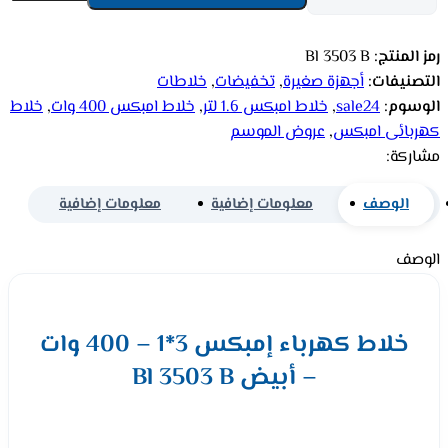
رمز المنتج:
Bl 3503 B
التصنيفات:
أجهزة صغيرة
,
تخفيضات
,
خلاطات
الوسوم:
sale24
,
خلاط امبكس 1.6 لتر
,
خلاط امبكس 400 وات
,
خلاط
كهربائى امبكس
,
عروض الموسم
مشاركة:
الوصف
معلومات إضافية
معلومات إضافية
الوصف
خلاط كهرباء إمبكس 3*1 – 400 وات
– أبيض Bl 3503 B