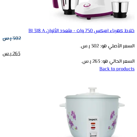
خلاط كهرباء امبكس 750 وات - متعدد الألوان Bl 318 A
302
ر.س
السعر الأصلي هو: 302 ر.س.
263
ر.س
السعر الحالي هو: 263 ر.س.
Back to products