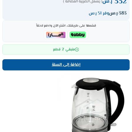
332
ر.س
( يشمل الضريبة المضافة )
383
ر.س
وفر 51 ر.س
قسّمها على طريقتك، اشترِ الآن وادفع لاحقاً
2
متبقي
قطع
إضافة إلى السلة