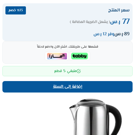
سعر المنتج
٪13 خصم
77
ر.س
( يشمل الضريبة المضافة )
89
ر.س
وفر 12 ر.س
قسّمها على طريقتك، اشترِ الآن وادفع لاحقاً
5
متبقي
قطع
إضافة إلى السلة