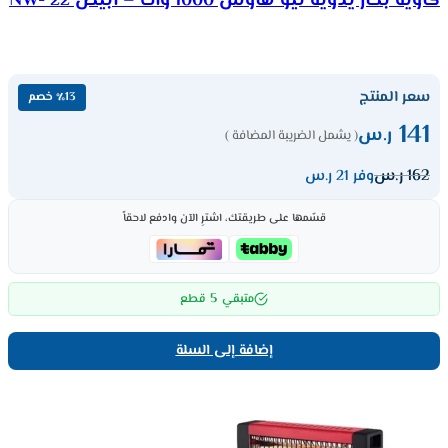
كاوية بخار يدوية نيو هاوس 1000 وات – ابيض NW- 22
سعر المنتج
٪13 خصم
141
ر.س
( يشمل الضريبة المضافة )
162
ر.س
وفر 21 ر.س
قسّمها على طريقتك، اشترِ الآن وادفع لاحقاً
5
متبقي
قطع
إضافة إلى السلة