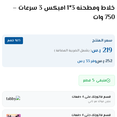
خلاط ومطحنه 3*1 امبكس 3 سرعات –
750 وات
سعر المنتج
٪13 خصم
219
ر.س
( يشمل الضريبة المضافة )
252
ر.س
وفر 33 ر.س
5
متبقي
قطع
قسم فاتورتك على 4 دفعات
بدون فوائد مع تابي
قسم فاتورتك حتى 4 دفعات