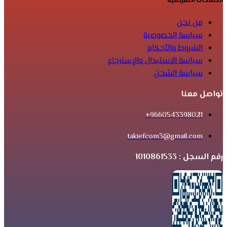
الصفحات التعريفية
من نحن
سياسة الخصوصية
الشروط والأحكام
سياسة الاستبدال والإسترجاع
سياسة الشحن
تواصل معنا
9660543398021+
takiefcom3@gmail.com
رقم السجل : 1010861533