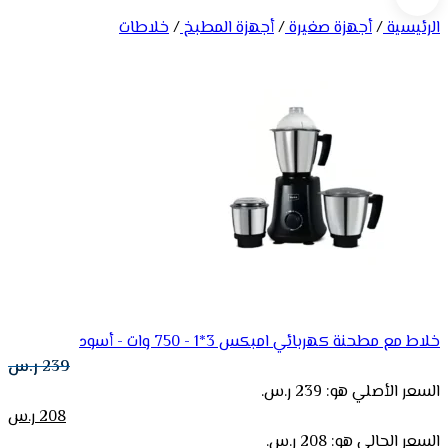
الرئيسية
/
أجهزة صغيرة
/
أجهزة المطبخ
/
خلاطات
خلاط مع مطحنة كهربائي امبكس 3*1 - 750 وات - أسود
239
ر.س
السعر الأصلي هو: 239 ر.س.
208
ر.س
السعر الحالي هو: 208 ر.س.