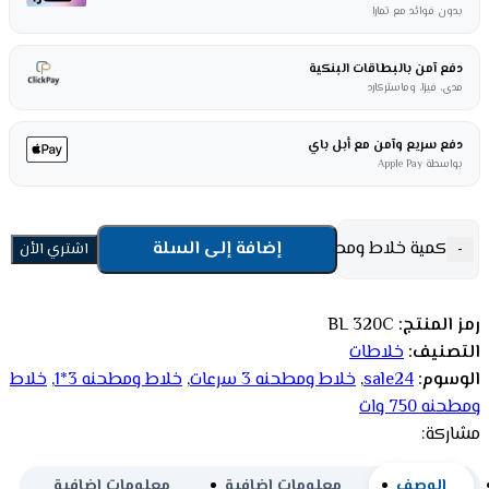
بدون فوائد مع تمارا
دفع آمن بالبطاقات البنكية
مدى، فيزا، وماستركارد
دفع سريع وآمن مع أبل باي
بواسطة Apple Pay
كمية خلاط ومطحنه 3*1 امبكس 3 سرعات - 750 وات
إضافة إلى السلة
-
+
اشتري الأن
رمز المنتج:
BL 320C
التصنيف:
خلاطات
الوسوم:
sale24
,
خلاط ومطحنه 3 سرعات
,
خلاط ومطحنه 3*1
,
خلاط
ومطحنه 750 وات
مشاركة:
الوصف
معلومات إضافية
معلومات إضافية