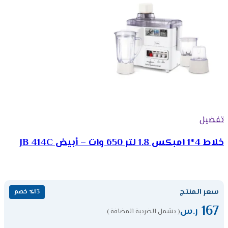
تفضيل
خلاط 4*1 امبكس 1.8 لتر 650 وات – أبيض JB 414C
سعر المنتج
٪13 خصم
167
ر.س
( يشمل الضريبة المضافة )