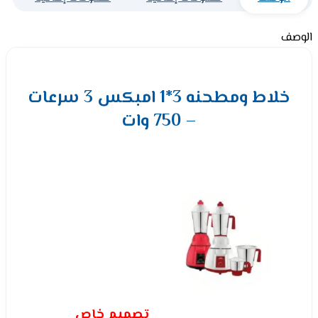
الوصف
خلاط ومطحنه 3*1 امبكس 3 سرعات
– 750 وات
تصميم خاص