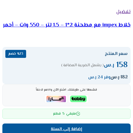
تفضيل
خلاط impex مع مطحنة 2*1 – 1.5 لتر – 550 وات – أحمر
سعر المنتج
٪13 خصم
158
ر.س
( يشمل الضريبة المضافة )
182
ر.س
وفر 24 ر.س
قسّمها على طريقتك، اشترِ الآن وادفع لاحقاً
5
متبقي
قطع
إضافة إلى السلة