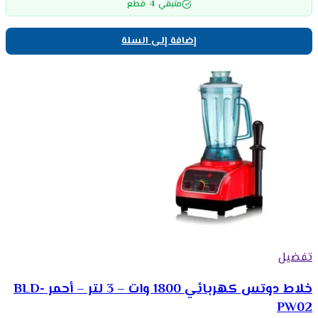
4
متبقي
قطع
إضافة إلى السلة
تفضيل
خلاط دوتس كهربائي 1800 وات – 3 لتر – أحمر BLD-
PW02