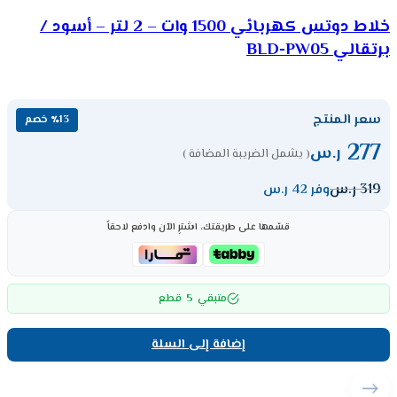
خلاط دوتس كهربائي 1500 وات – 2 لتر – أسود /
برتقالي BLD-PW05
سعر المنتج
٪13 خصم
277
ر.س
( يشمل الضريبة المضافة )
319
ر.س
وفر 42 ر.س
قسّمها على طريقتك، اشترِ الآن وادفع لاحقاً
5
متبقي
قطع
إضافة إلى السلة