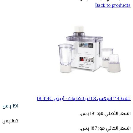
Back to products
خلاط 4*1 امبكس 1.8 لتر 650 وات - أبيض JB 414C
191
ر.س
السعر الأصلي هو: 191 ر.س.
167
ر.س
السعر الحالي هو: 167 ر.س.