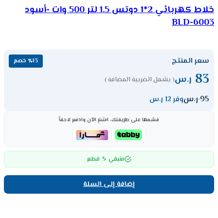
خلاط كهربائي 2*1 دوتس 1.5 لتر 500 وات -أسود
BLD-6003
سعر المنتج
٪13 خصم
83
ر.س
( يشمل الضريبة المضافة )
95
ر.س
وفر 12 ر.س
قسّمها على طريقتك، اشترِ الآن وادفع لاحقاً
5
متبقي
قطع
إضافة إلى السلة