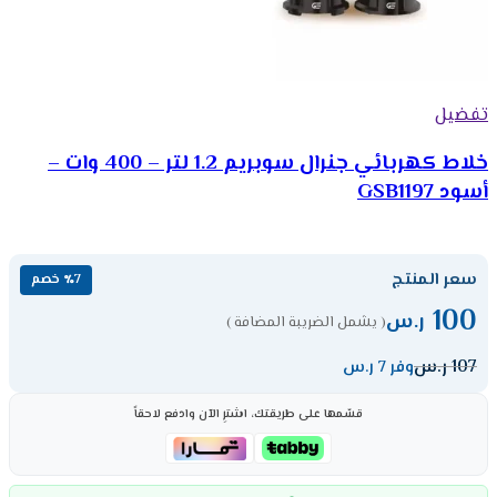
تفضيل
خلاط كهربائي جنرال سوبريم 1.2 لتر – 400 وات –
أسود GSB1197
سعر المنتج
٪7 خصم
100
ر.س
( يشمل الضريبة المضافة )
107
ر.س
وفر 7 ر.س
قسّمها على طريقتك، اشترِ الآن وادفع لاحقاً