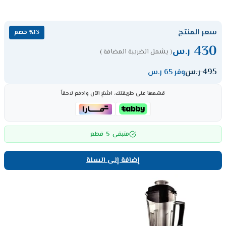
سعر المنتج
٪13 خصم
430
ر.س
( يشمل الضريبة المضافة )
495
ر.س
وفر 65 ر.س
قسّمها على طريقتك، اشترِ الآن وادفع لاحقاً
5
متبقي
قطع
إضافة إلى السلة