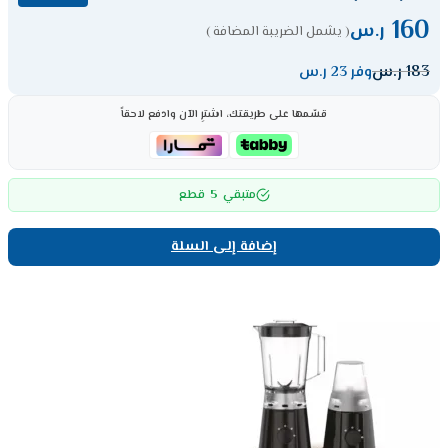
160
ر.س
( يشمل الضريبة المضافة )
183
ر.س
وفر 23 ر.س
قسّمها على طريقتك، اشترِ الآن وادفع لاحقاً
5
متبقي
قطع
إضافة إلى السلة