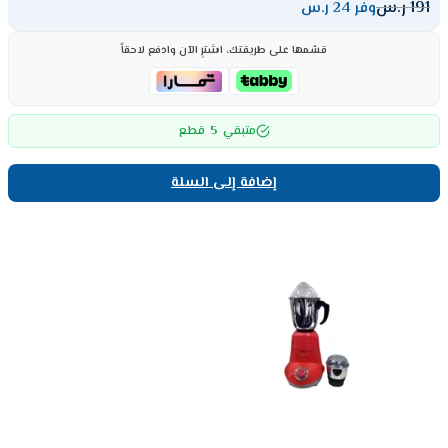
191
ر.س
وفر 24 ر.س
قسّمها على طريقتك، اشترِ الآن وادفع لاحقاً
5
متبقي
قطع
إضافة إلى السلة