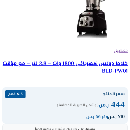
تفضيل
خلاط دوتس كهربائي 1800 وات – 2.8 لتر – مع مؤقت
BLD-PW01
سعر المنتج
٪13 خصم
444
ر.س
( يشمل الضريبة المضافة )
510
ر.س
وفر 66 ر.س
قسّمها على طريقتك، اشترِ الآن وادفع لاحقاً