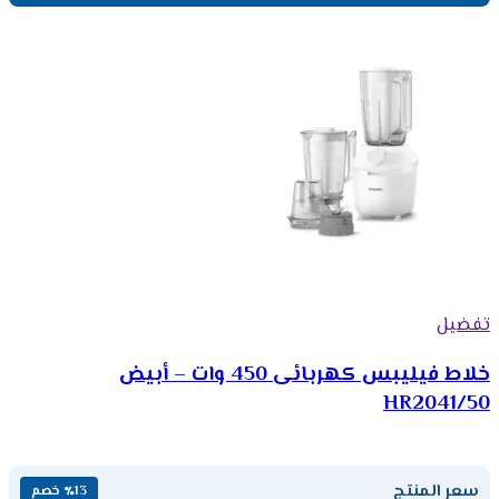
تفضيل
خلاط فيليبس كهربائى 450 وات – أبيض
HR2041/50
سعر المنتج
٪13 خصم