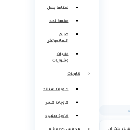
قطاعة بصل
مفرمة لحم
صانع
الساندوتش
قلايات
وشوايات
كاويات
كاويات ستاند
كاويات كبس
كاوية صغيره
رباء بلت ان
مكانس كهربائية