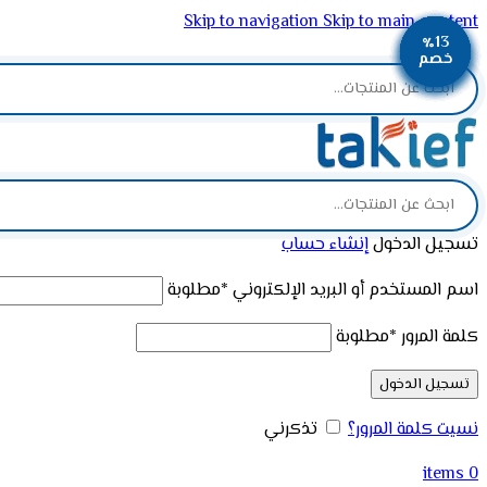
Skip to navigation
Skip to main content
٪10
٪12
٪13
٪13
٪13
٪13
٪13
٪13
ADD ANYTHING HERE OR JUST REMOVE IT…
خصم
خصم
خصم
خصم
خصم
خصم
خصم
خصم
تسجيل الدخول
إنشاء حساب
اسم المستخدم أو البريد الإلكتروني
*
مطلوبة
كلمة المرور
*
مطلوبة
تسجيل الدخول
نسيت كلمة المرور؟
تذكرني
items
0