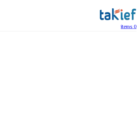
items
0