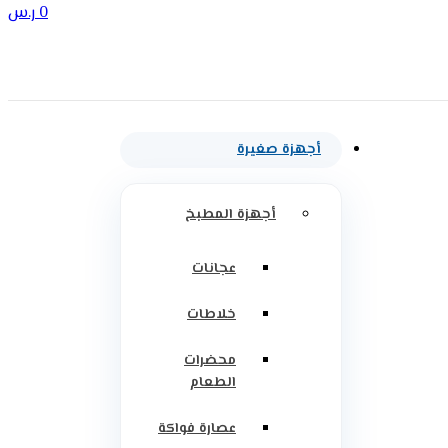
0
ر.س
أجهزة صغيرة
أجهزة المطبخ
عجانات
خلاطات
محضرات
الطعام
عصارة فواكة