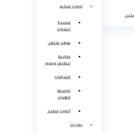
ادوات منزليه
سخين
مصيدة
حشرات
موقد متنقل
ماكينة
تنظيف وبلاور
كشافات
توصيلة
كهرباء
أدوات مطبخ
دفايات