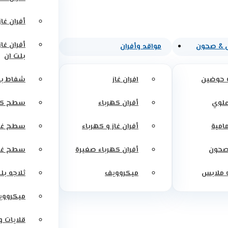
أفران غاز
أفران غاز
 & صحون
مواقد وأفران
بلت ان
 حوضين
افران غاز
شفاط بل
علوي
أفران كهرباء
سطح كه
مامية
أفران غاز و كهرباء
سطح غاز
صحون
أفران كهرباء صغيرة
سطح غاز
 ملابس
ميكروويف
ثلاجه بل
ميكرووي
قلايات 