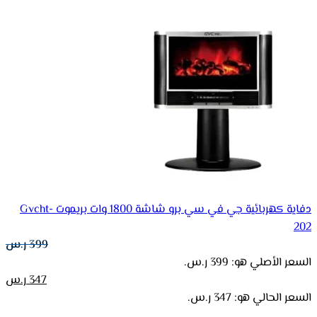
دفاية كهربائية جي في سي برو شاشة 1800 وات بريموت Gvcht-
202
399
ر.س
السعر الأصلي هو: 399 ر.س.
347
ر.س
السعر الحالي هو: 347 ر.س.