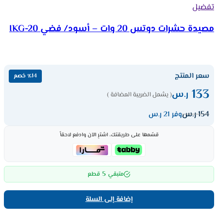
تفضيل
مصيدة حشرات دوتس 20 وات – أسود/ فضي IKG-20
سعر المنتج
٪14 خصم
133
ر.س
( يشمل الضريبة المضافة )
154
ر.س
وفر 21 ر.س
قسّمها على طريقتك، اشترِ الآن وادفع لاحقاً
5
متبقي
قطع
إضافة إلى السلة