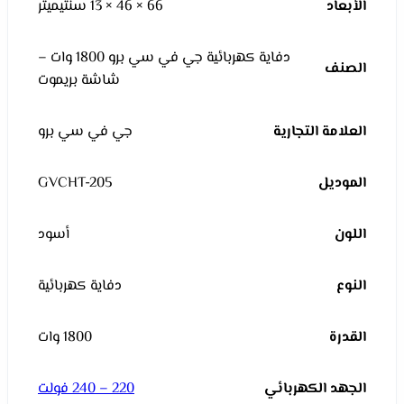
الأبعاد
66 × 46 × 13 سنتيميتر
دفاية كهربائية جي في سي برو 1800 وات –
الصنف
شاشة بريموت
العلامة التجارية
جي في سي برو
الموديل
GVCHT-205
اللون
أسود
النوع
دفاية كهربائية
القدرة
1800 وات
الجهد الكهربائي
220 – 240 فولت