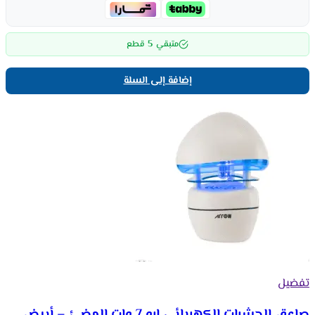
5
متبقي
قطع
إضافة إلى السلة
تفضيل
صاعق الحشرات الكهربائي ارو 7 وات المضئ – أبيض