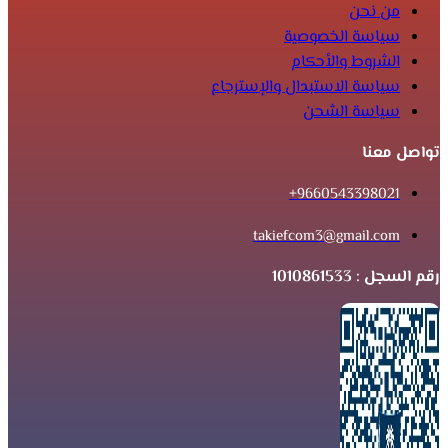
من نحن
سياسة الخصوصية
الشروط والأحكام
سياسة الاستبدال والإسترجاع
سياسة الشحن
تواصل معنا
9660543398021+
takiefcom3@gmail.com
رقم السجل : 1010861533