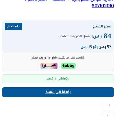
807102010
سعر المنتج
٪13 خصم
84
ر.س
( يشمل الضريبة المضافة )
97
ر.س
وفر 13 ر.س
قسّمها على طريقتك، اشترِ الآن وادفع لاحقاً
5
متبقي
قطع
إضافة إلى السلة