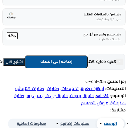
دفع آمن بالبطاقات البنكية
مدى، فيزا، وماستركارد
دفع سريع وآمن مع أبل باي
بواسطة Apple Pay
كمية دفاية كهربائية جي في سي برو 1800 وات – شاشة بريموت Gvcht-205
إضافة إلى السلة
-
اشتري الأن
رمز المنتج:
Gvcht-205
التصنيفات:
أجهزة صغيرة
,
تخفيضات
,
دفايات
,
دفايات كهربائيه
الوسوم:
sale24
,
دفاية بريموت
,
دفاية جي في سي برو
,
دفاية
كهربائية
,
عروض الموسم
مشاركة:
الوصف
معلومات إضافية
معلومات إضافية