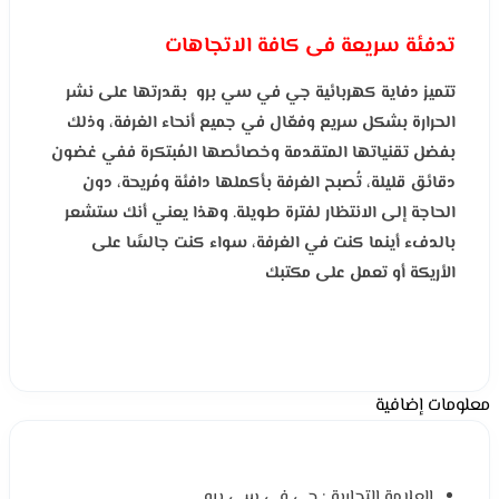
تدفئة سريعة فى كافة الاتجاهات
تتميز دفاية كهربائية جي في سي برو بقدرتها على نشر
الحرارة بشكل سريع وفعّال في جميع أنحاء الغرفة، وذلك
بفضل تقنياتها المتقدمة وخصائصها المُبتكرة ففي غضون
دقائق قليلة، تُصبح الغرفة بأكملها دافئة ومُريحة، دون
الحاجة إلى الانتظار لفترة طويلة. وهذا يعني أنك ستشعر
بالدفء أينما كنت في الغرفة، سواء كنت جالسًا على
الأريكة أو تعمل على مكتبك
معلومات إضافية
العلامة التجارية : جي فى سي برو