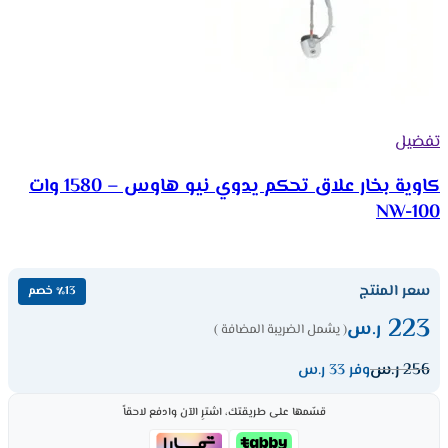
تفضيل
كاوية بخار علاق تحكم يدوي نيو هاوس – 1580 وات
NW-100
سعر المنتج
٪13 خصم
223
ر.س
( يشمل الضريبة المضافة )
256
ر.س
وفر 33 ر.س
قسّمها على طريقتك، اشترِ الآن وادفع لاحقاً