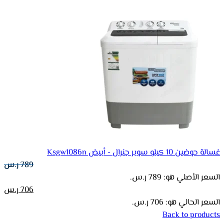
غسالة حوضين 10 كيلو سوبر جنرال - أبيض Ksgw1086n
789
ر.س
السعر الأصلي هو: 789 ر.س.
706
ر.س
السعر الحالي هو: 706 ر.س.
Back to products