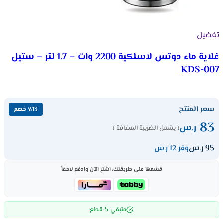
تفضيل
غلاية ماء دوتس لاسلكية 2200 وات – 1.7 لتر – ستيل
KDS-007
سعر المنتج
٪13 خصم
83
ر.س
( يشمل الضريبة المضافة )
95
ر.س
وفر 12 ر.س
قسّمها على طريقتك، اشترِ الآن وادفع لاحقاً
5
متبقي
قطع