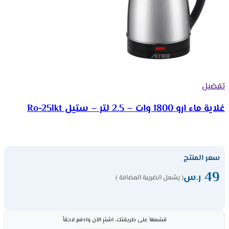
تفضيل
غلاية ماء ارو 1800 وات – 2.5 لتر – ستيل Ro-25lkt
سعر المنتج
49
ر.س
( يشمل الضريبة المضافة )
قسّمها على طريقتك، اشترِ الآن وادفع لاحقاً