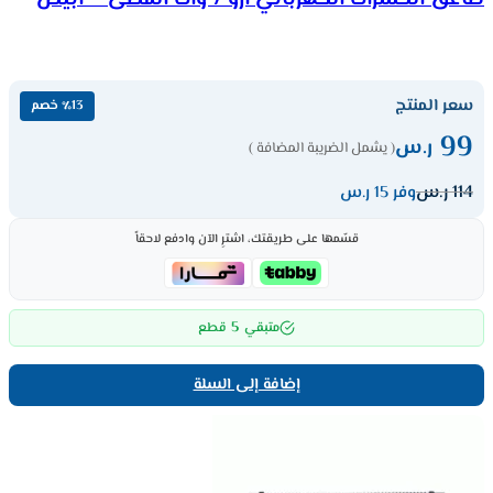
سعر المنتج
٪13 خصم
99
ر.س
( يشمل الضريبة المضافة )
114
ر.س
وفر 15 ر.س
قسّمها على طريقتك، اشترِ الآن وادفع لاحقاً
5
متبقي
قطع
إضافة إلى السلة