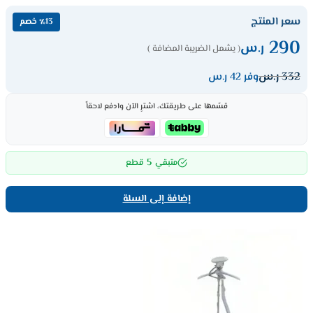
سعر المنتج
٪13 خصم
290
ر.س
( يشمل الضريبة المضافة )
332
ر.س
وفر 42 ر.س
قسّمها على طريقتك، اشترِ الآن وادفع لاحقاً
5
متبقي
قطع
إضافة إلى السلة