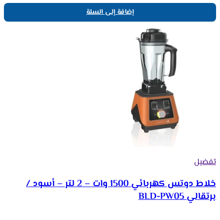
إضافة إلى السلة
تفضيل
خلاط دوتس كهربائي 1500 وات – 2 لتر – أسود /
برتقالي BLD-PW05