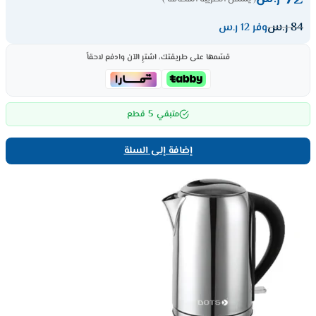
84
ر.س
وفر 12 ر.س
قسّمها على طريقتك، اشترِ الآن وادفع لاحقاً
5
متبقي
قطع
إضافة إلى السلة