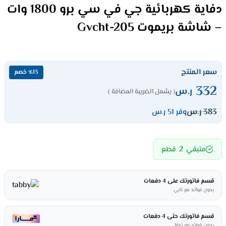
دفاية كهربائية جي في سي برو 1800 وات
– شاشة بريموت Gvcht-205
سعر المنتج
٪13 خصم
332
ر.س
( يشمل الضريبة المضافة )
383
ر.س
وفر 51 ر.س
2
متبقي
قطع
قسم فاتورتك على 4 دفعات
بدون فوائد مع تابي
قسم فاتورتك حتى 4 دفعات
بدون فوائد مع تمارا