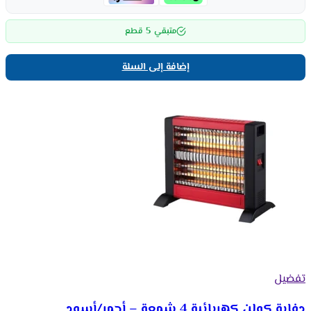
5
متبقي
قطع
إضافة إلى السلة
تفضيل
دفاية كولن كهربائية 4 شمعة – أحمر/أسود