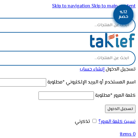
Skip to navigation
Skip to main content
٪13
٪13
٪12
٪12
ADD ANYTHING HERE OR JUST REMOVE IT…
خصم
خصم
خصم
خصم
تسجيل الدخول
إنشاء حساب
اسم المستخدم أو البريد الإلكتروني
*
مطلوبة
كلمة المرور
*
مطلوبة
تسجيل الدخول
نسيت كلمة المرور؟
تذكرني
items
0