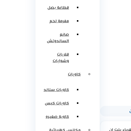
قطاعة بصل
مفرمة لحم
صانع
الساندوتش
قلايات
وشوايات
كاويات
كاويات ستاند
كاويات كبس
كاوية صغيره
رباء بلت ان
مكانس كهربائية