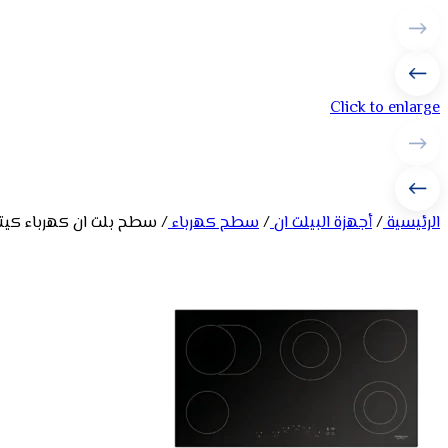
Click to enlarge
الرئيسية
/
أجهزة البيلت ان
/
سطح كهرباء
/
سطح بلت ان كهرباء كيتشن لاين 60 سم – 4 عيون سيراميك