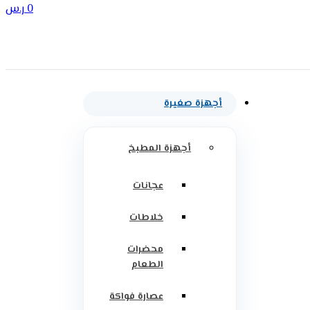
0
ر.س
أجهزة صغيرة
أجهزة المطبخ
عجانات
خلاطات
محضرات
الطعام
عصارة فواكة