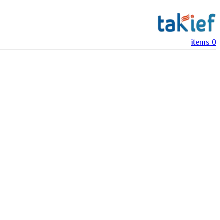
items
0