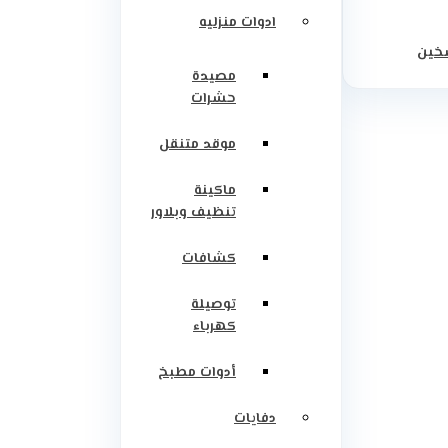
ادوات منزليه
سخين
مصيدة
حشرات
موقد متنقل
ماكينة
تنظيف وبلاور
كشافات
توصيلة
كهرباء
أدوات مطبخ
دفايات