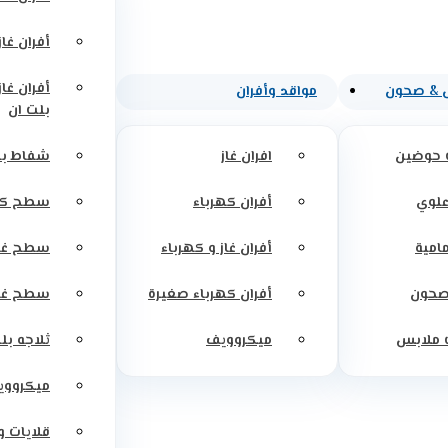
أفران غاز
أفران غاز
 & صحون
مواقد وأفران
بلت ان
 حوضين
افران غاز
شفاط بل
علوي
أفران كهرباء
سطح كه
مامية
أفران غاز و كهرباء
سطح غاز
صحون
أفران كهرباء صغيرة
سطح غاز
 ملابس
ميكروويف
ثلاجه بل
ميكرووي
قلايات 