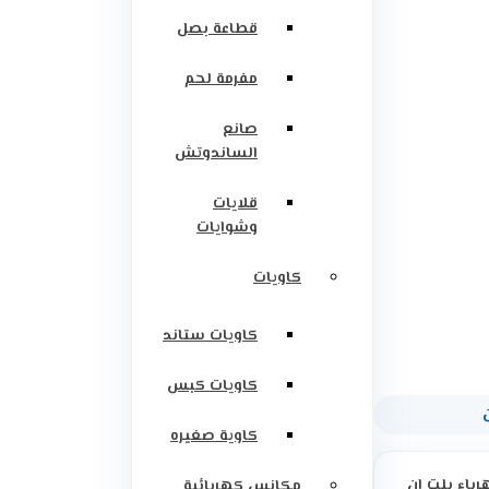
قطاعة بصل
مفرمة لحم
صانع
الساندوتش
قلايات
وشوايات
كاويات
كاويات ستاند
كاويات كبس
كاوية صغيره
رباء بلت ان
مكانس كهربائية