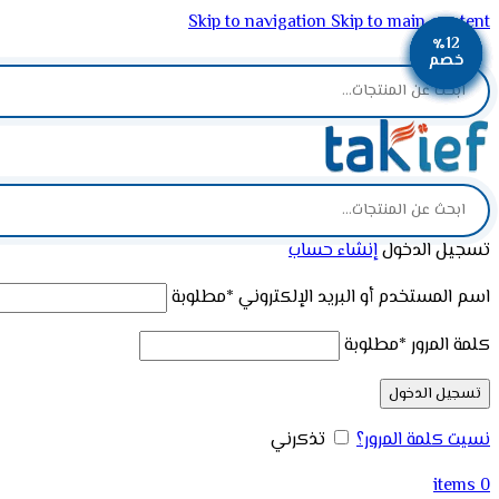
Skip to navigation
Skip to main content
٪12
٪13
٪13
٪12
٪12
٪11
ADD ANYTHING HERE OR JUST REMOVE IT…
خصم
خصم
خصم
خصم
خصم
خصم
تسجيل الدخول
إنشاء حساب
اسم المستخدم أو البريد الإلكتروني
*
مطلوبة
كلمة المرور
*
مطلوبة
تسجيل الدخول
نسيت كلمة المرور؟
تذكرني
items
0