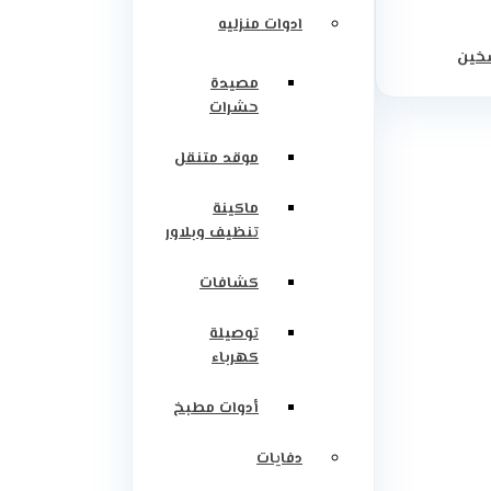
ادوات منزليه
سخين
مصيدة
حشرات
موقد متنقل
ماكينة
تنظيف وبلاور
كشافات
توصيلة
كهرباء
أدوات مطبخ
دفايات