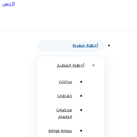
0
ر.س
أجهزة صغيرة
أجهزة المطبخ
عجانات
خلاطات
محضرات
الطعام
عصارة فواكة