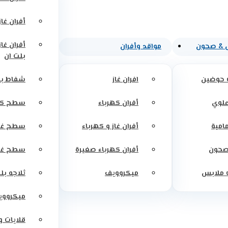
أفران غاز
أفران غاز
 & صحون
مواقد وأفران
بلت ان
 حوضين
افران غاز
شفاط بل
علوي
أفران كهرباء
سطح كه
مامية
أفران غاز و كهرباء
سطح غاز
صحون
أفران كهرباء صغيرة
سطح غاز
 ملابس
ميكروويف
ثلاجه بل
ميكرووي
قلايات 