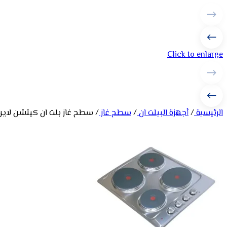
Click to enlarge
الرئيسية
/
أجهزة البيلت ان
/
سطح غاز
/
سطح غاز بلت ان كيتشن لاين 60 سم 4 شعلة – ستيل 013