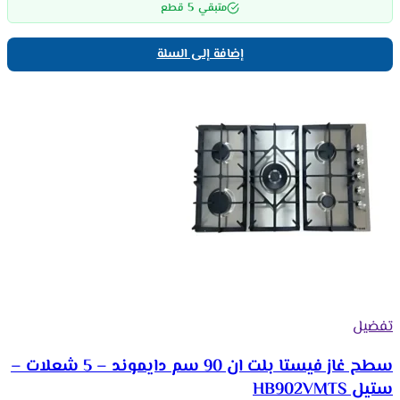
5
متبقي
قطع
إضافة إلى السلة
تفضيل
سطح غاز فيستا بلت ان 90 سم دايموند – 5 شعلات –
ستيل HB902VMTS