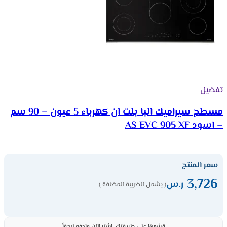
تفضيل
مسطح سيراميك البا بلت ان كهرباء 5 عيون – 90 سم
– اسود AS EVC 905 XF
سعر المنتج
3,726
ر.س
( يشمل الضريبة المضافة )
قسّمها على طريقتك، اشترِ الآن وادفع لاحقاً