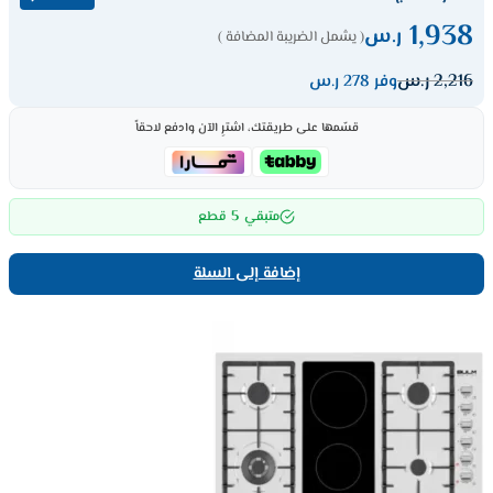
1,938
ر.س
( يشمل الضريبة المضافة )
2,216
ر.س
وفر 278 ر.س
قسّمها على طريقتك، اشترِ الآن وادفع لاحقاً
5
متبقي
قطع
إضافة إلى السلة