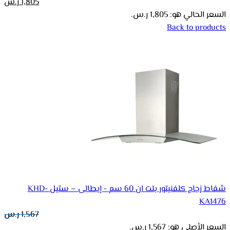
1,805
ر.س
السعر الحالي هو: 1,805 ر.س.
Back to products
شفاط زجاج كلفنيتور بلت ان 60 سم - إيطالى – ستيل KHD-
KA1476
1,567
ر.س
السعر الأصلي هو: 1,567 ر.س.