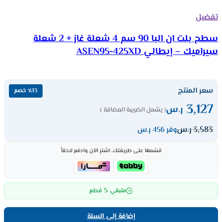
تفضيل
سطح بلت ان البا 90 سم 4 شعلة غاز + 2 شعلة
سيراميك – إيطالي ASEN95-425XD
سعر المنتج
٪13 خصم
3,127
ر.س
( يشمل الضريبة المضافة )
3,583
ر.س
وفر 456 ر.س
قسّمها على طريقتك، اشترِ الآن وادفع لاحقاً
5
متبقي
قطع
إضافة إلى السلة