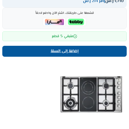
1,710
ر.س
وفر 214 ر.س
قسّمها على طريقتك، اشترِ الآن وادفع لاحقاً
5
متبقي
قطع
إضافة إلى السلة