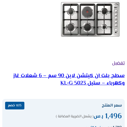
تفضيل
سطح بلت ان كيتشن لاين 90 سم – 6 شعلات غاز
وكهرباء – ستيل KL-G 5023
سعر المنتج
٪13 خصم
1,496
ر.س
( يشمل الضريبة المضافة )