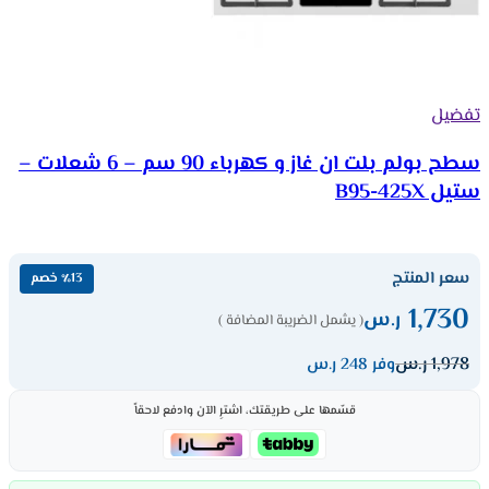
تفضيل
سطح بولم بلت ان غاز و كهرباء 90 سم – 6 شعلات –
ستيل B95-425X
سعر المنتج
٪13 خصم
1,730
ر.س
( يشمل الضريبة المضافة )
1,978
ر.س
وفر 248 ر.س
قسّمها على طريقتك، اشترِ الآن وادفع لاحقاً