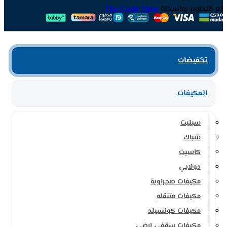
تم التطوير بواسطة
The Code Time
.
تخفيضات
المكيفات
سبليت
شباك
كاسيت
دولابي
مكيفات صحراوية
مكيفات متنقله
مكيفات كونسيلد
مكيفات سقفي ارضي