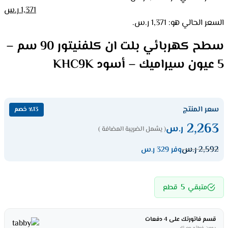
1,371
ر.س
السعر الحالي هو: 1,371 ر.س.
سطح كهربائي بلت ان كلفنيتور 90 سم –
5 عيون سيراميك – أسود KHC9K
سعر المنتج
٪13 خصم
2,263
ر.س
( يشمل الضريبة المضافة )
2,592
ر.س
وفر 329 ر.س
5
متبقي
قطع
قسم فاتورتك على 4 دفعات