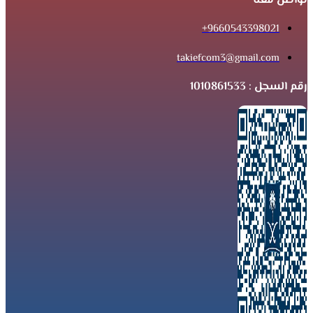
تواصل معنا
9660543398021+
takiefcom3@gmail.com
رقم السجل : 1010861533