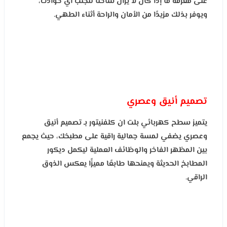
على معرفة ما إذا كان لا يزال ساخنًا لتجنب أي حوادث،
ويوفر بذلك مزيدًا من الأمان والراحة أثناء الطهي.
تصميم أنيق وعصري
يتميز سطح كهربائي بلت ان كلفنيتور بـ تصميم أنيق
وعصري يضفي لمسة جمالية راقية على مطبخك، حيث يجمع
بين المظهر الفاخر والوظائف العملية ليكمل ديكور
المطابخ الحديثة ويمنحها طابعًا مميزًا يعكس الذوق
الراقي.