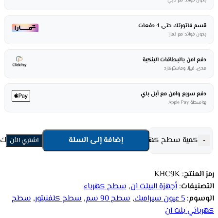
بدون فوائد مع تابي
قسم فاتورتك حتى 4 دفعات
بدون فوائد مع تمارا
دفع آمن بالبطاقات البنكية
مدى، فيزا، وماستركارد
دفع سريع وآمن مع أبل باي
بواسطة Apple Pay
كمية سطح كهربائي بلت ان كلفنيتور 90 سم - 5 عيون سيراميك - أسود KHC9K
إضافة إلى السلة
-
اشتري الأن
رمز المنتج:
KHC9K
التصنيفات:
أجهزة البيلت ان
,
سطح كهرباء
الوسوم:
5 عيون سيراميك
,
سطح 90 سم
,
سطح كلفنيتور
,
سطح
كهربائي بلت ان