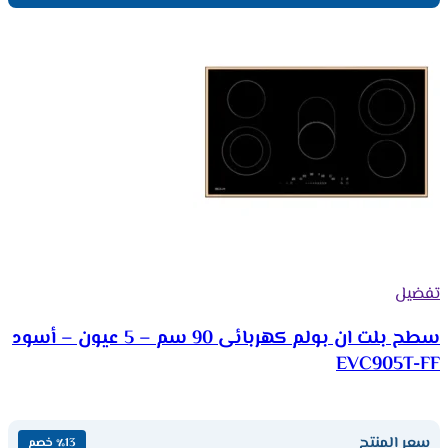
تفضيل
سطح بلت ان بولم كهربائى 90 سم – 5 عيون – أسود
EVC905T-FF
سعر المنتج
٪13 خصم