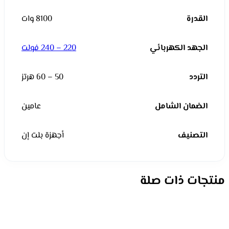
القدرة
8100 وات
الجهد الكهربائي
220 – 240 فولت
التردد
50 – 60 هرتز
الضمان الشامل
عامين
التصنيف
أجهزة بلت إن
منتجات ذات صلة