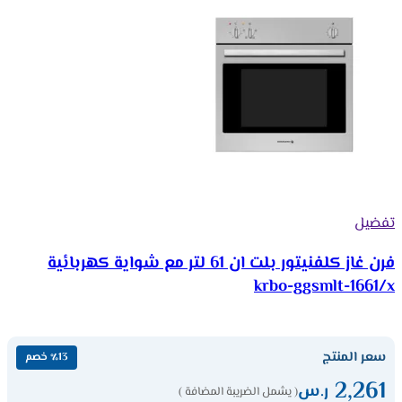
تفضيل
فرن غاز كلفنيتور بلت ان 61 لتر مع شواية كهربائية
krbo-ggsmlt-1661/x
سعر المنتج
٪13 خصم
2,261
ر.س
( يشمل الضريبة المضافة )