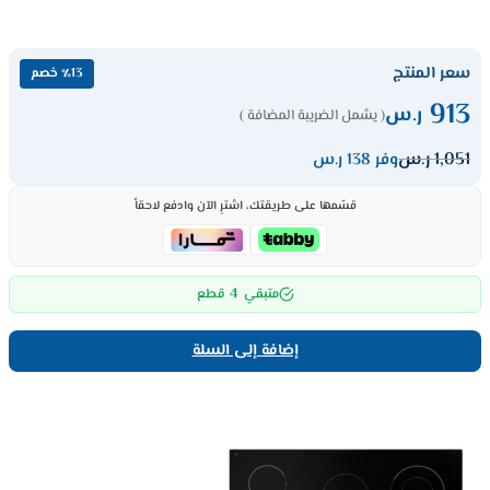
سعر المنتج
٪13 خصم
913
ر.س
( يشمل الضريبة المضافة )
1,051
ر.س
وفر 138 ر.س
قسّمها على طريقتك، اشترِ الآن وادفع لاحقاً
4
متبقي
قطع
إضافة إلى السلة