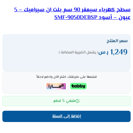
سطح كهرباء سيمفر 90 سم بلت ان سيراميك – 5
عيون – أسود SMF-9050DEBSP
سعر المنتج
1,249
ر.س
( يشمل الضريبة المضافة )
قسّمها على طريقتك، اشترِ الآن وادفع لاحقاً
5
متبقي
قطع
إضافة إلى السلة