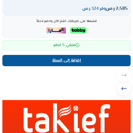
2,585
ر.س
وفر 324 ر.س
قسّمها على طريقتك، اشترِ الآن وادفع لاحقاً
5
متبقي
قطع
إضافة إلى السلة