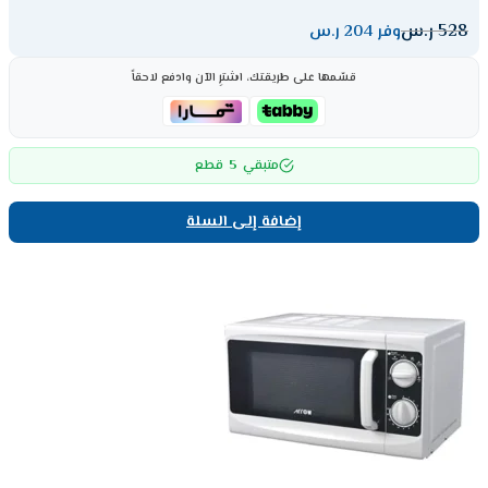
528
ر.س
وفر 204 ر.س
قسّمها على طريقتك، اشترِ الآن وادفع لاحقاً
5
متبقي
قطع
إضافة إلى السلة