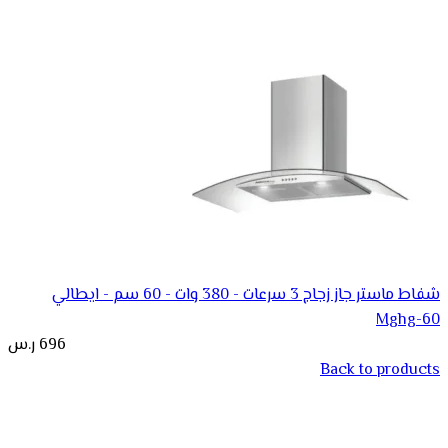
شفاط ماستر جاز زجاج 3 سرعات - 380 وات - 60 سم - ايطالي
Mghg-60
696
ر.س
Back to products