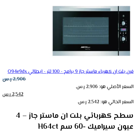
فرن بلت ان كهرباء ماستر جاز 9 برامج - 100 لتر - ايطالي O94e9dx
2,906
ر.س
السعر الأصلي هو: 2,906 ر.س.
2,542
ر.س
السعر الحالي هو: 2,542 ر.س.
سطح كهربائي بلت ان ماستر جاز – 4
عيون سيراميك -60 سم H64ct