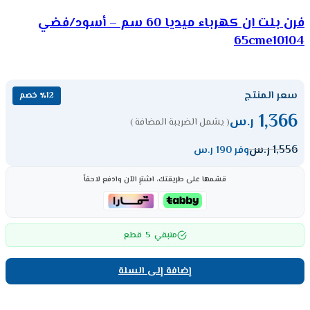
فرن بلت ان كهرباء ميديا 60 سم – أسود/فضي
65cme10104
سعر المنتج
٪12 خصم
1,366
ر.س
( يشمل الضريبة المضافة )
1,556
ر.س
وفر 190 ر.س
قسّمها على طريقتك، اشترِ الآن وادفع لاحقاً
5
متبقي
قطع
إضافة إلى السلة