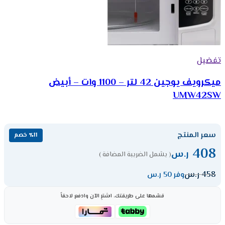
تفضيل
ميكرويف يوجين 42 لتر – 1100 وات – أبيض
UMW42SW
سعر المنتج
٪11 خصم
408
ر.س
( يشمل الضريبة المضافة )
458
ر.س
وفر 50 ر.س
قسّمها على طريقتك، اشترِ الآن وادفع لاحقاً