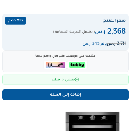
سعر المنتج
٪13 خصم
2,368
ر.س
( يشمل الضريبة المضافة )
2,711
ر.س
وفر 343 ر.س
قسّمها على طريقتك، اشترِ الآن وادفع لاحقاً
5
متبقي
قطع
إضافة إلى السلة