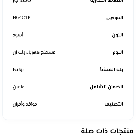
العلامة التجارية
ماستر جاز
الموديل
H64CTP
اللون
أسود
النوع
مسطح كهرباء بلت ان
بلد المنشأ
بولندا
الضمان الشامل
عامين
التصنيف
مواقد وأفران
منتجات ذات صلة