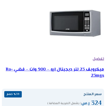
تفضيل
ميكرويف 23 لتر ديجيتال ارو – 900 وات – فضي Ro-
23mgs
سعر المنتج
٪39 خصم
324
ر.س
( يشمل الضريبة المضافة )