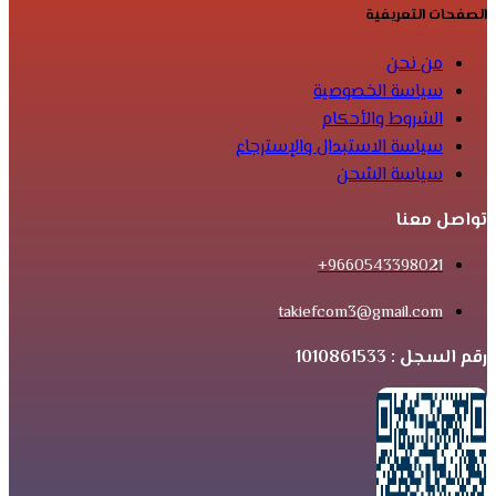
الصفحات التعريفية
من نحن
سياسة الخصوصية
الشروط والأحكام
سياسة الاستبدال والإسترجاع
سياسة الشحن
تواصل معنا
9660543398021+
takiefcom3@gmail.com
رقم السجل : 1010861533