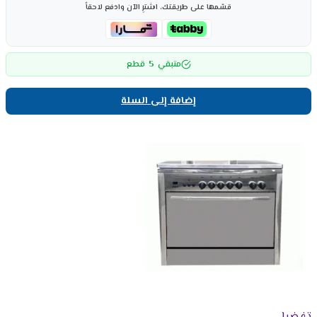
قسّمها على طريقتك، اشترِ الآن وادفع لاحقاً
5
متبقي
قطع
إضافة إلى السلة