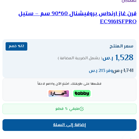
تفضيل
فرن غاز ارنداس بروفيشنال 60*90 سم – ستيل
EC9161SFPRO
سعر المنتج
٪12 خصم
1,528
ر.س
( يشمل الضريبة المضافة )
1,741
ر.س
وفر 213 ر.س
قسّمها على طريقتك، اشترِ الآن وادفع لاحقاً
5
متبقي
قطع
إضافة إلى السلة