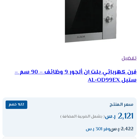
تفضيل
فرن كهربائي بلت ان ألجور 9 وظائف – 90 سم –
ستيل AL-OD99EX
سعر المنتج
٪12 خصم
2,121
ر.س
( يشمل الضريبة المضافة )
2,422
ر.س
وفر 301 ر.س