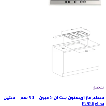
تفضيل
سطح غاز اريستون بلت ان 5 عيون – 90 سم – ستيل
Pk951tghsa