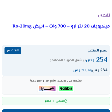
تفضيل
ميكرويف 20 لتر ارو – 700 وات – ابيض Ro-20mg
سعر المنتج
٪11 خصم
254
ر.س
( يشمل الضريبة المضافة )
284
ر.س
وفر 30 ر.س
قسّمها على طريقتك، اشترِ الآن وادفع لاحقاً
5
متبقي
قطع