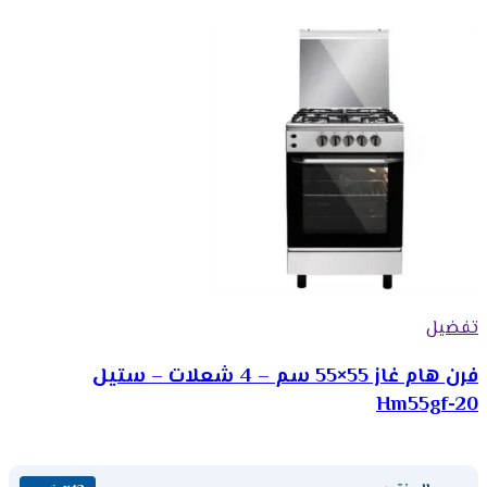
تفضيل
فرن هام غاز 55×55 سم – 4 شعلات – ستيل
Hm55gf-20