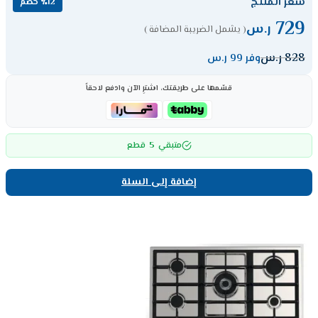
سعر المنتج
٪12 خصم
729
ر.س
( يشمل الضريبة المضافة )
828
ر.س
وفر 99 ر.س
قسّمها على طريقتك، اشترِ الآن وادفع لاحقاً
5
متبقي
قطع
إضافة إلى السلة