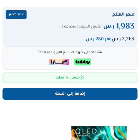
سعر المنتج
٪12 خصم
1,983
ر.س
( يشمل الضريبة المضافة )
2,263
ر.س
وفر 280 ر.س
قسّمها على طريقتك، اشترِ الآن وادفع لاحقاً
5
متبقي
قطع
إضافة إلى السلة