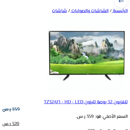
الرئيسية
/
الشاشات والصوتيات
/
شاشات
تلفزيون 32 بوصة تليزون TZ32AF1 - HD - LED
359
ر.س
السعر الأصلي هو: 359 ر.س.
320
ر.س