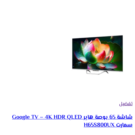
تفضيل
شاشة 65 بوصة هاير Google TV – 4K HDR QLED
سمارت H65S800UX