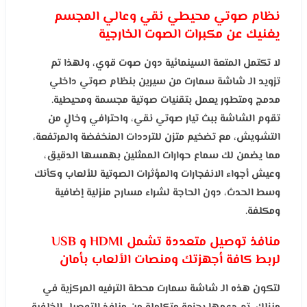
نظام صوتي محيطي نقي وعالي المجسم
يغنيك عن مكبرات الصوت الخارجية
لا تكتمل المتعة السينمائية دون صوت قوي، ولهذا تم
تزويد الـ شاشة سمارت من سيرين بنظام صوتي داخلي
مدمج ومتطور يعمل بتقنيات صوتية مجسمة ومحيطية.
تقوم الشاشة ببث تيار صوتي نقي، واحترافي وخالٍ من
التشويش، مع تضخيم متزن للترددات المنخفضة والمرتفعة،
مما يضمن لك سماع حوارات الممثلين بهمسها الدقيق،
وعيش أجواء الانفجارات والمؤثرات الصوتية للألعاب وكأنك
وسط الحدث، دون الحاجة لشراء مسارح منزلية إضافية
ومكلفة.
منافذ توصيل متعددة تشمل HDMI و USB
لربط كافة أجهزتك ومنصات الألعاب بأمان
لتكون هذه الـ شاشة سمارت محطة الترفيه المركزية في