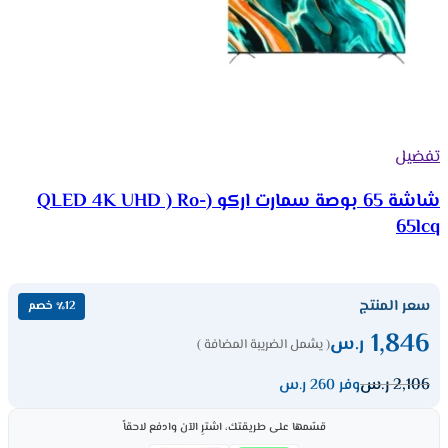
تفضيل
شاشة 65 بوصة سمارت اركو (QLED 4K UHD ) Ro-
65lcq
سعر المنتج
٪12 خصم
1,846
ر.س
( يشمل الضريبة المضافة )
2,106
ر.س
وفر 260 ر.س
قسّمها على طريقتك، اشترِ الآن وادفع لاحقاً