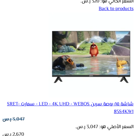
السعر الحالي هو: 320 ر.س.
Back to products
شاشة ٨٥ بوصة سرين LED - 4K UHD - WEBOS - سمارت SRET-
85S4KW1
3,047
ر.س
السعر الأصلي هو: 3,047 ر.س.
2,670
ر.س