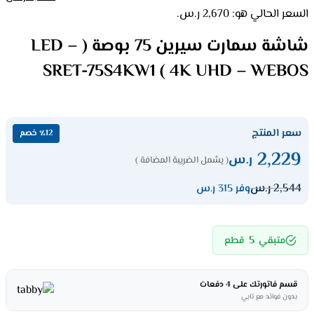
السعر الحالي هو: 2,670 ر.س.
شاشة سمارت سيرين 75 بوصة ( LED –
4K UHD – WEBOS ) SRET-75S4KW1
سعر المنتج
٪12 خصم
2,229
ر.س
( يشمل الضريبة المضافة )
2,544
ر.س
وفر 315 ر.س
5
متبقي
قطع
قسم فاتورتك على 4 دفعات
بدون فوائد مع تابي