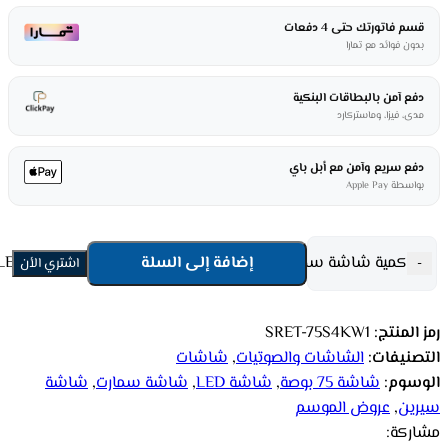
قسم فاتورتك حتى 4 دفعات
بدون فوائد مع تمارا
دفع آمن بالبطاقات البنكية
مدى، فيزا، وماستركارد
دفع سريع وآمن مع أبل باي
بواسطة Apple Pay
كمية شاشة سمارت سيرين 75 بوصة ( LED - 4K UHD - WEBOS ) SRET-75S4KW1
إضافة إلى السلة
-
اشتري الأن
رمز المنتج:
SRET-75S4KW1
التصنيفات:
الشاشات والصوتيات
,
شاشات
الوسوم:
شاشة 75 بوصة
,
شاشة LED
,
شاشة سمارت
,
شاشة
سيرين
,
عروض الموسم
مشاركة: