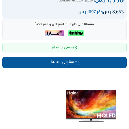
7,556
ر.س
( يشمل الضريبة المضافة )
8,653
ر.س
وفر 1097 ر.س
قسّمها على طريقتك، اشترِ الآن وادفع لاحقاً
5
متبقي
قطع
إضافة إلى السلة