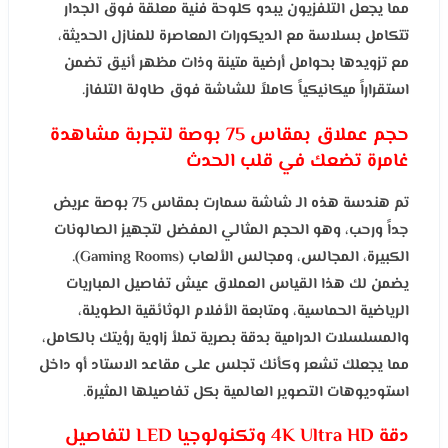
مما يجعل التلفزيون يبدو كلوحة فنية معلقة فوق الجدار
تتكامل بسلاسة مع الديكورات المعاصرة للمنازل الحديثة،
مع تزويدها بحوامل أرضية متينة وذات مظهر أنيق تضمن
استقراراً ميكانيكياً كاملاً للشاشة فوق طاولة التلفاز.
حجم عملاق بمقاس 75 بوصة لتجربة مشاهدة
غامرة تضعك في قلب الحدث
تم هندسة هذه الـ شاشة سمارت بمقاس 75 بوصة عريض
جداً ورحب، وهو الحجم المثالي المفضل لتجهيز الصالونات
الكبيرة، المجالس، ومجالس الألعاب (Gaming Rooms).
يضمن لك هذا القياس العملاق عيش تفاصيل المباريات
الرياضية الحماسية، ومتابعة الأفلام الوثائقية الطويلة،
والمسلسلات الدرامية بدقة بصرية تملأ زاوية رؤيتك بالكامل،
مما يجعلك تشعر وكأنك تجلس على مقاعد الاستاد أو داخل
استوديوهات التصوير العالمية بكل تفاصيلها المثيرة.
دقة 4K Ultra HD وتكنولوجيا LED لتفاصيل