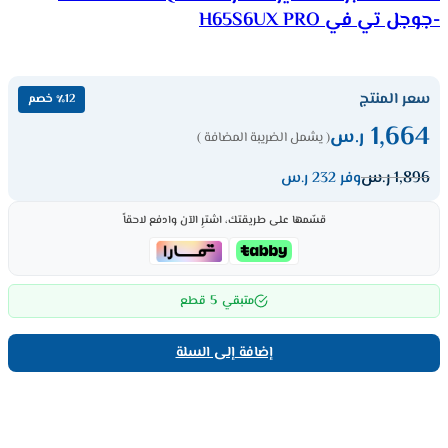
-جوجل تي في H65S6UX PRO
سعر المنتج
٪12 خصم
1,664
ر.س
( يشمل الضريبة المضافة )
1,896
ر.س
وفر 232 ر.س
قسّمها على طريقتك، اشترِ الآن وادفع لاحقاً
5
متبقي
قطع
إضافة إلى السلة