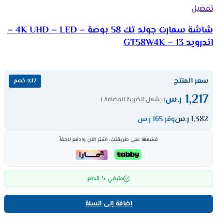
تفضيل
شاشة سمارت جولد تك 58 بوصة – 4K UHD – LED –
اندرويد 13 – GT58W4K
سعر المنتج
٪12 خصم
1,217
ر.س
( يشمل الضريبة المضافة )
1,382
ر.س
وفر 165 ر.س
قسّمها على طريقتك، اشترِ الآن وادفع لاحقاً
5
متبقي
قطع
إضافة إلى السلة