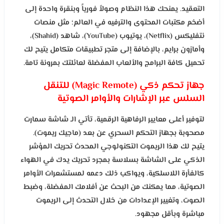
التعقيد. يمنحك هذا النظام وصولاً فورياً وبنقرة واحدة إلى
أضخم مكتبات المحتوى والترفيه في العالم؛ مثل منصات
نتفليكس (Netflix)، يوتيوب (YouTube)، شاهد (Shahid)،
وأمازون برايم، بالإضافة إلى متجر تطبيقات متكامل يتيح لك
تحميل كافة البرامج والألعاب المفضلة لعائلتك بمرونة تامة.
جهاز تحكم ذكي (Magic Remote) للتنقل
السلس عبر الإشارات والأوامر الصوتية
لتوفير أعلى معايير الرفاهية الرقمية، تأتي الـ شاشة سمارت
مصحوبة بجهاز التحكم السحري عن بعد (ماجيك ريموت).
يتيح لك هذا الريموت التكنولوجي المحدث تحريك المؤشر
الذكي على الشاشة بسلاسة بمجرد تحريك يدك في الهواء
كالفأرة اللاسلكية، ويواكب ذلك دعمه لمستشعرات الأوامر
الصوتية، مما يمكنك من البحث عن أفلامك المفضلة، وضبط
الصوت، وتغيير الإعدادات من خلال التحدث إلى الريموت
مباشرة وبأقل مجهود.