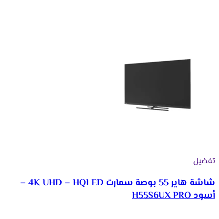
تفضيل
شاشة هاير 55 بوصة سمارت 4K UHD – HQLED –
أسود H55S6UX PRO