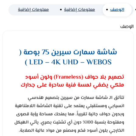
الوصف
معلومات إضافية
معلومات إضافية
الوصف
شاشة سمارت سيرين 75 بوصة (
LED – 4K UHD – WEBOS )
تصميم بلا حواف (Frameless) ولون أسود
ملكي يضفي لمسة فنية ساحرة على جدارك
تتألق الـ شاشة سمارت من سيرين بتصميم هندسي
انسيابي ومستقبلي يعتمد على تقنية الشاشة اللامتناهية
وبدون حواف جانية تقريباً، مما يمنحك مساحة رؤية قصوى
ومفتوحة بنسبة 100% دون أي تشتيت بصري. يأتي الهيكل
الخارجي بلون أسود فخم ومصنع من مواد عالية الصلابة،