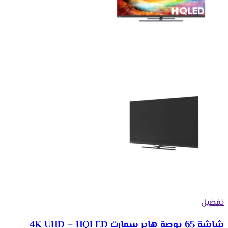
تفضيل
شاشة 65 بوصة هاير سمارت 4K UHD – HQLED