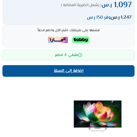
1,097
ر.س
( يشمل الضريبة المضافة )
1,247
ر.س
وفر 150 ر.س
قسّمها على طريقتك، اشترِ الآن وادفع لاحقاً
4
متبقي
قطع
إضافة إلى السلة