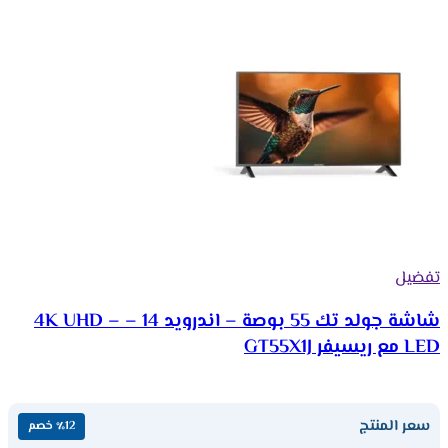
تفضيل
شاشة جولد تك 55 بوصة – اندرويد 14 – 4K UHD –
LED مع ريسيفر GT55X1J
سعر المنتج
٪12 خصم