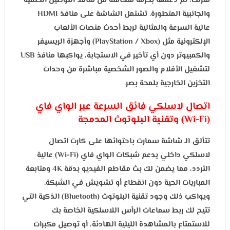
منزلك، تم دعمها بحزمة متكاملة من منافذ التوصيل الخلفية
والجانبية المتطورة. تشتمل الشاشة على منافذ HDMI
عالية السرعة والمثالية لربط أحدث منصات الألعاب
الإلكترونية مثل (PlayStation / Xbox) وأجهزة الريسيفر
والكمبيوتر دون أي تأخير في الاستجابة، يواكبها منافذ USB
لتشغيل الأفلام والصور الشخصية مباشرة من وحدات
التخزين الخارجية بلمحة بصر.
اتصال لاسلكي فائق السرعة عبر الواي فاي
(Wi-Fi) وتقنية البلوتوث المدمجة
تتألق الـ شاشة سمارت باحتوائها على كارت اتصال
لاسلكي داخلي يدعم شبكات الواي فاي (Wi-Fi) عالية
التردد، مما يضمن لك بث مقاطع الفيديو بدقة 4K ومتابعة
المباريات الحية دون انقطاع أو تشويش في الشبكة.
ويواكب ذلك وجود تقنية البلوتوث (Bluetooth) الذكية التي
تتيح لك ربط سماعات الرأس اللاسلكية الخاصة بك
للاستمتاع بالمشاهدة الليلية الهادئة، أو توصيل مكبرات