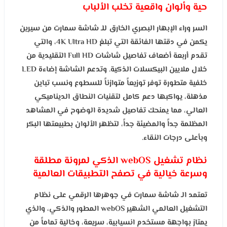
حية وألوان واقعية تخلب الألباب
السر وراء الإبهار البصري الخارق للـ شاشة سمارت من سيرين
يكمن في دقتها الفائقة التي تبلغ 4K Ultra HD، والتي
تقدم أربعة أضعاف تفاصيل شاشات Full HD التقليدية من
خلال ملايين البيكسلات الذكية. وتدعم الشاشة إضاءة LED
خلفية متطورة توفر توزيعاً متوازناً للسطوع ونسب تباين
مذهلة، يواكبها دعم كامل لتقنيات النطاق الديناميكي
العالي، مما يمنحك تفاصيل شديدة الوضوح في المشاهد
المظلمة جداً والمضيئة جداً، لتظهر الألوان بطبيعتها البكر
وبأعلى درجات النقاء.
نظام تشغيل webOS الذكي لمرونة مطلقة
وسرعة خيالية في تصفح التطبيقات العالمية
تعتمد الـ شاشة سمارت في جوهرها الرقمي على نظام
التشغيل العالمي الشهير webOS المطور والذكي، والذي
يمتاز بواجهة مستخدم انسيابية، سريعة، وخالية تماماً من