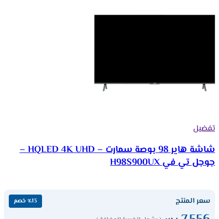
تفضيل
شاشة هاير 98 بوصة سمارت – HQLED 4K UHD –
جوجل تي في H98S900UX
سعر المنتج
٪13 خصم