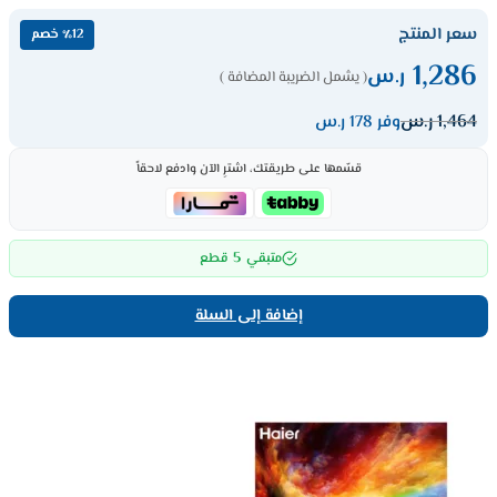
سعر المنتج
٪12 خصم
1,286
ر.س
( يشمل الضريبة المضافة )
1,464
ر.س
وفر 178 ر.س
قسّمها على طريقتك، اشترِ الآن وادفع لاحقاً
5
متبقي
قطع
إضافة إلى السلة