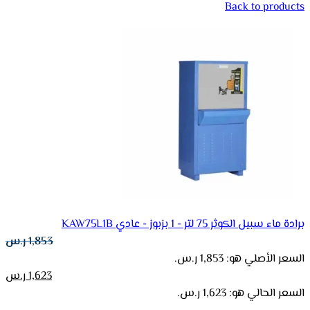
Back to products
برادة ماء سبيل الكوثر 75 لتر - 1 بزبوز - عادي KAW75L1B
1,853
ر.س
السعر الأصلي هو: 1,853 ر.س.
1,623
ر.س
السعر الحالي هو: 1,623 ر.س.