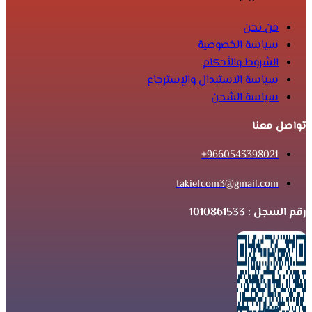
من نحن
سياسة الخصوصية
الشروط والأحكام
سياسة الاستبدال والإسترجاع
سياسة الشحن
تواصل معنا
9660543398021+
takiefcom3@gmail.com
رقم السجل : 1010861533