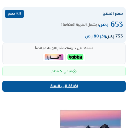
سعر المنتج
٪11 خصم
653
ر.س
( يشمل الضريبة المضافة )
733
ر.س
وفر 80 ر.س
قسّمها على طريقتك، اشترِ الآن وادفع لاحقاً
5
متبقي
قطع
إضافة إلى السلة