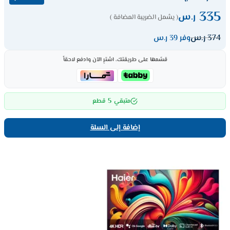
335
ر.س
( يشمل الضريبة المضافة )
374
ر.س
وفر 39 ر.س
قسّمها على طريقتك، اشترِ الآن وادفع لاحقاً
5
متبقي
قطع
إضافة إلى السلة