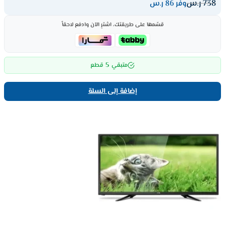
738
ر.س
وفر 86 ر.س
قسّمها على طريقتك، اشترِ الآن وادفع لاحقاً
5
متبقي
قطع
إضافة إلى السلة