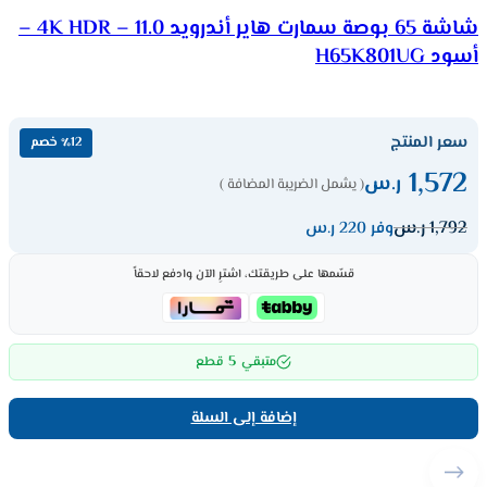
شاشة 65 بوصة سمارت هاير أندرويد 11.0 – 4K HDR –
أسود H65K801UG
سعر المنتج
٪12 خصم
1,572
ر.س
( يشمل الضريبة المضافة )
1,792
ر.س
وفر 220 ر.س
قسّمها على طريقتك، اشترِ الآن وادفع لاحقاً
5
متبقي
قطع
إضافة إلى السلة