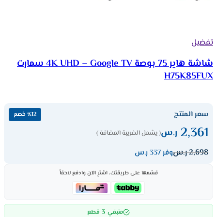
تفضيل
شاشة هاير 75 بوصة 4K UHD – Google TV سمارت
H75K85FUX
سعر المنتج
٪12 خصم
2,361
ر.س
( يشمل الضريبة المضافة )
2,698
ر.س
وفر 337 ر.س
قسّمها على طريقتك، اشترِ الآن وادفع لاحقاً
3
متبقي
قطع