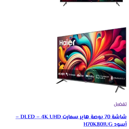
تفضيل
شاشة 70 بوصة هاير سمارت DLED – 4K UHD –
أسود H70K801UG