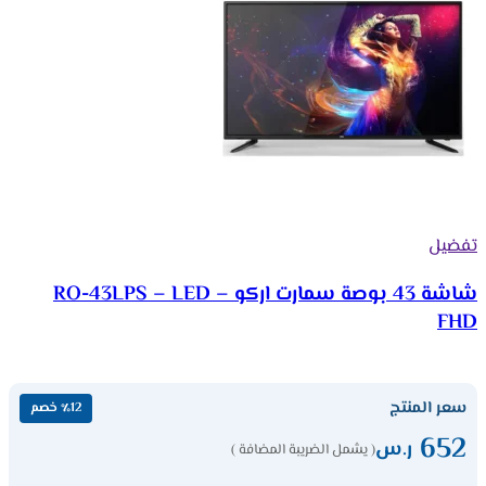
تفضيل
شاشة 43 بوصة سمارت اركو RO-43LPS – LED –
FHD
سعر المنتج
٪12 خصم
652
ر.س
( يشمل الضريبة المضافة )