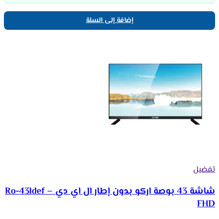
إضافة إلى السلة
تفضيل
شاشة 43 بوصة اركو بدون إطار ال اي دي Ro-43ldef –
FHD