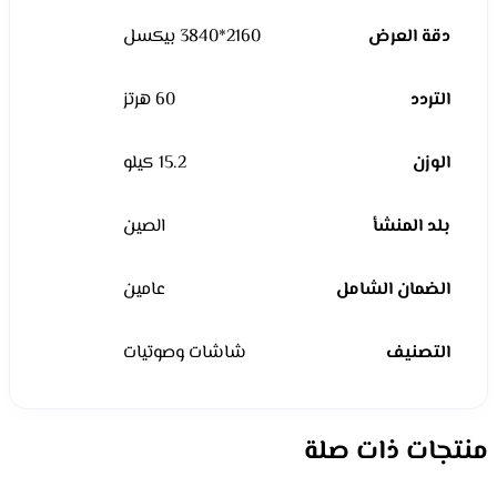
دقة العرض
2160*3840 بيكسل
التردد
60 هرتز
الوزن
15.2 كيلو
بلد المنشأ
الصين
الضمان الشامل
عامين
التصنيف
شاشات وصوتيات
منتجات ذات صلة