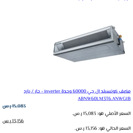
مكيف كونسيلد ال جي 60000 وحدة inverter - حار / بارد
ABNW60LM3T6.ANWGIB
15,083
ر.س
السعر الأصلي هو: 15,083 ر.س.
13,156
ر.س
السعر الحالي هو: 13,156 ر.س.