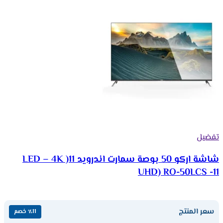
تفضيل
شاشة اركو 50 بوصة سمارت اندرويد 11( LED – 4K
UHD) RO-50LCS -11
سعر المنتج
٪11 خصم