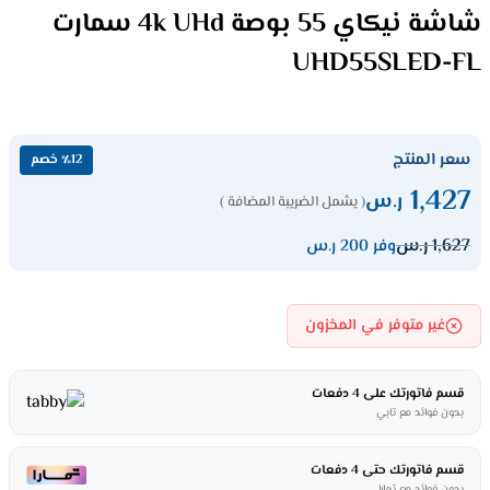
شاشة نيكاي 55 بوصة 4k UHd سمارت
UHD55SLED-FL
سعر المنتج
٪12 خصم
1,427
ر.س
( يشمل الضريبة المضافة )
1,627
ر.س
وفر 200 ر.س
غير متوفر في المخزون
قسم فاتورتك على 4 دفعات
بدون فوائد مع تابي
قسم فاتورتك حتى 4 دفعات
بدون فوائد مع تمارا