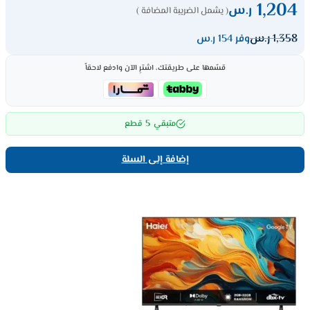
1,204
ر.س
( يشمل الضريبة المضافة )
1,358
ر.س
وفر 154 ر.س
قسّمها على طريقتك، اشترِ الآن وادفع لاحقاً
5
متبقي
قطع
إضافة إلى السلة