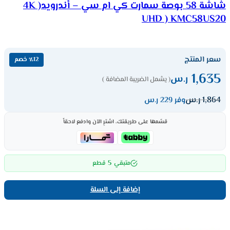
شاشة 58 بوصة سمارت كي ام سي – أندرويد( 4K
UHD ) KMC58US20
سعر المنتج
٪12 خصم
1,635
ر.س
( يشمل الضريبة المضافة )
1,864
ر.س
وفر 229 ر.س
قسّمها على طريقتك، اشترِ الآن وادفع لاحقاً
5
متبقي
قطع
إضافة إلى السلة