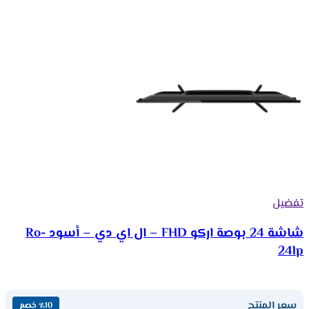
تفضيل
شاشة 24 بوصة اركو FHD – ال اي دي – أسود Ro-
24lp
سعر المنتج
٪10 خصم