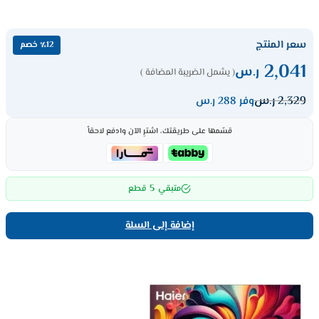
سعر المنتج
٪12 خصم
2,041
ر.س
( يشمل الضريبة المضافة )
2,329
ر.س
وفر 288 ر.س
قسّمها على طريقتك، اشترِ الآن وادفع لاحقاً
5
متبقي
قطع
إضافة إلى السلة