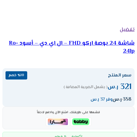
تفضيل
شاشة 24 بوصة اركو FHD – ال اي دي – أسود Ro-
24lp
سعر المنتج
٪10 خصم
321
ر.س
( يشمل الضريبة المضافة )
358
ر.س
وفر 37 ر.س
قسّمها على طريقتك، اشترِ الآن وادفع لاحقاً