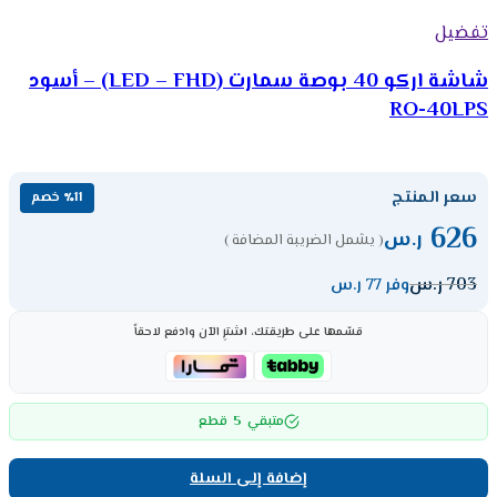
تفضيل
شاشة اركو 40 بوصة سمارت (LED – FHD) – أسود
RO-40LPS
سعر المنتج
٪11 خصم
626
ر.س
( يشمل الضريبة المضافة )
703
ر.س
وفر 77 ر.س
قسّمها على طريقتك، اشترِ الآن وادفع لاحقاً
5
متبقي
قطع
إضافة إلى السلة