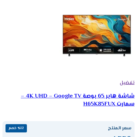
تفضيل
شاشة هاير 65 بوصة 4K UHD – Google TV –
سمارت H65K85FUX
سعر المنتج
٪12 خصم