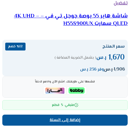
تفضيل
شاشة هاير 55 بوصة جوجل تي في – 4K UHD –
QLED سمارت H55S900UX
سعر المنتج
٪12 خصم
1,670
ر.س
( يشمل الضريبة المضافة )
1,906
ر.س
وفر 236 ر.س
قسّمها على طريقتك، اشترِ الآن وادفع لاحقاً
5
متبقي
قطع
إضافة إلى السلة