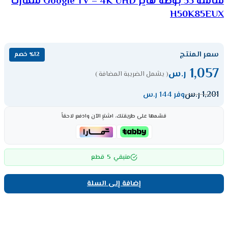
شاشة 55 بوصة هاير Google TV – 4K UHD سمارت
H50K85EUX
سعر المنتج
٪12 خصم
1,057
ر.س
( يشمل الضريبة المضافة )
1,201
ر.س
وفر 144 ر.س
قسّمها على طريقتك، اشترِ الآن وادفع لاحقاً
5
متبقي
قطع
إضافة إلى السلة