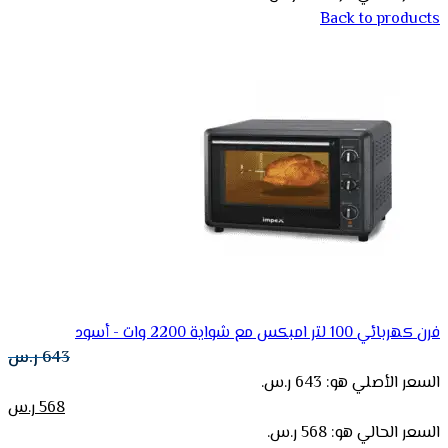
Back to products
فرن كهربائي 100 لتر امبكس مع شواية 2200 وات - أسود
643
ر.س
السعر الأصلي هو: 643 ر.س.
568
ر.س
السعر الحالي هو: 568 ر.س.