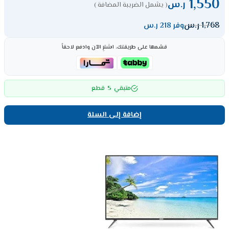
1,550
ر.س
( يشمل الضريبة المضافة )
1,768
ر.س
وفر 218 ر.س
قسّمها على طريقتك، اشترِ الآن وادفع لاحقاً
5
متبقي
قطع
إضافة إلى السلة