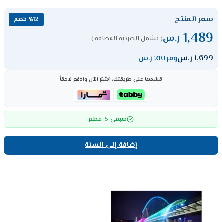
سعر المنتج
٪12 خصم
1,489
ر.س
( يشمل الضريبة المضافة )
1,699
ر.س
وفر 210 ر.س
قسّمها على طريقتك، اشترِ الآن وادفع لاحقاً
5
متبقي
قطع
إضافة إلى السلة