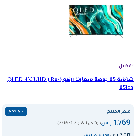
تفضيل
شاشة 65 بوصة سمارت اركو (QLED 4K UHD ) Ro-
65lcq
سعر المنتج
٪12 خصم
1,769
ر.س
( يشمل الضريبة المضافة )
2,017
ر.س
وفر 248 ر.س