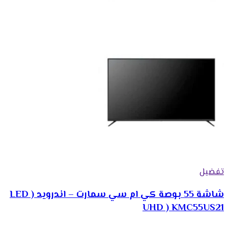
تفضيل
شاشة 55 بوصة كي ام سي سمارت – اندرويد ( LED
UHD ) KMC55US21