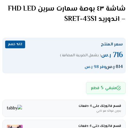
شاشة ٤٣ بوصة سمارت سرين FHD LED
– اندوريد SRET-43S1
سعر المنتج
٪12 خصم
716
ر.س
( يشمل الضريبة المضافة )
814
ر.س
وفر 98 ر.س
5
متبقي
قطع
قسم فاتورتك على 4 دفعات
بدون فوائد مع تابي
قسم فاتورتك حتى 4 دفعات