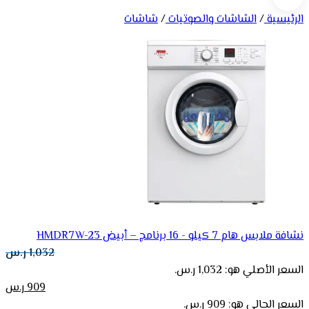
الرئيسية
/
الشاشات والصوتيات
/
شاشات
نشافة ملابس هام 7 كيلو - 16 برنامج – أبيض HMDR7W-23
1,032
ر.س
السعر الأصلي هو: 1,032 ر.س.
909
ر.س
السعر الحالي هو: 909 ر.س.