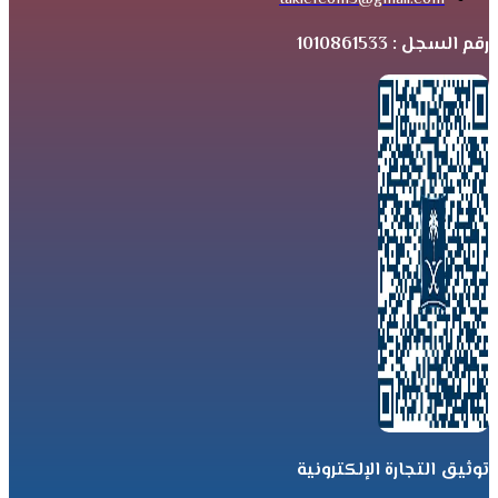
رقم السجل : 1010861533
توثيق التجارة الإلكترونية