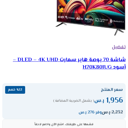
تفضيل
شاشة 70 بوصة هاير سمارت DLED – 4K UHD –
أسود H70K801UG
سعر المنتج
٪12 خصم
1,956
ر.س
( يشمل الضريبة المضافة )
2,232
ر.س
وفر 276 ر.س
قسّمها على طريقتك، اشترِ الآن وادفع لاحقاً