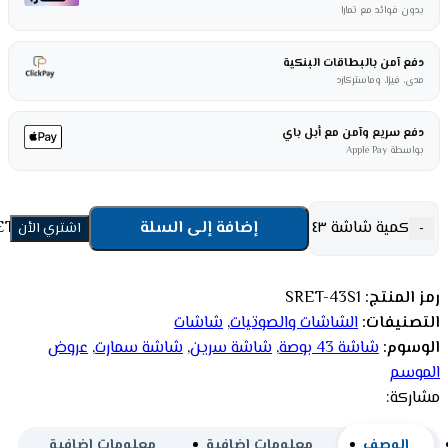
بدون فوائد مع تمارا
دفع آمن بالبطاقات البنكية
مدى، فيزا، وماستركارد
دفع سريع وآمن مع أبل باي
بواسطة Apple Pay
كمية شاشة ٤٣ بوصة سمارت سرين FHD LED - اندوريد SRET-43S1
إضافة إلى السلة
-
اشتري الأن
رمز المنتج:
SRET-43S1
التصنيفات:
الشاشات والصوتيات
,
شاشات
الوسوم:
شاشة 43 بوصة
,
شاشة سرين
,
شاشة سمارت
,
عروض
الموسم
مشاركة:
الوصف
معلومات إضافية
معلومات إضافية