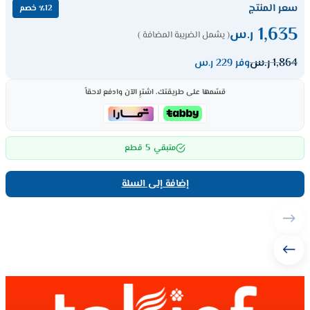
سعر المنتج
٪12 خصم
1,635
ر.س
( يشمل الضريبة المضافة )
1,864
ر.س
وفر 229 ر.س
قسّمها على طريقتك، اشترِ الآن وادفع لاحقاً
5
متبقي
قطع
إضافة إلى السلة