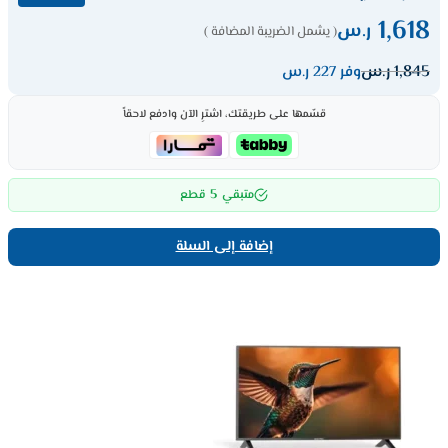
1,618
ر.س
( يشمل الضريبة المضافة )
1,845
ر.س
وفر 227 ر.س
قسّمها على طريقتك، اشترِ الآن وادفع لاحقاً
5
متبقي
قطع
إضافة إلى السلة