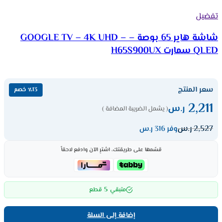
تفضيل
شاشة هاير 65 بوصة – GOOGLE TV – 4K UHD –
QLED سمارت H65S900UX
سعر المنتج
٪13 خصم
2,211
ر.س
( يشمل الضريبة المضافة )
2,527
ر.س
وفر 316 ر.س
قسّمها على طريقتك، اشترِ الآن وادفع لاحقاً
5
متبقي
قطع
إضافة إلى السلة