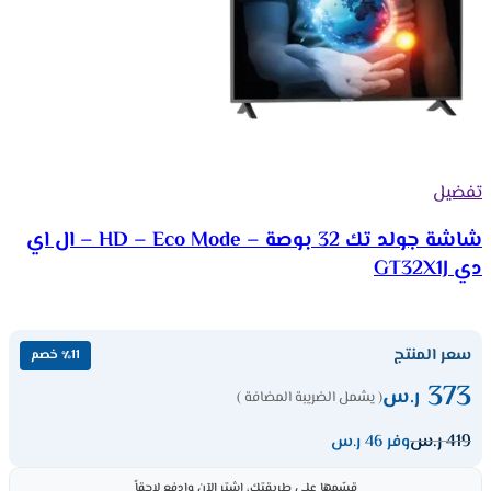
تفضيل
شاشة جولد تك 32 بوصة – HD – Eco Mode – ال اي
دي GT32X1J
سعر المنتج
٪11 خصم
373
ر.س
( يشمل الضريبة المضافة )
419
ر.س
وفر 46 ر.س
قسّمها على طريقتك، اشترِ الآن وادفع لاحقاً