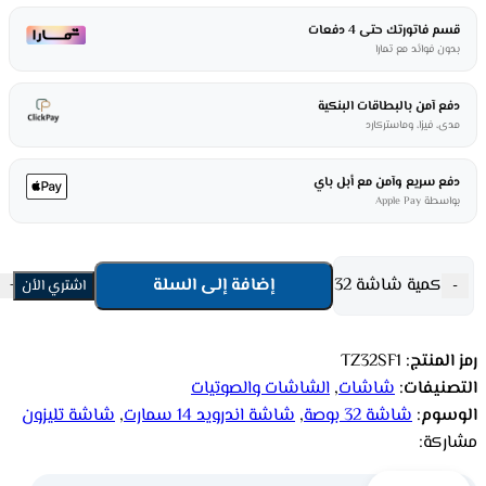
قسم فاتورتك حتى 4 دفعات
بدون فوائد مع تمارا
دفع آمن بالبطاقات البنكية
مدى، فيزا، وماستركارد
دفع سريع وآمن مع أبل باي
بواسطة Apple Pay
كمية شاشة 32 بوصة تليزون اندرويد 14 سمارت TZ32SF1
إضافة إلى السلة
-
اشتري الأن
+
رمز المنتج:
TZ32SF1
التصنيفات:
شاشات
,
الشاشات والصوتيات
الوسوم:
شاشة 32 بوصة
,
شاشة اندرويد 14 سمارت
,
شاشة تليزون
مشاركة: