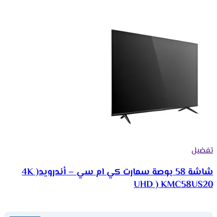
تفضيل
شاشة 58 بوصة سمارت كي ام سي – أندرويد( 4K
UHD ) KMC58US20