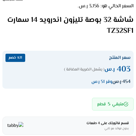
السعر الحالي هو: 3,156 ر.س.
شاشة 32 بوصة تليزون اندرويد 14 سمارت
TZ32SF1
سعر المنتج
٪11 خصم
403
ر.س
( يشمل الضريبة المضافة )
454
ر.س
وفر 51 ر.س
5
متبقي
قطع
قسم فاتورتك على 4 دفعات
بدون فوائد مع تابي