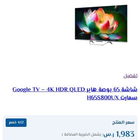
تفضيل
شاشة 65 بوصة هاير Google TV – 4K HDR QLED
سمارت H65S800UX
سعر المنتج
٪12 خصم
1,983
ر.س
( يشمل الضريبة المضافة )