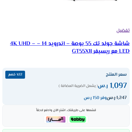
تفضيل
شاشة جولد تك 55 بوصة – اندرويد 14 – 4K UHD –
LED مع ريسيفر GT55X1J
سعر المنتج
٪12 خصم
1,097
ر.س
( يشمل الضريبة المضافة )
1,247
ر.س
وفر 150 ر.س
قسّمها على طريقتك، اشترِ الآن وادفع لاحقاً