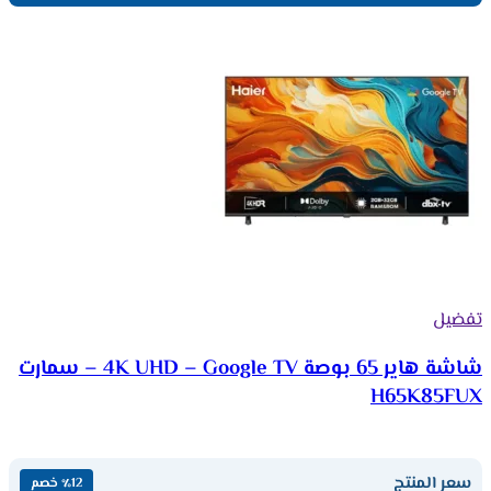
تفضيل
شاشة هاير 65 بوصة 4K UHD – Google TV – سمارت
H65K85FUX
سعر المنتج
٪12 خصم