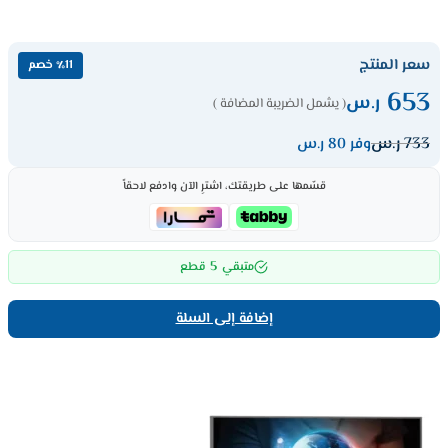
سعر المنتج
٪11 خصم
653
ر.س
( يشمل الضريبة المضافة )
733
ر.س
وفر 80 ر.س
قسّمها على طريقتك، اشترِ الآن وادفع لاحقاً
5
متبقي
قطع
إضافة إلى السلة