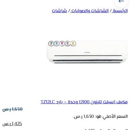
الرئيسية
/
الشاشات والصوتيات
/
شاشات
مكيف اسبلت تليزون 12100 وحدة – بارد TZ12LC
1,630
ر.س
السعر الأصلي هو: 1,630 ر.س.
1,425
ر.س