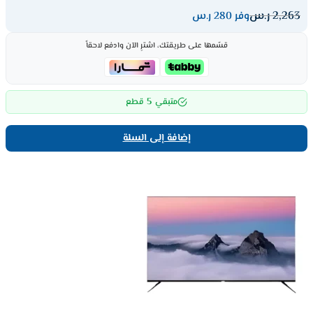
2,263
ر.س
وفر 280 ر.س
قسّمها على طريقتك، اشترِ الآن وادفع لاحقاً
5
متبقي
قطع
إضافة إلى السلة