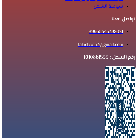
سياسة الشحن
تواصل معنا
9660543398021+
takiefcom3@gmail.com
رقم السجل : 1010861533