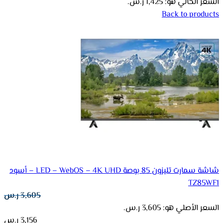
السعر الحالي هو: 1,425 ر.س.
Back to products
شاشة سمارت تليزون 85 بوصة LED – WebOS – 4K UHD – أسود
TZ85WF1
3,605
ر.س
السعر الأصلي هو: 3,605 ر.س.
3,156
ر.س