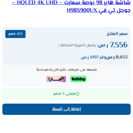
شاشة هاير 98 بوصة سمارت – HQLED 4K UHD –
جوجل تي في H98S900UX
سعر المنتج
٪13 خصم
7,556
ر.س
( يشمل الضريبة المضافة )
8,653
ر.س
وفر 1097 ر.س
قسّمها على طريقتك، اشترِ الآن وادفع لاحقاً
5
متبقي
قطع
إضافة إلى السلة