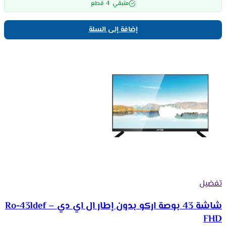
4
متبقي
قطع
إضافة إلى السلة
تفضيل
شاشة 43 بوصة اركو بدون إطار ال اي دي Ro-43ldef –
FHD