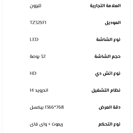
العلامة التجارية
تليزون
الموديل
TZ32SF1
نوع الشاشة
LED
حجم الشاشة
32 بوصة
نوع اتش دي
HD
نظام التشغيل
اندرويد 14
دقة العرض
768*1366 بيكسل
نوع التحكم
ريموت + واى فاى