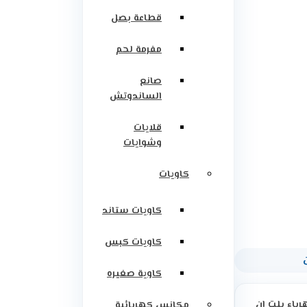
قطاعة بصل
مفرمة لحم
صانع
الساندوتش
قلايات
وشوايات
كاويات
كاويات ستاند
كاويات كبس
كاوية صغيره
رباء بلت ان
مكانس كهربائية