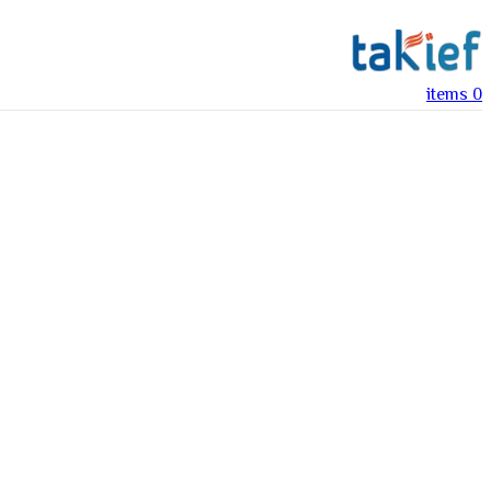
items
0