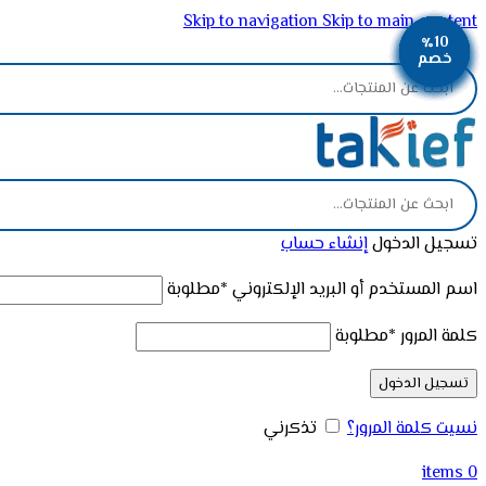
Skip to navigation
Skip to main content
٪10
٪12
٪13
٪12
٪12
٪12
٪11
٪11
٪11
ADD ANYTHING HERE OR JUST REMOVE IT…
خصم
خصم
خصم
خصم
خصم
خصم
خصم
خصم
خصم
تسجيل الدخول
إنشاء حساب
اسم المستخدم أو البريد الإلكتروني
*
مطلوبة
كلمة المرور
*
مطلوبة
تسجيل الدخول
نسيت كلمة المرور؟
تذكرني
items
0