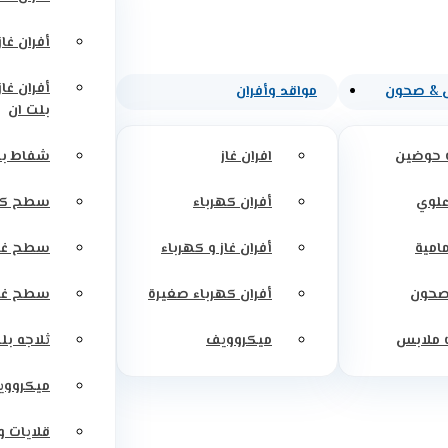
أفران غاز
أفران غاز
 & صحون
مواقد وأفران
بلت ان
 حوضين
افران غاز
شفاط بل
علوي
أفران كهرباء
سطح كه
مامية
أفران غاز و كهرباء
سطح غاز
صحون
أفران كهرباء صغيرة
سطح غاز
 ملابس
ميكروويف
ثلاجه بل
ميكرووي
قلايات 