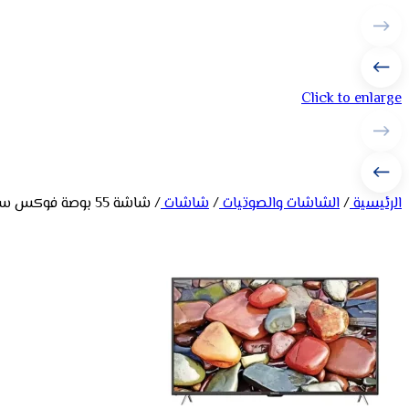
Click to enlarge
الرئيسية
/
الشاشات والصوتيات
/
شاشات
/
شاشة 55 بوصة فوكس سمارت WebOS – LED – 4K UHD -أسود FS55WB