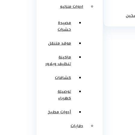
ادوات منزليه
سخين
مصيدة
حشرات
موقد متنقل
ماكينة
تنظيف وبلاور
كشافات
توصيلة
كهرباء
أدوات مطبخ
دفايات