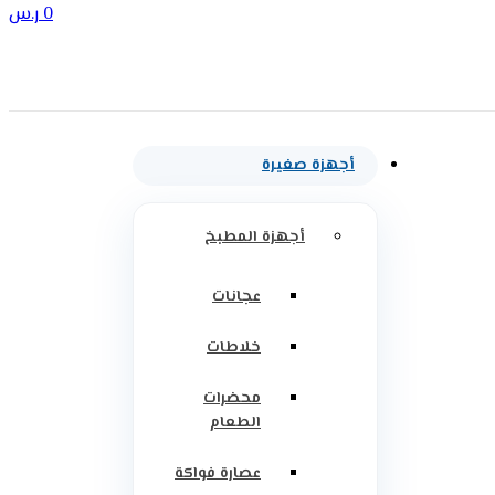
0
ر.س
أجهزة صغيرة
أجهزة المطبخ
عجانات
خلاطات
محضرات
الطعام
عصارة فواكة