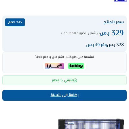
سعر المنتج
٪13 خصم
329
ر.س
( يشمل الضريبة المضافة )
378
ر.س
وفر 49 ر.س
قسّمها على طريقتك، اشترِ الآن وادفع لاحقاً
5
متبقي
قطع
إضافة إلى السلة