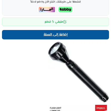
قسّمها على طريقتك، اشترِ الآن وادفع لاحقاً
5
متبقي
قطع
إضافة إلى السلة