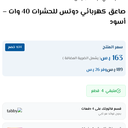
صاعق كهربائي دوتس للحشرات 40 وات –
أسود
سعر المنتج
٪14 خصم
163
ر.س
( يشمل الضريبة المضافة )
189
ر.س
وفر 26 ر.س
4
متبقي
قطع
قسم فاتورتك على 4 دفعات
بدون فوائد مع تابي