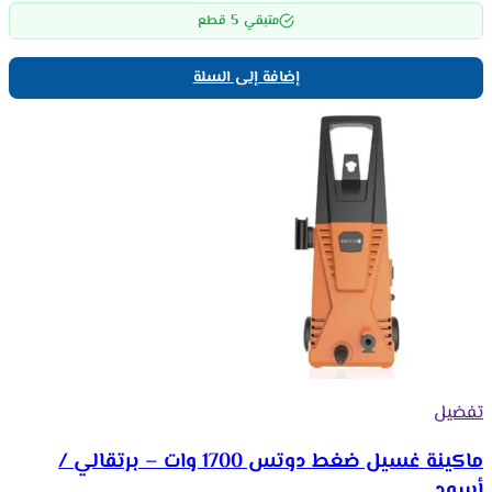
5
متبقي
قطع
إضافة إلى السلة
تفضيل
ماكينة غسيل ضغط دوتس 1700 وات – برتقالي /
أسود