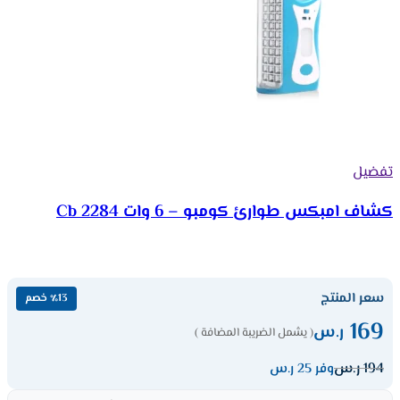
تفضيل
كشاف امبكس طوارئ كومبو – 6 وات Cb 2284
سعر المنتج
٪13 خصم
169
ر.س
( يشمل الضريبة المضافة )
194
ر.س
وفر 25 ر.س