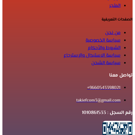
المتجر
الصفحات التعريفية
من نحن
سياسة الخصوصية
الشروط والأحكام
سياسة الاستبدال والإسترجاع
سياسة الشحن
تواصل معنا
9660543398021+
takiefcom3@gmail.com
رقم السجل : 1010861533