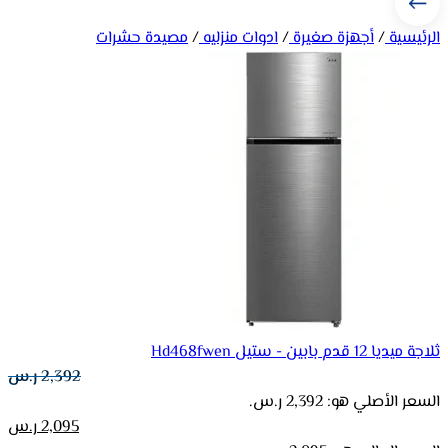
الرئيسية
/
أجهزة صغيرة
/
ادوات منزليه
/
مصيدة حشرات
ثلاجة ميديا 12 قدم بابين - ستيل Hd468fwen
2,392
ر.س
السعر الأصلي هو: 2,392 ر.س.
2,095
ر.س