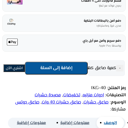
قسم فاتورتك حتى 4 دفعات
بدون فوائد مع تمارا
دفع آمن بالبطاقات البنكية
مدى، فيزا، وماستركارد
دفع سريع وآمن مع أبل باي
بواسطة Apple Pay
كمية صاعق كهربائي دوتس للحشرات 40 وات - أسود
إضافة إلى السلة
-
+
اشتري الأن
رمز المنتج:
IKG-40
التصنيفات:
ادوات منزليه
,
تخفيضات
,
مصيدة حشرات
الوسوم:
صاعق حشرات
,
صاعق حشرات 40 وات
,
صاعق دوتس
مشاركة:
الوصف
معلومات إضافية
معلومات إضافية