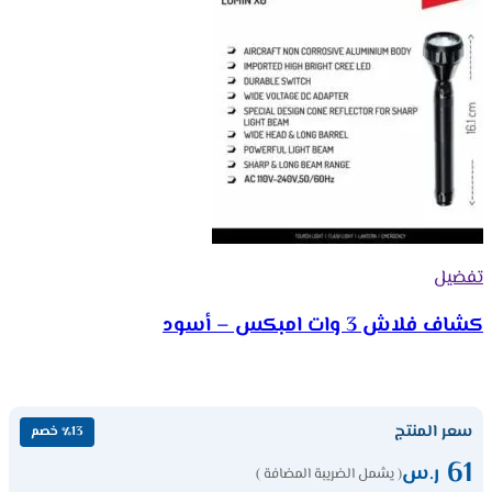
تفضيل
كشاف فلاش 3 وات امبكس – أسود
سعر المنتج
٪13 خصم
61
ر.س
( يشمل الضريبة المضافة )