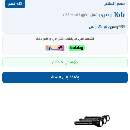
سعر المنتج
٪13 خصم
166
ر.س
( يشمل الضريبة المضافة )
191
ر.س
وفر 25 ر.س
قسّمها على طريقتك، اشترِ الآن وادفع لاحقاً
5
متبقي
قطع
إضافة إلى السلة