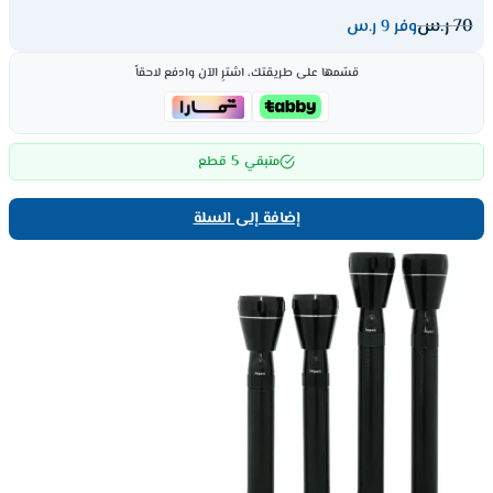
70
ر.س
وفر 9 ر.س
قسّمها على طريقتك، اشترِ الآن وادفع لاحقاً
5
متبقي
قطع
إضافة إلى السلة