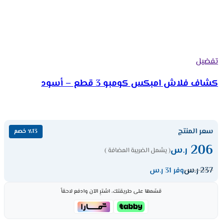
تفضيل
كشاف فلاش امبكس كومبو 3 قطع – أسود
سعر المنتج
٪13 خصم
206
ر.س
( يشمل الضريبة المضافة )
237
ر.س
وفر 31 ر.س
قسّمها على طريقتك، اشترِ الآن وادفع لاحقاً