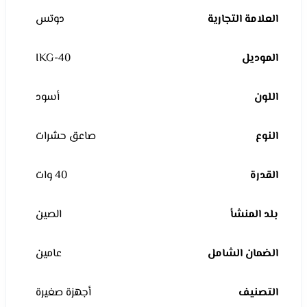
العلامة التجارية
دوتس
الموديل
IKG-40
اللون
أسود
النوع
صاعق حشرات
القدرة
40 وات
بلد المنشأ
الصين
الضمان الشامل
عامين
التصنيف
أجهزة صغيرة