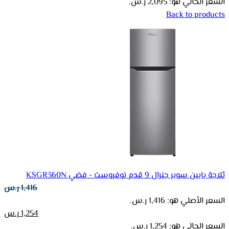
السعر الحالي هو: 2,095 ر.س.
Back to products
ثلاجة بابين سوبر جنرال 9 قدم نوفروست - فضي KSGR360N
1,416
ر.س
السعر الأصلي هو: 1,416 ر.س.
1,254
ر.س
السعر الحالي هو: 1,254 ر.س.