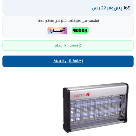
169
ر.س
وفر 22 ر.س
قسّمها على طريقتك، اشترِ الآن وادفع لاحقاً
5
متبقي
قطع
إضافة إلى السلة