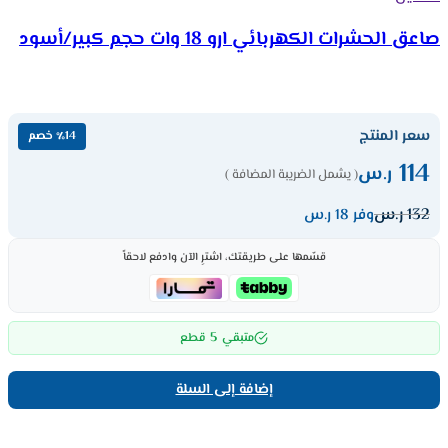
صاعق الحشرات الكهربائي ارو 18 وات حجم كبير/أسود
سعر المنتج
٪14 خصم
114
ر.س
( يشمل الضريبة المضافة )
132
ر.س
وفر 18 ر.س
قسّمها على طريقتك، اشترِ الآن وادفع لاحقاً
5
متبقي
قطع
إضافة إلى السلة