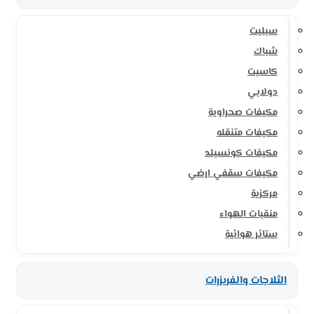
سبليت
شباك
كاسيت
دولابي
مكيفات صحراوية
مكيفات متنقله
مكيفات كونسيلد
مكيفات سقفي ارضي
مركزية
منقيات الهواء
ستائر هوائية
الثلاجات والفريزرات