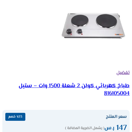
تفضيل
طباخ كهربائي كولن 2 شعلة 1500 وات – ستيل
816105004
سعر المنتج
٪13 خصم
147
ر.س
( يشمل الضريبة المضافة )