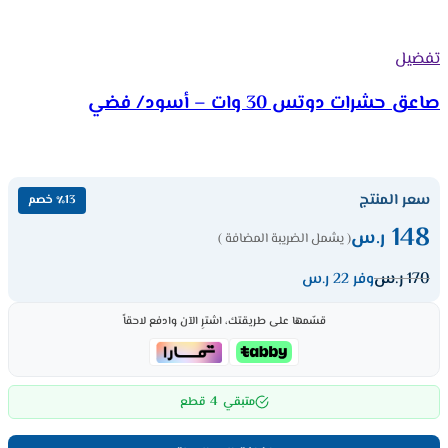
تفضيل
صاعق حشرات دوتس 30 وات – أسود/ فضي
سعر المنتج
٪13 خصم
148
ر.س
( يشمل الضريبة المضافة )
170
ر.س
وفر 22 ر.س
قسّمها على طريقتك، اشترِ الآن وادفع لاحقاً
4
متبقي
قطع