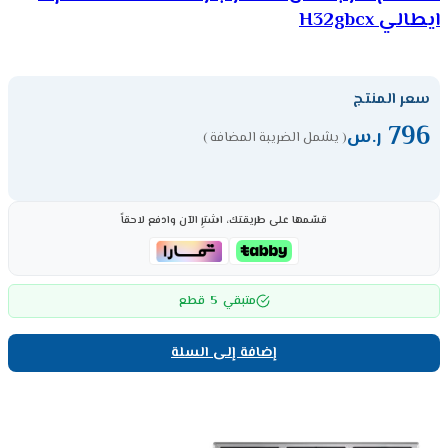
ايطالي H32gbcx
سعر المنتج
796
ر.س
( يشمل الضريبة المضافة )
قسّمها على طريقتك، اشترِ الآن وادفع لاحقاً
5
متبقي
قطع
إضافة إلى السلة