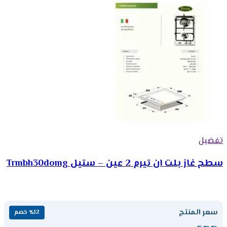
تفضيل
سطح غاز بلت ان تيرم 2 عين – ستيل Trmbh30domg
سعر المنتج
٪12 خصم