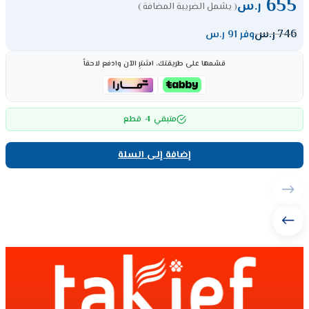
655
ر.س
( يشمل الضريبة المضافة )
746
ر.س
وفر 91 ر.س
قسّمها على طريقتك، اشترِ الآن وادفع لاحقاً
4
متبقي
قطع
إضافة إلى السلة