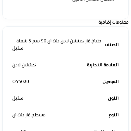
معلومات إضافية
طباخ غاز كيتشن لاين بلت ان 90 سم 5 شعلة –
الصنف
ستيل
العلامة التجارية
كيتشن لاين
الموديل
OY5020
اللون
ستيل
النوع
مسطح غاز بلت ان