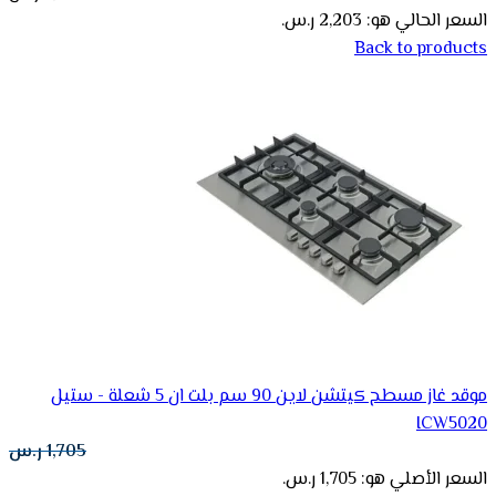
السعر الحالي هو: 2,203 ر.س.
Back to products
موقد غاز مسطح كيتشن لاين 90 سم بلت ان 5 شعلة - ستيل
ICW5020
1,705
ر.س
السعر الأصلي هو: 1,705 ر.س.