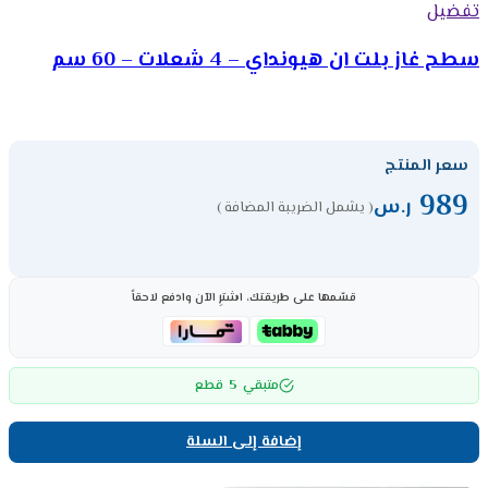
تفضيل
سطح غاز بلت ان هيونداي – 4 شعلات – 60 سم
سعر المنتج
989
ر.س
( يشمل الضريبة المضافة )
قسّمها على طريقتك، اشترِ الآن وادفع لاحقاً
5
متبقي
قطع
إضافة إلى السلة