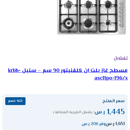
تفضيل
مسطح غاز بلت ان كلفنيتور 90 سم – ستيل krbh-
ascltpo-196/x
سعر المنتج
٪12 خصم
1,445
ر.س
( يشمل الضريبة المضافة )
1,651
ر.س
وفر 206 ر.س