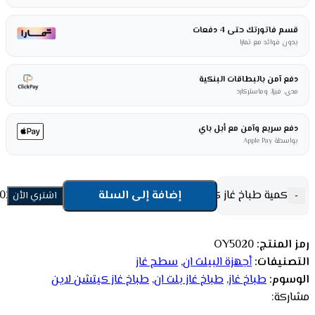
قسم فاتورتك حتى 4 دفعات
بدون فوائد مع تمارا
دفع آمن بالبطاقات البنكية
مدى، فيزا، وماستركارد
دفع سريع وآمن مع أبل باي
بواسطة Apple Pay
كمية طباخ غاز كيتشن لاين بلت ان 90 سم 5 شعلة - ستيل OY5020
إضافة إلى السلة
-
اشتري الأن
رمز المنتج:
OY5020
التصنيفات:
أجهزة البيلت ان
,
سطح غاز
الوسوم:
طباخ غاز
,
طباخ غاز بلت ان
,
طباخ غاز كيتشن لاين
مشاركة: