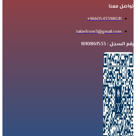
تواصل معنا
9660543398021+
takiefcom3@gmail.com
رقم السجل : 1010861533