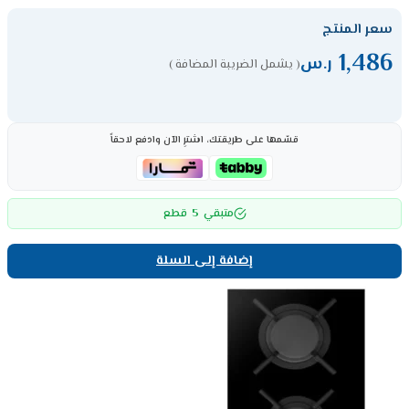
سعر المنتج
1,486
ر.س
( يشمل الضريبة المضافة )
قسّمها على طريقتك، اشترِ الآن وادفع لاحقاً
5
متبقي
قطع
إضافة إلى السلة