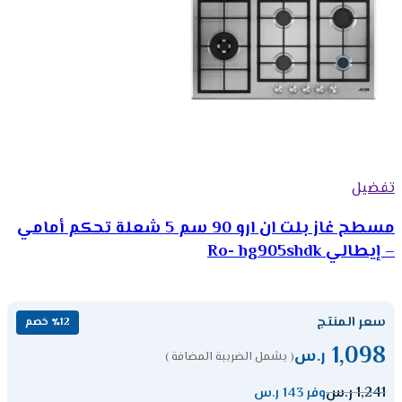
تفضيل
مسطح غاز بلت ان ارو 90 سم 5 شعلة تحكم أمامي
– إيطالي Ro- hg905shdk
سعر المنتج
٪12 خصم
1,098
ر.س
( يشمل الضريبة المضافة )
1,241
ر.س
وفر 143 ر.س