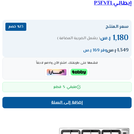
إيطالي P3FVFI
سعر المنتج
٪13 خصم
1,180
ر.س
( يشمل الضريبة المضافة )
1,349
ر.س
وفر 169 ر.س
قسّمها على طريقتك، اشترِ الآن وادفع لاحقاً
5
متبقي
قطع
إضافة إلى السلة