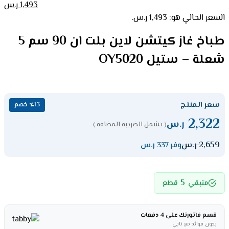
1,493
ر.س
السعر الحالي هو: 1,493 ر.س.
طباخ غاز كيتشن لاين بلت ان 90 سم 5
شعلة – ستيل OY5020
سعر المنتج
٪13 خصم
2,322
ر.س
( يشمل الضريبة المضافة )
2,659
ر.س
وفر 337 ر.س
5
متبقي
قطع
قسم فاتورتك على 4 دفعات
بدون فوائد مع تابي