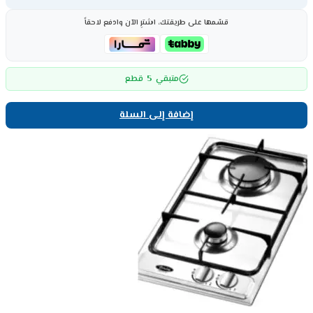
قسّمها على طريقتك، اشترِ الآن وادفع لاحقاً
5
متبقي
قطع
إضافة إلى السلة