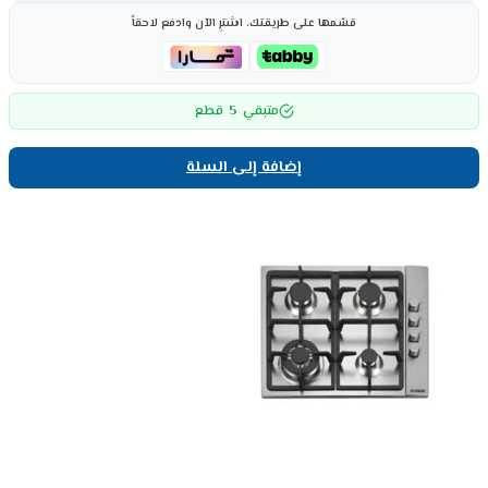
قسّمها على طريقتك، اشترِ الآن وادفع لاحقاً
5
متبقي
قطع
إضافة إلى السلة