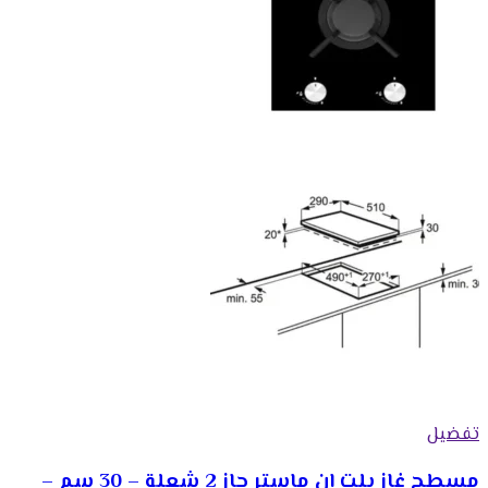
تفضيل
مسطح غاز بلت ان ماستر جاز 2 شعلة – 30 سم –