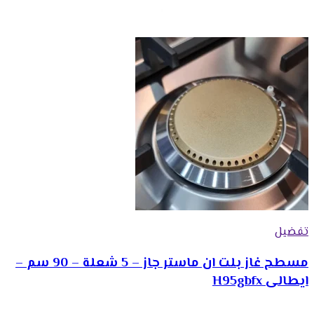
تفضيل
مسطح غاز بلت ان ماستر جاز – 5 شعلة – 90 سم –
ايطالى H95gbfx