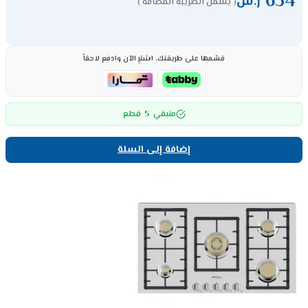
634
ر.س
( يشمل الضريبة المضافة )
قسّمها على طريقتك، اشترِ الآن وادفع لاحقاً
5
متبقي
قطع
إضافة إلى السلة