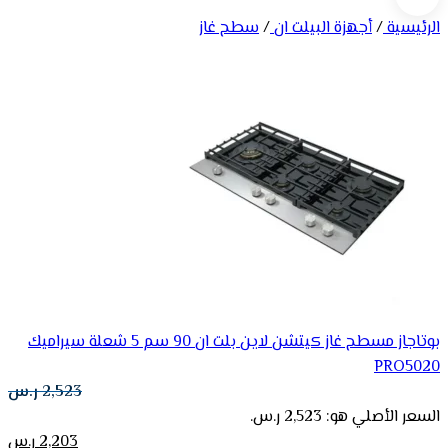
الرئيسية
/
أجهزة البيلت ان
/
سطح غاز
بوتاجاز مسطح غاز كيتشن لاين بلت ان 90 سم 5 شعلة سيراميك
PRO5020
2,523
ر.س
السعر الأصلي هو: 2,523 ر.س.
2,203
ر.س