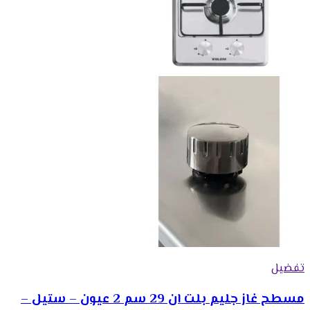
تفضيل
مسطح غاز جليم بلت ان 29 سم 2 عيون – ستيل –