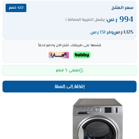
سعر المنتج
٪12 خصم
994
ر.س
( يشمل الضريبة المضافة )
1,125
ر.س
وفر 131 ر.س
قسّمها على طريقتك، اشترِ الآن وادفع لاحقاً
5
متبقي
قطع
إضافة إلى السلة