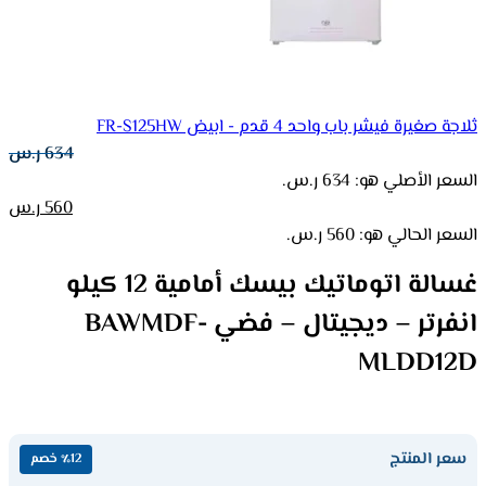
ثلاجة صغيرة فيشر باب واحد 4 قدم - ابيض FR-S125HW
634
ر.س
السعر الأصلي هو: 634 ر.س.
560
ر.س
السعر الحالي هو: 560 ر.س.
غسالة اتوماتيك بيسك أمامية 12 كيلو
انفرتر – ديجيتال – فضي BAWMDF-
MLDD12D
سعر المنتج
٪12 خصم