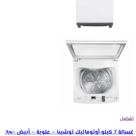
تفضيل
غسالة 7 كيلو أوتوماتيك توشيبا – علوية – أبيض Aw-