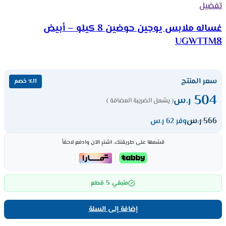
تفضيل
غساله ملابس يوجين حوضين 8 كيلو – أبيض
UGWTTM8
سعر المنتج
٪11 خصم
504
ر.س
( يشمل الضريبة المضافة )
566
ر.س
وفر 62 ر.س
قسّمها على طريقتك، اشترِ الآن وادفع لاحقاً
5
متبقي
قطع
إضافة إلى السلة