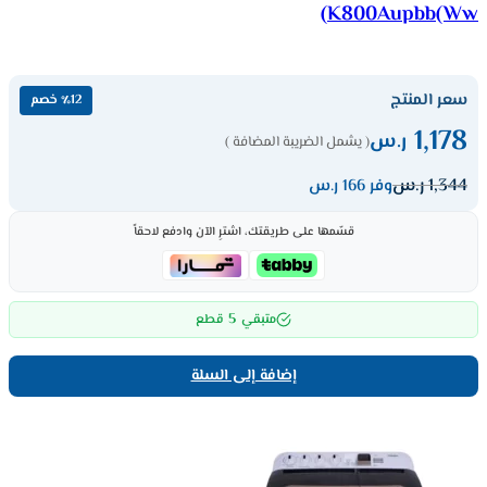
K800Aupbb(Ww)
سعر المنتج
٪12 خصم
1,178
ر.س
( يشمل الضريبة المضافة )
1,344
ر.س
وفر 166 ر.س
قسّمها على طريقتك، اشترِ الآن وادفع لاحقاً
5
متبقي
قطع
إضافة إلى السلة