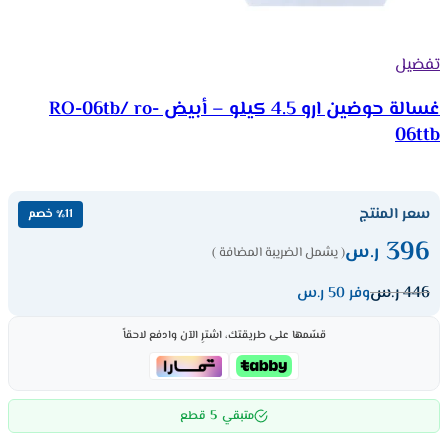
تفضيل
غسالة حوضين ارو 4.5 كيلو – أبيض RO-06tb/ ro-
06ttb
سعر المنتج
٪11 خصم
396
ر.س
( يشمل الضريبة المضافة )
446
ر.س
وفر 50 ر.س
قسّمها على طريقتك، اشترِ الآن وادفع لاحقاً
5
متبقي
قطع