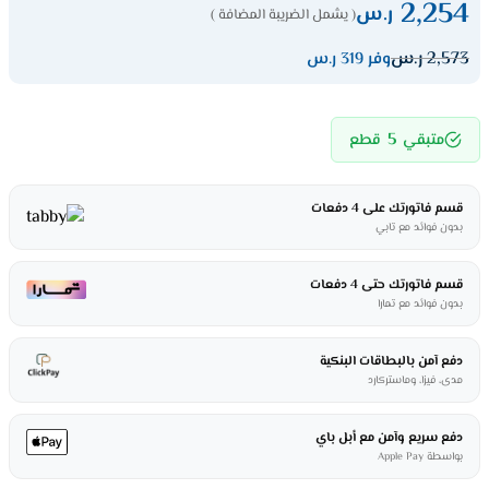
2,254
ر.س
( يشمل الضريبة المضافة )
2,573
ر.س
وفر 319 ر.س
5
متبقي
قطع
قسم فاتورتك على 4 دفعات
بدون فوائد مع تابي
قسم فاتورتك حتى 4 دفعات
بدون فوائد مع تمارا
دفع آمن بالبطاقات البنكية
مدى، فيزا، وماستركارد
دفع سريع وآمن مع أبل باي
بواسطة Apple Pay