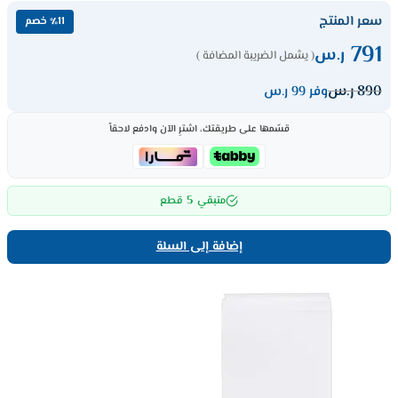
سعر المنتج
٪11 خصم
791
ر.س
( يشمل الضريبة المضافة )
890
ر.س
وفر 99 ر.س
قسّمها على طريقتك، اشترِ الآن وادفع لاحقاً
5
متبقي
قطع
إضافة إلى السلة