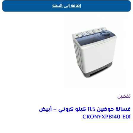
إضافة إلى السلة
تفضيل
غسالة حوضين 11.5 كيلو كروني – أبيض
CRONYXPB140-E01