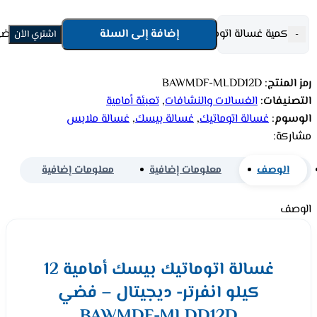
كمية غسالة اتوماتيك بيسك أمامية 12 كيلو انفرتر - ديجيتال - فضي BAWMDF-MLDD12D
إضافة إلى السلة
-
اشتري الأن
رمز المنتج:
BAWMDF-MLDD12D
التصنيفات:
الغسالات والنشافات
,
تعبئة أمامية
الوسوم:
غسالة اتوماتيك
,
غسالة بيسك
,
غسالة ملابس
مشاركة:
الوصف
معلومات إضافية
معلومات إضافية
الوصف
غسالة اتوماتيك بيسك أمامية 12
كيلو انفرتر- ديجيتال – فضي
BAWMDF-MLDD12D