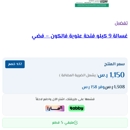
تفضيل
غسالة 9 كيلو فتحة علوية فالكون – فضي
سعر المنتج
٪12 خصم
1,150
ر.س
( يشمل الضريبة المضافة )
1,308
ر.س
وفر 158 ر.س
قسّمها على طريقتك، اشترِ الآن وادفع لاحقاً
5
متبقي
قطع