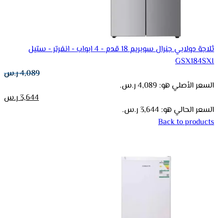
ثلاجة دولابي جنرال سوبريم 18 قدم - 4 ابواب - انفرتر - ستيل
GSX184SXI
4,089
ر.س
السعر الأصلي هو: 4,089 ر.س.
3,644
ر.س
السعر الحالي هو: 3,644 ر.س.
Back to products