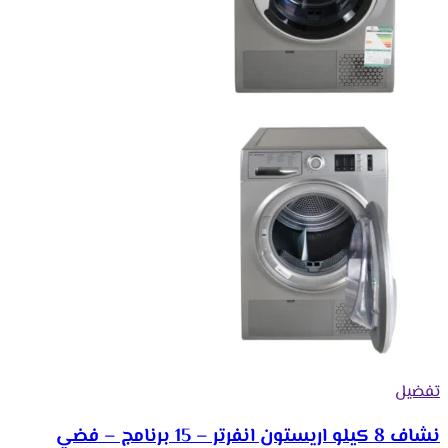
تفضيل
نشاف 8 كيلو اريستون انفرتر – 15 برنامج – فضي