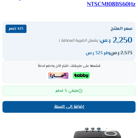
NTSCM108BS60Hz
سعر المنتج
٪13 خصم
2,250
ر.س
( يشمل الضريبة المضافة )
2,573
ر.س
وفر 323 ر.س
قسّمها على طريقتك، اشترِ الآن وادفع لاحقاً
5
متبقي
قطع
إضافة إلى السلة