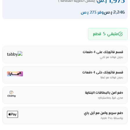
1,973
ر.س
( يشمل الضريبة المضافة )
2,246
ر.س
وفر 273 ر.س
5
متبقي
قطع
قسم فاتورتك على 4 دفعات
بدون فوائد مع تابي
قسم فاتورتك حتى 4 دفعات
بدون فوائد مع تمارا
دفع آمن بالبطاقات البنكية
مدى، فيزا، وماستركارد
دفع سريع وآمن مع أبل باي
بواسطة Apple Pay