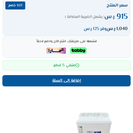
سعر المنتج
٪12 خصم
915
ر.س
( يشمل الضريبة المضافة )
1,040
ر.س
وفر 125 ر.س
قسّمها على طريقتك، اشترِ الآن وادفع لاحقاً
5
متبقي
قطع
إضافة إلى السلة