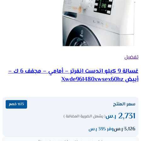
تفضيل
غسالة 9 كيلو اندست انفرتر – أمامي – مجفف 6 ك –
أبيض Xwde961480xwsex60hz
سعر المنتج
٪13 خصم
2,731
ر.س
( يشمل الضريبة المضافة )
3,126
ر.س
وفر 395 ر.س