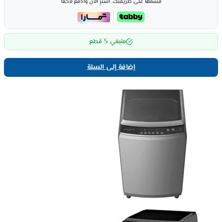
قسّمها على طريقتك، اشترِ الآن وادفع لاحقاً
5
متبقي
قطع
إضافة إلى السلة