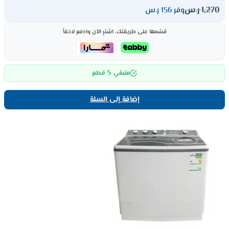
1,270
ر.س
وفر 156 ر.س
قسّمها على طريقتك، اشترِ الآن وادفع لاحقاً
5
متبقي
قطع
إضافة إلى السلة