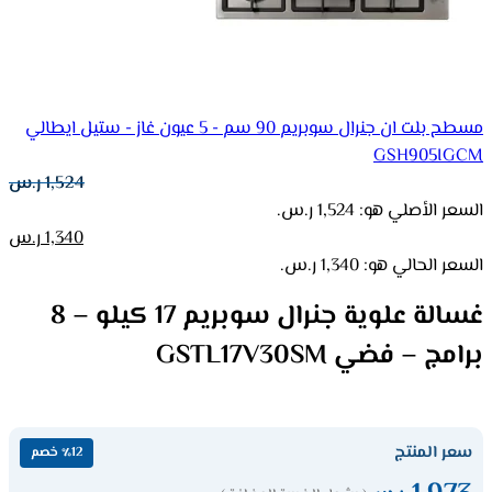
مسطح بلت ان جنرال سوبريم 90 سم - 5 عيون غاز - ستيل ايطالي
GSH905IGCM
1,524
ر.س
السعر الأصلي هو: 1,524 ر.س.
1,340
ر.س
السعر الحالي هو: 1,340 ر.س.
غسالة علوية جنرال سوبريم 17 كيلو – 8
برامج – فضي GSTL17V30SM
سعر المنتج
٪12 خصم