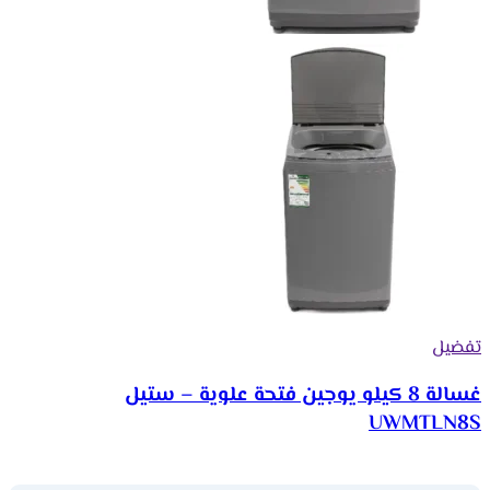
تفضيل
غسالة 8 كيلو يوجين فتحة علوية – ستيل
UWMTLN8S