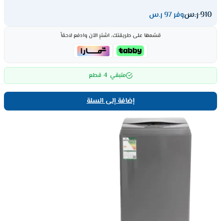
910
ر.س
وفر 97 ر.س
قسّمها على طريقتك، اشترِ الآن وادفع لاحقاً
4
متبقي
قطع
إضافة إلى السلة