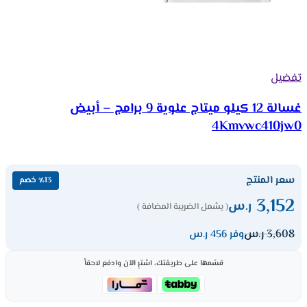
تفضيل
غسالة 12 كيلو ميتاج علوية 9 برامج – أبيض
4Kmvwc410jw0
سعر المنتج
٪13 خصم
3,152
ر.س
( يشمل الضريبة المضافة )
3,608
ر.س
وفر 456 ر.س
قسّمها على طريقتك، اشترِ الآن وادفع لاحقاً