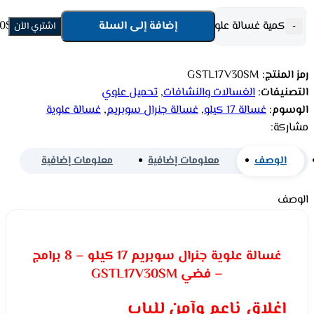
كمية غسالة علوية جنرال سوبريم 17 كيلو – 8 برامج – فضي GSTL17V30SM
إضافة إلى السلة
-
اشتري الأن
رمز المنتج:
GSTL17V30SM
التصنيفات:
الغسالات والنشافات
,
تحميل علوي
الوسوم:
غسالة 17 كيلو
,
غسالة جنرال سوبريم
,
غسالة علوية
مشاركة:
الوصف
معلومات إضافية
معلومات إضافية
الوصف
غسالة علوية جنرال سوبريم 17 كيلو – 8 برامج
– فضي GSTL17V30SM
إغلاق ناعم وآمن للباب