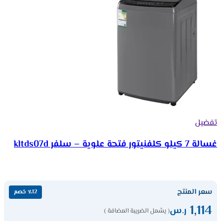
تفضيل
غسالة 7 كيلو كلفنيتور فتحة علوية – سلفر kltds07d
سعر المنتج
٪12 خصم
1,114
ر.س
( يشمل الضريبة المضافة )