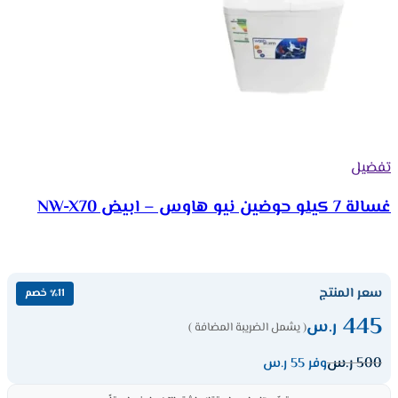
تفضيل
غسالة 7 كيلو حوضين نيو هاوس – ابيض NW-X70
سعر المنتج
٪11 خصم
445
ر.س
( يشمل الضريبة المضافة )
500
ر.س
وفر 55 ر.س