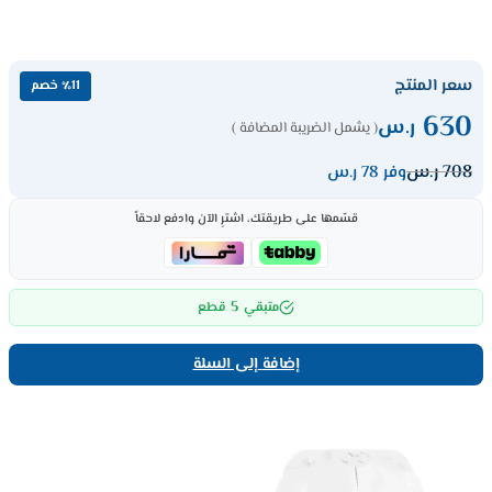
سعر المنتج
٪11 خصم
630
ر.س
( يشمل الضريبة المضافة )
708
ر.س
وفر 78 ر.س
قسّمها على طريقتك، اشترِ الآن وادفع لاحقاً
5
متبقي
قطع
إضافة إلى السلة