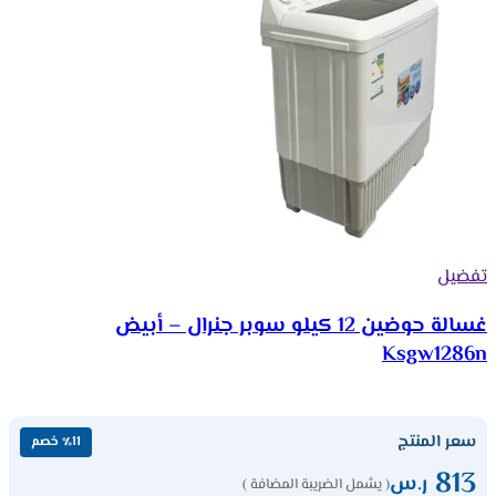
تفضيل
غسالة حوضين 12 كيلو سوبر جنرال – أبيض
Ksgw1286n
سعر المنتج
٪11 خصم
813
ر.س
( يشمل الضريبة المضافة )