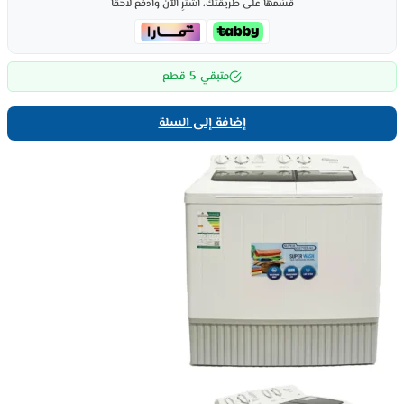
قسّمها على طريقتك، اشترِ الآن وادفع لاحقاً
5
متبقي
قطع
إضافة إلى السلة