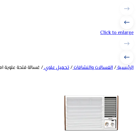
Click to enlarge
الرئيسية
/
الغسالات والنشافات
/
تحميل علوي
/
غسالة فتحة علوية امبكس 5 كيلو – رمادي