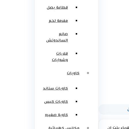
قطاعة بصل
مفرمة لحم
صانع
الساندوتش
قلايات
وشوايات
كاويات
كاويات ستاند
كاويات كبس
كاوية صغيره
رباء بلت ان
مكانس كهربائية